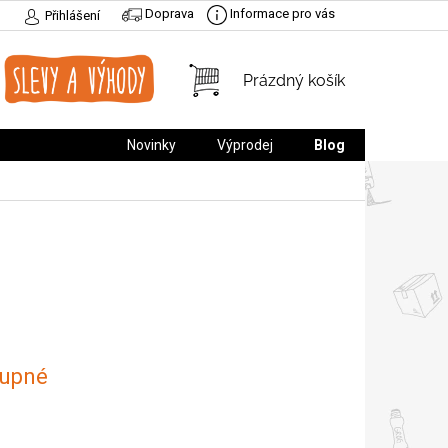
Doprava
Informace pro vás
Přihlášení
NÁKUPNÍ
Prázdný košík
KOŠÍK
Novinky
Výprodej
Blog
upné