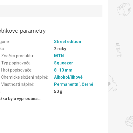
lňkové parametry
gorie
:
Street edition
ka
:
2 roky
. Značka produktu
:
MTN
. Typ popisovače
:
Squeezer
. Hrot popisovače
:
8 -10 mm
. Chemické složení náplně
:
Alkohol/lihové
 Vlastnosti náplně
:
Permanentní
,
Černé
a
:
50 g
žka byla vyprodána…