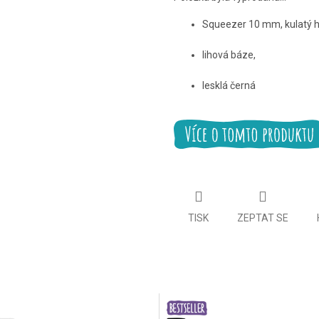
Squeezer 10 mm, kulatý h
lihová báze,
lesklá černá
TISK
ZEPTAT SE