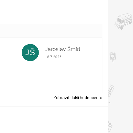
Jaroslav Šmíd
JŠ
 5 z 5 hvězdiček.
Hodnocení obchodu je 5 z 5 hvězdiček.
18.7.2026
Zobrazit další hodnocení