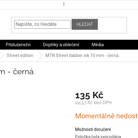
HLEDAT
Příslušenství
Doplňky a oblečení
Média
Street edition
MTN Street dabber ink 10 mm - černá
m - černá
135 Kč
111,57 Kč bez DPH
Měrná
Momentálně nedost
cena:
Možnosti doručení
Položka byla vyprodána…