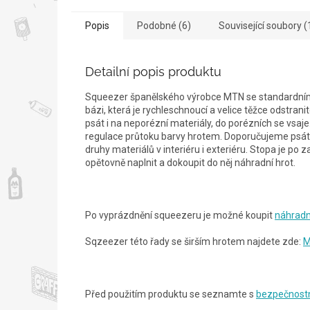
Popis
Podobné (6)
Související soubory (
Detailní popis produktu
Squeezer španělského výrobce MTN se standardním 
bázi, která je rychleschnoucí a velice těžce odstr
psát i na neporézní materiály, do porézních se vsaj
regulace průtoku barvy hrotem. Doporučujeme psát 
druhy materiálů v interiéru i exteriéru. Stopa je p
opětovně naplnit a dokoupit do něj náhradní hrot.
Po vyprázdnění squeezeru je možné koupit
náhradn
Sqzeezer této řady se širším hrotem najdete zde:
M
Před použitím produktu se seznamte s
bezpečnostn