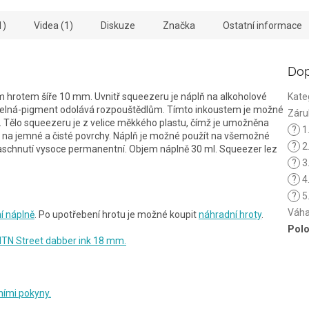
1)
Videa (1)
Diskuze
Značka
Ostatní informace
Dop
hrotem šíře 10 mm. Uvnitř squeezeru je náplň na alkoholové
Kate
anitelná-pigment odolává rozpouštědlům. Tímto inkoustem je možné
Záru
e. Tělo squeezeru je z velice měkkého plastu, čímž je umožněna
?
1
na jemné a čisté povrchy. Náplň je možné použít na všemožné
?
2
o zaschnutí vysoce permanentní. Objem náplně 30 ml. Squeezer lez
?
3
?
4
?
5.
Váh
í náplně
. Po upotřebení hrotu je možné koupit
náhradní hroty
.
Polo
TN Street dabber ink 18 mm.
ími pokyny.