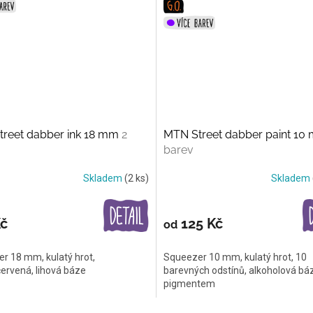
reet dabber ink 18 mm
2
MTN Street dabber paint 1
barev
Skladem
(2 ks)
Skladem
Kč
125 Kč
od
r 18 mm, kulatý hrot,
Squeezer 10 mm, kulatý hrot, 10
ervená, lihová báze
barevných odstínů, alkoholová bá
pigmentem