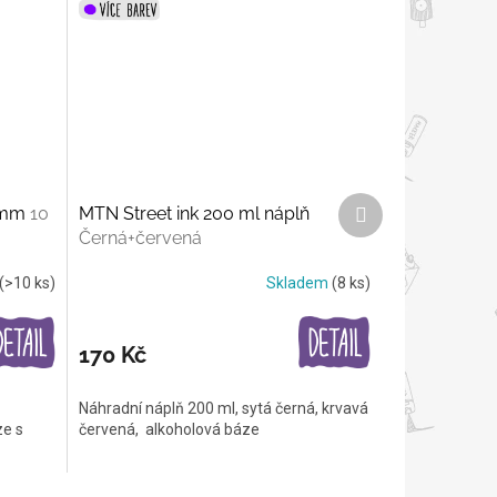
Další
0 mm
10
MTN Street ink 200 ml náplň
produkt
Černá+červená
(>10 ks)
Skladem
(8 ks)
170 Kč
Náhradní náplň 200 ml, sytá černá, krvavá
ze s
červená, alkoholová báze