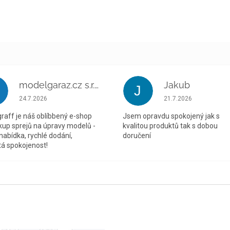
modelgaraz.cz s.r.o.
Jakub
J
Hodnocení obchodu je 5 z 5 hvězdiček.
Hodnocení obchodu je
24.7.2026
21.7.2026
raff je náš oblíbbený e-shop
Jsem opravdu spokojený jak s
kup sprejů na úpravy modelů -
kvalitou produktů tak s dobou
 nabídka, rychlé dodání,
doručení
á spokojenost!