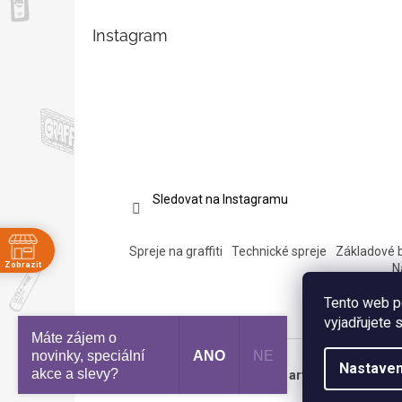
Instagram
Sledovat na Instagramu
Spreje na graffiti
Technické spreje
Základové 
Zobrazit
N
ě
Tento web p
vyjadřujete 
:30
Máte zájem o
:30
novinky, speciální
ANO
NE
:30
Nastaven
akce a slevy?​
Copyright 2026
Eshop Pantograff art store
. Všechna 
:30
:30