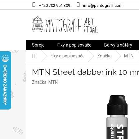
Přejít
+420 702 951 309
info@pantograff.com
na
obsah
Spreje
Fixy a popisovače
Barvy a nátěry
Domů
Fixy a popisovače
Značka
MTN
MTN Street dabber ink 10 m
Značka:
MTN