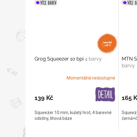
170 Kč
–18 %
Grog Squeezer 10 bpi
4 barvy
MTN St
barvy
Momentálně nedostupné
139 Kč
165 
Squeezer 10 mm, kulatý hrot, 4 barevné
Squeeze
odstíny, lihová báze
černá+č