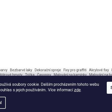
barvy
Bezbarvé laky
Dekorační spreje
Fixy pro graffiti
Akrylové fixy
átěrové hmoty
Trička
Časopisy
Malování na kamínky
Malování na b
oužívá soubory cookie. Dalším procházením tohoto webu
souhlas s jejich používáním.. Více informací
zde
.
í
práva vyhrazena.