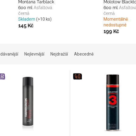
Montana Tarblack
Molotow Blackt
600 ml
Asfaltová
600 ml
Asfaltov
černá
černá
Skladem
(>10 ks)
Momentálně
145 Kč
nedostupné
199 Kč
dávanější
Nejlevnější
Nejdražší
Abecedně