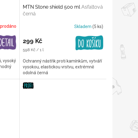
MTN Stone shield 500 ml
Asfaltová
černá
prodáno
Skladem
(5 ks)
299 Kč
Měrná
598 Kč / 1 l
cena:
i, vysoký
Ochranný nástřik proti kamínkům, vytváří
 vhodný
vysokou, elastickou vrstvu, extrémně
odolná černá