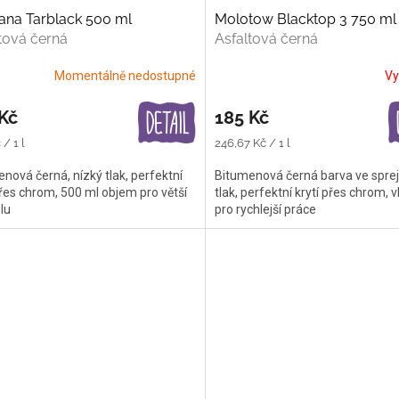
ana Tarblack 500 ml
Molotow Blacktop 3 750 ml
tová černá
Asfaltová černá
Momentálně nedostupné
Vy
Kč
185 Kč
Měrná
/ 1 l
246,67 Kč / 1 l
cena:
nová černá, nízký tlak, perfektní
Bitumenová černá barva ve sprej
přes chrom, 500 ml objem pro větší
tlak, perfektní krytí přes chrom,
lu
pro rychlejší práce