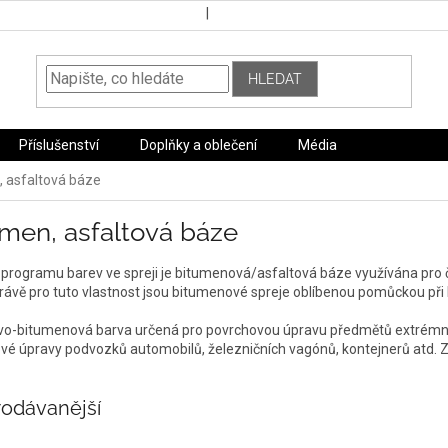
HLEDAT
Příslušenství
Doplňky a oblečení
Média
 asfaltová báze
umen, asfaltová báze
 programu barev ve spreji je bitumenová/asfaltová báze využívána pro 
Právě pro tuto vlastnost jsou bitumenové spreje oblíbenou pomůckou př
vo-bitumenová barva určená pro povrchovou úpravu předmětů extrémně
vé úpravy podvozků automobilů, železničních vagónů, kontejnerů atd. Z
.
rodávanější