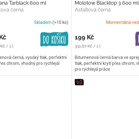
ana Tarblack 600 ml
Molotow Blacktop 3 600 ml
tová černá
Asfaltová černá
Skladem
(>10 ks)
Momentálně ned
Kč
199 Kč
Měrná
Kč / 1 l
331,67 Kč / 1 l
cena:
nová černá, vysoký tlak, perfektní
Bitumenová černá barva ve sprej
přes chrom, vhodný pro rychlejší
tlak, perfektní krytí přes chrom,
pro rychlejší práce