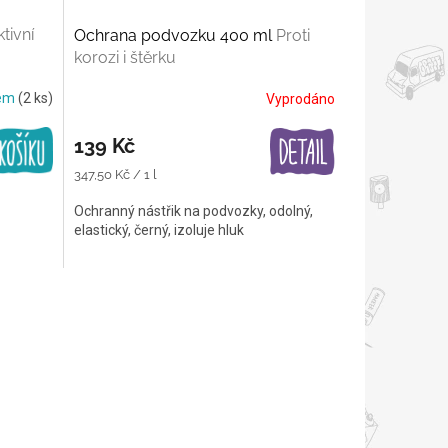
tivní
Ochrana podvozku 400 ml
Proti
korozi i štěrku
dem
(2 ks)
Vyprodáno
139 Kč
Měrná
347,50 Kč / 1 l
cena:
Ochranný nástřik na podvozky, odolný,
elastický, černý, izoluje hluk