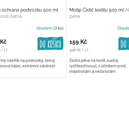
p ochrana podvozku 500 ml
Motip Čistič textilu 500 ml
Ak
tová černá
pěna
Skladem
(3 ks)
Skla
 Kč
159 Kč
Měrná
/ 1 l
318 Kč / 1 l
cena:
ný nástřik na podvozky, černý,
Čistící pěna na textil, suchá,
enová báze, extrémní odolnost
rychleschnoucí, s účinkem proti
mastnotám a nečistotám