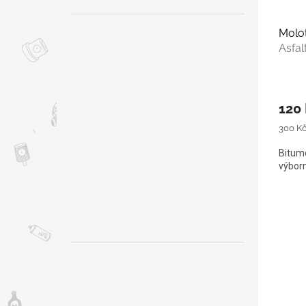
Molot
Asfal
120
Měrná
300 Kč 
cena:
Bitume
výborn