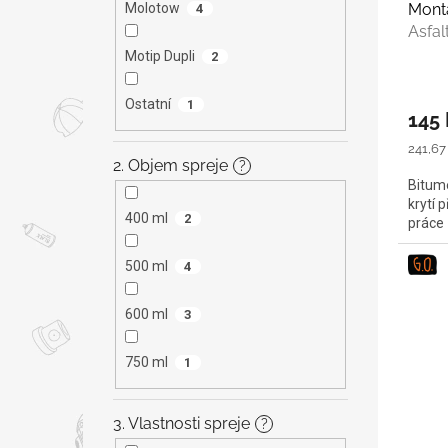
Mont
Molotow
4
k
Asfal
t
ů
Motip Dupli
2
Ostatní
1
145 
Měrná
241,67 
2. Objem spreje
cena:
?
Bitume
krytí 
400 ml
2
práce
500 ml
4
600 ml
3
750 ml
1
3. Vlastnosti spreje
?