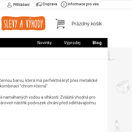
Doprava
Informace pro vás
Přihlášení
NÁKUPNÍ
Prázdný košík
KOŠÍK
Novinky
Výprodej
Blog
černou barvu, která má perfektně krýt přes metalické
i kombinaci "chrom+černá".
 namáhaných vodou a vlhkostí. Zvláště vhodná pro
ároveň nástřik podvozek chrání před odlétávajícímu