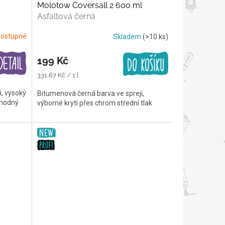
Molotow Coversall 2 600 ml
Asfaltová černá
ostupné
Skladem
(>10 ks)
199 Kč
Měrná
331,67 Kč / 1 l
cena:
i, vysoký
Bitumenová černá barva ve spreji,
 vhodný
výborné krytí přes chrom střední tlak