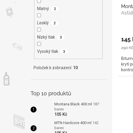
Mont
Matný
2
Asfal
Lesklý
2
Nízký tlak
3
145 
Měrná
290 Kč 
Vysoký tlak
3
cena:
Bitume
krytí 
Položek k zobrazení:
10
kontro
Top 10 produktů
Montana Black 400 ml
187
barev
105 Kč
MTN Hardcore 400 ml
142
barev