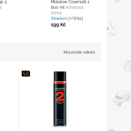
op 3
Molotow Coversall 2
á
600 ml
Asfaltová
černá
Skladem
(>10 ks)
199 Kč
10
položek celkem