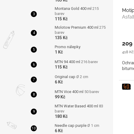
105 Kč
Montana Gold 400 ml
215
Moti
barev
Asfal
115 Kč
Molotow Premium 400 ml
275
barev
135 Kč
209
Promo nálepky
Měrná
1 Kč
418 Kč 
cena:
MTN 94 400 ml
216 barev
Ochran
115 Kč
bitum
Original cap
Ø 2 cm
6 Kč
MTN Vice 400 ml
50 barev
99 Kč
MTN Water Based 400 ml
83
barev
180 Kč
Needle cap purple
Ø 1 cm
6 Kč