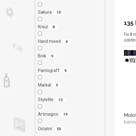
Sakura
10
135 
Kreul
8
Fix 8 
odstín
Hand mixed
4
Bnik
9
Pantograff
9
Markal
5
Stylefile
13
Artmagico
19
Molo
bare
Ostatní
55