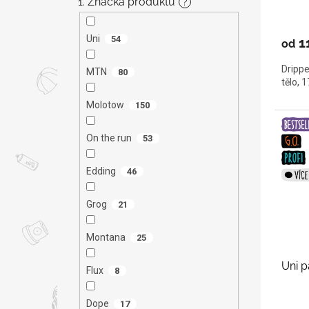
1. Značka produktu
?
Uni
54
1
od
Drippe
MTN
80
tělo, 
Molotow
150
On the run
53
Edding
46
Grog
21
Montana
25
Uni p
Flux
8
Dope
17