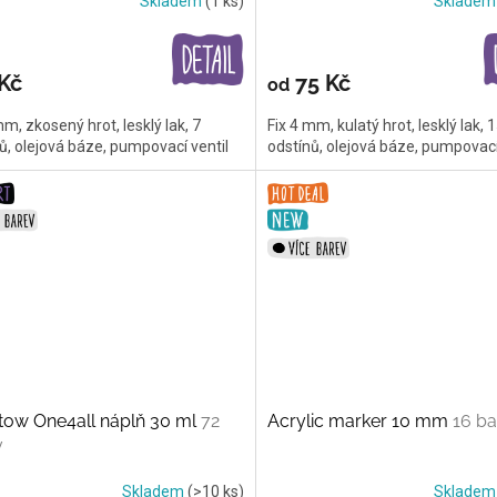
Skladem
(1 ks)
Sklade
Kč
75 Kč
od
mm, zkosený hrot, lesklý lak, 7
Fix 4 mm, kulatý hrot, lesklý lak, 
ů, olejová báze, pumpovací ventil
odstínů, olejová báze, pumpovací
tow One4all náplň 30 ml
72
Acrylic marker 10 mm
16 ba
v
Skladem
(>10 ks)
Sklade