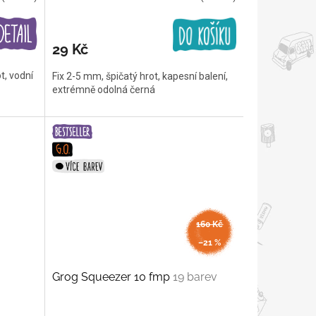
29 Kč
t, vodní
Fix 2-5 mm, špičatý hrot, kapesní balení,
extrémně odolná černá
160 Kč
až
–21 %
Grog Squeezer 10 fmp
19 barev