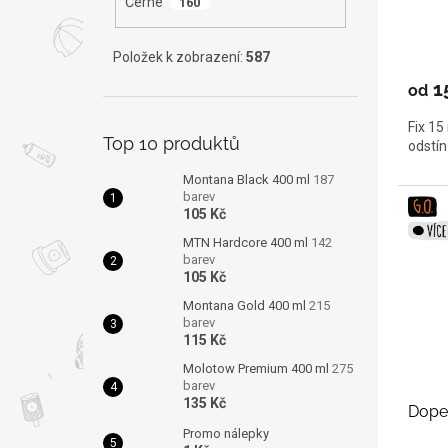
Černé
160
Položek k zobrazení:
587
1
od
Fix 15
Top 10 produktů
odstí
Montana Black 400 ml
187
barev
105 Kč
MTN Hardcore 400 ml
142
barev
105 Kč
Montana Gold 400 ml
215
barev
115 Kč
Molotow Premium 400 ml
275
barev
135 Kč
Dope 
Promo nálepky