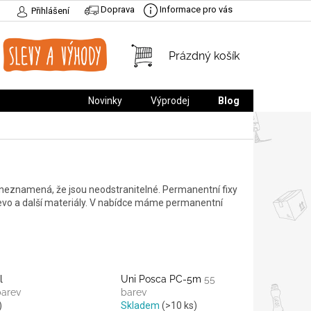
Doprava
Informace pro vás
Přihlášení
NÁKUPNÍ
Prázdný košík
KOŠÍK
Novinky
Výprodej
Blog
 neznamená, že jsou neodstranitelné. Permanentní fixy
 dřevo a další materiály. V nabídce máme permanentní
l
Uni Posca PC-5m
55
barev
barev
)
Skladem
(>10 ks)