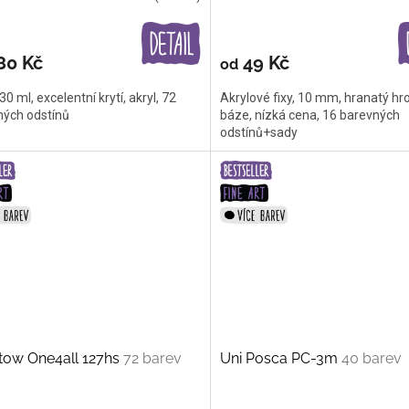
80 Kč
49 Kč
od
30 ml, excelentní krytí, akryl, 72
Akrylové fixy, 10 mm, hranatý hro
ných odstínů
báze, nízká cena, 16 barevných
odstínů+sady
tow One4all 127hs
72 barev
Uni Posca PC-3m
40 barev