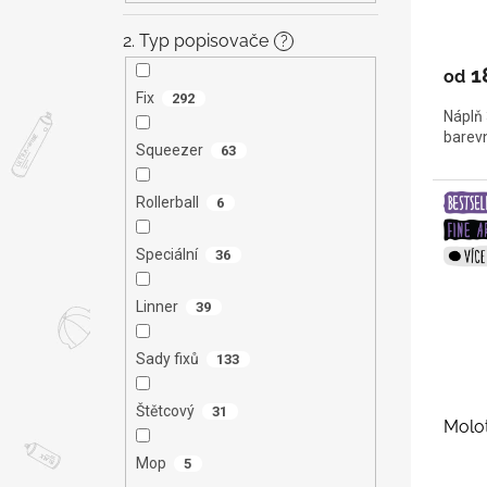
2. Typ popisovače
?
1
od
Fix
292
Náplň 
barev
Squeezer
63
Rollerball
6
Speciální
36
Linner
39
Sady fixů
133
Štětcový
31
Molo
Mop
5