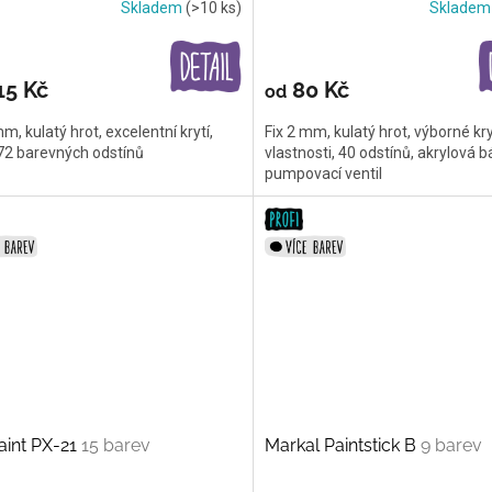
Skladem
(>10 ks)
Sklade
15 Kč
80 Kč
od
mm, kulatý hrot, excelentní krytí,
Fix 2 mm, kulatý hrot, výborné kry
 72 barevných odstínů
vlastnosti, 40 odstínů, akrylová b
pumpovací ventil
aint PX-21
15 barev
Markal Paintstick B
9 barev