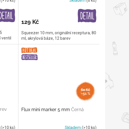
m
(>10 ks)
Skladem
(6 ks)
129 Kč
15
Squeezer 10 mm, originální receptura, 80
 ventil
ml, akrylová báze, 12 barev
60 Kč
–51 %
rev
Flux mini marker 5 mm
Černá
m
(>10 ks)
Skladem
(>10 ks)