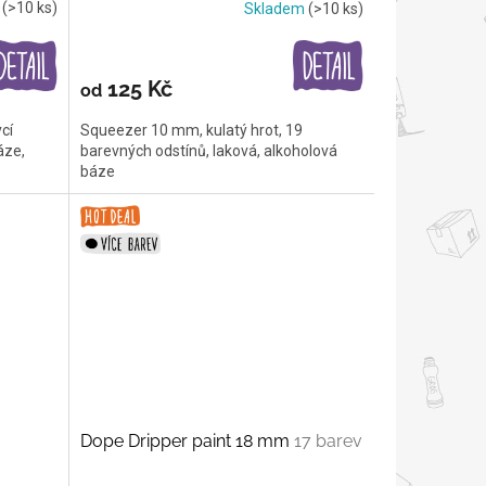
m
(>10 ks)
Skladem
(>10 ks)
125 Kč
od
cí
Squeezer 10 mm, kulatý hrot, 19
áze,
barevných odstínů, laková, alkoholová
báze
Dope Dripper paint 18 mm
17 barev