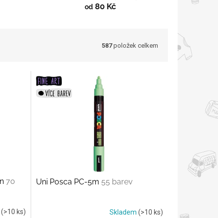
80 Kč
od
587
položek celkem
in
70
Uni Posca PC-5m
55 barev
m
(>10 ks)
Skladem
(>10 ks)