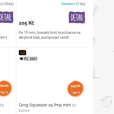
m
(>10 ks)
Skladem
(1 ks)
105 Kč
Fix 15 mm, hranatý hrot, krycí barva na
áze s
akrylové bázi, pumpovací ventil
160 Kč
145 Kč
až
až
–21 %
–20 %
19
Grog Squeezer 05 fmp mini
19
barev