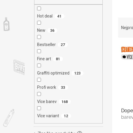
n
e
l
Hot deal
41
Ř
a
Nejpro
New
36
z
e
Bestseller
27
V
n
ý
í
p
p
Fine art
81
i
r
s
o
Graffiti optimized
123
p
d
r
u
Profi work
33
o
k
d
t
Více barev
168
u
ů
Dope
k
Více variant
12
bare
t
ů