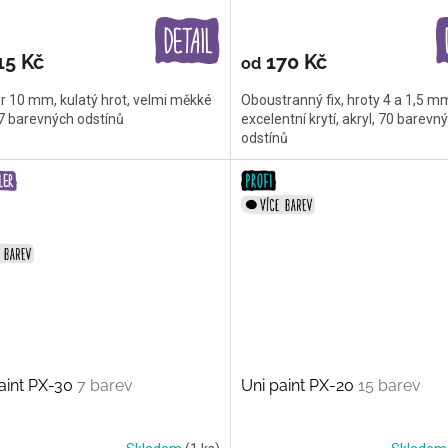
15 Kč
170 Kč
od
r 10 mm, kulatý hrot, velmi měkké
Oboustranný fix, hroty 4 a 1,5 m
17 barevných odstínů
excelentní krytí, akryl, 70 barevn
odstínů
aint PX-30
7 barev
Uni paint PX-20
15 barev