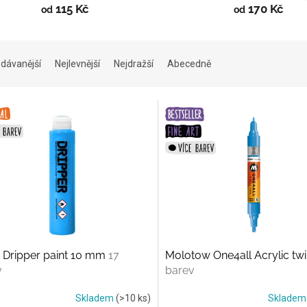
115 Kč
170 Kč
od
od
dávanější
Nejlevnější
Nejdražší
Abecedně
 Dripper paint 10 mm
17
Molotow One4all Acrylic tw
v
barev
Skladem
(>10 ks)
Sklade