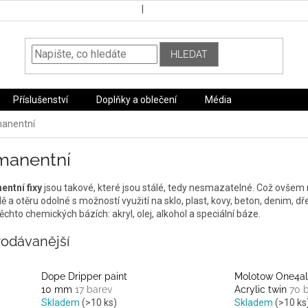
HLEDAT
Příslušenství
Doplňky a oblečení
Média
anentní
manentní
ntní fixy
jsou takové, které jsou stálé, tedy nesmazatelné. Což ovšem
dě a otěru odolné s možností využití na sklo, plast, kovy, beton, denim,
těchto chemických bázích: akryl, olej, alkohol a speciální báze.
rodávanější
Dope Dripper paint
Molotow One4al
10 mm
17 barev
Acrylic twin
70 
Skladem
(>10 ks)
Skladem
(>10 ks