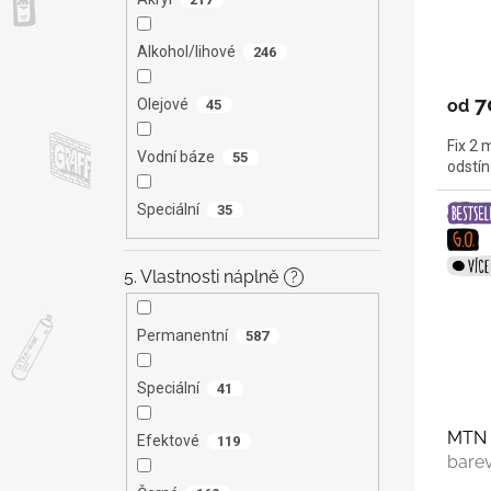
Alkohol/lihové
246
7
od
Olejové
45
Fix 2 
Vodní báze
55
odstín
Speciální
35
5. Vlastnosti náplně
?
Permanentní
587
Speciální
41
MTN 
Efektové
119
bare