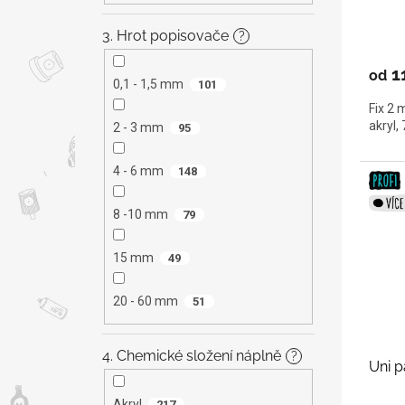
3. Hrot popisovače
?
1
od
0,1 - 1,5 mm
101
Fix 2 
akryl,
2 - 3 mm
95
4 - 6 mm
148
8 -10 mm
79
15 mm
49
20 - 60 mm
51
4. Chemické složení náplně
?
Uni p
Akryl
217