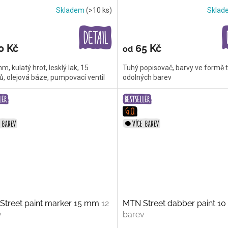
Skladem
(>10 ks)
Skla
0 Kč
65 Kč
od
mm, kulatý hrot, lesklý lak, 15
Tuhý popisovač, barvy ve formě t
ů, olejová báze, pumpovací ventil
odolných barev
Street paint marker 15 mm
12
MTN Street dabber paint 
v
barev