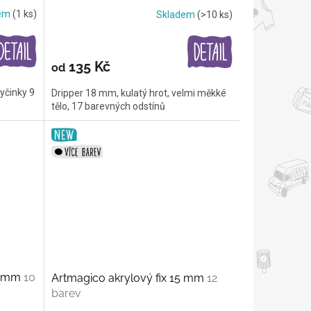
dem
(1 ks)
Skladem
(>10 ks)
135 Kč
od
yčinky 9
Dripper 18 mm, kulatý hrot, velmi měkké
tělo, 17 barevných odstínů
10 mm
10
Artmagico akrylový fix 15 mm
12
barev