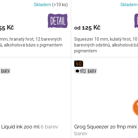
Skladem
(>10 ks)
Sklade
55 Kč
125 Kč
od
 mm, hranatý hrot, 12 barevných
Squeezer 10 mm, kulatý hrot, 10
nů, alkoholová báze s pigmentem
barevných odstínů, alkoholová b
pigmentem
Liquid ink 200 ml
6 barev
Grog Squeezer 20 fmp mini
barev