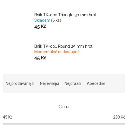
Bnik TK-002 Triangle 30 mm hrot
Skladem
(6 ks)
45 Kč
Bnik TK-001 Round 25 mm hrot
Momentálně nedostupné
45 Kč
Ř
a
Nejprodávanější
Nejlevnější
Nejdražší
Abecedně
z
e
n
Cena
í
p
45
Kč
280
Kč
r
o