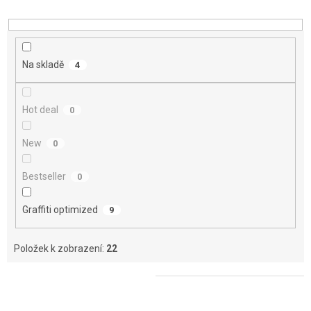
d
u
k
t
Na skladě
4
ů
Hot deal
0
New
0
Bestseller
0
Graffiti optimized
9
Položek k zobrazení:
22
V
ý