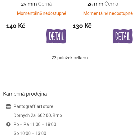
25 mm
Černá
25 mm
Černá
Momentálně nedostupné
Momentálně nedostupné
140 Kč
130 Kč
22
položek celkem
O
v
l
Z
á
á
d
p
a
a
Kamenná prodejna
c
t
í
í
Pantograff art store
p
r
Dornych 2a, 602 00, Brno
v
Po – Pá 11:00 – 18:00
k
y
So 10:00 – 13:00
v