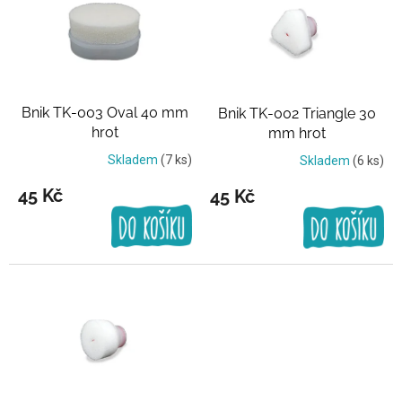
p
i
s
p
r
o
Bnik TK-003 Oval 40 mm
Bnik TK-002 Triangle 30
d
hrot
mm hrot
u
k
Skladem
(7 ks)
Skladem
(6 ks)
t
45 Kč
45 Kč
ů