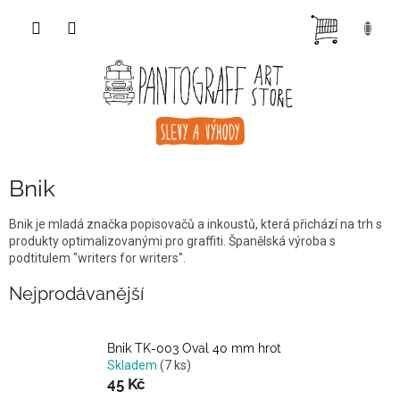
Přejít
NÁKUP
na
obsah
KOŠÍK
Bnik
Bnik je mladá značka popisovačů a inkoustů, která přichází na trh s
produkty optimalizovanými pro graffiti. Španělská výroba s
podtitulem "writers for writers".
Nejprodávanější
Bnik TK-003 Oval 40 mm hrot
Skladem
(7 ks)
45 Kč