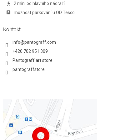
ý
2 min. od hlavního nádraží
p
možnost parkování u OD Tesco
i
s
u
Kontakt
info
@
pantograff.com
+420 702 951 309
Pantograff art store
pantograffstore