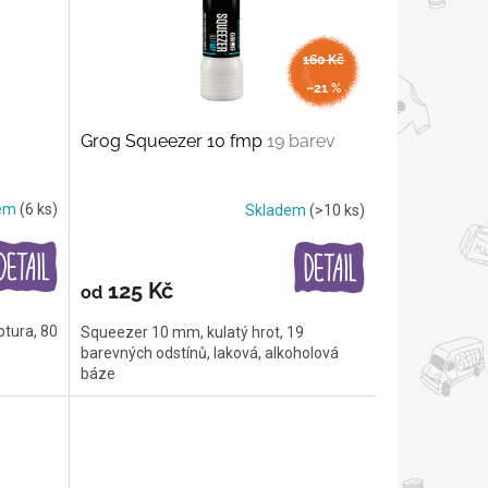
160 Kč
až
–21 %
Grog Squeezer 10 fmp
19 barev
dem
(6 ks)
Skladem
(>10 ks)
125 Kč
od
ptura, 80
Squeezer 10 mm, kulatý hrot, 19
barevných odstínů, laková, alkoholová
báze