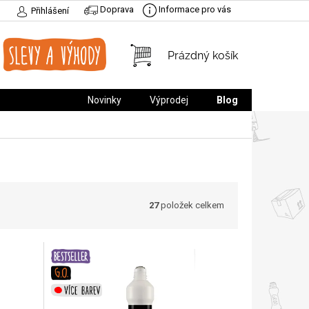
Doprava
Informace pro vás
Přihlášení
NÁKUPNÍ
Prázdný košík
KOŠÍK
Novinky
Výprodej
Blog
27
položek celkem