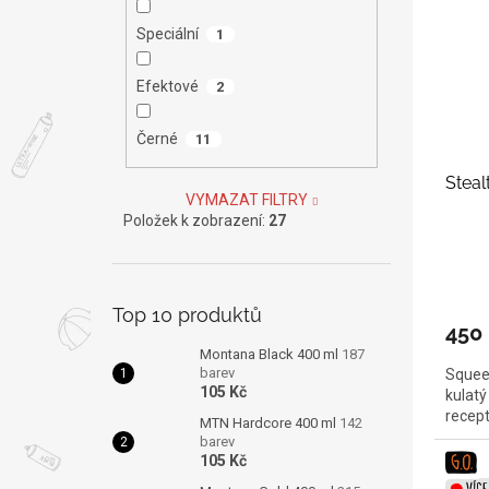
Speciální
1
Efektové
2
Černé
11
Steal
VYMAZAT FILTRY
Položek k zobrazení:
27
Top 10 produktů
450
Montana Black 400 ml
187
barev
Squee
105 Kč
kulatý
recep
MTN Hardcore 400 ml
142
barev
105 Kč