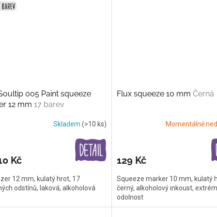
oultip 005 Paint squeeze
Flux squeeze 10 mm
Černá
er 12 mm
17 barev
Skladem
(>10 ks)
Momentálně ned
10 Kč
129 Kč
er 12 mm, kulatý hrot, 17
Squeeze marker 10 mm, kulatý h
ých odstínů, laková, alkoholová
černý, alkoholový inkoust, extrém
odolnost