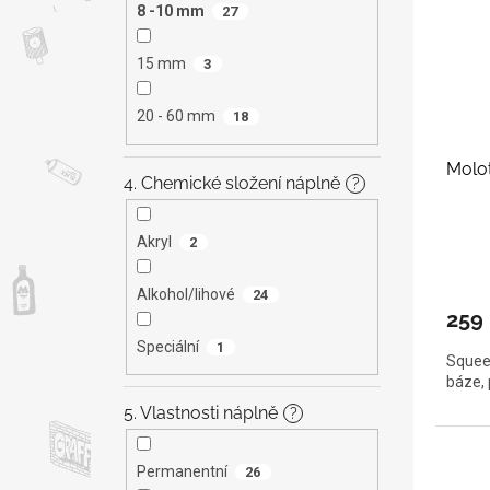
8 -10 mm
27
15 mm
3
20 - 60 mm
18
Molot
4. Chemické složení náplně
?
Akryl
2
Alkohol/lihové
24
259
Speciální
1
Squeez
báze, 
5. Vlastnosti náplně
?
Permanentní
26