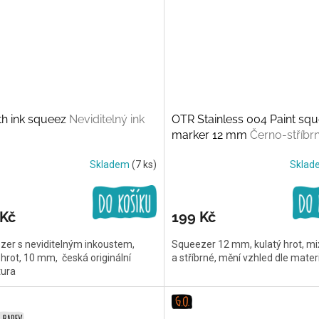
th ink squeez
Neviditelný ink
OTR Stainless 004 Paint sq
marker 12 mm
Černo-stříbr
Skladem
(7 ks)
Skla
 Kč
199 Kč
zer s neviditelným inkoustem,
Squeezer 12 mm, kulatý hrot, mi
 hrot, 10 mm, česká originální
a stříbrné, mění vzhled dle mater
tura