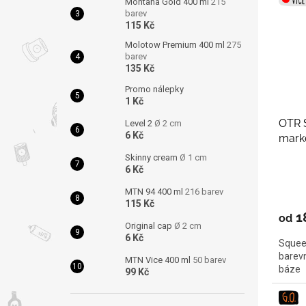
Montana Gold 400 ml
215
barev
115 Kč
Molotow Premium 400 ml
275
barev
135 Kč
Promo nálepky
1 Kč
OTR S
Level 2
Ø 2 cm
6 Kč
mark
Skinny cream
Ø 1 cm
6 Kč
MTN 94 400 ml
216 barev
115 Kč
1
od
Original cap
Ø 2 cm
6 Kč
Squeez
barevn
MTN Vice 400 ml
50 barev
báze
99 Kč