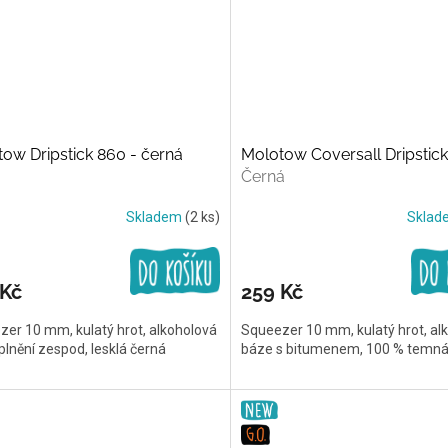
ow Dripstick 860 - černá
Molotow Coversall Dripstic
Černá
Skladem
(2 ks)
Skla
 Kč
259 Kč
er 10 mm, kulatý hrot, alkoholová
Squeezer 10 mm, kulatý hrot, al
plnění zespod, lesklá černá
báze s bitumenem, 100 % temná