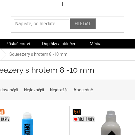
HLEDAT
Příslušenství
Doplňky a oblečení
Média
Squeezery s hrotem 8 -10 mm
eezery s hrotem 8 -10 mm
dávanější
Nejlevnější
Nejdražší
Abecedně