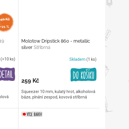
140 Kč
až
–21 %
19
Molotow Dripstick 860 - metallic
silver
Stříbrná
m
(>10 ks)
Skladem
(1 ks)
259 Kč
Squeezer 10 mm, kulatý hrot, alkoholová
olová
báze, plnění zespod, kovová stříbrná