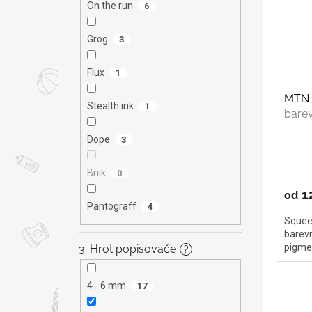
On the run
6
Grog
3
Flux
1
MTN 
Stealth ink
1
bare
Dope
3
Bnik
0
1
od
Pantograff
4
Squeez
barevn
pigm
3. Hrot popisovače
?
4 - 6 mm
17