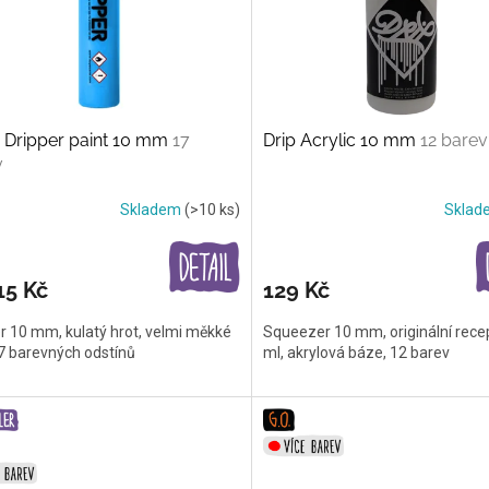
 Dripper paint 10 mm
17
Drip Acrylic 10 mm
12 barev
v
Skladem
(>10 ks)
Skla
15 Kč
129 Kč
r 10 mm, kulatý hrot, velmi měkké
Squeezer 10 mm, originální rece
17 barevných odstínů
ml, akrylová báze, 12 barev