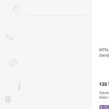
MTN S
čern
135 
Squeez
báze, 