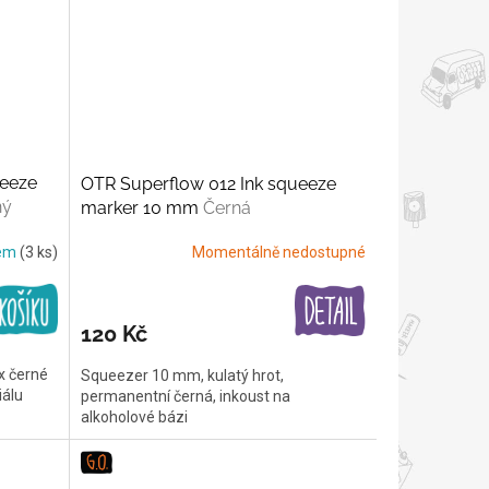
ueeze
OTR Superflow 012 Ink squeeze
ný
marker 10 mm
Černá
dem
(3 ks)
Momentálně nedostupné
120 Kč
x černé
Squeezer 10 mm, kulatý hrot,
iálu
permanentní černá, inkoust na
alkoholové bázi