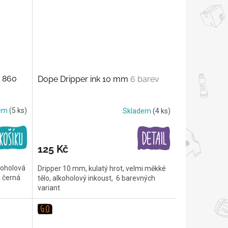
k 860
Dope Dripper ink 10 mm
6 barev
dem
(5 ks)
Skladem
(4 ks)
125 Kč
koholová
Dripper 10 mm, kulatý hrot, velmi měkké
 černá
tělo, alkoholový inkoust, 6 barevných
variant