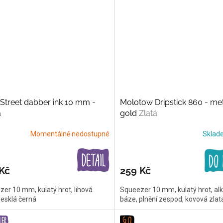
treet dabber ink 10 mm -
Molotow Dripstick 860 - met
á
gold
Zlatá
Momentálně nedostupné
Skla
Kč
259 Kč
er 10 mm, kulatý hrot, lihová
Squeezer 10 mm, kulatý hrot, al
lesklá černá
báze, plnění zespod, kovová zlat