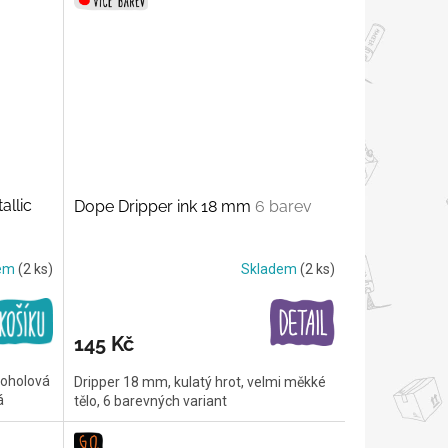
allic
Dope Dripper ink 18 mm
6 barev
dem
(2 ks)
Skladem
(2 ks)
145 Kč
koholová
Dripper 18 mm, kulatý hrot, velmi měkké
á
tělo, 6 barevných variant