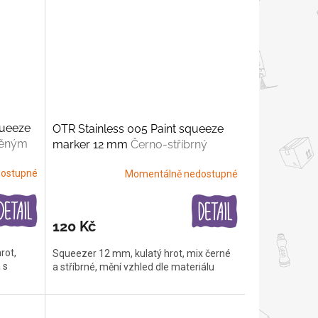
queeze
OTR Stainless 005 Paint squeeze
děným
marker 12 mm
Černo-stříbrný
ostupné
Momentálně nedostupné
120 Kč
rot,
Squeezer 12 mm, kulatý hrot, mix černé
 s
a stříbrné, mění vzhled dle materiálu