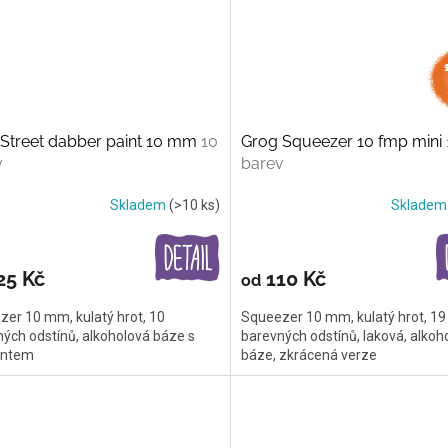
Street dabber paint 10 mm
10
Grog Squeezer 10 fmp mini
v
barev
Skladem
(>10 ks)
Sklade
25 Kč
110 Kč
od
er 10 mm, kulatý hrot, 10
Squeezer 10 mm, kulatý hrot, 19
ých odstínů, alkoholová báze s
barevných odstínů, laková, alkoh
entem
báze, zkrácená verze