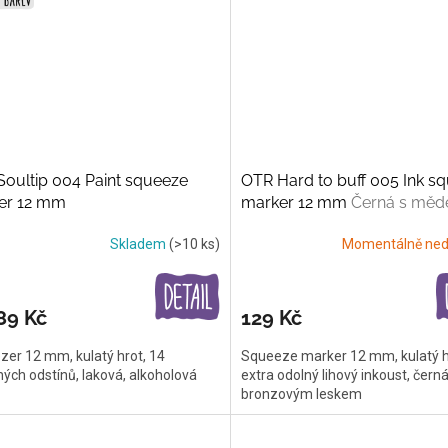
oultip 004 Paint squeeze
OTR Hard to buff 005 Ink s
er 12 mm
marker 12 mm
Černá s mě
nádechem
Skladem
(>10 ks)
Momentálně ned
89 Kč
129 Kč
er 12 mm, kulatý hrot, 14
Squeeze marker 12 mm, kulatý h
ých odstínů, laková, alkoholová
extra odolný lihový inkoust, černá
bronzovým leskem