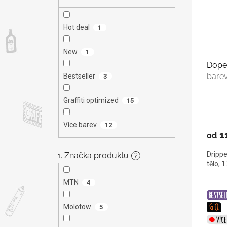
s
o
n
p
d
e
r
u
l
Hot deal
1
o
k
d
t
New
1
u
ů
Dope
k
bare
Bestseller
3
t
ů
Graffiti optimized
15
Více barev
12
1
od
Drippe
1. Značka produktu
?
tělo, 
MTN
4
Molotow
5