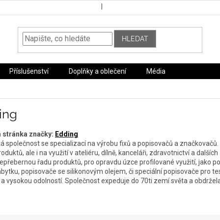
HLEDAT
Příslušenství
Doplňky a oblečení
Média
ing
 stránka značky:
Edding
 společnost se specializací na výrobu fixů a popisovačů a značkovačů. 
oduktů, ale i na využití v ateliéru, dílně, kanceláři, zdravotnictví a další
nepřebernou řadu produktů, pro opravdu úzce profilované využití, jako p
ábytku, popisovače se silikonovým olejem, či speciální popisovače pro t
 a vysokou odolností. Společnost expeduje do 70ti zemí světa a obdržela