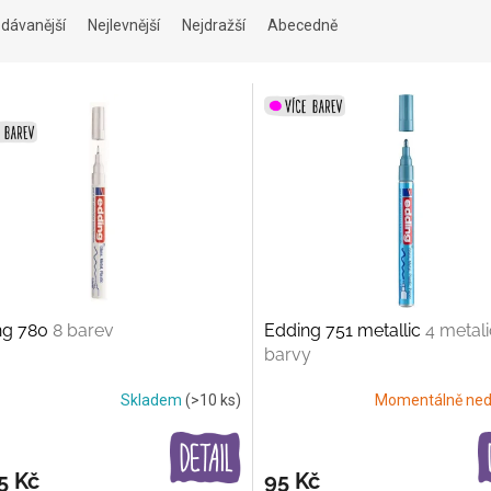
dávanější
Nejlevnější
Nejdražší
Abecedně
ng 780
8 barev
Edding 751 metallic
4 metal
barvy
Skladem
(>10 ks)
Momentálně ned
5 Kč
95 Kč