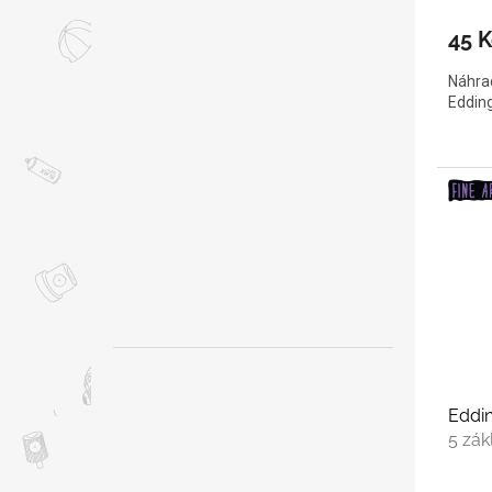
45 K
Náhrad
Eddin
Eddin
5 zák