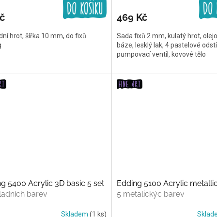
č
469 Kč
ní hrot, šířka 10 mm, do fixů
Sada fixů 2 mm, kulatý hrot, olej
g
báze, lesklý lak, 4 pastelové odstí
pumpovací ventil, kovové tělo
g 5400 Acrylic 3D basic 5 set
Edding 5100 Acrylic metallic
ladních barev
5 metalickýc barev
Skladem
(1 ks)
Skla