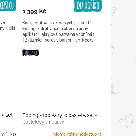
1 399 Kč
ová
Kompletní sada akrylových produktů
ny + bílá
Edding, 3 druhy fixů a oboustranný
aplikátor, akrylová barva na vodní bázi,
12 různých barev v balení + umělecký
blok zdarma
 5 set
Edding 5100 Acrylic pastel 5 set
5
pastelových barev
dem
(1 ks)
Momentálně nedostupné