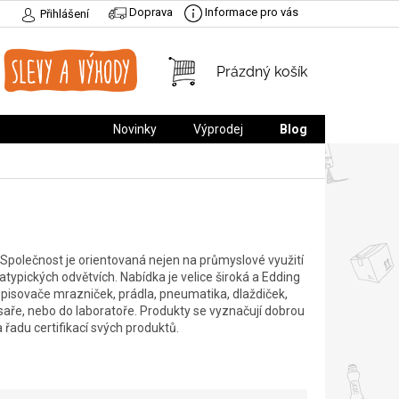
Doprava
Informace pro vás
Přihlášení
NÁKUPNÍ
Prázdný košík
KOŠÍK
Novinky
Výprodej
Blog
Společnost je orientovaná nejen na průmyslové využití
ch atypických odvětvích. Nabídka je velice široká a Edding
opisovače mrazniček, prádla, pneumatika, dlaždiček,
esaře, nebo do laboratoře. Produkty se vyznačují dobrou
 řadu certifikací svých produktů.