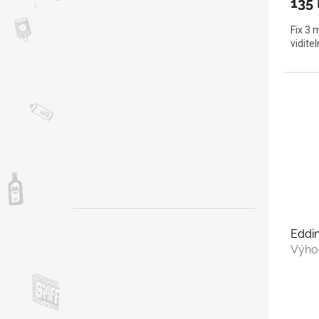
135 
Fix 3 
vidite
Eddin
Výho