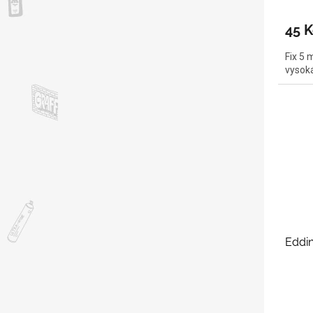
45 K
Fix 5 
vysok
Eddin