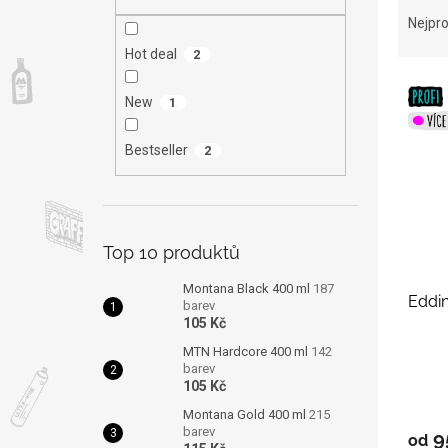
n
a
Nejpro
e
z
l
Hot deal
2
e
V
n
New
1
ý
í
p
p
i
r
Bestseller
2
s
o
p
d
r
u
o
k
Top 10 produktů
d
t
u
ů
Montana Black 400 ml
187
Eddi
k
barev
105 Kč
t
ů
MTN Hardcore 400 ml
142
barev
105 Kč
Montana Gold 400 ml
215
barev
9
od