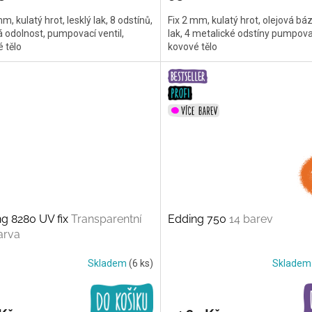
mm, kulatý hrot, lesklý lak, 8 odstínů,
Fix 2 mm, kulatý hrot, olejová báz
 odolnost, pumpovací ventil,
lak, 4 metalické odstíny pumpovac
 tělo
kovové tělo
g 8280 UV fix
Transparentní
Edding 750
14 barev
arva
Skladem
(6 ks)
Sklade