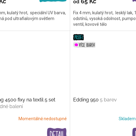
Kč
65 Kč
od
mm, kulatý hrot, speciální UV barva,
Fix 4 mm, kulatý hrot, lesklý lak, 
lná pod ultrafialovým světlem
odstínů, vysoká odolnost, pumpo
ventil, kovové tělo
g 4500 fixy na textil 5 set
Edding 950
5 barev
dné balení
Momentálně nedostupné
Sklade