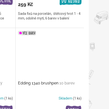
259 Kč
5
Sada fixů na porcelán, štětcový hrot 1 - 4
žce
mm, odolné mytí, 6 barev v balení
vy
Edding 1340 brushpen
10 barev
dem
(1 ks)
Skladem
(1 ks)