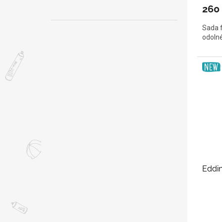
260
Sada f
odolné
Eddin