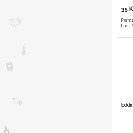
35 K
Perman
hrot, 
Eddin