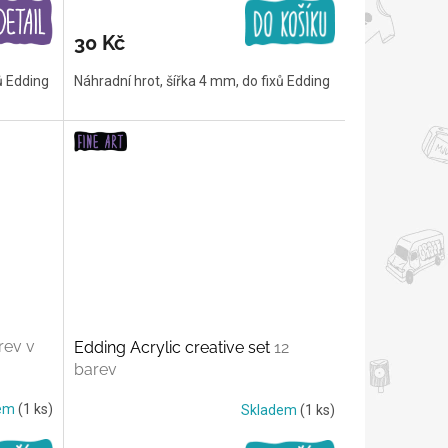
30 Kč
ů Edding
Náhradní hrot, šířka 4 mm, do fixů Edding
rev v
Edding Acrylic creative set
12
barev
dem
(1 ks)
Skladem
(1 ks)