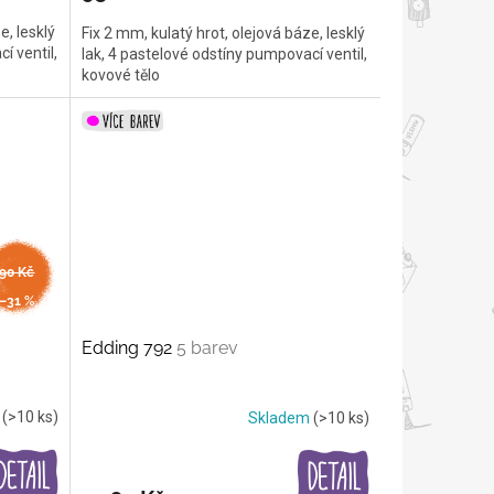
e, lesklý
Fix 2 mm, kulatý hrot, olejová báze, lesklý
í ventil,
lak, 4 pastelové odstíny pumpovací ventil,
kovové tělo
od
90 Kč
až
–31 %
Edding 792
5 barev
m
(>10 ks)
Skladem
(>10 ks)