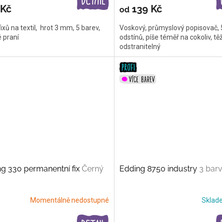
 Kč
139 Kč
od
ixů na textil, hrot 3 mm, 5 barev,
Voskový, průmyslový popisovač, 
 praní
odstínů, píše téměř na cokoliv, tě
odstranitelný
g 330 permanentní fix
Černý
Edding 8750 industry
3 bar
Momentálně nedostupné
Skla