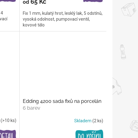
65 Kč
od
14
Fix 1 mm, kulatý hrot, lesklý lak, 5 odstínů,
vací
vysoká odolnost, pumpovací ventil,
kovové tělo
Edding 4200 sada fixů na porcelán
6 barev
m
(>10 ks)
Skladem
(2 ks)