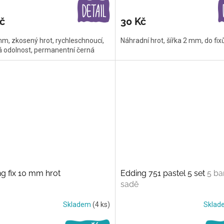
č
30 Kč
mm, zkosený hrot, rychleschnoucí,
Náhradní hrot, šířka 2 mm, do fix
á odolnost, permanentní černá
g fix 10 mm hrot
Edding 751 pastel 5 set
5 ba
sadě
Skladem
(4 ks)
Skla