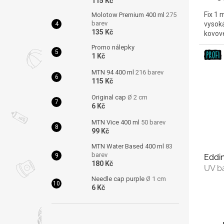
115 Kč
Fix 1 
Molotow Premium 400 ml
275
barev
vysoká
135 Kč
kovové
Promo nálepky
1 Kč
MTN 94 400 ml
216 barev
115 Kč
Original cap
Ø 2 cm
6 Kč
MTN Vice 400 ml
50 barev
99 Kč
MTN Water Based 400 ml
83
barev
Eddin
180 Kč
UV b
Needle cap purple
Ø 1 cm
6 Kč