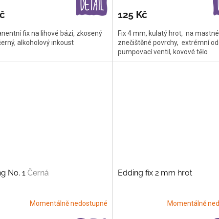
č
125 Kč
entní fix na lihové bázi, zkosený
Fix 4 mm, kulatý hrot, na mastné
černý, alkoholový inkoust
znečištěné povrchy, extrémní od
pumpovací ventil, kovové tělo
g No. 1
Černá
Edding fix 2 mm hrot
Momentálně nedostupné
Momentálně ned