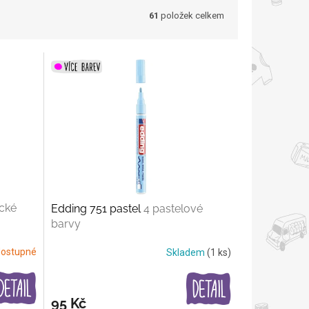
61
položek celkem
ické
Edding 751 pastel
4 pastelové
barvy
ostupné
Skladem
(1 ks)
95 Kč