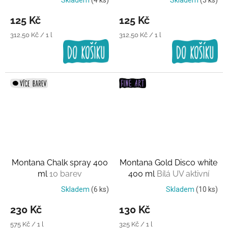
Skladem
(4 ks)
Skladem
(3 ks)
125 Kč
125 Kč
Měrná
Měrná
312,50 Kč / 1 l
312,50 Kč / 1 l
cena:
cena:
Montana Chalk spray 400
Montana Gold Disco white
ml
10 barev
400 ml
Bílá UV aktivní
barva
Skladem
(6 ks)
Skladem
(10 ks)
230 Kč
130 Kč
Měrná
Měrná
575 Kč / 1 l
325 Kč / 1 l