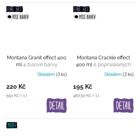
Montana Granit effect 400
Montana Crackle effect
ml
4 žulové barvy
400 ml
6 popraskaných
barev
Skladem
(3 ks)
Skladem
(2 ks)
220 Kč
195 Kč
Měrná
Měrná
550 Kč / 1 l
487,50 Kč / 1 l
cena:
cena: