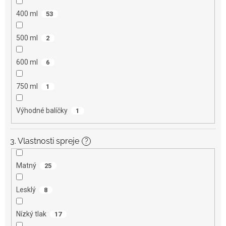
400 ml
53
500 ml
2
600 ml
6
750 ml
1
Výhodné balíčky
1
3. Vlastnosti spreje
?
Matný
25
Lesklý
8
Nízký tlak
17