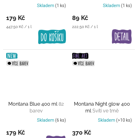
Skladem
(1 ks)
Skladem
(1 ks)
179 Kč
89 Kč
Měrná
Měrná
447,50 Kč / 1 l
222,50 Kč / 1 l
cena:
cena:
Montana Blue 400 ml
82
Montana Night glow 400
barev
ml
Svítí ve tmě
Skladem
(6 ks)
Skladem
(>10 ks)
179 Kč
370 Kč