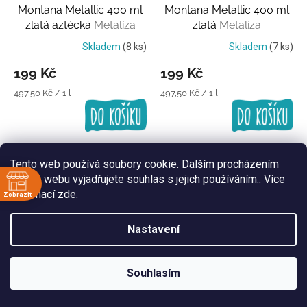
Montana Metallic 400 ml
Montana Metallic 400 ml
zlatá aztécká
Metalíza
zlatá
Metalíza
Skladem
(8 ks)
Skladem
(7 ks)
199 Kč
199 Kč
Měrná
Měrná
497,50 Kč / 1 l
497,50 Kč / 1 l
cena:
cena:
Tento web používá soubory cookie. Dalším procházením
tohoto webu vyjadřujete souhlas s jejich používáním.. Více
informací
zde
.
Zobrazit
ě
120 Kč
–42 %
Nastavení
:30
:30
Montana Gold 400 ml -
Montana White 400 ml
:30
Souhlasím
výprodej
Žlutá
bílá lesklá
Starobílá
:30
:30
Vyprodáno
Momentálně nedostupné