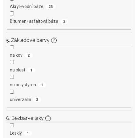
Akryl+vodní báze
23
Bitumen+asfaltová báze
2
5. Základové barvy
?
na kov
2
na plast
1
na polystyren
1
univerzální
3
6. Bezbarvé laky
?
Lesklý
1