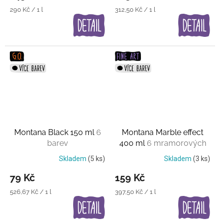
Měrná
Měrná
290 Kč / 1 l
312,50 Kč / 1 l
cena:
cena:
Montana Black 150 ml
6
Montana Marble effect
barev
400 ml
6 mramorových
barev
Skladem
(5 ks)
Skladem
(3 ks)
79 Kč
159 Kč
Měrná
Měrná
526,67 Kč / 1 l
397,50 Kč / 1 l
cena:
cena: