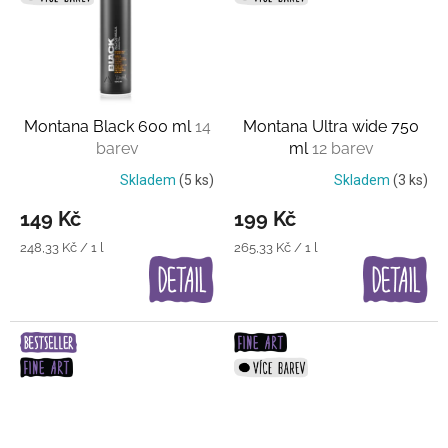
Montana Black 600 ml
14
Montana Ultra wide 750
barev
ml
12 barev
Skladem
(5 ks)
Skladem
(3 ks)
149 Kč
199 Kč
Měrná
Měrná
248,33 Kč / 1 l
265,33 Kč / 1 l
cena:
cena: