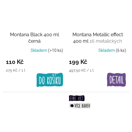
Montana Black 400 ml
Montana Metallic effect
černá
400 ml
16 metalických
barev
Skladem
(>10 ks)
Skladem
(6 ks)
110 Kč
199 Kč
Měrná
Měrná
275 Kč / 1 l
497,50 Kč / 1 l
cena:
cena: