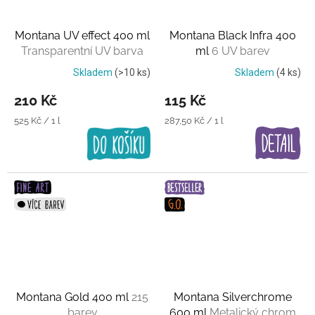
Montana UV effect 400 ml
Montana Black Infra 400
Transparentní UV barva
ml
6 UV barev
Skladem
(>10 ks)
Skladem
(4 ks)
210 Kč
115 Kč
Měrná
Měrná
525 Kč / 1 l
287,50 Kč / 1 l
cena:
cena:
Montana Gold 400 ml
215
Montana Silverchrome
barev
600 ml
Metalický chrom