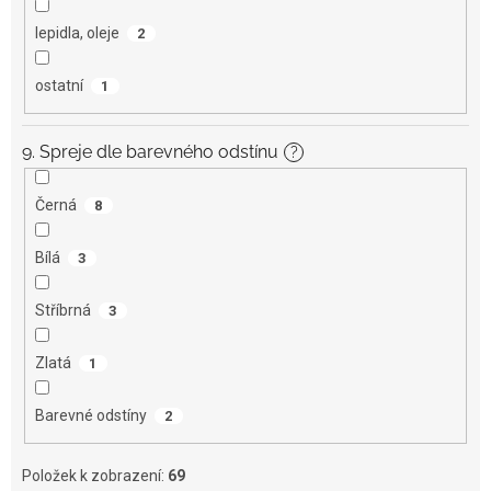
lepidla, oleje
2
ostatní
1
9. Spreje dle barevného odstínu
?
Černá
8
Bílá
3
Stříbrná
3
Zlatá
1
Barevné odstíny
2
Položek k zobrazení:
69