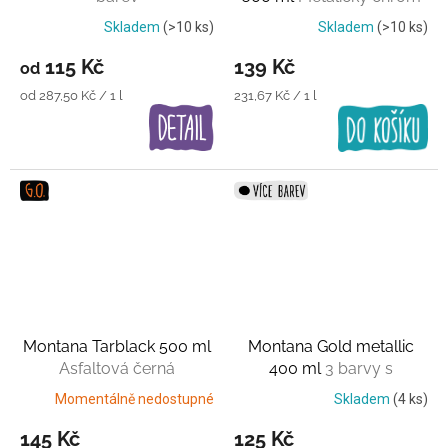
Skladem
(>10 ks)
Skladem
(>10 ks)
115 Kč
139 Kč
od
Měrná
Měrná
od 287,50 Kč / 1 l
231,67 Kč / 1 l
cena:
cena:
Montana Tarblack 500 ml
Montana Gold metallic
Asfaltová černá
400 ml
3 barvy s
vysokým leskem+2 matné
Momentálně nedostupné
Skladem
(4 ks)
145 Kč
125 Kč