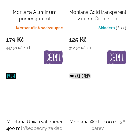
Montana Aluminium
Montana Gold transparent
primer 400 ml
400 ml
Černá+bílá
průsvitná barva
Momentálně nedostupné
Skladem
(3 ks)
179 Kč
125 Kč
Měrná
Měrná
447,50 Kč / 1 l
312,50 Kč / 1 l
cena:
cena:
Montana Universal primer
Montana White 400 ml
36
400 ml
Všeobecný základ
barev