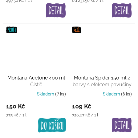
Měrná
Měrná
497,50 Kč / 1 l
od 237,50 Kč / 1 l
cena:
cena:
Montana Acetone 400 ml
Montana Spider 150 ml
2
Čistič
barvy s efektem pavučiny
Skladem
(7 ks)
Skladem
(6 ks)
150 Kč
109 Kč
Měrná
Měrná
375 Kč / 1 l
726,67 Kč / 1 l
cena:
cena: