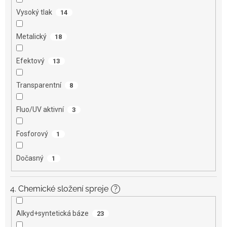
Vysoký tlak
14
Metalický
18
Efektový
13
Transparentní
8
Fluo/UV aktivní
3
Fosforový
1
Dočasný
1
4. Chemické složení spreje
?
Alkyd+syntetická báze
23