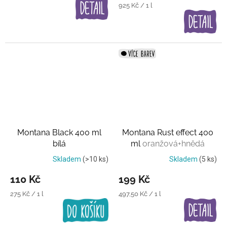
Měrná
925 Kč / 1 l
cena:
Montana Black 400 ml
Montana Rust effect 400
bílá
ml
oranžová+hnědá
Skladem
(>10 ks)
Skladem
(5 ks)
110 Kč
199 Kč
Měrná
Měrná
275 Kč / 1 l
497,50 Kč / 1 l
cena:
cena: