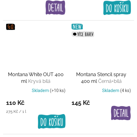
cena:
cena:
Montana White OUT 400
Montana Stencil spray
ml
Kryvá bílá
400 ml
Černá+bílá
Skladem
(>10 ks)
Skladem
(4 ks)
110 Kč
145 Kč
Měrná
275 Kč / 1 l
cena: