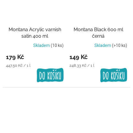
Montana Acrylic varnish
Montana Black 600 ml
satin 400 ml
černá
Transparentní lak
Skladem
(10 ks)
Skladem
(>10 ks)
179 Kč
149 Kč
Měrná
Měrná
447,50 Kč / 1 l
248,33 Kč / 1 l
cena:
cena: