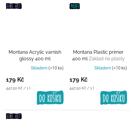
Montana Acrylic varnish
Montana Plastic primer
glossy 400 ml
400 ml
Základ na plasty
Transparentní lak
Skladem
(>10 ks)
Skladem
(>10 ks)
179 Kč
179 Kč
Měrná
Měrná
447,50 Kč / 1 l
447,50 Kč / 1 l
cena:
cena: