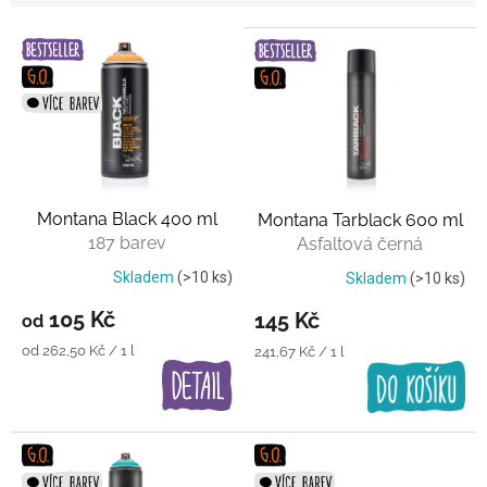
V
ý
p
i
s
p
r
o
Montana Black 400 ml
Montana Tarblack 600 ml
d
187 barev
Asfaltová černá
u
k
Skladem
(>10 ks)
Skladem
(>10 ks)
t
105 Kč
145 Kč
od
ů
Měrná
od 262,50 Kč / 1 l
Měrná
241,67 Kč / 1 l
cena:
cena: