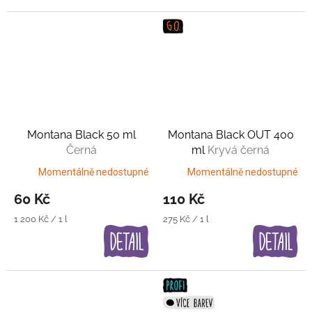
Montana Black 50 ml
Montana Black OUT 400
Černá
ml
Kryvá černá
Momentálně nedostupné
Momentálně nedostupné
60 Kč
110 Kč
Měrná
Měrná
1 200 Kč / 1 l
275 Kč / 1 l
cena:
cena: