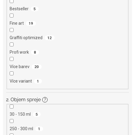
Bestseller
5
Fine art
19
Graffiti optimized
12
Profi work
8
Více barev
20
Více variant
1
2. Objem spreje
?
30 - 150 ml
5
250 - 300 ml
1