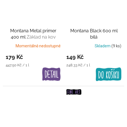
Montana Metal primer
Montana Black 600 ml
400 ml
Základ na kov
bílá
Momentálně nedostupné
Skladem
(9 ks)
179 Kč
149 Kč
Měrná
Měrná
447,50 Kč / 1 l
248,33 Kč / 1 l
cena:
cena: