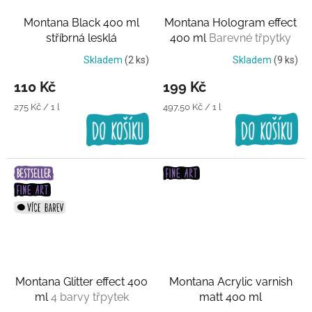
Montana Black 400 ml
Montana Hologram effect
stříbrná lesklá
400 ml
Barevné třpytky
Skladem
(2 ks)
Skladem
(9 ks)
110 Kč
199 Kč
Měrná
Měrná
275 Kč / 1 l
497,50 Kč / 1 l
cena:
cena:
Montana Glitter effect 400
Montana Acrylic varnish
ml
4 barvy třpytek
matt 400 ml