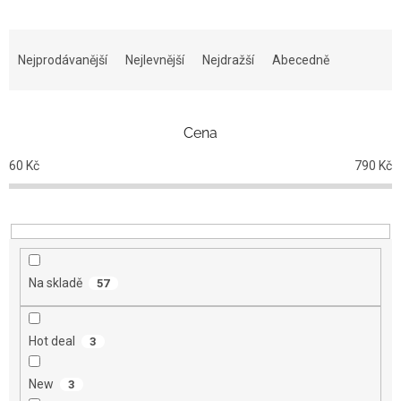
Ř
a
Nejprodávanější
Nejlevnější
Nejdražší
Abecedně
z
e
n
Cena
í
p
60
Kč
790
Kč
r
o
d
u
k
t
Na skladě
57
ů
Hot deal
3
New
3