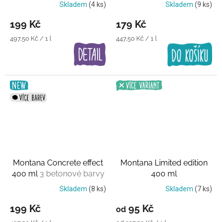
Transparentní lak
Skladem
(4 ks)
Skladem
(9 ks)
199 Kč
179 Kč
Měrná
Měrná
497,50 Kč / 1 l
447,50 Kč / 1 l
cena:
cena:
Montana Concrete effect
Montana Limited edition
400 ml
3 betonové barvy
400 ml
Skladem
(8 ks)
Skladem
(7 ks)
199 Kč
95 Kč
od