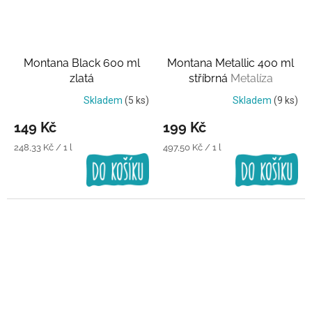
Montana Black 600 ml
Montana Metallic 400 ml
zlatá
stříbrná
Metalíza
Skladem
(5 ks)
Skladem
(9 ks)
149 Kč
199 Kč
Měrná
Měrná
248,33 Kč / 1 l
497,50 Kč / 1 l
cena:
cena: