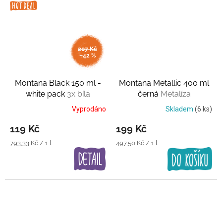
207 Kč
–42 %
Montana Black 150 ml -
Montana Metallic 400 ml
white pack
3x bílá
černá
Metalíza
Vyprodáno
Skladem
(6 ks)
119 Kč
199 Kč
Měrná
Měrná
793,33 Kč / 1 l
497,50 Kč / 1 l
cena:
cena: