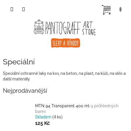
Přejít
NÁKUP
na
obsah
KOŠÍK
Speciální
Speciální ochranné laky na kov, na beton, na plast, na kůži, na sklo a
další materiály.
Nejprodávanější
MTN 94 Transparent 400 ml
9 průhledných
barev
Skladem
(4 ks)
125 Kč