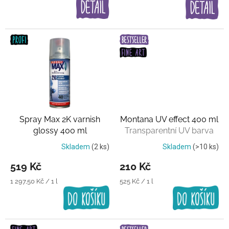
Spray Max 2K varnish
Montana UV effect 400 ml
glossy 400 ml
Transparentní UV barva
Transparentní lak
Skladem
(2 ks)
Skladem
(>10 ks)
519 Kč
210 Kč
Měrná
Měrná
1 297,50 Kč / 1 l
525 Kč / 1 l
cena:
cena: