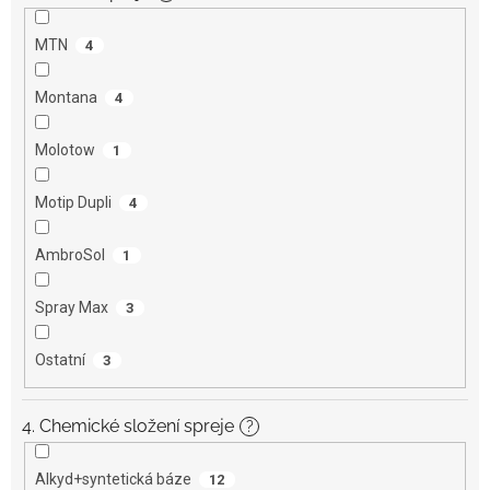
MTN
4
Montana
4
Molotow
1
Motip Dupli
4
AmbroSol
1
Spray Max
3
Ostatní
3
4. Chemické složení spreje
?
Alkyd+syntetická báze
12