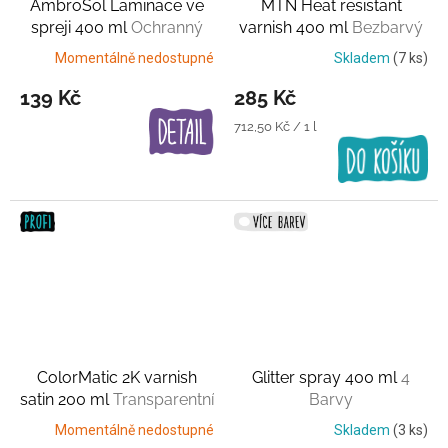
AmbroSol Laminace ve
MTN Heat resistant
spreji 400 ml
Ochranný
varnish 400 ml
Bezbarvý
film
lak do vysokých teplot
Momentálně nedostupné
Skladem
(7 ks)
139 Kč
285 Kč
Měrná
712,50 Kč / 1 l
cena:
ColorMatic 2K varnish
Glitter spray 400 ml
4
satin 200 ml
Transparentní
Barvy
lak
Momentálně nedostupné
Skladem
(3 ks)