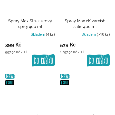
Spray Max Strukturový
Spray Max 2K varnish
sprej 400 ml
satin 400 ml
Transparentní lak
Transparentní lak
Skladem
(4 ks)
Skladem
(>10 ks)
399 Kč
519 Kč
Měrná
Měrná
997,50 Kč / 1 l
1 297,50 Kč / 1 l
cena:
cena: