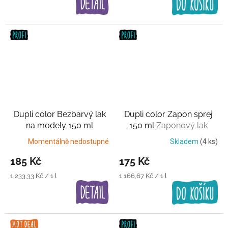
Dupli color Bezbarvý lak
Dupli color Zapon sprej
na modely 150 ml
150 ml
Zaponový lak
Polyuretanový, extra
Momentálně nedostupné
Skladem
(4 ks)
odolný
185 Kč
175 Kč
Měrná
Měrná
1 233,33 Kč / 1 l
1 166,67 Kč / 1 l
cena:
cena: