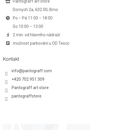
í
Pantograff art store
p
r
Dornych 2a, 602 00, Brno
v
Po – Pá 11:00 – 18:00
k
y
So 10:00 – 13:00
v
ý
2 min. od hlavního nádraží
p
možnost parkování u OD Tesco
i
s
u
Kontakt
info
@
pantograff.com
+420 702 951 309
Pantograff art store
pantograffstore