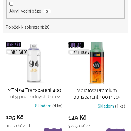
Akryl+vodní báze
5
Položek k zobrazení:
20
V
ý
p
i
s
p
r
o
MTN 94 Transparent 400
Molotow Premium
d
ml
9 průhledných barev
transparent 400 ml
15
u
průhledných barev
k
Skladem
(4 ks)
Skladem
(1 ks)
t
125 Kč
149 Kč
ů
Měrná
312,50 Kč / 1 l
Měrná
372,50 Kč / 1 l
cena:
cena: