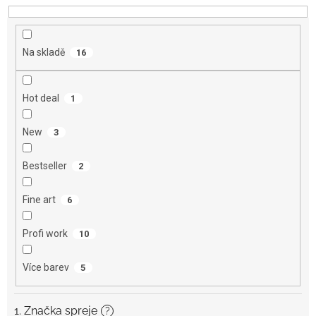
u
k
t
Na skladě
16
ů
Hot deal
1
New
3
Bestseller
2
Fine art
6
Profi work
10
Více barev
5
1. Značka spreje
?