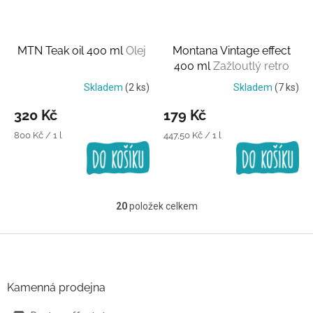
MTN Teak oil 400 ml
Olej
Montana Vintage effect
400 ml
Zažloutlý retro
efekt
Skladem
(2 ks)
Skladem
(7 ks)
320 Kč
179 Kč
Měrná
Měrná
800 Kč / 1 l
447,50 Kč / 1 l
cena:
cena:
20
položek celkem
O
v
l
Z
á
á
d
p
a
a
Kamenná prodejna
c
t
í