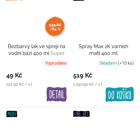
139 Kč
–64 %
Bezbarvý lak ve spreji na
Spray Max 2K varnish
vodní bázi 400 ml
Super
matt 400 ml
cena
Transparentní lak
Vyprodáno
Skladem
(>10 ks)
49 Kč
519 Kč
Měrná
Měrná
122,50 Kč / 1 l
1 297,50 Kč / 1 l
cena:
cena: