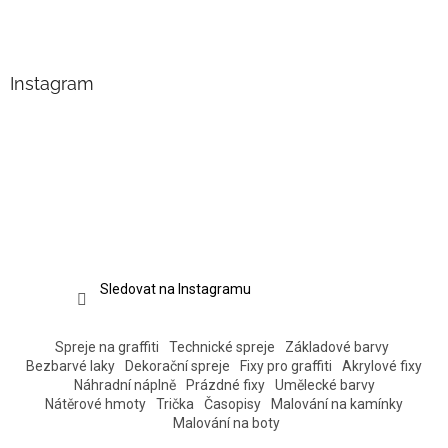
Instagram
Sledovat na Instagramu
Spreje na graffiti
Technické spreje
Základové barvy
Bezbarvé laky
Dekorační spreje
Fixy pro graffiti
Akrylové fixy
Náhradní náplně
Prázdné fixy
Umělecké barvy
Nátěrové hmoty
Trička
Časopisy
Malování na kamínky
Malování na boty