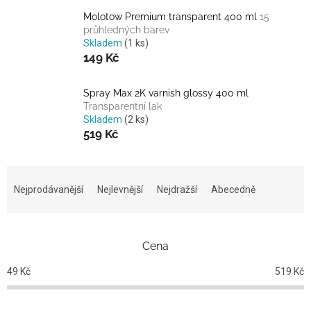
Molotow Premium transparent 400 ml
15
průhledných barev
Skladem
(1 ks)
149 Kč
Spray Max 2K varnish glossy 400 ml
Transparentní lak
Skladem
(2 ks)
519 Kč
Ř
a
Nejprodávanější
Nejlevnější
Nejdražší
Abecedně
z
e
n
Cena
í
p
49
Kč
519
Kč
r
o
d