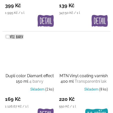
399 Kč
139 Kč
Měrná
Měrná
1 995 Kč / 1 l
347,50 Kč / 1 l
cena:
cena:
Dupli color Diamant effect
MTN Vinyl coating varnish
150 ml
4 barvy
400 ml
Transparentní lak
Skladem
(2 ks)
Skladem
(8 ks)
169 Kč
220 Kč
Měrná
Měrná
1 126,67 Kč / 1 l
550 Kč / 1 l
cena:
cena: