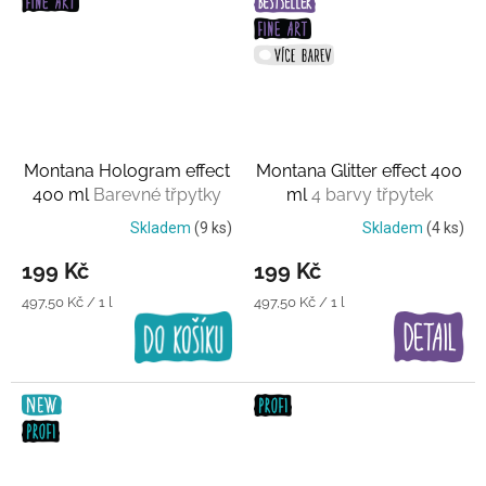
Montana Hologram effect
Montana Glitter effect 400
400 ml
Barevné třpytky
ml
4 barvy třpytek
Skladem
(9 ks)
Skladem
(4 ks)
199 Kč
199 Kč
Měrná
Měrná
497,50 Kč / 1 l
497,50 Kč / 1 l
cena:
cena: