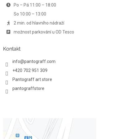
Po – Pá 11:00 – 18:00
k
y
So 10:00 – 13:00
v
ý
2 min. od hlavního nádraží
p
možnost parkování u OD Tesco
i
s
u
Kontakt
info
@
pantograff.com
+420 702 951 309
Pantograff art store
pantograffstore