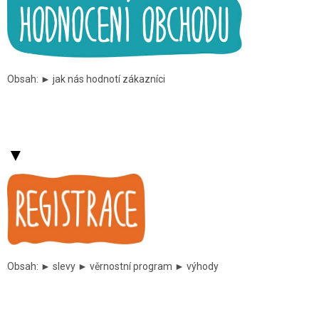
Obsah: ► jak nás hodnotí zákazníci
▼
Obsah: ► slevy ► věrnostní program ► výhody