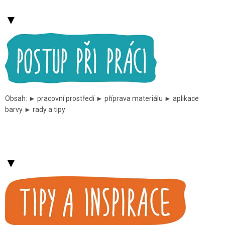
▼
Obsah: ► pracovní prostředí ► příprava materiálu ► aplikace
barvy ► rady a tipy
▼