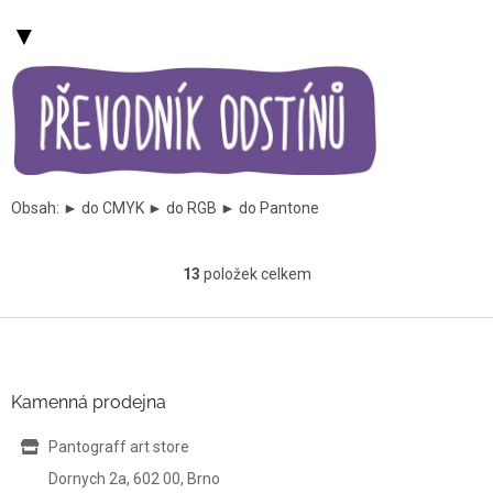
▼
Obsah: ► do CMYK ► do RGB ► do Pantone
13
položek celkem
O
v
l
Z
á
á
d
p
a
a
Kamenná prodejna
c
t
í
í
Pantograff art store
p
r
Dornych 2a, 602 00, Brno
v