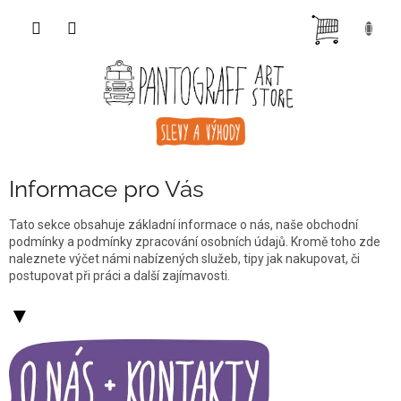
Přejít
NÁKUP
na
obsah
KOŠÍK
Informace pro Vás
Tato sekce obsahuje základní informace o nás, naše obchodní
podmínky a podmínky zpracování osobních údajů. Kromě toho zde
naleznete výčet námi nabízených služeb, tipy jak nakupovat, či
postupovat při práci a další zajímavosti.
V
▼
ý
p
i
s