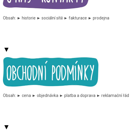
č
l
á
Obsah: ► historie ► sociální sítě ► fakturace ► prodejna
n
k
ů
▼
Obsah: ► cena ► objednávka ► platba a doprava ► reklamační řád
▼