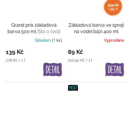
139 Kč
–35 %
Grand prix základová
Základová barva ve spreji
barva 500 ml
Bílá a šedá
na vodní bázi 400 ml
Šedá
Skladem
(1 ks)
Vyprodáno
139 Kč
89 Kč
Měrná
Měrná
278 Kč / 1 l
222,50 Kč / 1 l
cena:
cena: