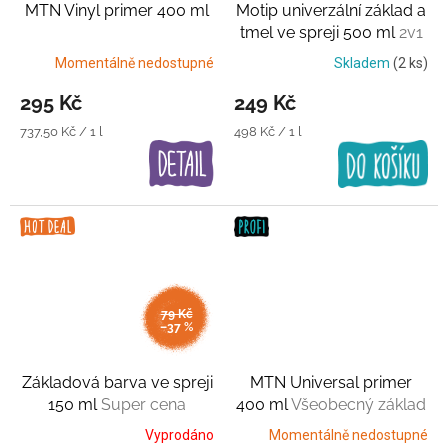
MTN Vinyl primer 400 ml
Motip univerzální základ a
tmel ve spreji 500 ml
2v1
Momentálně nedostupné
Skladem
(2 ks)
295 Kč
249 Kč
Měrná
Měrná
737,50 Kč / 1 l
498 Kč / 1 l
cena:
cena:
79 Kč
–37 %
Základová barva ve spreji
MTN Universal primer
150 ml
Super cena
400 ml
Všeobecný základ
Vyprodáno
Momentálně nedostupné