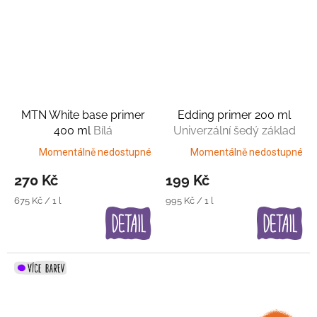
MTN White base primer
Edding primer 200 ml
400 ml
Bílá
Univerzální šedý základ
Momentálně nedostupné
Momentálně nedostupné
270 Kč
199 Kč
Měrná
Měrná
675 Kč / 1 l
995 Kč / 1 l
cena:
cena: