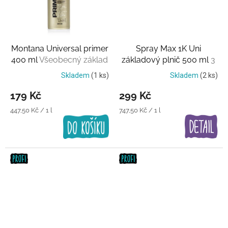
Montana Universal primer
Spray Max 1K Uni
400 ml
Všeobecný základ
základový plnič 500 ml
3
barvy
Skladem
(1 ks)
Skladem
(2 ks)
179 Kč
299 Kč
Měrná
Měrná
447,50 Kč / 1 l
747,50 Kč / 1 l
cena:
cena: