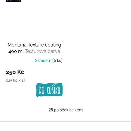
Montana Texture coating
400 ml
Texturová barva
Skladem
(5 ks)
250 Kč
Měrná
625 Kč / 1 l
cena:
25
položek celkem
O
v
l
Z
á
á