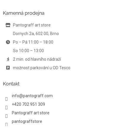
d
p
a
a
Kamenná prodejna
c
t
í
í
Pantograff art store
p
r
Dornych 2a, 602 00, Brno
v
Po – Pá 11:00 – 18:00
k
y
So 10:00 – 13:00
v
ý
2 min. od hlavního nádraží
p
možnost parkování u OD Tesco
i
s
u
Kontakt
info
@
pantograff.com
+420 702 951 309
Pantograff art store
pantograffstore