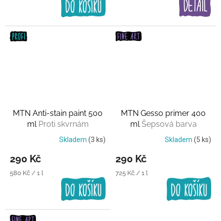
MTN Anti-stain paint 500
MTN Gesso primer 400
ml
Proti skvrnám
ml
Šepsová barva
Skladem
(3 ks)
Skladem
(5 ks)
290 Kč
290 Kč
Měrná
Měrná
580 Kč / 1 l
725 Kč / 1 l
cena:
cena: