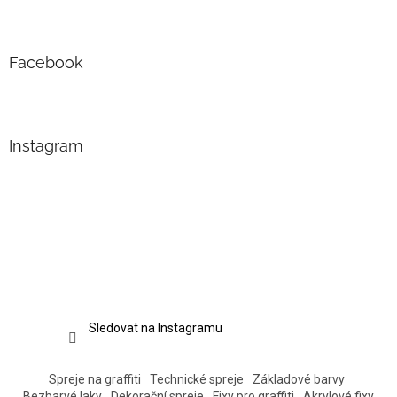
Facebook
Instagram
Sledovat na Instagramu
Spreje na graffiti
Technické spreje
Základové barvy
Bezbarvé laky
Dekorační spreje
Fixy pro graffiti
Akrylové fixy