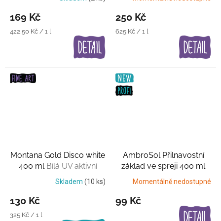
169 Kč
250 Kč
Měrná
Měrná
422,50 Kč / 1 l
625 Kč / 1 l
cena:
cena:
Montana Gold Disco white
AmbroSol Přilnavostní
400 ml
Bílá UV aktivní
základ ve spreji 400 ml
barva
Příprava povrchu
Skladem
(10 ks)
Momentálně nedostupné
130 Kč
99 Kč
Měrná
325 Kč / 1 l