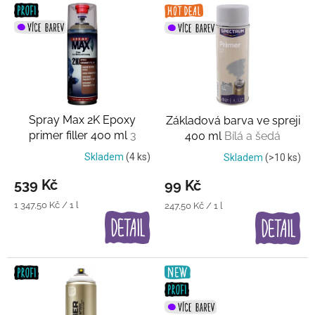
V
ý
p
i
s
p
r
o
Spray Max 2K Epoxy
Základová barva ve spreji
d
primer filler 400 ml
3
400 ml
Bílá a šedá
u
barvy
k
Skladem
(4 ks)
Skladem
(>10 ks)
t
539 Kč
99 Kč
ů
Měrná
1 347,50 Kč / 1 l
Měrná
247,50 Kč / 1 l
cena:
cena: