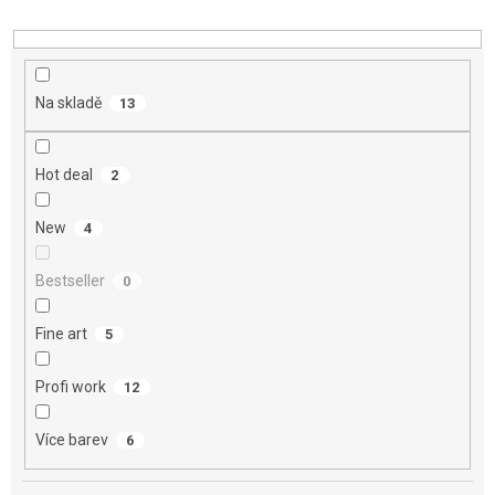
d
u
k
t
Na skladě
13
ů
Hot deal
2
New
4
Bestseller
0
Fine art
5
Profi work
12
Více barev
6