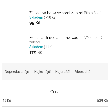
Základová barva ve spreji 400 ml
Bílá a šedá
Skladem
(>10 ks)
99 Kč
Montana Universal primer 400 ml
Všeobecný
základ
Skladem
(1 ks)
179 Kč
Ř
a
Nejprodávanější
Nejlevnější
Nejdražší
Abecedně
z
e
n
Cena
í
p
49
Kč
539
Kč
r
o