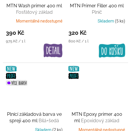
MTN Wash primer 400 ml
MTN Primer Filler 400 ml
Fosfátový základ
Plnič
Momentálně nedostupné
Skladem
(5 ks)
390 Kč
320 Kč
Měrná
Měrná
975 Kč / 1 l
800 Kč / 1 l
cena:
cena:
Plnící základová barva ve
MTN Epoxy primer 400
spreji 400 ml
Bílá+šedá
ml
Epoxidový základ
Skladem
(2 ks)
Momentálně nedostupné