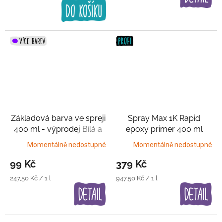
cena:
Základová barva ve spreji
Spray Max 1K Rapid
400 ml - výprodej
Bílá a
epoxy primer 400 ml
šedá
Šedý základ
Momentálně nedostupné
Momentálně nedostupné
99 Kč
379 Kč
Měrná
Měrná
247,50 Kč / 1 l
947,50 Kč / 1 l
cena:
cena: