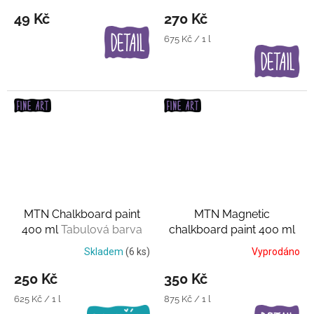
49 Kč
270 Kč
Měrná
675 Kč / 1 l
cena:
MTN Chalkboard paint
MTN Magnetic
400 ml
Tabulová barva
chalkboard paint 400 ml
Magnetická barva
Skladem
(6 ks)
Vyprodáno
250 Kč
350 Kč
Měrná
Měrná
625 Kč / 1 l
875 Kč / 1 l
cena:
cena: