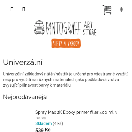
Přejít
NÁKUP
na
obsah
KOŠÍK
Univerzální
Univerzální základový nátěr/nástřik je určený pro všestranné využití,
resp pro využití na různých materiálech jako podkladová vrstva
zvyšující přilnavost barvy k materiálu.
Nejprodávanější
Spray Max 2K Epoxy primer filler 400 ml
3
barvy
Skladem
(4 ks)
539 Kč