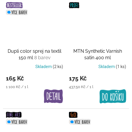
Dupli color sprej na textil
MTN Synthetic Varnish
150 ml
8 barev
satin 400 ml
Transparentní lak
Skladem
(2 ks)
Skladem
(1 ks)
165 Kč
175 Kč
Měrná
Měrná
1 100 Kč / 1 l
437,50 Kč / 1 l
cena:
cena: