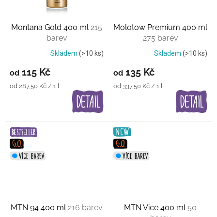
Montana Gold 400 ml
215
Molotow Premium 400 ml
barev
275 barev
Skladem
(>10 ks)
Skladem
(>10 ks)
115 Kč
135 Kč
od
od
Měrná
Měrná
od 287,50 Kč / 1 l
od 337,50 Kč / 1 l
cena:
cena:
MTN 94 400 ml
216 barev
MTN Vice 400 ml
50