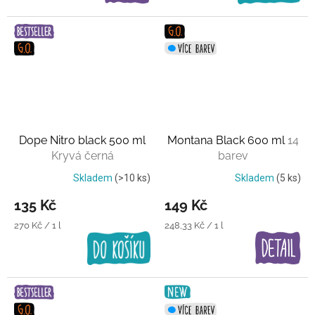
Dope Nitro black 500 ml
Montana Black 600 ml
14
Kryvá černá
barev
Skladem
(>10 ks)
Skladem
(5 ks)
135 Kč
149 Kč
Měrná
Měrná
270 Kč / 1 l
248,33 Kč / 1 l
cena:
cena: