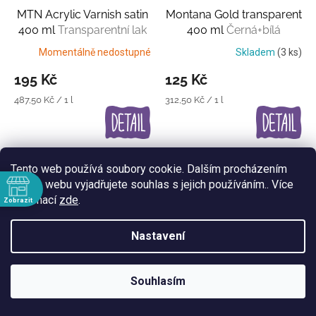
MTN Acrylic Varnish satin
Montana Gold transparent
400 ml
Transparentní lak
400 ml
Černá+bílá
průsvitná barva
Momentálně nedostupné
Skladem
(3 ks)
195 Kč
125 Kč
Měrná
Měrná
487,50 Kč / 1 l
312,50 Kč / 1 l
cena:
cena:
Tento web používá soubory cookie. Dalším procházením
tohoto webu vyjadřujete souhlas s jejich používáním.. Více
informací
zde
.
Zobrazit
ě
Nastavení
:30
:30
MTN Metal effect 400 ml
Montana White 400 ml
36
:30
Souhlasím
3 barvy s vysokým
barev
:30
:30
leskem
Skladem
(4 ks)
Skladem
(1 ks)