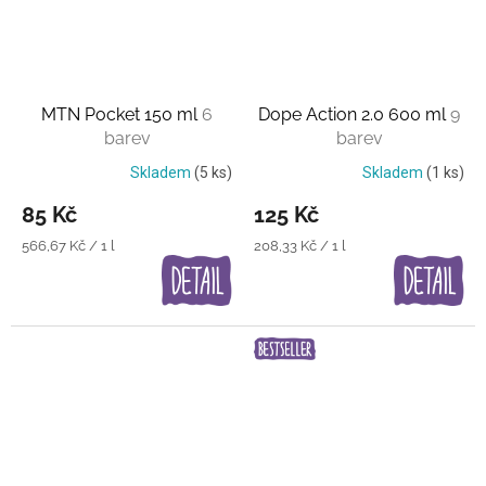
MTN Pocket 150 ml
6
Dope Action 2.0 600 ml
9
barev
barev
Skladem
(5 ks)
Skladem
(1 ks)
85 Kč
125 Kč
Měrná
Měrná
566,67 Kč / 1 l
208,33 Kč / 1 l
cena:
cena: