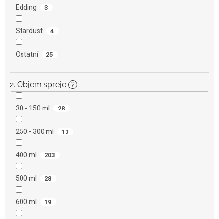
Edding
3
Stardust
4
Ostatní
25
2. Objem spreje
?
30 - 150 ml
28
250 - 300 ml
10
400 ml
203
500 ml
28
600 ml
19