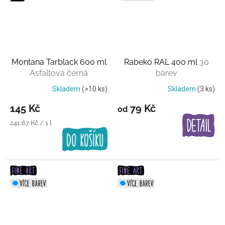
Montana Tarblack 600 ml
Rabeko RAL 400 ml
30
Asfaltová černá
barev
Skladem
(>10 ks)
Skladem
(3 ks)
145 Kč
79 Kč
od
Měrná
241,67 Kč / 1 l
cena: