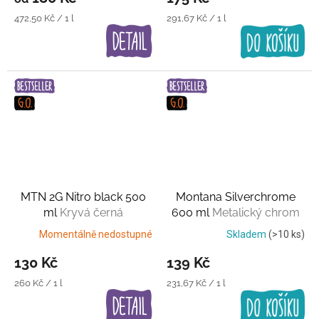
Měrná
Měrná
472,50 Kč / 1 l
291,67 Kč / 1 l
cena:
cena:
MTN 2G Nitro black 500
Montana Silverchrome
ml
Kryvá černá
600 ml
Metalický chrom
Momentálně nedostupné
Skladem
(>10 ks)
130 Kč
139 Kč
Měrná
Měrná
260 Kč / 1 l
231,67 Kč / 1 l
cena:
cena: