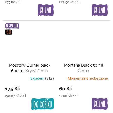
Měrná
Měrná
275 Kč / 1 l
622,50 Kč / 1 l
cena:
cena:
Molotow Burner black
Montana Black 50 ml
600 ml
Kryvá černá
Černá
Skladem
(8 ks)
Momentálně nedostupné
175 Kč
60 Kč
Měrná
Měrná
291,67 Kč / 1 l
1 200 Kč / 1 l
cena:
cena: