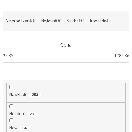
Ř
a
Nejprodávanější
Nejlevnější
Nejdražší
Abecedně
z
e
n
Cena
í
p
25
Kč
1785
Kč
r
o
d
u
k
t
Na skladě
253
ů
Hot deal
23
New
34