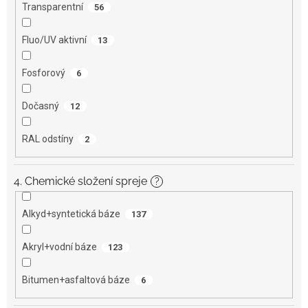
Transparentní
56
Fluo/UV aktivní
13
Fosforový
6
Dočasný
12
RAL odstíny
2
4. Chemické složení spreje
?
Alkyd+syntetická báze
137
Akryl+vodní báze
123
Bitumen+asfaltová báze
6