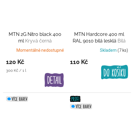
MTN 2G Nitro black 400
MTN Hardcore 400 ml
ml
Kryvá černá
RAL 9010 bílá lesklá
Bílá
Momentálně nedostupné
Skladem
(7 ks)
120 Kč
110 Kč
Měrná
300 Kč / 1 l
cena: