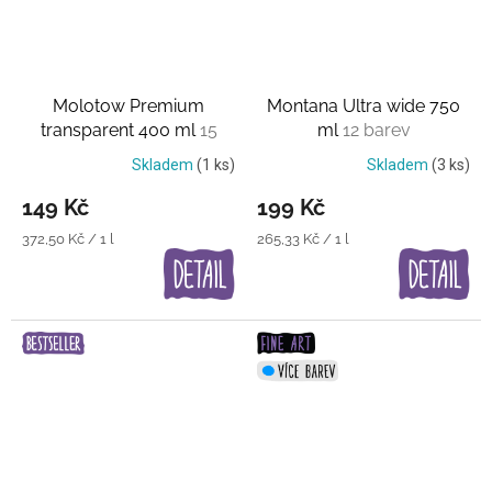
Molotow Premium
Montana Ultra wide 750
transparent 400 ml
15
ml
12 barev
průhledných barev
Skladem
(1 ks)
Skladem
(3 ks)
149 Kč
199 Kč
Měrná
Měrná
372,50 Kč / 1 l
265,33 Kč / 1 l
cena:
cena: