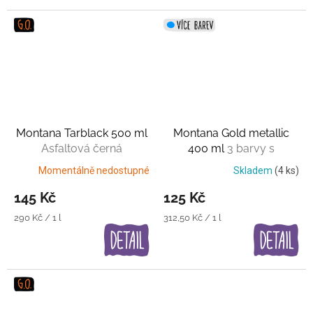
Montana Tarblack 500 ml
Montana Gold metallic
Asfaltová černá
400 ml
3 barvy s
vysokým leskem+2 matné
Momentálně nedostupné
Skladem
(4 ks)
145 Kč
125 Kč
Měrná
Měrná
290 Kč / 1 l
312,50 Kč / 1 l
cena:
cena: