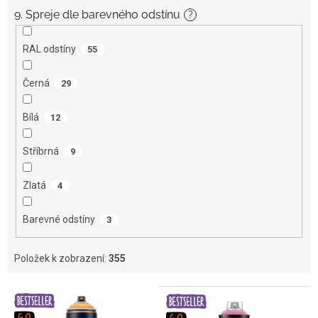
9. Spreje dle barevného odstínu
?
RAL odstíny
55
Černá
29
Bílá
12
Stříbrná
9
Zlatá
4
Barevné odstíny
3
Položek k zobrazení:
355
V
ý