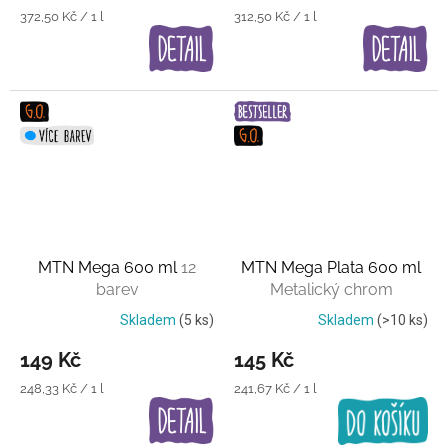
Měrná
Měrná
372,50 Kč / 1 l
312,50 Kč / 1 l
cena:
cena:
MTN Mega 600 ml
12
MTN Mega Plata 600 ml
barev
Metalický chrom
Skladem
(5 ks)
Skladem
(>10 ks)
149 Kč
145 Kč
Měrná
Měrná
248,33 Kč / 1 l
241,67 Kč / 1 l
cena:
cena: