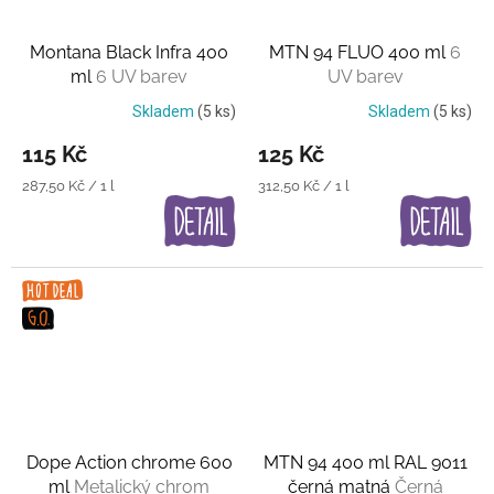
Montana Black Infra 400
MTN 94 FLUO 400 ml
6
ml
6 UV barev
UV barev
Skladem
(5 ks)
Skladem
(5 ks)
115 Kč
125 Kč
Měrná
Měrná
287,50 Kč / 1 l
312,50 Kč / 1 l
cena:
cena:
Dope Action chrome 600
MTN 94 400 ml RAL 9011
ml
Metalický chrom
černá matná
Černá