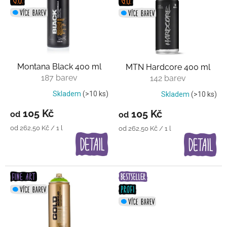
p
i
s
p
r
o
Montana Black 400 ml
MTN Hardcore 400 ml
d
187 barev
142 barev
u
k
Skladem
(>10 ks)
Skladem
(>10 ks)
t
105 Kč
105 Kč
od
od
ů
Měrná
od 262,50 Kč / 1 l
Měrná
od 262,50 Kč / 1 l
cena:
cena: