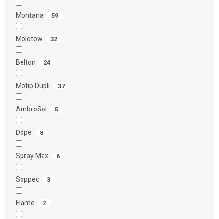
Montana
59
Molotow
32
Belton
24
Motip Dupli
37
AmbroSol
5
Dope
8
Spray Max
6
Soppec
3
Flame
2