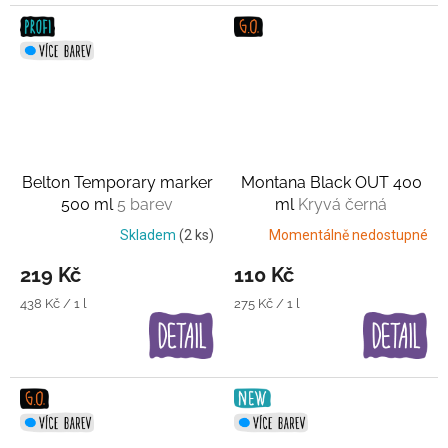
Belton Temporary marker
Montana Black OUT 400
500 ml
5 barev
ml
Kryvá černá
Skladem
(2 ks)
Momentálně nedostupné
219 Kč
110 Kč
Měrná
Měrná
438 Kč / 1 l
275 Kč / 1 l
cena:
cena: