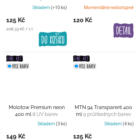
grafitová
Skladem
(>10 ks)
Momentálně nedostupné
125 Kč
120 Kč
Měrná
208,33 Kč / 1 l
cena:
Molotow Premium neon
MTN 94 Transparent 400
400 ml
8 UV barev
ml
9 průhledných barev
Skladem
(3 ks)
Skladem
(4 ks)
149 Kč
125 Kč