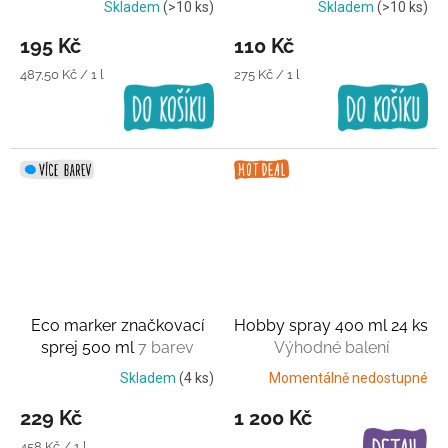
Skladem
(>10 ks)
Skladem
(>10 ks)
195 Kč
110 Kč
Měrná
Měrná
487,50 Kč / 1 l
275 Kč / 1 l
cena:
cena:
Eco marker značkovací
Hobby spray 400 ml 24 ks
sprej 500 ml
7 barev
Výhodné balení
Skladem
(4 ks)
Momentálně nedostupné
229 Kč
1 200 Kč
Měrná
458 Kč / 1 l