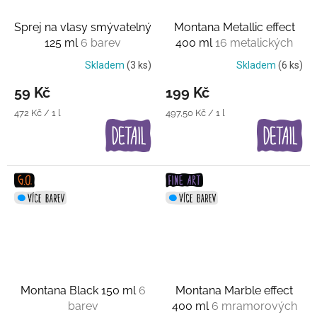
Sprej na vlasy smývatelný
Montana Metallic effect
125 ml
6 barev
400 ml
16 metalických
barev
Skladem
(3 ks)
Skladem
(6 ks)
59 Kč
199 Kč
Měrná
Měrná
472 Kč / 1 l
497,50 Kč / 1 l
cena:
cena:
Montana Black 150 ml
6
Montana Marble effect
barev
400 ml
6 mramorových