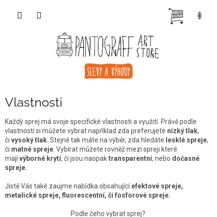
Přejít
NÁKUP
na
obsah
KOŠÍK
Vlastnosti
Každý sprej má svoje specifické vlastnosti a využití. Právě podle
vlastností si můžete vybrat například zda preferujete
nízký tlak
,
či
vysoký tlak
. Stejně tak máte na výběr, zda hledáte
lesklé spreje
,
či
matné spreje
. Vybírat můžete rovněž mezi spreji které
mají
výborné krytí
, či jsou naopak
transparentní
, nebo
dočasné
spreje.
Jistě Vás také zaujme nabídka obsahující
efektové spreje,
metalické spreje, fluorescentní, či fosforové spreje.
Podle čeho vybrat sprej?