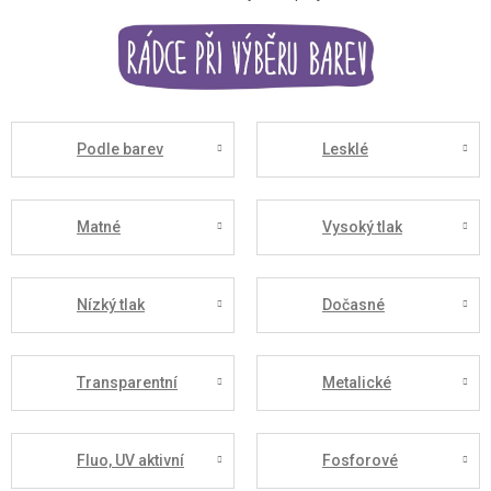
Podle barev
Lesklé
Matné
Vysoký tlak
Nízký tlak
Dočasné
Transparentní
Metalické
Fluo, UV aktivní
Fosforové