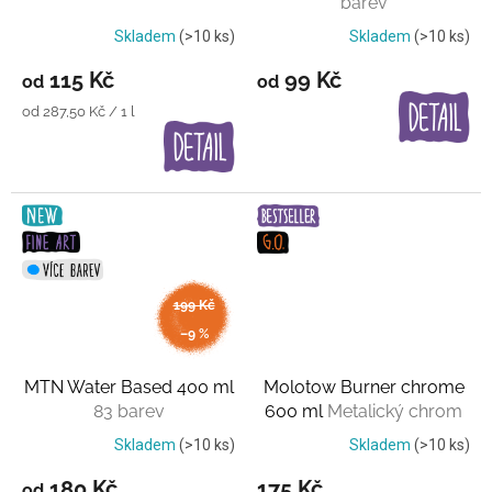
barev
Skladem
(>10 ks)
Skladem
(>10 ks)
115 Kč
99 Kč
od
od
Měrná
od 287,50 Kč / 1 l
cena:
199 Kč
až
–9 %
MTN Water Based 400 ml
Molotow Burner chrome
83 barev
600 ml
Metalický chrom
Skladem
(>10 ks)
Skladem
(>10 ks)
180 Kč
175 Kč
od