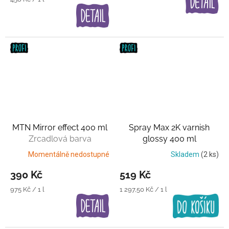
cena:
MTN Mirror effect 400 ml
Spray Max 2K varnish
Zrcadlová barva
glossy 400 ml
Transparentní lak
Momentálně nedostupné
Skladem
(2 ks)
390 Kč
519 Kč
Měrná
Měrná
975 Kč / 1 l
1 297,50 Kč / 1 l
cena:
cena: