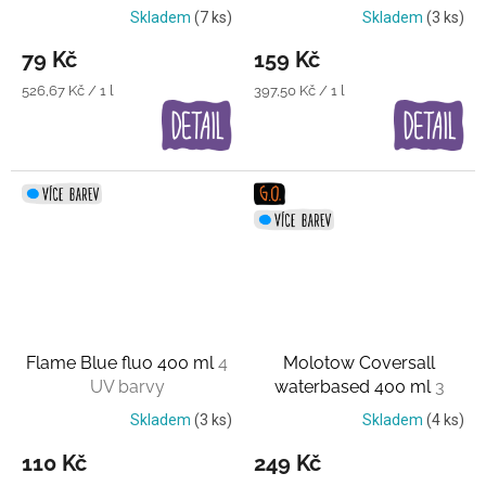
barev
Skladem
(7 ks)
Skladem
(3 ks)
79 Kč
159 Kč
Měrná
Měrná
526,67 Kč / 1 l
397,50 Kč / 1 l
cena:
cena:
Flame Blue fluo 400 ml
4
Molotow Coversall
UV barvy
waterbased 400 ml
3
barvy
Skladem
(3 ks)
Skladem
(4 ks)
110 Kč
249 Kč