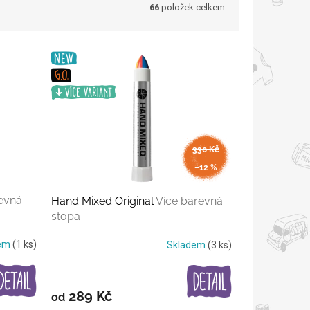
66
položek celkem
330 Kč
až
–12 %
evná
Hand Mixed Original
Více barevná
stopa
dem
(1 ks)
Skladem
(3 ks)
289 Kč
od