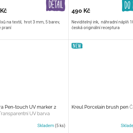
 Kč
490 Kč
ixů na textil, hrot 3 mm, 5 barev,
Neviditelný ink, náhradní náplň 1
 praní
česká originální receptura
ra Pen-touch UV marker 2
Kreul Porcelain brush pen
Č
Transparentní UV barva
Skladem
(5 ks)
Skla