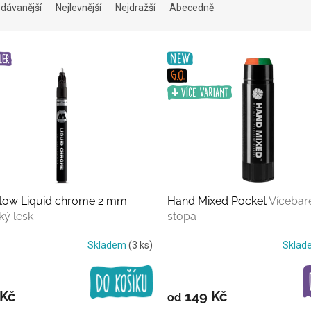
dávanější
Nejlevnější
Nejdražší
Abecedně
tow Liquid chrome 2 mm
Hand Mixed Pocket
Vícebar
ý lesk
stopa
Skladem
(3 ks)
Skla
 Kč
149 Kč
od