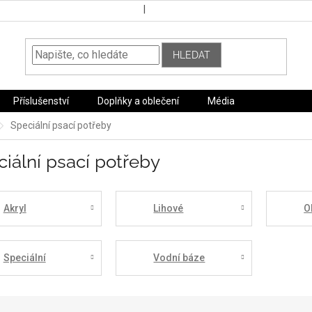
HLEDAT
Příslušenství
Doplňky a oblečení
Média
Speciální psací potřeby
iální psací potřeby
Akryl
Lihové
O
Speciální
Vodní báze