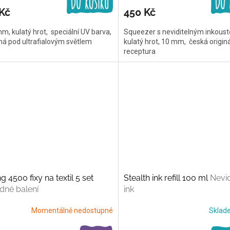
Kč
450 Kč
mm, kulatý hrot, speciální UV barva,
Squeezer s neviditelným inkous
lná pod ultrafialovým světlem
kulatý hrot, 10 mm, česká originá
receptura
g 4500 fixy na textil 5 set
Stealth ink refill 100 ml
Nevid
dné balení
ink
Momentálně nedostupné
Skla