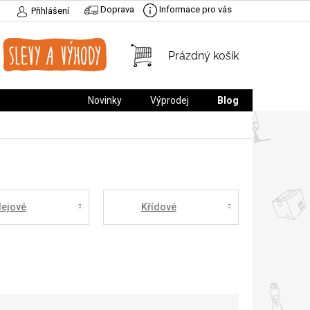
Doprava
Informace pro vás
Přihlášení
NÁKUPNÍ
Prázdný košík
KOŠÍK
Novinky
Výprodej
Blog
lejové
Křídové