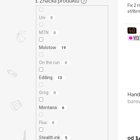
1. Značka produktu
?
Fix 2 
stříbr
Uni
0
MTN
0
Molotow
19
On the run
0
Edding
13
Grog
0
Hand
bare
Montana
6
Flux
0
1
Stealth ink
od
5