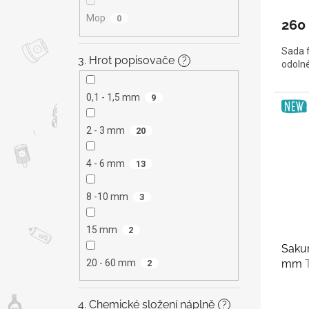
Mop
0
260
Sada f
3. Hrot popisovače
?
odolné
0,1 - 1,5 mm
9
2 - 3 mm
20
4 - 6 mm
13
8 -10 mm
3
15 mm
2
Saku
mm
20 - 60 mm
2
4. Chemické složení náplně
?