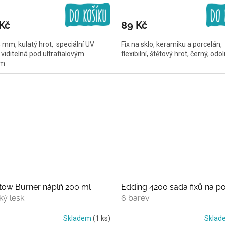
Kč
89 Kč
4 mm, kulatý hrot, speciální UV
Fix na sklo, keramiku a porcelán,
 viditelná pod ultrafialovým
flexibilní, štětový hrot, černý, odo
em
tow Burner náplň 200 ml
Edding 4200 sada fixů na p
ý lesk
6 barev
Skladem
(1 ks)
Skla