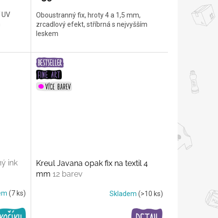
í UV
Oboustranný fix, hroty 4 a 1,5 mm,
m
zrcadlový efekt, stříbrná s nejvyšším
leskem
ný ink
Kreul Javana opak fix na textil 4
mm
12 barev
dem
(7 ks)
Skladem
(>10 ks)