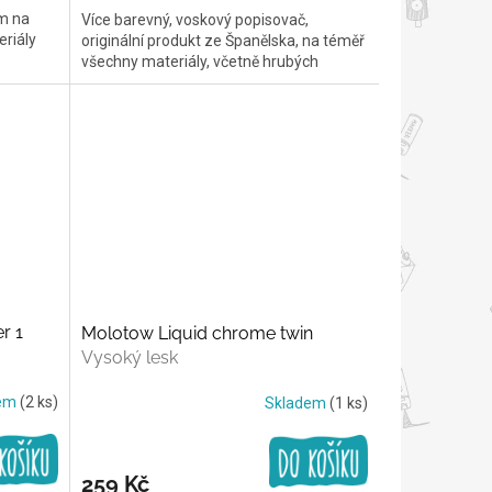
ém na
Více barevný, voskový popisovač,
eriály
originální produkt ze Španělska, na téměř
všechny materiály, včetně hrubých
r 1
Molotow Liquid chrome twin
a
Vysoký lesk
dem
(2 ks)
Skladem
(1 ks)
259 Kč