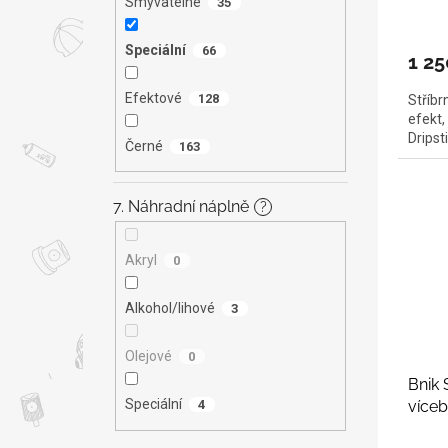
Smývatelné
35
Speciální
66
1 25
Efektové
128
Stříbr
efekt,
Dripst
Černé
163
7. Náhradní náplně
?
Akryl
0
Alkohol/lihové
3
Olejové
0
Bnik 
Speciální
4
více
nebo