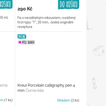
290 Kč
00 ml,
Fix s neviditelným inkoustem, rozšířený
hrot typu "T", 20 mm, česká originální
receptura
erná
Kreul Porcelain calligraphy pen 4
mm
Černá+bílá
dem
(1 ks)
Skladem
(2 ks)