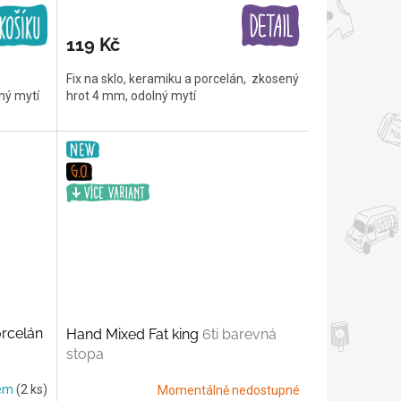
119 Kč
Fix na sklo, keramiku a porcelán, zkosený
lný mytí
hrot 4 mm, odolný mytí
orcelán
Hand Mixed Fat king
6ti barevná
stopa
dem
(2 ks)
Momentálně nedostupné