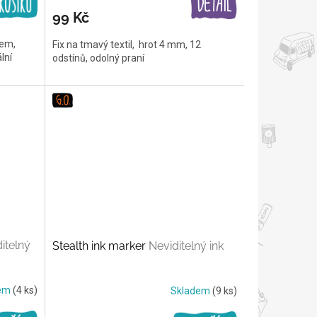
99 Kč
tem,
Fix na tmavý textil, hrot 4 mm, 12
lní
odstínů, odolný praní
itelný
Stealth ink marker
Neviditelný ink
dem
(4 ks)
Skladem
(9 ks)