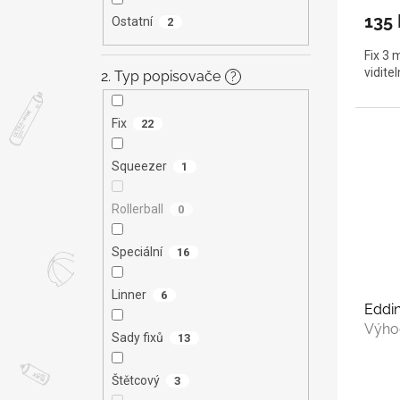
135 
Ostatní
2
Fix 3 
vidite
2. Typ popisovače
?
Fix
22
Squeezer
1
Rollerball
0
Speciální
16
Linner
6
Eddin
Výho
Sady fixů
13
Štětcový
3