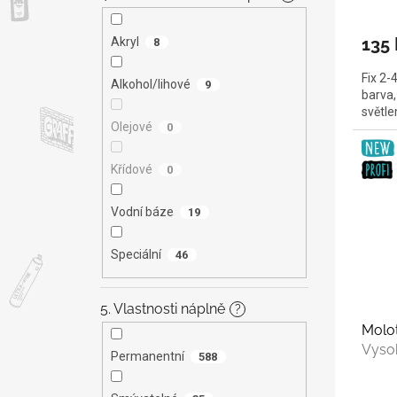
135 
Akryl
8
Fix 2-
Alkohol/lihové
9
barva,
světl
Olejové
0
Křídové
0
Vodní báze
19
Speciální
46
5. Vlastnosti náplně
?
Molo
Vysok
Permanentní
588