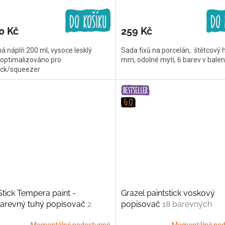
0 Kč
259 Kč
ná náplň 200 ml, vysoce lesklý
Sada fixů na porcelán, štětcový h
 optimalizováno pro
mm, odolné mytí, 6 barev v balen
ick/squeezer
Stick Tempera paint -
Grazel paintstick voskový
barevný tuhý popisovač
2
popisovač
18 barevných
 4 barvy
kombinací
Momentálně nedostupné
Momentálně ned