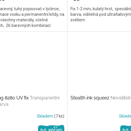
revný, tuhý popisovač v tyčince,
Fix 1-2 mm, kulatý hrot, speciáln
ace vosku a permanentní křídy, na
barva, viditelná pod ultrafialový
všechny materiály, včetně
světlem
ch, 26 barevných kombinací
g 8280 UV fix
Transparentní
Stealth ink squeez
Neviditel
arva
Skladem
(7 ks)
Skla