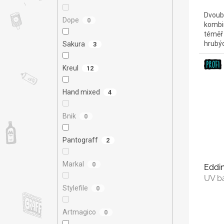
Dvouba
Dope
0
kombin
téměř 
hrubý
Sakura
3
Kreul
12
Hand mixed
4
Bnik
0
Pantograff
2
Markal
0
Eddin
UV b
Stylefile
0
Artmagico
0