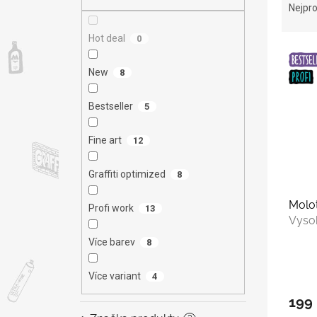
n
a
Nejpro
e
z
l
e
Hot deal
0
V
n
ý
í
New
8
p
p
i
r
Bestseller
5
s
o
p
d
Fine art
12
r
u
o
k
Graffiti optimized
d
8
t
u
ů
Molo
k
Profi work
13
Vysok
t
ů
Více barev
8
Více variant
4
199