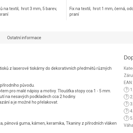
ů na textil, hrot 3 mm, 5 barev,
Fix na textil, hrot 1 mm, černá, od
praní
praní
Ostatní informace
Dop
sků z laserové tiskárny do dekorativních předmětů různých
Kate
Záru
EAN
:
 přírodního původu.
?
1
tem pro malé nápisy a motivy. Tloušťka stopy cca 1 - 5 mm.
utí na nesavých podkladech cca 2 hodiny.
?
2
azání a je možné ho přelakovat.
?
3
?
4
?
5.
kota, pěnová guma, kámen, keramika, Tkaniny z přírodních vláken
Váh