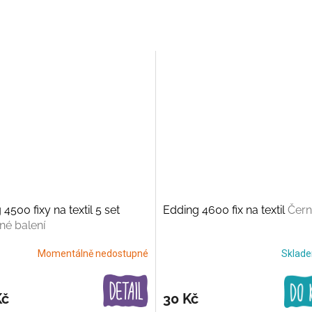
4500 fixy na textil 5 set
Edding 4600 fix na textil
Čer
é balení
Momentálně nedostupné
Sklad
Kč
30 Kč