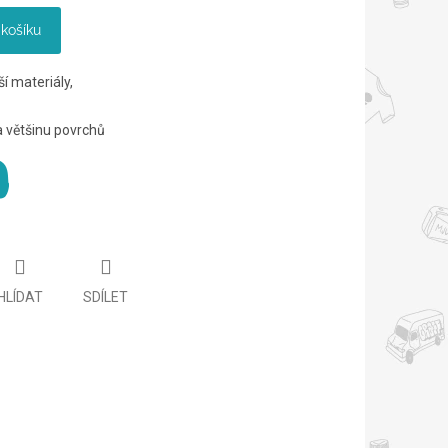
 košíku
ší materiály,
a většinu povrchů
HLÍDAT
SDÍLET