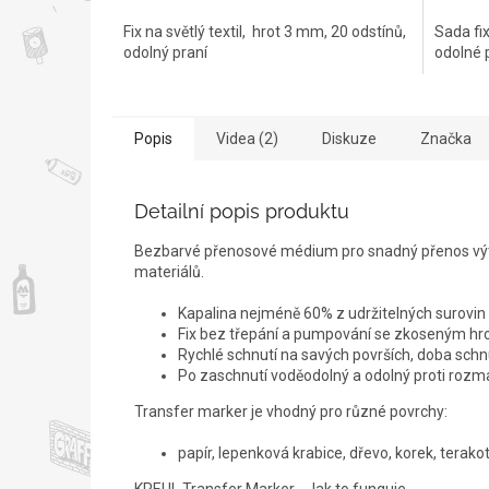
Fix na světlý textil, hrot 3 mm, 20 odstínů,
Sada fix
odolný praní
odolné 
Popis
Videa (2)
Diskuze
Značka
Detailní popis produktu
Bezbarvé přenosové médium pro snadný přenos výti
materiálů.
Kapalina nejméně 60% z udržitelných surovin
Fix bez třepání a pumpování se zkoseným hro
Rychlé schnutí na savých površích, doba schn
Po zaschnutí voděodolný a odolný proti rozm
Transfer marker je vhodný pro různé povrchy:
papír, lepenková krabice, dřevo, korek, tera
KREUL Transfer Marker - Jak to funguje