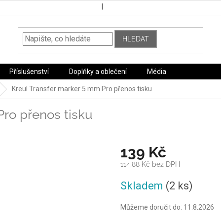
HLEDAT
Příslušenství
Doplňky a oblečení
Média
Kreul Transfer marker 5 mm
Pro přenos tisku
Pro přenos tisku
139 Kč
114,88 Kč bez DPH
Měrná
Skladem
(2 ks)
cena:
Můžeme doručit do:
11.8.2026