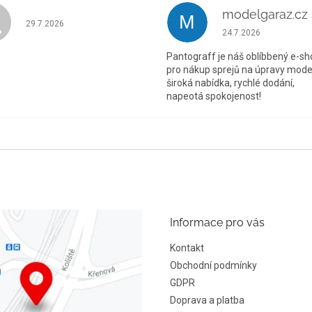
M
Hodnocení obchodu je 5 z 5 hvězdiček.
29.7.2026
Hodnocení obchodu je
24.7.2026
Pantograff je náš oblíbbený e-sh
pro nákup sprejů na úpravy model
široká nabídka, rychlé dodání,
napeotá spokojenost!
Informace pro vás
Kontakt
Obchodní podmínky
GDPR
Doprava a platba