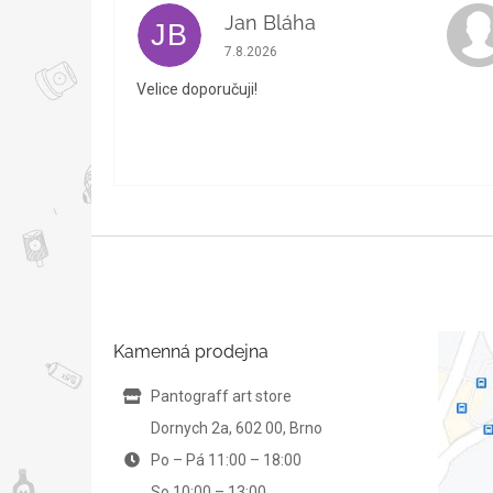
Jan Bláha
JB
Hodnocení obchodu je 5 z 5 hvězdiček.
7.8.2026
Velice doporučuji!
Z
á
p
a
t
Kamenná prodejna
í
Pantograff art store
Dornych 2a, 602 00, Brno
Po – Pá 11:00 – 18:00
So 10:00 – 13:00