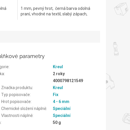
olná
1 mm, pevný hrot, černá barva odolná
praní, vhodné na textil, slabý zápach,
lňkové parametry
gorie
:
Kreul
ka
:
2 roky
4000798121549
. Značka produktu
:
Kreul
. Typ popisovače
:
Fix
. Hrot popisovače
:
4 - 6 mm
. Chemické složení náplně
:
Speciální
 Vlastnosti náplně
:
Speciální
a
:
50 g