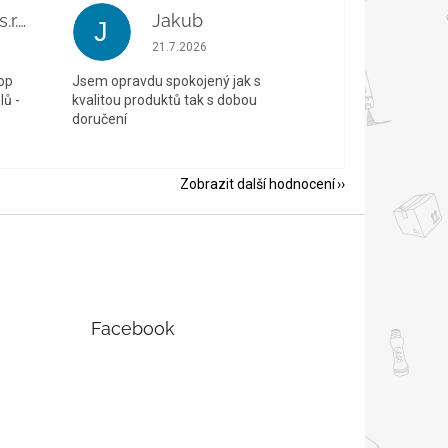
modelgaraz.cz s.r.o.
Jakub
J
 5 z 5 hvězdiček.
Hodnocení obchodu je 5 z 5 hvězdiček.
21.7.2026
op
Jsem opravdu spokojený jak s
ů -
kvalitou produktů tak s dobou
doručení
Zobrazit další hodnocení
Facebook