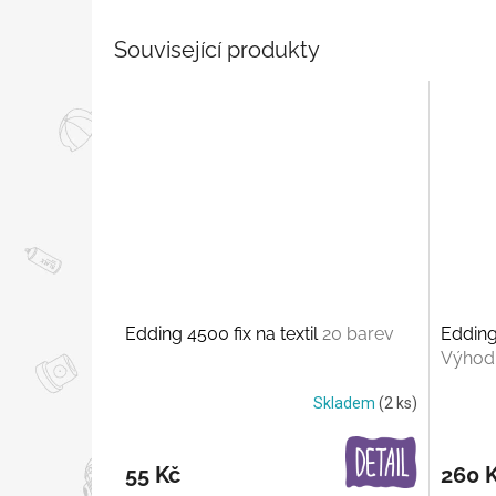
Související produkty
Edding 4500 fix na textil
20 barev
Edding 
Výhodn
Skladem
(2 ks)
55 Kč
260 