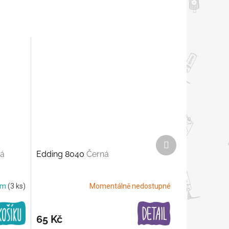
Další
produkt
ná
Edding 8040
Černá
em
(3 ks)
Momentálně nedostupné
65 Kč