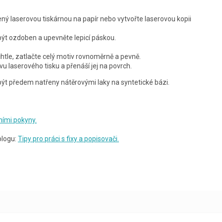
ný laserovou tiskárnou na papír nebo vytvořte laserovou kopii
být ozdoben a upevněte lepicí páskou.
tle, zatlačte celý motiv rovnoměrně a pevně.
 laserového tisku a přenáší jej na povrch.
ýt předem natřeny nátěrovými laky na syntetické bázi.
ími pokyny.
blogu:
Tipy pro práci s fixy a popisovači.