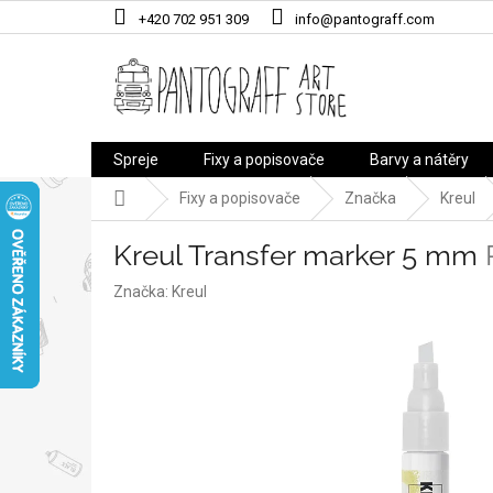
Přejít
+420 702 951 309
info@pantograff.com
na
obsah
Spreje
Fixy a popisovače
Barvy a nátěry
Domů
Fixy a popisovače
Značka
Kreul
Kreul Transfer marker 5 mm
Značka:
Kreul