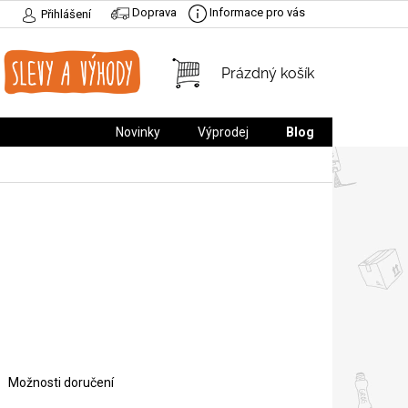
Doprava
Informace pro vás
Přihlášení
NÁKUPNÍ
Prázdný košík
KOŠÍK
Novinky
Výprodej
Blog
Možnosti doručení