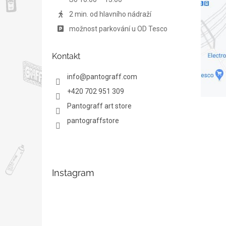
2 min. od hlavního nádraží
možnost parkování u OD Tesco
Kontakt
info
@
pantograff.com
+420 702 951 309
Pantograff art store
pantograffstore
Instagram