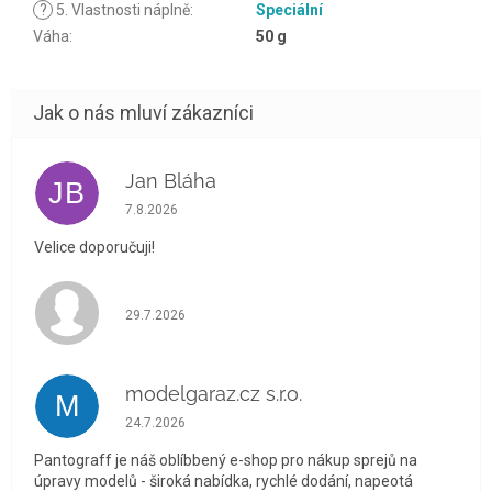
?
5. Vlastnosti náplně
:
Speciální
Váha
:
50 g
Jan Bláha
JB
Hodnocení obchodu je 5 z 5 hvězdiček.
7.8.2026
Velice doporučuji!
Hodnocení obchodu je 5 z 5 hvězdiček.
29.7.2026
modelgaraz.cz s.r.o.
M
Hodnocení obchodu je 5 z 5 hvězdiček.
24.7.2026
Pantograff je náš oblíbbený e-shop pro nákup sprejů na
úpravy modelů - široká nabídka, rychlé dodání, napeotá