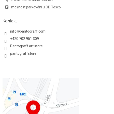
možnost parkování u OD Tesco
Kontakt
info
@
pantograff.com
+420 702 951 309
Pantograff art store
pantograffstore