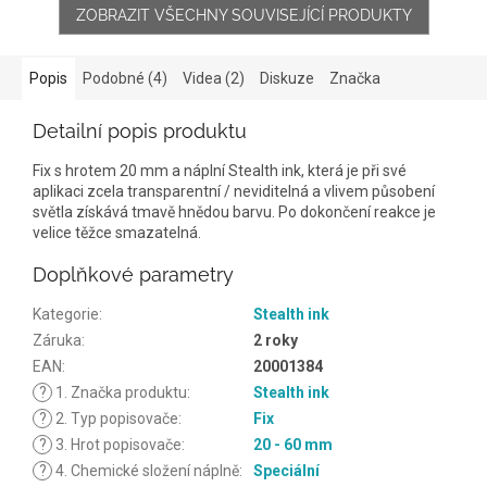
ZOBRAZIT VŠECHNY SOUVISEJÍCÍ PRODUKTY
Popis
Podobné (4)
Videa (2)
Diskuze
Značka
Detailní popis produktu
Fix s hrotem 20 mm a náplní Stealth ink, která je při své
aplikaci zcela transparentní / neviditelná a vlivem působení
světla získává tmavě hnědou barvu. Po dokončení reakce je
velice těžce smazatelná.
Doplňkové parametry
Kategorie
:
Stealth ink
Záruka
:
2 roky
EAN
:
20001384
?
1. Značka produktu
:
Stealth ink
?
2. Typ popisovače
:
Fix
?
3. Hrot popisovače
:
20 - 60 mm
?
4. Chemické složení náplně
:
Speciální