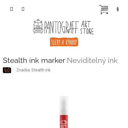
Přejít
NÁKUP
na
obsah
KOŠÍK
Stealth ink marker
Neviditelný ink
Značka:
Stealth ink