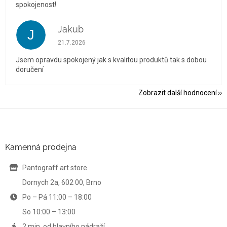
spokojenost!
Jakub
J
Hodnocení obchodu je 5 z 5 hvězdiček.
21.7.2026
Jsem opravdu spokojený jak s kvalitou produktů tak s dobou
doručení
Zobrazit další hodnocení
Z
á
p
a
Kamenná prodejna
t
í
Pantograff art store
Dornych 2a, 602 00, Brno
Po – Pá 11:00 – 18:00
So 10:00 – 13:00
2 min. od hlavního nádraží