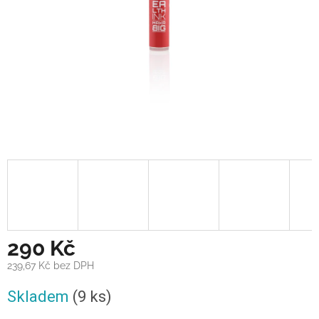
290 Kč
239,67 Kč bez DPH
Měrná
Skladem
(9 ks)
cena: