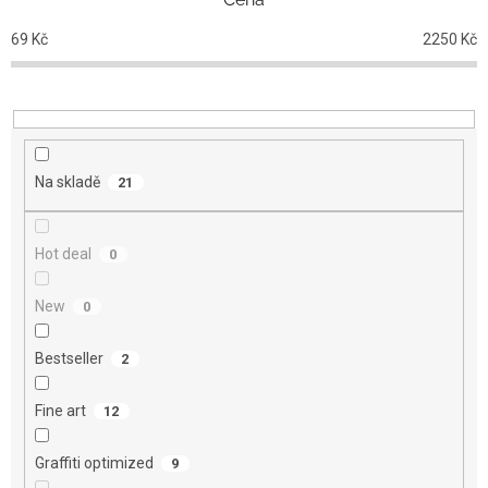
í
p
69
Kč
2250
Kč
r
o
d
u
k
t
Na skladě
21
ů
Hot deal
0
New
0
Bestseller
2
Fine art
12
Graffiti optimized
9