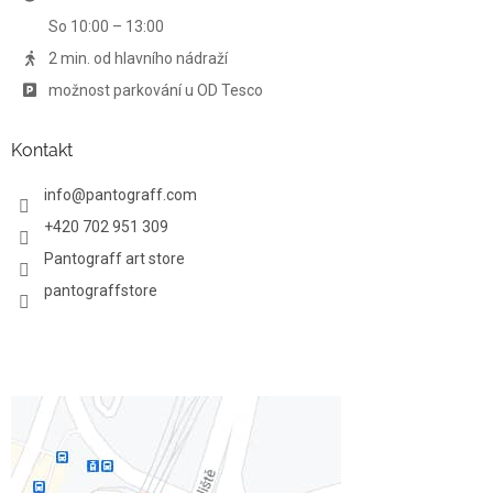
y
So 10:00 – 13:00
v
ý
2 min. od hlavního nádraží
p
možnost parkování u OD Tesco
i
s
u
Kontakt
info
@
pantograff.com
+420 702 951 309
Pantograff art store
pantograffstore