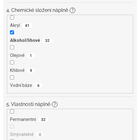
4. Chemické složení náplně
?
Akryl
41
Alkohol/lihové
32
Olejové
1
Křídové
9
Vodní báze
6
5. Vlastnosti náplně
?
Permanentní
32
Smývatelné
0