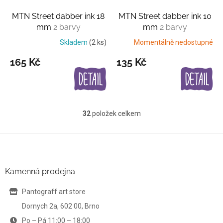
MTN Street dabber ink 18
MTN Street dabber ink 10
mm
2 barvy
mm
2 barvy
Skladem
(2 ks)
Momentálně nedostupné
165 Kč
135 Kč
32
položek celkem
O
v
l
Z
á
á
d
p
a
a
Kamenná prodejna
c
t
í
í
Pantograff art store
p
r
Dornych 2a, 602 00, Brno
v
Po – Pá 11:00 – 18:00
k