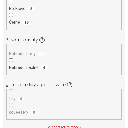
Efektové
2
Černé
15
6. Komponenty
?
Náhradní hroty
0
Náhradní náplně
4
9. Prázdné fixy a popisovače
?
fixy
0
squeezery
0