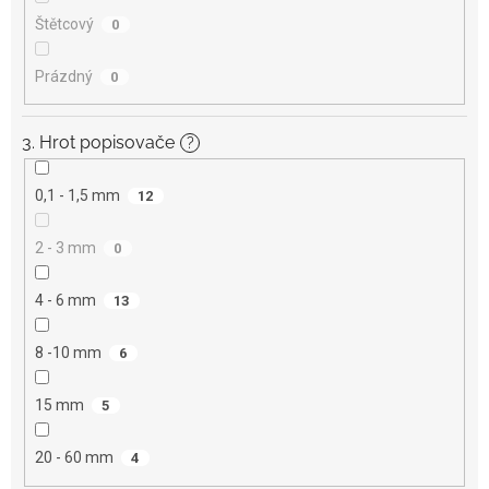
Štětcový
0
Prázdný
0
3. Hrot popisovače
?
0,1 - 1,5 mm
12
2 - 3 mm
0
4 - 6 mm
13
8 -10 mm
6
15 mm
5
20 - 60 mm
4