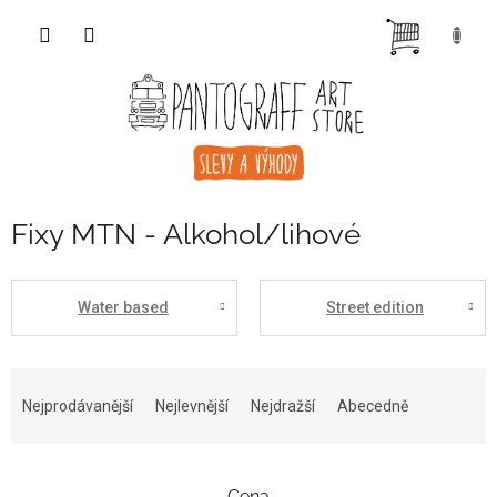
Přejít
NÁKUP
na
obsah
KOŠÍK
Fixy MTN - Alkohol/lihové
Water based
Street edition
Ř
a
Nejprodávanější
Nejlevnější
Nejdražší
Abecedně
z
e
n
Cena