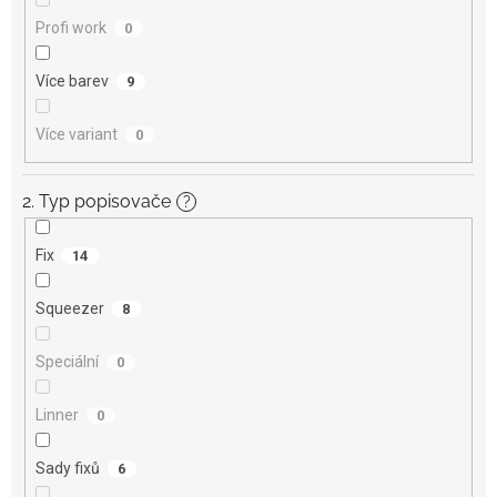
Profi work
0
Více barev
9
Více variant
0
2. Typ popisovače
?
Fix
14
Squeezer
8
Speciální
0
Linner
0
Sady fixů
6