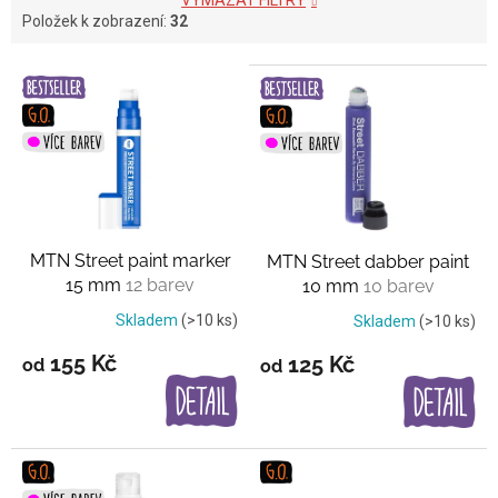
VYMAZAT FILTRY
Položek k zobrazení:
32
V
ý
p
i
s
p
r
o
MTN Street paint marker
MTN Street dabber paint
d
15 mm
12 barev
10 mm
10 barev
u
k
Skladem
(>10 ks)
Skladem
(>10 ks)
t
155 Kč
125 Kč
od
od
ů