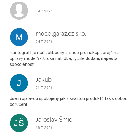
Hodnocení obchodu je 5 z 5 hvězdiček.
29.7.2026
modelgaraz.cz s.r.o.
M
Hodnocení obchodu je 5 z 5 hvězdiček.
24.7.2026
Pantograff je náš oblíbbený e-shop pro nákup sprejů na
úpravy modelů - široká nabídka, rychlé dodání, napeotá
spokojenost!
Jakub
J
Hodnocení obchodu je 5 z 5 hvězdiček.
21.7.2026
Jsem opravdu spokojený jak s kvalitou produktů tak s dobou
doručení
Jaroslav Šmíd
JŠ
Hodnocení obchodu je 5 z 5 hvězdiček.
18.7.2026