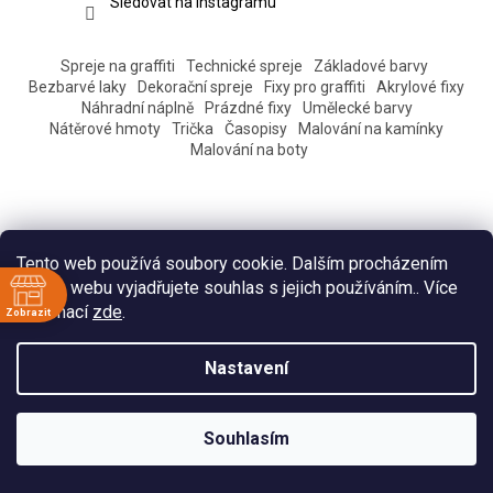
Sledovat na Instagramu
Spreje na graffiti
Technické spreje
Základové barvy
Bezbarvé laky
Dekorační spreje
Fixy pro graffiti
Akrylové fixy
Náhradní náplně
Prázdné fixy
Umělecké barvy
Nátěrové hmoty
Trička
Časopisy
Malování na kamínky
Malování na boty
Tento web používá soubory cookie. Dalším procházením
tohoto webu vyjadřujete souhlas s jejich používáním.. Více
informací
zde
.
Zobrazit
ě
Vytvořil Shoptet
Nastavení
:30
:30
Copyright 2026
Eshop Pantograff art store
. Všechna práva
:30
Souhlasím
vyhrazena.
:30
:30