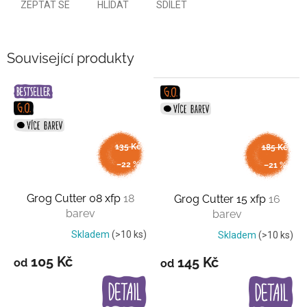
ZEPTAT SE
HLÍDAT
SDÍLET
Související produkty
135 Kč
185 Kč
až
až
–22 %
–21 %
Grog Cutter 08 xfp
18
Grog Cutter 15 xfp
16
barev
barev
Skladem
(>10 ks)
Skladem
(>10 ks)
105 Kč
145 Kč
od
od