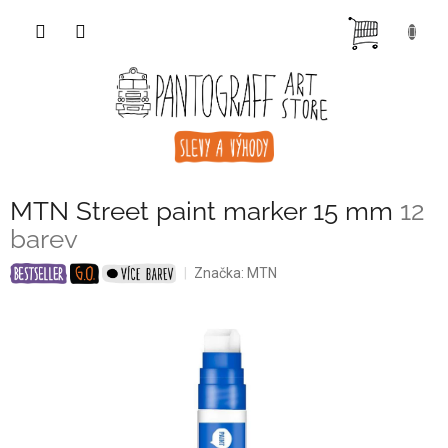
Přejít
NÁKUP
na
obsah
KOŠÍK
MTN Street paint marker 15 mm
12
barev
Značka:
MTN