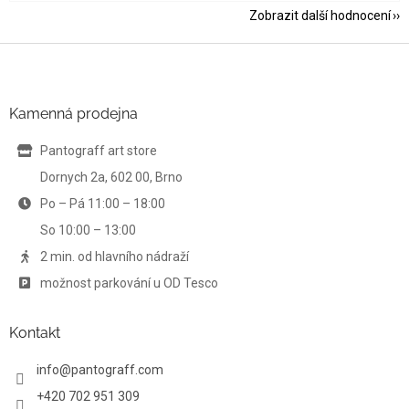
Zobrazit další hodnocení
Z
á
p
a
Kamenná prodejna
t
í
Pantograff art store
Dornych 2a, 602 00, Brno
Po – Pá 11:00 – 18:00
So 10:00 – 13:00
2 min. od hlavního nádraží
možnost parkování u OD Tesco
Kontakt
info
@
pantograff.com
+420 702 951 309