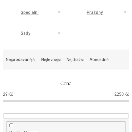
Speciální
Prázdný
Sady
Ř
a
Nejprodávanější
Nejlevnější
Nejdražší
Abecedně
z
e
n
Cena
í
p
29
Kč
2250
Kč
r
o
d
u
k
t