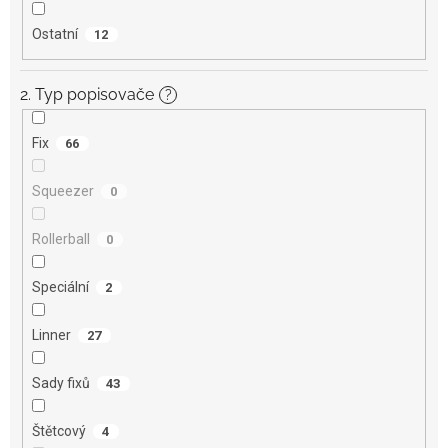
Ostatní
12
2. Typ popisovače
?
Fix
66
Squeezer
0
Rollerball
0
Speciální
2
Linner
27
Sady fixů
43
Štětcový
4