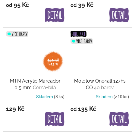
95 Kč
39 Kč
od
od
149 Kč
–13 %
MTN Acrylic Marcador
Molotow One4all 127hs
0,5 mm
Černá+bílá
CO
40 barev
Skladem
(8 ks)
Skladem
(>10 ks)
129 Kč
135 Kč
od