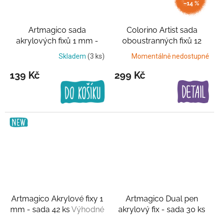
–14 %
Artmagico sada
Colorino Artist sada
akrylových fixů 1 mm -
oboustranných fixů 12
Neon set
5 UV barev
pastel set
Pastelové
Skladem
(3 ks)
Momentálně nedostupné
barvy
139 Kč
299 Kč
Artmagico Akrylové fixy 1
Artmagico Dual pen
mm - sada 42 ks
Výhodné
akrylový fix - sada 30 ks