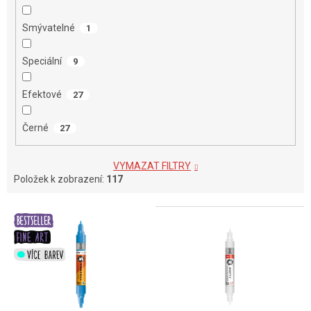
Smývatelné
1
Speciální
9
Efektové
27
Černé
27
VYMAZAT FILTRY
Položek k zobrazení:
117
V
ý
p
i
s
p
r