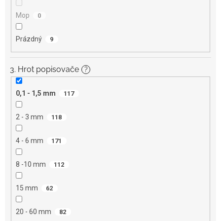
Mop
0
Prázdný
9
3. Hrot popisovače
?
0,1 - 1,5 mm
117
2 - 3 mm
118
4 - 6 mm
171
8 -10 mm
112
15 mm
62
20 - 60 mm
82