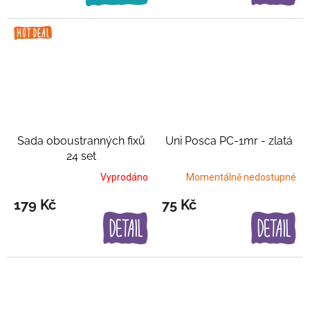
Sada oboustranných fixů
Uni Posca PC-1mr - zlatá
24 set
Vyprodáno
Momentálně nedostupné
179 Kč
75 Kč