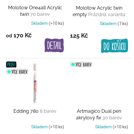
o
Molotow One4all Acrylic
Molotow Acrylic twin
d
twin
70 barev
empty
Prázdná varianta
u
k
Skladem
(>10 ks)
Skladem
(7 ks)
t
170 Kč
125 Kč
od
ů
Edding 780
8 barev
Artmagico Dual pen
akrylový fix
30 barev
Skladem
(>10 ks)
Skladem
(>10 ks)