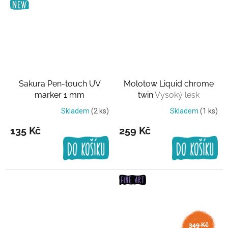
Sakura Pen-touch UV
Molotow Liquid chrome
marker 1 mm
twin
Vysoký lesk
Transparentní UV barva
Skladem
(2 ks)
Skladem
(1 ks)
135 Kč
259 Kč
349 Kč