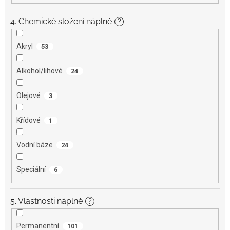
4. Chemické složení náplně
?
Akryl
53
Alkohol/lihové
24
Olejové
3
Křídové
1
Vodní báze
24
Speciální
6
5. Vlastnosti náplně
?
Permanentní
101