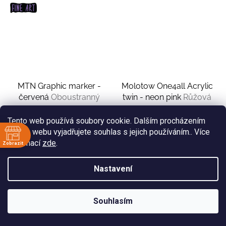
MTN Graphic marker -
Molotow One4all Acrylic
červená
Oboustranný
twin - neon pink
Růžová
Skladem
(4 ks)
Skladem
(3 ks)
Tento web používá soubory cookie. Dalším procházením
79 Kč
179 Kč
tohoto webu vyjadřujete souhlas s jejich používáním.. Více
informací
zde
.
Zobrazit
ě
Nastavení
:30
:30
:30
Souhlasím
:30
:30