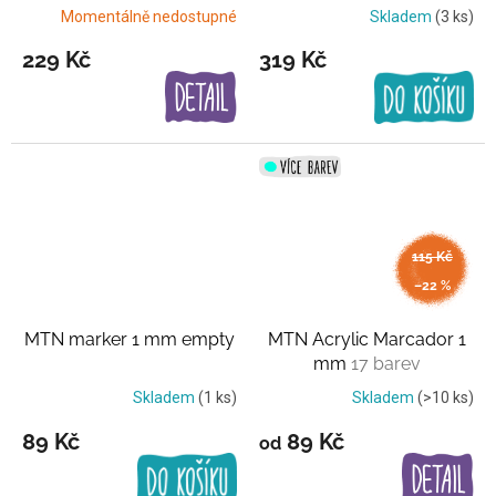
balení
Momentálně nedostupné
Skladem
(3 ks)
229 Kč
319 Kč
115 Kč
až
–22 %
MTN marker 1 mm empty
MTN Acrylic Marcador 1
mm
17 barev
Skladem
(1 ks)
Skladem
(>10 ks)
89 Kč
89 Kč
od