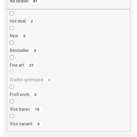
Na skladě
81
ů
Hot deal
2
New
5
Bestseller
3
Fine art
27
Graffiti optimized
0
Profi work
3
Více barev
16
Více variant
6