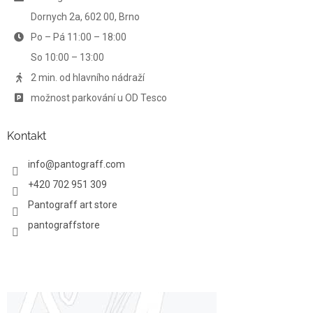
Dornych 2a, 602 00, Brno
Po – Pá 11:00 – 18:00
So 10:00 – 13:00
2 min. od hlavního nádraží
možnost parkování u OD Tesco
Kontakt
info
@
pantograff.com
+420 702 951 309
Pantograff art store
pantograffstore