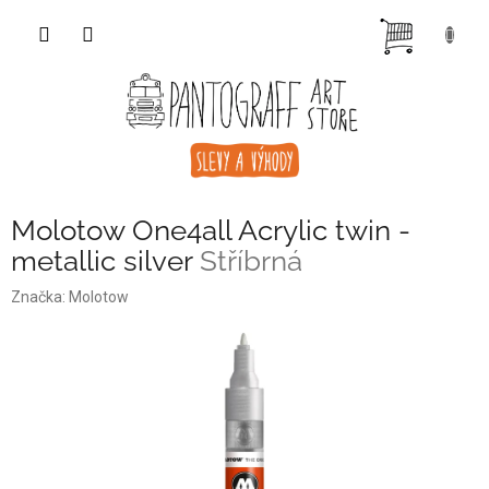
Přejít
NÁKUP
na
obsah
KOŠÍK
Molotow One4all Acrylic twin -
metallic silver
Stříbrná
Značka:
Molotow