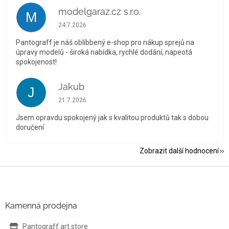
modelgaraz.cz s.r.o.
M
Hodnocení obchodu je 5 z 5 hvězdiček.
24.7.2026
Pantograff je náš oblíbbený e-shop pro nákup sprejů na
úpravy modelů - široká nabídka, rychlé dodání, napeotá
spokojenost!
Jakub
J
Hodnocení obchodu je 5 z 5 hvězdiček.
21.7.2026
Jsem opravdu spokojený jak s kvalitou produktů tak s dobou
doručení
Zobrazit další hodnocení
Z
á
p
a
Kamenná prodejna
t
í
Pantograff art store