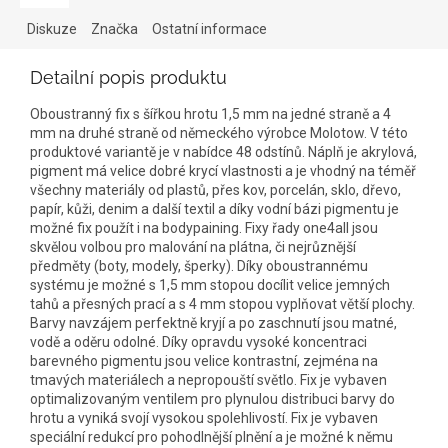
Diskuze
Značka
Ostatní informace
Detailní popis produktu
Oboustranný fix s šířkou hrotu 1,5 mm na jedné straně a 4
mm na druhé straně od německého výrobce Molotow. V této
produktové variantě je v nabídce 48 odstínů. Náplň je akrylová,
pigment má velice dobré krycí vlastnosti a je vhodný na téměř
všechny materiály od plastů, přes kov, porcelán, sklo, dřevo,
papír, kůži, denim a další textil a díky vodní bázi pigmentu je
možné fix použít i na bodypaining. Fixy řady one4all jsou
skvělou volbou pro malování na plátna, či nejrůznější
předměty (boty, modely, šperky). Díky oboustrannému
systému je možné s 1,5 mm stopou docílit velice jemných
tahů a přesných prací a s 4 mm stopou vyplňovat větší plochy.
Barvy navzájem perfektně kryjí a po zaschnutí jsou matné,
vodě a oděru odolné. Díky opravdu vysoké koncentraci
barevného pigmentu jsou velice kontrastní, zejména na
tmavých materiálech a nepropouští světlo. Fix je vybaven
optimalizovaným ventilem pro plynulou distribuci barvy do
hrotu a vyniká svojí vysokou spolehlivostí. Fix je vybaven
speciální redukcí pro pohodlnější plnění a je možné k němu