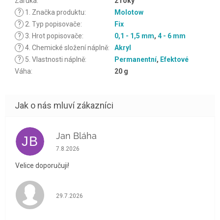
Záruka
:
2 roky
?
1. Značka produktu
:
Molotow
?
2. Typ popisovače
:
Fix
?
3. Hrot popisovače
:
0,1 - 1,5 mm
,
4 - 6 mm
?
4. Chemické složení náplně
:
Akryl
?
5. Vlastnosti náplně
:
Permanentní
,
Efektové
Váha
:
20 g
Jan Bláha
JB
Hodnocení obchodu je 5 z 5 hvězdiček.
7.8.2026
Velice doporučuji!
Hodnocení obchodu je 5 z 5 hvězdiček.
29.7.2026