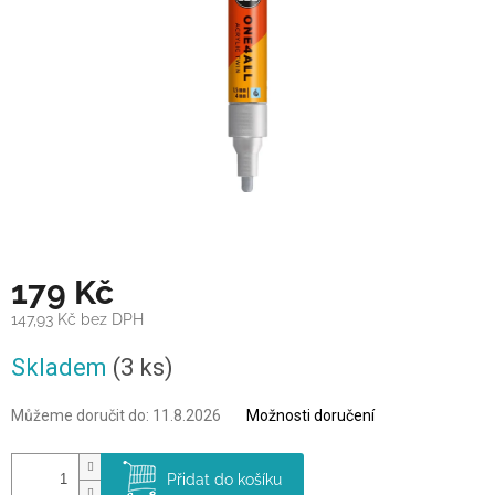
179 Kč
147,93 Kč bez DPH
Měrná
Skladem
(3 ks)
cena:
Můžeme doručit do:
11.8.2026
Možnosti doručení
Přidat do košíku