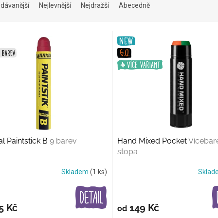
dávanější
Nejlevnější
Nejdražší
Abecedně
l Paintstick B
9 barev
Hand Mixed Pocket
Vícebar
stopa
Skladem
(1 ks)
Skla
5 Kč
149 Kč
od