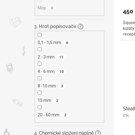
Mop
0
450
Squee
3. Hrot popisovače
?
kulatý
recep
0,1 - 1,5 mm
6
2 - 3 mm
11
4 - 6 mm
10
8 -10 mm
3
15 mm
2
Steal
ink
20 - 60 mm
2
4. Chemické složení náplně
?