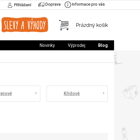
Doprava
Informace pro vás
Přihlášení
NÁKUPNÍ
Prázdný košík
KOŠÍK
Novinky
Výprodej
Blog
lejové
Křídové