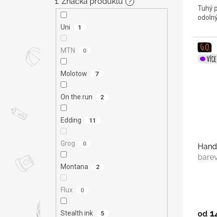
1. Značka produktu
?
Tuhý p
odoln
Uni
1
MTN
0
Molotow
7
On the run
2
Edding
11
Grog
0
Hand
bare
Montana
2
Flux
0
1
Stealth ink
od
5