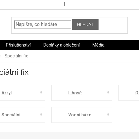
HLEDAT
Příslušenství
Doplňky a oblečení
Média
Speciální fix
iální fix
Akryl
Lihové
O
Speciální
Vodní báze