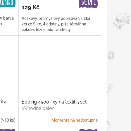
129 Kč
UV barva,
Voskový, průmyslový popisovač, úzká
em
verze Slim, 4 odstíny, píše téměř na
cokoliv, těžce odstranitelný
il 4
Edding 4500 fixy na textil 5 set
Výhodné balení
m
(>10 ks)
Momentálně nedostupné