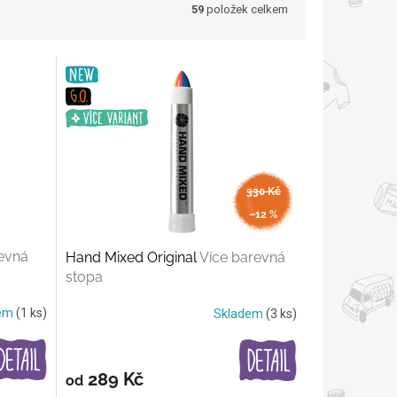
59
položek celkem
330 Kč
až
–12 %
evná
Hand Mixed Original
Více barevná
stopa
dem
(1 ks)
Skladem
(3 ks)
289 Kč
od