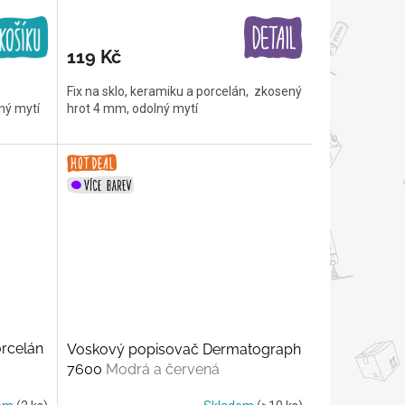
119 Kč
Fix na sklo, keramiku a porcelán, zkosený
lný mytí
hrot 4 mm, odolný mytí
orcelán
Voskový popisovač Dermatograph
7600
Modrá a červená