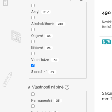
490
Akryl
217
Nevidi
Alkohol/lihové
248
česká 
Olejové
45
Křídové
25
Vodní báze
73
Speciální
59
5. Vlastnosti náplně
?
Saku
mm
Permanentní
35