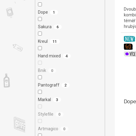
Dvouba
Dope
1
kombin
téměř 
hrubý
Sakura
6
Kreul
11
Hand mixed
4
Bnik
0
Pantograff
2
Markal
3
Dope
Stylefile
0
Artmagico
0