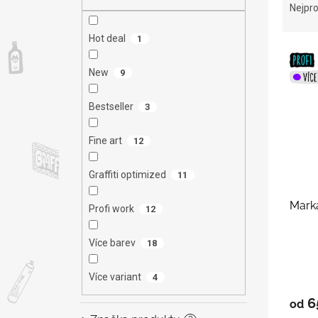
n
a
Nejpro
e
z
l
e
Hot deal
1
V
n
ý
í
New
9
p
p
i
r
Bestseller
3
s
o
p
d
Fine art
12
r
u
o
k
Graffiti optimized
d
11
t
u
ů
Marka
k
Profi work
12
t
ů
Více barev
18
Více variant
4
6
od