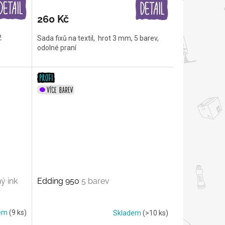
260 Kč
2
Sada fixů na textil, hrot 3 mm, 5 barev,
odolné praní
ý ink
Edding 950
5 barev
dem
(9 ks)
Skladem
(>10 ks)