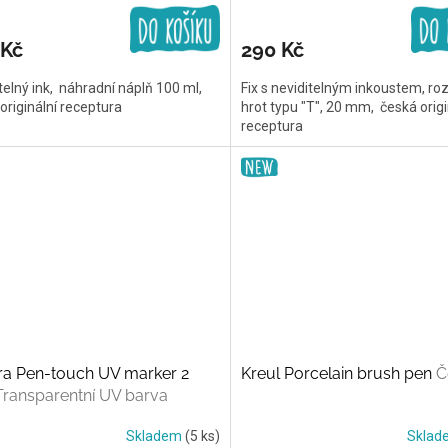
 Kč
290 Kč
telný ink, náhradní náplň 100 ml,
Fix s neviditelným inkoustem, ro
originální receptura
hrot typu "T", 20 mm, česká origi
receptura
ra Pen-touch UV marker 2
Kreul Porcelain brush pen
Č
Transparentní UV barva
Skladem
(5 ks)
Skla