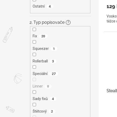
129
Ostatní
4
Voskov
těžce 
2. Typ popisovače
?
Fix
20
Squeezer
1
Rollerball
3
Speciální
27
Linner
0
Steal
Sady fixů
4
Štětcový
2