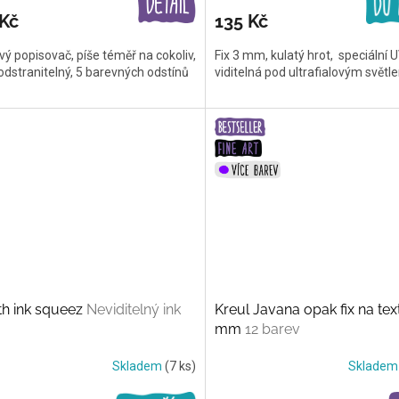
 Kč
135 Kč
ý popisovač, píše téměř na cokoliv,
Fix 3 mm, kulatý hrot, speciální 
odstranitelný, 5 barevných odstínů
viditelná pod ultrafialovým světl
th ink squeez
Neviditelný ink
Kreul Javana opak fix na text
mm
12 barev
Skladem
(7 ks)
Sklade