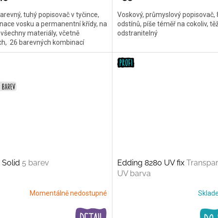
revný, tuhý popisovač v tyčince,
Voskový, průmyslový popisovač, 
ace vosku a permanentní křídy, na
odstínů, píše téměř na cokoliv, tě
všechny materiály, včetně
odstranitelný
ch, 26 barevných kombinací
 Solid
5 barev
Edding 8280 UV fix
Transpar
UV barva
Momentálně nedostupné
Skla