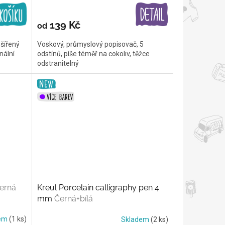
139 Kč
od
zšířený
Voskový, průmyslový popisovač, 5
nální
odstínů, píše téměř na cokoliv, těžce
odstranitelný
erná
Kreul Porcelain calligraphy pen 4
mm
Černá+bílá
dem
(1 ks)
Skladem
(2 ks)