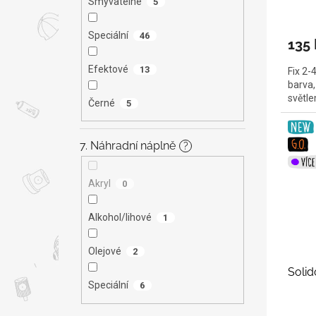
Smývatelné
5
Speciální
46
135 
Efektové
13
Fix 2-
barva,
světl
Černé
5
7. Náhradní náplně
?
Akryl
0
Alkohol/lihové
1
Olejové
2
Soli
Speciální
6