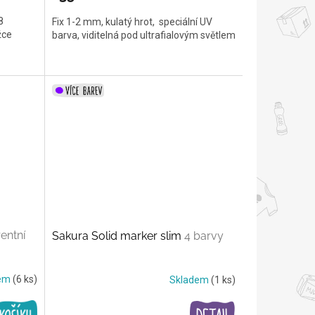
8
Fix 1-2 mm, kulatý hrot, speciální UV
žce
barva, viditelná pod ultrafialovým světlem
entní
Sakura Solid marker slim
4 barvy
dem
(6 ks)
Skladem
(1 ks)