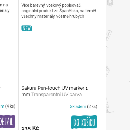
ém na
Více barevný, voskový popisovač,
eriály
originální produkt ze Španělska, na téměř
všechny materiály, včetně hrubých
v
Sakura Pen-touch UV marker 1
mm
Transparentní UV barva
dem
(4 ks)
Skladem
(2 ks)
135 Kč