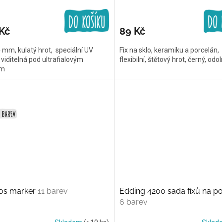
Kč
89 Kč
4 mm, kulatý hrot, speciální UV
Fix na sklo, keramiku a porcelán,
 viditelná pod ultrafialovým
flexibilní, štětový hrot, černý, odo
em
dos marker
11 barev
Edding 4200 sada fixů na p
6 barev