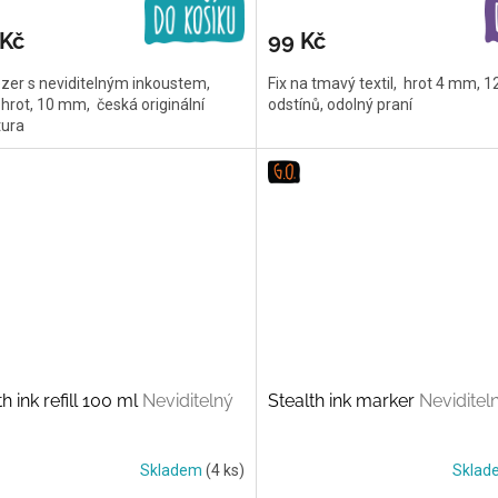
 Kč
99 Kč
zer s neviditelným inkoustem,
Fix na tmavý textil, hrot 4 mm, 1
 hrot, 10 mm, česká originální
odstínů, odolný praní
tura
th ink refill 100 ml
Neviditelný
Stealth ink marker
Neviditeln
Skladem
(4 ks)
Skla