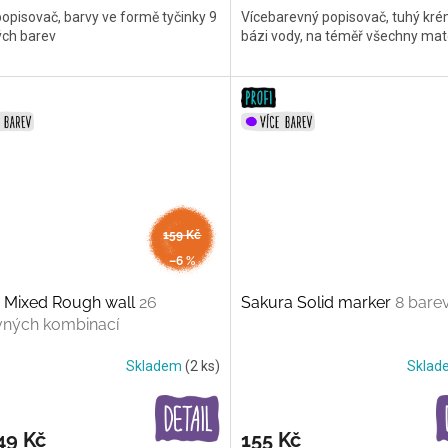
opisovač, barvy ve formě tyčinky 9
Vícebarevný popisovač, tuhý kr
ých barev
bázi vody, na téměř všechny mat
od
159 Kč
až
–6 %
 Mixed Rough wall
26
Sakura Solid marker
8 bare
vných kombinací
Skladem
(2 ks)
Skla
49 Kč
155 Kč