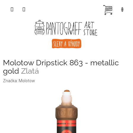
Přejít
NÁKUP
na
obsah
KOŠÍK
Molotow Dripstick 863 - metallic
gold
Zlatá
Značka:
Molotow