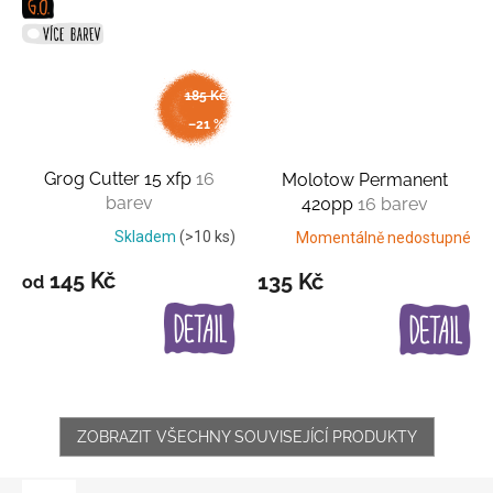
185 Kč
až
–21 %
Grog Cutter 15 xfp
16
Molotow Permanent
barev
420pp
16 barev
Skladem
(>10 ks)
Momentálně nedostupné
145 Kč
135 Kč
od
ZOBRAZIT VŠECHNY SOUVISEJÍCÍ PRODUKTY