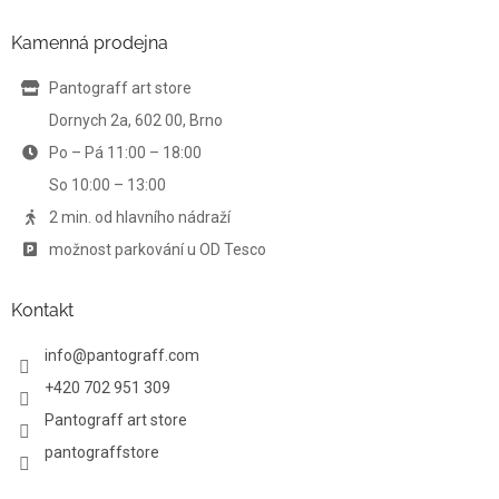
p
a
Kamenná prodejna
t
í
Pantograff art store
Dornych 2a, 602 00, Brno
Po – Pá 11:00 – 18:00
So 10:00 – 13:00
2 min. od hlavního nádraží
možnost parkování u OD Tesco
Kontakt
info
@
pantograff.com
+420 702 951 309
Pantograff art store
pantograffstore