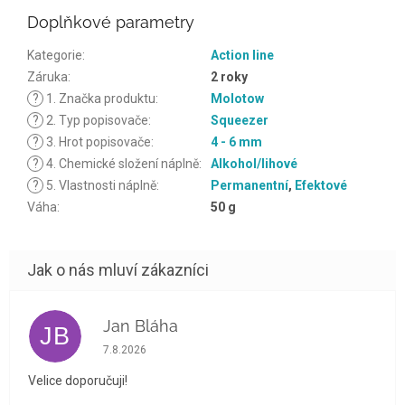
Doplňkové parametry
Kategorie
:
Action line
Záruka
:
2 roky
?
1. Značka produktu
:
Molotow
?
2. Typ popisovače
:
Squeezer
?
3. Hrot popisovače
:
4 - 6 mm
?
4. Chemické složení náplně
:
Alkohol/lihové
?
5. Vlastnosti náplně
:
Permanentní
,
Efektové
Váha
:
50 g
Jan Bláha
JB
Hodnocení obchodu je 5 z 5 hvězdiček.
7.8.2026
Velice doporučuji!