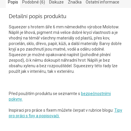
Popis
Podobné (6)
Diskuze
Značka
Ostatní informace
Detailní popis produktu
Squeezer s hrotem šíře 6 mm německého výrobce Molotow.
Náplň je lihová, pigment má velice dobré krycí vlastnosti a je
vhodný na téměř všechny materiály od plastů, přes kov,
porcelán, sklo, dřevo, papír, kůži, a další materiály. Barvy dobře
kryjí a po zaschnutí jsou matné, vodě a oděru odolné.
Squeezer je možné opakovaně naplnit (pohodlné plnění
zespod), či k němu dokoupit náhradní hrot. Náplň je bez
obsahu xylenu a bez rozpouštědel. Squeezery této řady lze
použít jak v interiéru, tak v exteriéru.
Před použitím produktu se seznamte s
bezpečnostními
pokyny.
Inspiraci pro práce s fixem můžete čerpat v rubrice blogu:
Tipy
pro práci s fixy a popisovači.