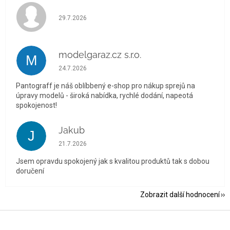
Hodnocení obchodu je 5 z 5 hvězdiček.
29.7.2026
modelgaraz.cz s.r.o.
M
Hodnocení obchodu je 5 z 5 hvězdiček.
24.7.2026
Pantograff je náš oblíbbený e-shop pro nákup sprejů na
úpravy modelů - široká nabídka, rychlé dodání, napeotá
spokojenost!
Jakub
J
Hodnocení obchodu je 5 z 5 hvězdiček.
21.7.2026
Jsem opravdu spokojený jak s kvalitou produktů tak s dobou
doručení
Zobrazit další hodnocení
Z
á