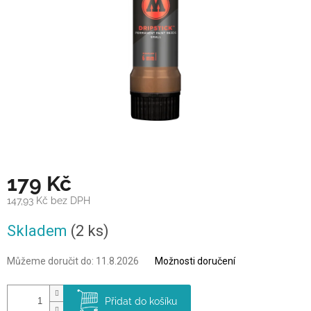
179 Kč
147,93 Kč bez DPH
Měrná
Skladem
(2 ks)
cena:
Můžeme doručit do:
11.8.2026
Možnosti doručení
Přidat do košíku