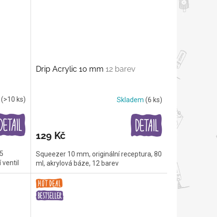
Drip Acrylic 10 mm
12 barev
m
(>10 ks)
Skladem
(6 ks)
129 Kč
15
Squeezer 10 mm, originální receptura, 80
 ventil
ml, akrylová báze, 12 barev