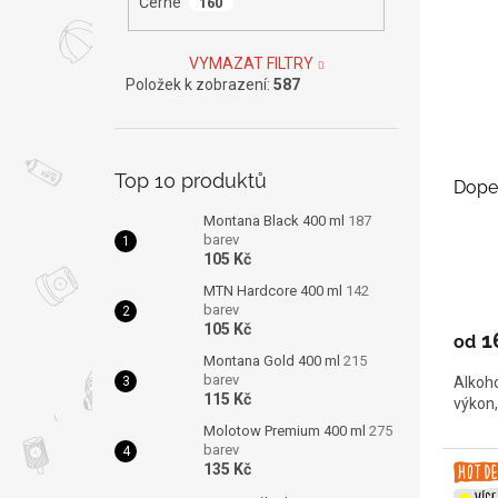
Černé
160
VYMAZAT FILTRY
Položek k zobrazení:
587
Top 10 produktů
Dope 
Montana Black 400 ml
187
barev
105 Kč
MTN Hardcore 400 ml
142
barev
105 Kč
1
od
Montana Gold 400 ml
215
barev
Alkoho
115 Kč
výkon,
Molotow Premium 400 ml
275
barev
135 Kč