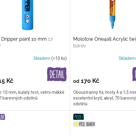
 Dripper paint 10 mm
17
Molotow One4all Acrylic tw
v
barev
Skladem
(>10 ks)
Sklade
15 Kč
170 Kč
od
r 10 mm, kulatý hrot, velmi měkké
Oboustranný fix, hroty 4 a 1,5 m
17 barevných odstínů
excelentní krytí, akryl, 70 barevn
odstínů