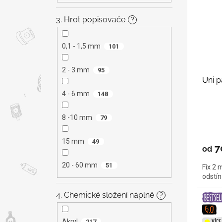
3. Hrot popisovače
?
0,1 - 1,5 mm
101
2 - 3 mm
95
Uni p
4 - 6 mm
148
8 -10 mm
79
15 mm
49
7
od
20 - 60 mm
51
Fix 2 
odstín
4. Chemické složení náplně
?
Akryl
217