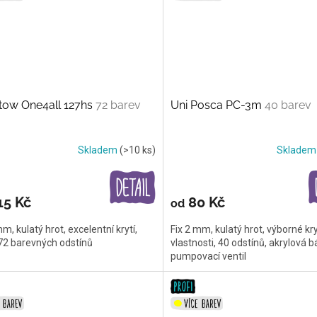
tow One4all 127hs
72 barev
Uni Posca PC-3m
40 barev
Skladem
(>10 ks)
Sklade
15 Kč
80 Kč
od
mm, kulatý hrot, excelentní krytí,
Fix 2 mm, kulatý hrot, výborné kry
 72 barevných odstínů
vlastnosti, 40 odstínů, akrylová b
pumpovací ventil