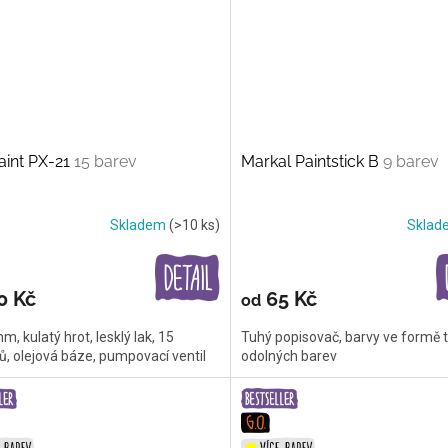
aint PX-21
15 barev
Markal Paintstick B
9 barev
Skladem
(>10 ks)
Skla
0 Kč
65 Kč
od
mm, kulatý hrot, lesklý lak, 15
Tuhý popisovač, barvy ve formě t
ů, olejová báze, pumpovací ventil
odolných barev