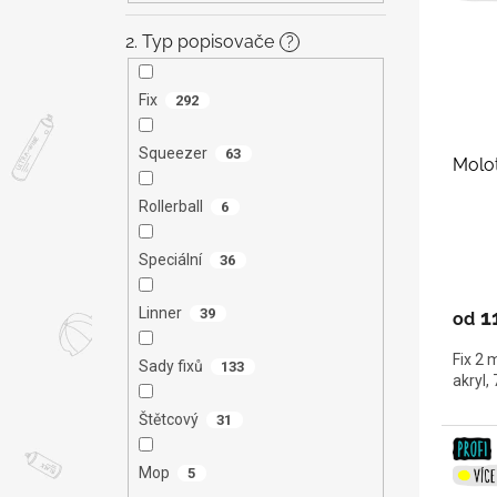
2. Typ popisovače
?
Fix
292
Squeezer
63
Molo
Rollerball
6
Speciální
36
1
Linner
39
od
Fix 2 
Sady fixů
133
akryl,
Štětcový
31
Mop
5