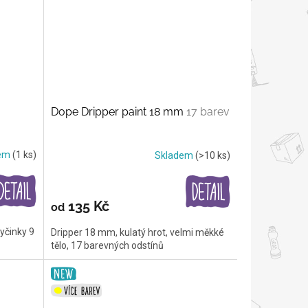
Dope Dripper paint 18 mm
17 barev
dem
(1 ks)
Skladem
(>10 ks)
135 Kč
od
yčinky 9
Dripper 18 mm, kulatý hrot, velmi měkké
tělo, 17 barevných odstínů