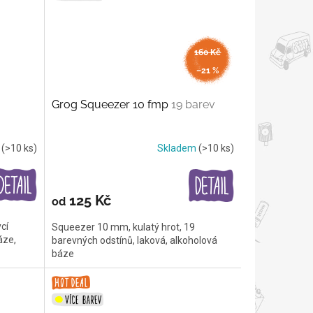
160 Kč
až
–21 %
Grog Squeezer 10 fmp
19 barev
m
(>10 ks)
Skladem
(>10 ks)
125 Kč
od
cí
Squeezer 10 mm, kulatý hrot, 19
áze,
barevných odstínů, laková, alkoholová
báze