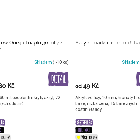
tow One4all náplň 30 ml
72
Acrylic marker 10 mm
16 ba
v
Skladem
(>10 ks)
Sklade
80 Kč
49 Kč
od
30 ml, excelentní krytí, akryl, 72
Akrylové fixy, 10 mm, hranatý hro
ných odstínů
báze, nízká cena, 16 barevných
odstínů+sady