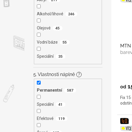
Alkohol/lihové
246
Olejové
45
Vodní báze
55
MTN 
bare
Speciální
35
5. Vlastnosti náplně
?
1
od
Permanentní
587
Fix 15
odstí
Speciální
41
Efektové
119