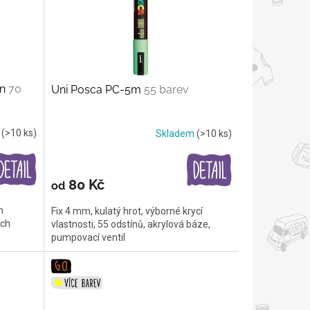
in
70
Uni Posca PC-5m
55 barev
m
(>10 ks)
Skladem
(>10 ks)
80 Kč
od
m
Fix 4 mm, kulatý hrot, výborné krycí
ých
vlastnosti, 55 odstínů, akrylová báze,
pumpovací ventil