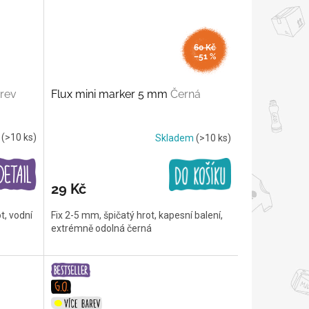
60 Kč
–51 %
rev
Flux mini marker 5 mm
Černá
m
(>10 ks)
Skladem
(>10 ks)
29 Kč
t, vodní
Fix 2-5 mm, špičatý hrot, kapesní balení,
extrémně odolná černá