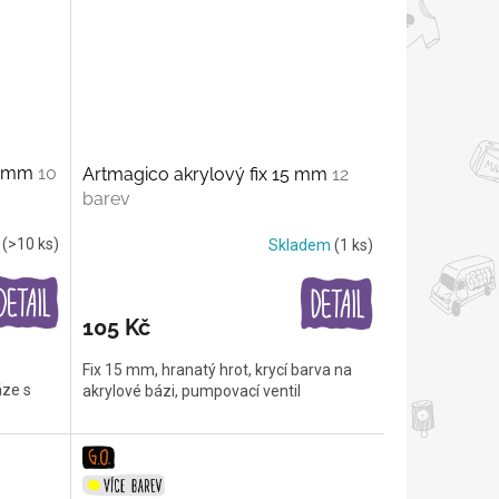
10 mm
10
Artmagico akrylový fix 15 mm
12
barev
m
(>10 ks)
Skladem
(1 ks)
105 Kč
Fix 15 mm, hranatý hrot, krycí barva na
áze s
akrylové bázi, pumpovací ventil