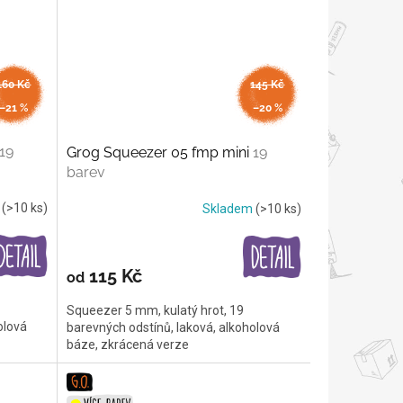
160 Kč
145 Kč
až
až
–21 %
–20 %
19
Grog Squeezer 05 fmp mini
19
barev
m
(>10 ks)
Skladem
(>10 ks)
115 Kč
od
Squeezer 5 mm, kulatý hrot, 19
olová
barevných odstínů, laková, alkoholová
báze, zkrácená verze