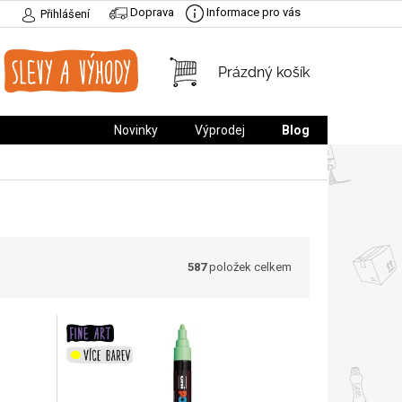
Doprava
Informace pro vás
Přihlášení
NÁKUPNÍ
Prázdný košík
KOŠÍK
Novinky
Výprodej
Blog
587
položek celkem