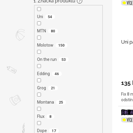
1. Značka produktu
?
Uni
54
MTN
80
Uni p
Molotow
150
On the run
53
Edding
46
135 
Grog
21
Fix 8 
odstín
Montana
25
Flux
8
Dope
17