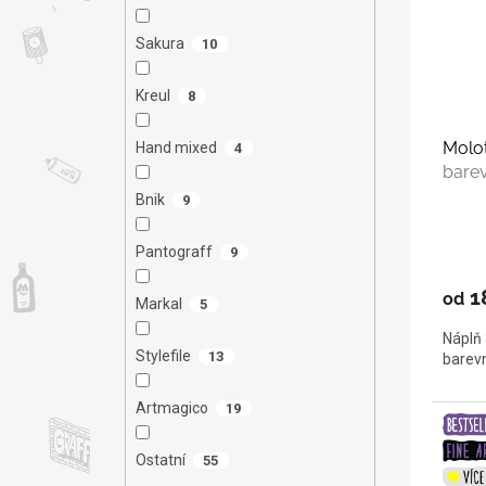
Sakura
10
Kreul
8
Molo
Hand mixed
4
bare
Bnik
9
Pantograff
9
1
od
Markal
5
Náplň 
Stylefile
13
barev
Artmagico
19
Ostatní
55