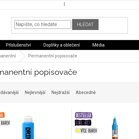
HLEDAT
Příslušenství
Doplňky a oblečení
Média
anentní
Permanentní popisovače
manentní popisovače
dávanější
Nejlevnější
Nejdražší
Abecedně