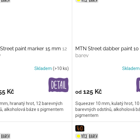
Street paint marker 15 mm
12
MTN Street dabber paint 
v
barev
Skladem
(>10 ks)
Sklade
55 Kč
125 Kč
od
 mm, hranatý hrot, 12 barevných
Squeezer 10 mm, kulatý hrot, 10
nů, alkoholová báze s pigmentem
barevných odstínů, alkoholová b
pigmentem