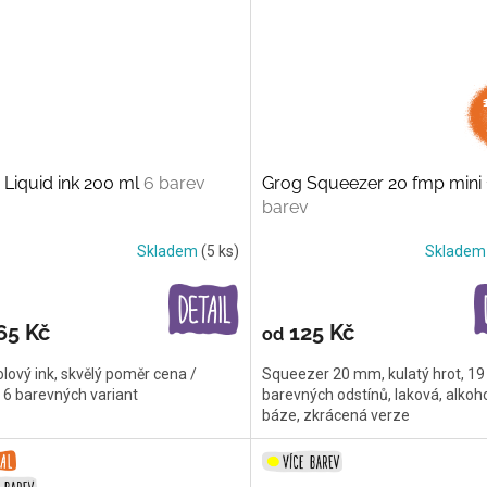
Liquid ink 200 ml
6 barev
Grog Squeezer 20 fmp mini
barev
Skladem
(5 ks)
Sklade
65 Kč
125 Kč
od
lový ink, skvělý poměr cena /
Squeezer 20 mm, kulatý hrot, 19
 6 barevných variant
barevných odstínů, laková, alkoh
báze, zkrácená verze