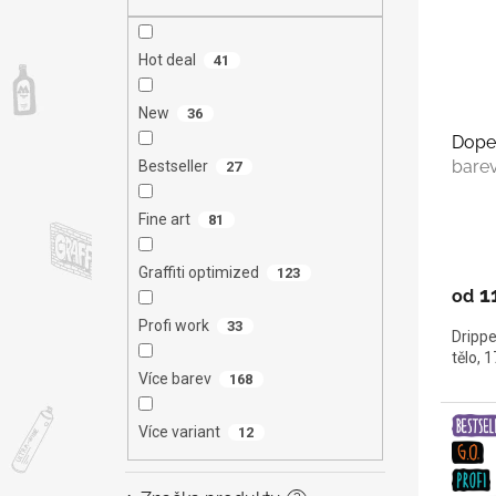
s
o
n
p
d
e
r
u
l
Hot deal
41
o
k
d
t
New
36
u
ů
Dope
k
bare
Bestseller
27
t
ů
Fine art
81
Graffiti optimized
123
1
od
Profi work
33
Drippe
tělo, 
Více barev
168
Více variant
12