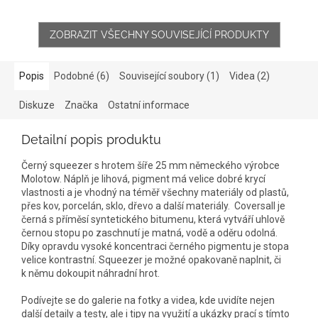
ZOBRAZIT VŠECHNY SOUVISEJÍCÍ PRODUKTY
Popis
Podobné (6)
Související soubory (1)
Videa (2)
Diskuze
Značka
Ostatní informace
Detailní popis produktu
Černý squeezer s hrotem šíře 25 mm německého výrobce
Molotow. Náplň je lihová, pigment má velice dobré krycí
vlastnosti a je vhodný na téměř všechny materiály od plastů,
přes kov, porcelán, sklo, dřevo a další materiály. Coversall je
černá s příměsí syntetického bitumenu, která vytváří uhlově
černou stopu po zaschnutí je matná, vodě a oděru odolná.
Díky opravdu vysoké koncentraci černého pigmentu je stopa
velice kontrastní. Squeezer je možné opakovaně naplnit, či
k němu dokoupit náhradní hrot.
Podívejte se do galerie na fotky a videa, kde uvidíte nejen
další detaily a testy, ale i tipy na využití a ukázky prací s tímto