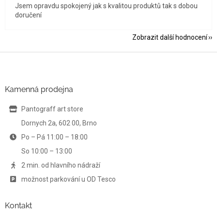
Jsem opravdu spokojený jak s kvalitou produktů tak s dobou
doručení
Zobrazit další hodnocení
Z
á
p
a
Kamenná prodejna
t
í
Pantograff art store
Dornych 2a, 602 00, Brno
Po – Pá 11:00 – 18:00
So 10:00 – 13:00
2 min. od hlavního nádraží
možnost parkování u OD Tesco
Kontakt