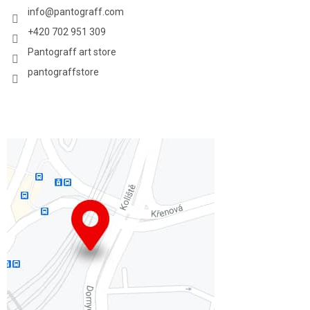
info
@
pantograff.com
+420 702 951 309
Pantograff art store
pantograffstore