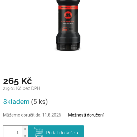
265 Kč
219,01 Kč bez DPH
Měrná
Skladem
(5 ks)
cena:
Můžeme doručit do:
11.8.2026
Možnosti doručení
Přidat do košíku