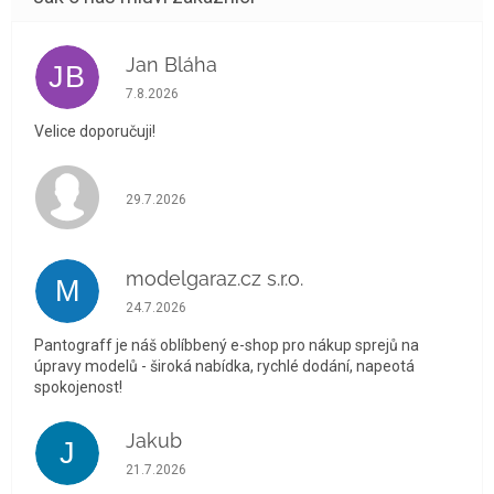
Jan Bláha
JB
Hodnocení obchodu je 5 z 5 hvězdiček.
7.8.2026
Velice doporučuji!
Hodnocení obchodu je 5 z 5 hvězdiček.
29.7.2026
modelgaraz.cz s.r.o.
M
Hodnocení obchodu je 5 z 5 hvězdiček.
24.7.2026
Pantograff je náš oblíbbený e-shop pro nákup sprejů na
úpravy modelů - široká nabídka, rychlé dodání, napeotá
spokojenost!
Jakub
J
Hodnocení obchodu je 5 z 5 hvězdiček.
21.7.2026