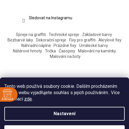
Sledovat na Instagramu
Spreje na graffiti
Technické spreje
Základové barvy
Bezbarvé laky
Dekorační spreje
Fixy pro graffiti
Akrylové fixy
Náhradní náplně
Prázdné fixy
Umělecké barvy
Nátěrové hmoty
Trička
Časopisy
Malování na kamínky
Malování na boty
Tento web používá soubory cookie. Dalším procházením
tohoto webu vyjadřujete souhlas s jejich používáním.. Více
informací
zde
.
Zobrazit
ě
Vytvořil Shoptet
Nastavení
:30
:30
Copyright 2026
Eshop Pantograff art store
. Všechna práva