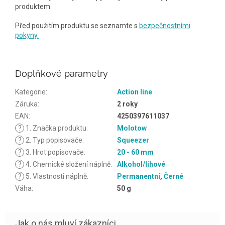
produktem.
Před použitím produktu se seznamte s
bezpečnostními
pokyny.
Doplňkové parametry
Kategorie
:
Action line
Záruka
:
2 roky
EAN
:
4250397611037
?
1. Značka produktu
:
Molotow
?
2. Typ popisovače
:
Squeezer
?
3. Hrot popisovače
:
20 - 60 mm
?
4. Chemické složení náplně
:
Alkohol/lihové
?
5. Vlastnosti náplně
:
Permanentní
,
Černé
Váha
:
50 g