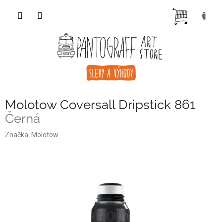
Přejít
NÁKUP
na
obsah
KOŠÍK
Molotow Coversall Dripstick 861
Černá
Značka:
Molotow