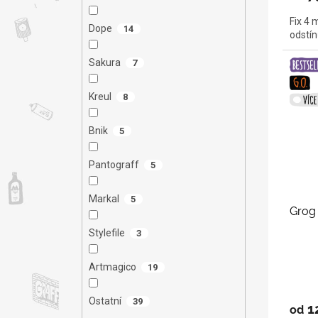
Fix 4 
Dope
14
odstín
Sakura
7
Kreul
8
Bnik
5
Pantograff
5
Markal
5
Grog
Stylefile
3
Artmagico
19
Ostatní
39
1
od