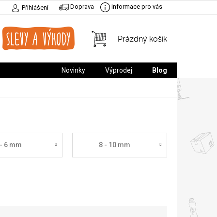
Doprava
Informace pro vás
Přihlášení
NÁKUPNÍ
Prázdný košík
KOŠÍK
Novinky
Výprodej
Blog
 - 6 mm
8 - 10 mm