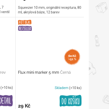
, 7
Squeezer 10 mm, originální receptura, 80
 ventil
ml, akrylová báze, 12 barev
60 Kč
–51 %
rev
Flux mini marker 5 mm
Černá
m
(>10 ks)
Skladem
(>10 ks)
29 Kč