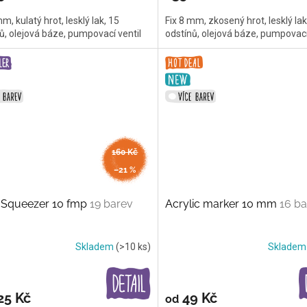
mm, kulatý hrot, lesklý lak, 15
Fix 8 mm, zkosený hrot, lesklý lak
ů, olejová báze, pumpovací ventil
odstínů, olejová báze, pumpovací
160 Kč
až
–21 %
 Squeezer 10 fmp
19 barev
Acrylic marker 10 mm
16 ba
Skladem
(>10 ks)
Sklade
25 Kč
49 Kč
od