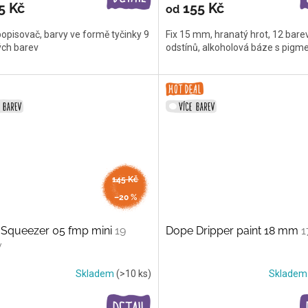
5 Kč
155 Kč
od
opisovač, barvy ve formě tyčinky 9
Fix 15 mm, hranatý hrot, 12 bar
ých barev
odstínů, alkoholová báze s pig
145 Kč
až
–20 %
 Squeezer 05 fmp mini
19
Dope Dripper paint 18 mm
1
v
Skladem
(>10 ks)
Sklade