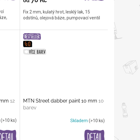
od
cí
Fix 2 mm, kulatý hrot, lesklý lak, 15
áze,
odstínů, olejová báze, pumpovací ventil
5 mm
12
MTN Street dabber paint 10 mm
10
barev
m
(>10 ks)
Skladem
(>10 ks)