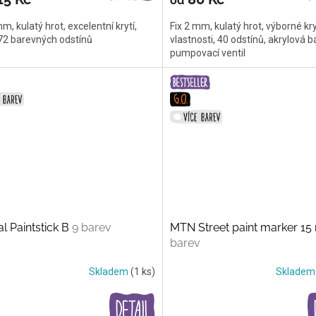
od
mm, kulatý hrot, excelentní krytí,
Fix 2 mm, kulatý hrot, výborné kry
 72 barevných odstínů
vlastnosti, 40 odstínů, akrylová b
pumpovací ventil
l Paintstick B
9 barev
MTN Street paint marker 1
barev
Skladem
(1 ks)
Sklade