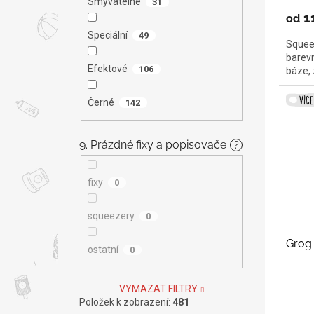
Smývatelné
31
1
od
Speciální
49
Squeez
barevn
Efektové
106
báze,
Černé
142
9. Prázdné fixy a popisovače
?
fixy
0
squeezery
0
Grog 
ostatní
0
VYMAZAT FILTRY
Položek k zobrazení:
481