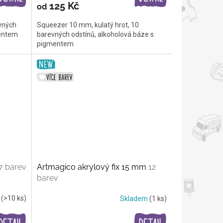
125 Kč
od
evných
Squeezer 10 mm, kulatý hrot, 10
mentem
barevných odstínů, alkoholová báze s
pigmentem
7 barev
Artmagico akrylový fix 15 mm
12
barev
m
(>10 ks)
Skladem
(1 ks)