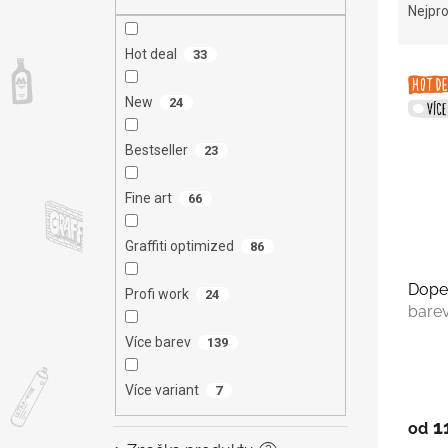
n
a
Nejpro
e
z
l
e
Hot deal
33
V
n
ý
í
New
24
p
p
i
r
Bestseller
23
s
o
p
d
Fine art
66
r
u
o
k
Graffiti optimized
d
86
t
u
ů
Dope
k
Profi work
24
bare
t
ů
Více barev
139
Více variant
7
1
od