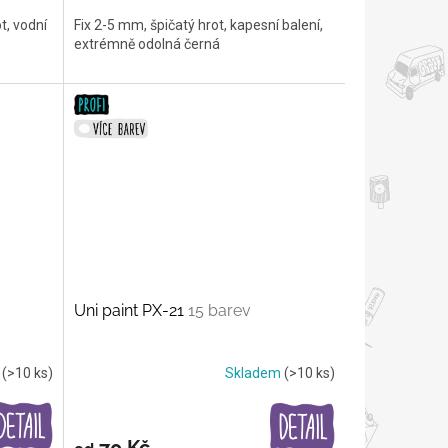
t, vodní
Fix 2-5 mm, špičatý hrot, kapesní balení,
extrémně odolná černá
Uni paint PX-21
15 barev
m
(>10 ks)
Skladem
(>10 ks)
70 Kč