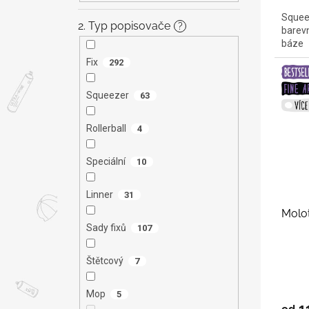
Squeez
2. Typ popisovače
?
barevn
báze
Fix
292
Squeezer
63
Rollerball
4
Speciální
10
Linner
31
Molo
Sady fixů
107
Štětcový
7
Mop
5
1