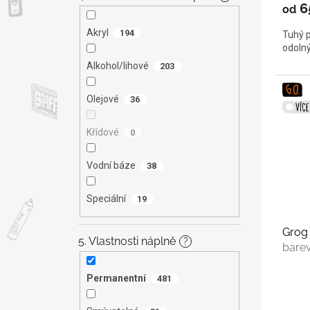
6
od
Akryl
194
Tuhý p
odoln
Alkohol/lihové
203
Olejové
36
Křídové
0
Vodní báze
38
Speciální
19
Grog
5. Vlastnosti náplně
?
bare
Permanentní
481