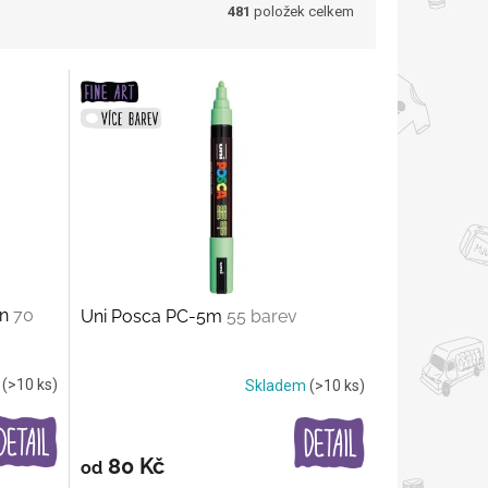
481
položek celkem
in
70
Uni Posca PC-5m
55 barev
m
(>10 ks)
Skladem
(>10 ks)
80 Kč
od