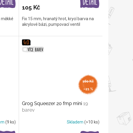
105 Kč
i měkké
Fix 15 mm, hranatý hrot, krycí barva na
akrylové bázi, pumpovací ventil
160 Kč
až
–21 %
Grog Squeezer 20 fmp mini
19
barev
dem
(9 ks)
Skladem
(>10 ks)