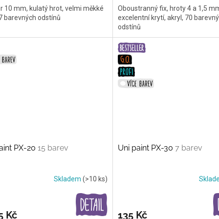
r 10 mm, kulatý hrot, velmi měkké
Oboustranný fix, hroty 4 a 1,5 m
17 barevných odstínů
excelentní krytí, akryl, 70 barevn
odstínů
aint PX-20
15 barev
Uni paint PX-30
7 barev
Skladem
(>10 ks)
Skla
5 Kč
135 Kč