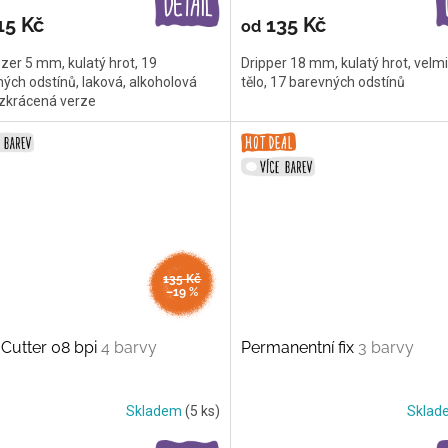
15 Kč
135 Kč
od
er 5 mm, kulatý hrot, 19
Dripper 18 mm, kulatý hrot, velm
ých odstínů, laková, alkoholová
tělo, 17 barevných odstínů
 zkrácená verze
135 Kč
–19 %
Cutter 08 bpi
4 barvy
Permanentní fix
3 barvy
Skladem
(5 ks)
Skla