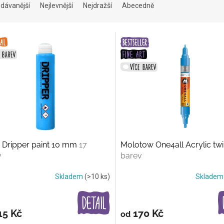
dávanější
Nejlevnější
Nejdražší
Abecedně
 Dripper paint 10 mm
17
Molotow One4all Acrylic tw
v
barev
Skladem
(>10 ks)
Sklade
15 Kč
170 Kč
od