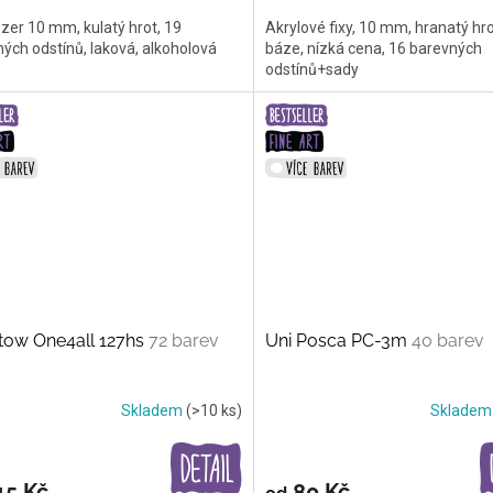
er 10 mm, kulatý hrot, 19
Akrylové fixy, 10 mm, hranatý hro
ých odstínů, laková, alkoholová
báze, nízká cena, 16 barevných
odstínů+sady
tow One4all 127hs
72 barev
Uni Posca PC-3m
40 barev
Skladem
(>10 ks)
Sklade
15 Kč
80 Kč