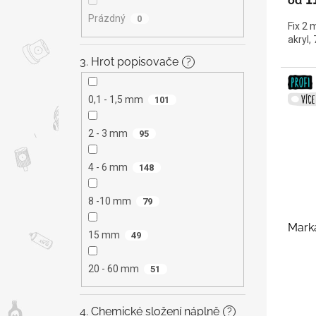
od
Prázdný
0
Fix 2 
akryl,
3. Hrot popisovače
?
0,1 - 1,5 mm
101
2 - 3 mm
95
4 - 6 mm
148
8 -10 mm
79
Marka
15 mm
49
20 - 60 mm
51
4. Chemické složení náplně
?