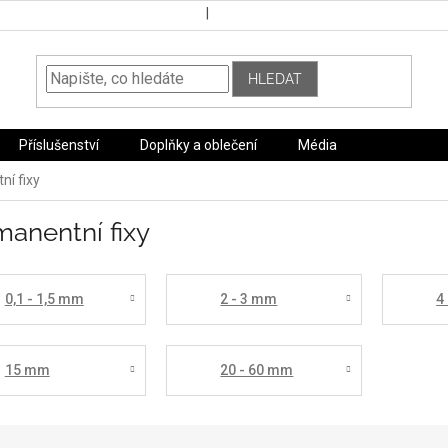
HLEDAT
Příslušenství
Doplňky a oblečení
Média
í fixy
anentní fixy
0,1 - 1,5 mm
2 - 3 mm
4
15 mm
20 - 60 mm