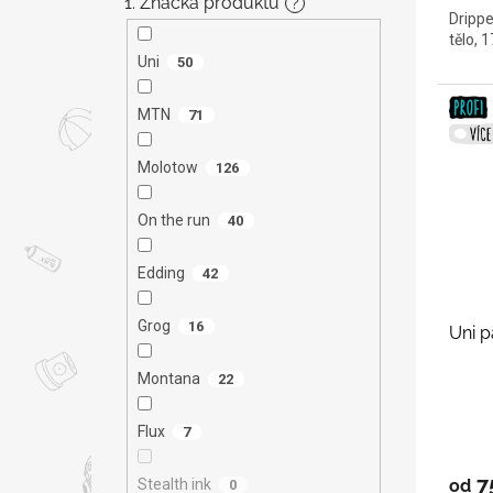
1. Značka produktu
?
Drippe
tělo, 
Uni
50
MTN
71
Molotow
126
On the run
40
Edding
42
Grog
16
Uni p
Montana
22
Flux
7
7
Stealth ink
od
0