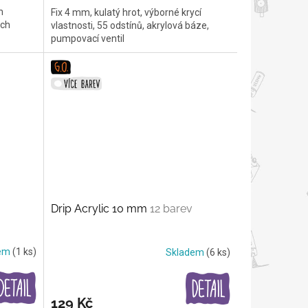
m
Fix 4 mm, kulatý hrot, výborné krycí
ých
vlastnosti, 55 odstínů, akrylová báze,
pumpovací ventil
Drip Acrylic 10 mm
12 barev
dem
(1 ks)
Skladem
(6 ks)
129 Kč