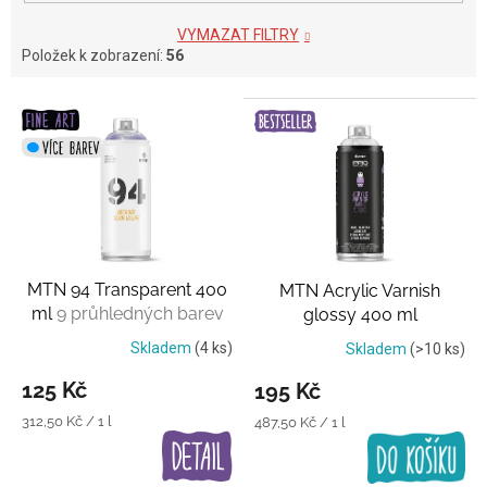
VYMAZAT FILTRY
Položek k zobrazení:
56
V
ý
p
i
s
p
r
o
MTN 94 Transparent 400
MTN Acrylic Varnish
d
ml
9 průhledných barev
glossy 400 ml
u
Transparentní lak
k
Skladem
(4 ks)
Skladem
(>10 ks)
t
125 Kč
195 Kč
ů
Měrná
312,50 Kč / 1 l
Měrná
487,50 Kč / 1 l
cena:
cena: