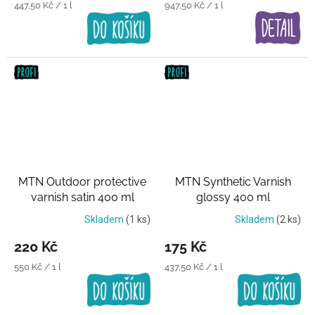
Měrná
Měrná
447,50 Kč / 1 l
947,50 Kč / 1 l
cena:
cena:
MTN Outdoor protective
MTN Synthetic Varnish
varnish satin 400 ml
glossy 400 ml
Transparentní lak
Transparentní lak
Skladem
(1 ks)
Skladem
(2 ks)
220 Kč
175 Kč
Měrná
Měrná
550 Kč / 1 l
437,50 Kč / 1 l
cena:
cena: