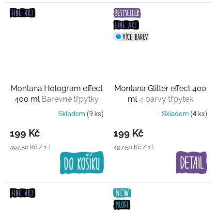
Montana Hologram effect
Montana Glitter effect 400
400 ml
Barevné třpytky
ml
4 barvy třpytek
Skladem
(9 ks)
Skladem
(4 ks)
199 Kč
199 Kč
Měrná
Měrná
497,50 Kč / 1 l
497,50 Kč / 1 l
cena:
cena: