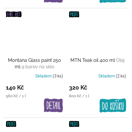
Montana Glass paint 250
MTN Teak oil 400 ml
Olej
ml
9 barev na sklo
Skladem
(3 ks)
Skladem
(2 ks)
140 Kč
320 Kč
Měrná
Měrná
560 Kč / 1 l
800 Kč / 1 l
cena:
cena: