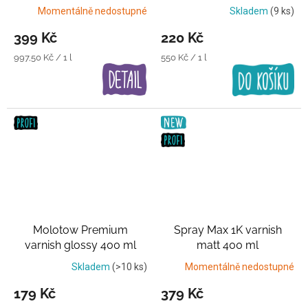
Transparentní lak
Momentálně nedostupné
Skladem
(9 ks)
399 Kč
220 Kč
Měrná
Měrná
997,50 Kč / 1 l
550 Kč / 1 l
cena:
cena:
Molotow Premium
Spray Max 1K varnish
varnish glossy 400 ml
matt 400 ml
Transparentní lak
Transparentní lak
Skladem
(>10 ks)
Momentálně nedostupné
179 Kč
379 Kč