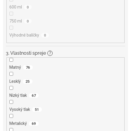
600 ml
0
750 ml
0
Výhodné balíčky
0
3. Vlastnosti spreje
?
Matný
76
Lesklý
25
Nízký tlak
67
Vysoký tlak
51
Metalický
69