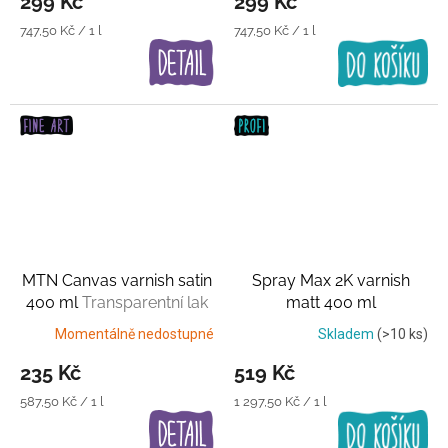
299 Kč
299 Kč
Měrná
Měrná
747,50 Kč / 1 l
747,50 Kč / 1 l
cena:
cena:
MTN Canvas varnish satin
Spray Max 2K varnish
400 ml
Transparentní lak
matt 400 ml
Transparentní lak
Momentálně nedostupné
Skladem
(>10 ks)
235 Kč
519 Kč
Měrná
Měrná
587,50 Kč / 1 l
1 297,50 Kč / 1 l
cena:
cena: