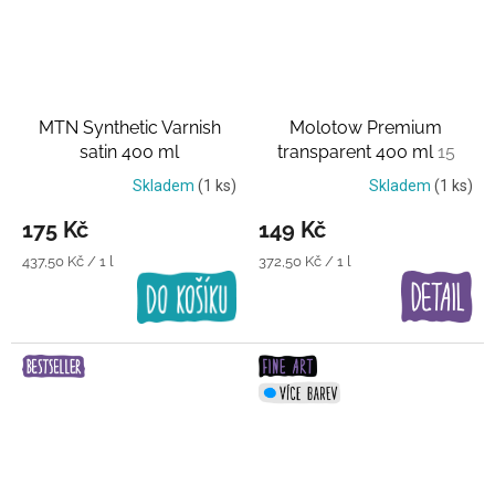
MTN Synthetic Varnish
Molotow Premium
satin 400 ml
transparent 400 ml
15
Transparentní lak
průhledných barev
Skladem
(1 ks)
Skladem
(1 ks)
175 Kč
149 Kč
Měrná
Měrná
437,50 Kč / 1 l
372,50 Kč / 1 l
cena:
cena: