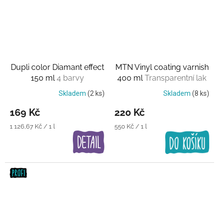
Dupli color Diamant effect
MTN Vinyl coating varnish
150 ml
4 barvy
400 ml
Transparentní lak
Skladem
(2 ks)
Skladem
(8 ks)
169 Kč
220 Kč
Měrná
Měrná
1 126,67 Kč / 1 l
550 Kč / 1 l
cena:
cena: