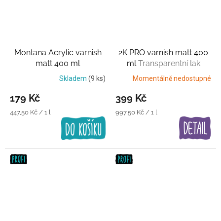
Montana Acrylic varnish
2K PRO varnish matt 400
matt 400 ml
ml
Transparentní lak
Transparentní lak
Skladem
(9 ks)
Momentálně nedostupné
179 Kč
399 Kč
Měrná
Měrná
447,50 Kč / 1 l
997,50 Kč / 1 l
cena:
cena: