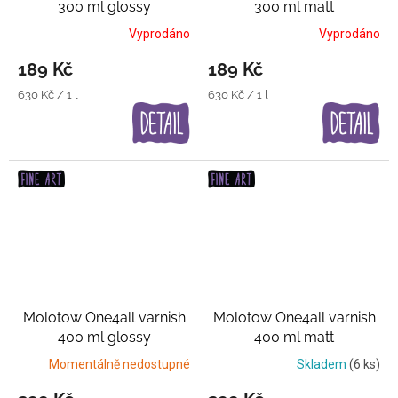
300 ml glossy
300 ml matt
Transparentní lak
Transparentní lak
Vyprodáno
Vyprodáno
189 Kč
189 Kč
Měrná
Měrná
630 Kč / 1 l
630 Kč / 1 l
cena:
cena:
Molotow One4all varnish
Molotow One4all varnish
400 ml glossy
400 ml matt
Transparentní lak
Transparentní lak
Momentálně nedostupné
Skladem
(6 ks)