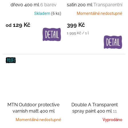
dřevo 400 ml
6 barev
satin 200 ml
Transparentní
lak
Skladem
(6 ks)
Momentálně nedostupné
129 Kč
399 Kč
od
Měrná
1 995 Kč / 1 l
cena:
MTN Outdoor protective
Double A Transparent
varnish matt 400 ml
spray paint 400 ml
11
Transparentní lak
průhledných barev
Momentálně nedostupné
Vyprodáno