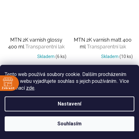
MTN 2K varnish glossy
MTN 2K varnish matt 400
400 ml
Transparentní lak
ml
Transparentní lak
Skladem
(6 ks)
Skladem
(10 ks)
675 Kč
675 Kč
Tento web používá soubory cookie. Dalším procházením
Měrná
Měrná
1 687,50 Kč / 1 l
1 687,50 Kč / 1 l
tohoto webu vyjadřujete souhlas s jejich používáním.. Více
cena:
cena:
informací
zde
.
Zobrazit
ě
Nastavení
:30
:30
:30
Souhlasím
:30
:30