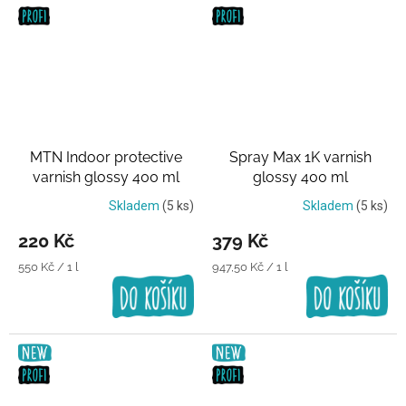
MTN Indoor protective
Spray Max 1K varnish
varnish glossy 400 ml
glossy 400 ml
Transparentní lak
Transparentní lak
Skladem
(5 ks)
Skladem
(5 ks)
220 Kč
379 Kč
Měrná
Měrná
550 Kč / 1 l
947,50 Kč / 1 l
cena:
cena: