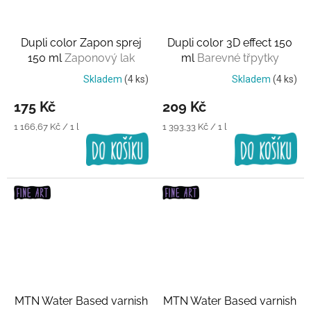
Dupli color Zapon sprej
Dupli color 3D effect 150
150 ml
Zaponový lak
ml
Barevné třpytky
Skladem
(4 ks)
Skladem
(4 ks)
175 Kč
209 Kč
Měrná
Měrná
1 166,67 Kč / 1 l
1 393,33 Kč / 1 l
cena:
cena:
MTN Water Based varnish
MTN Water Based varnish