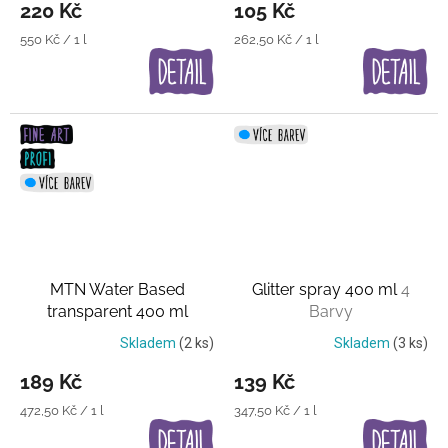
220 Kč
105 Kč
Měrná
Měrná
550 Kč / 1 l
262,50 Kč / 1 l
cena:
cena:
MTN Water Based
Glitter spray 400 ml
4
transparent 400 ml
Barvy
Průsvitná černá a bílá
Skladem
(2 ks)
Skladem
(3 ks)
189 Kč
139 Kč
Měrná
Měrná
472,50 Kč / 1 l
347,50 Kč / 1 l
cena:
cena: