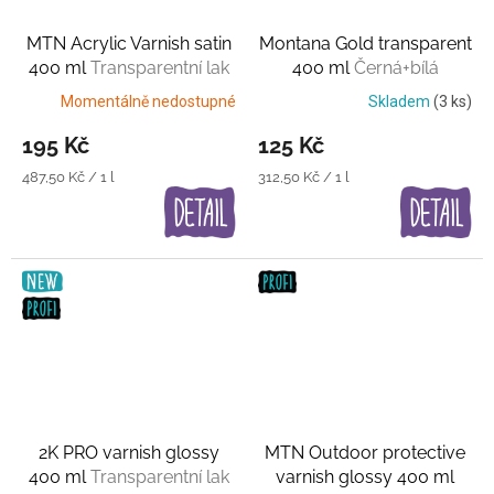
MTN Acrylic Varnish satin
Montana Gold transparent
400 ml
Transparentní lak
400 ml
Černá+bílá
průsvitná barva
Momentálně nedostupné
Skladem
(3 ks)
195 Kč
125 Kč
Měrná
Měrná
487,50 Kč / 1 l
312,50 Kč / 1 l
cena:
cena:
2K PRO varnish glossy
MTN Outdoor protective
400 ml
Transparentní lak
varnish glossy 400 ml