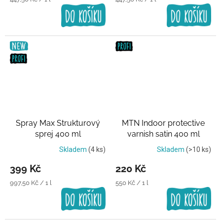
cena:
cena:
Spray Max Strukturový
MTN Indoor protective
sprej 400 ml
varnish satin 400 ml
Transparentní lak
Transparentní lak
Skladem
(4 ks)
Skladem
(>10 ks)
399 Kč
220 Kč
Měrná
Měrná
997,50 Kč / 1 l
550 Kč / 1 l
cena:
cena: