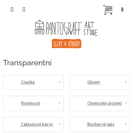
Přejít
NÁKUP
na
obsah
KOŠÍK
Transparentní
Značka
Objem
Vlastnosti
Chemické složení
Základové barvy
Bezbarvé laky