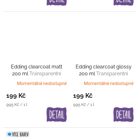
Edding clearcoat matt
Edding clearcoat glossy
200 ml
Transparentní
200 ml
Transparentní
matný lak
lesklý lak
Momentálně nedostupné
Momentálně nedostupné
199 Kč
199 Kč
Měrná
Měrná
995 Kč / 1 l
995 Kč / 1 l
cena:
cena: