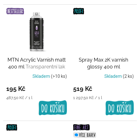
MTN Acrylic Varnish matt
Spray Max 2K varnish
400 ml
Transparentní lak
glossy 400 ml
Transparentní lak
Skladem
(>10 ks)
Skladem
(2 ks)
195 Kč
519 Kč
Měrná
Měrná
487,50 Kč / 1 l
1 297,50 Kč / 1 l
cena:
cena: