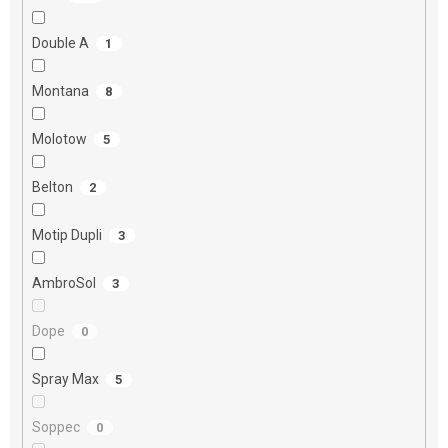
Double A
1
Montana
8
Molotow
5
Belton
2
Motip Dupli
3
AmbroSol
3
Dope
0
Spray Max
5
Soppec
0