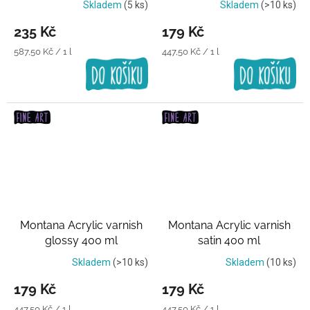
Skladem
(5 ks)
Skladem
(>10 ks)
235 Kč
179 Kč
Měrná
Měrná
587,50 Kč / 1 l
447,50 Kč / 1 l
cena:
cena:
Montana Acrylic varnish
Montana Acrylic varnish
glossy 400 ml
satin 400 ml
Transparentní lak
Transparentní lak
Skladem
(>10 ks)
Skladem
(10 ks)
179 Kč
179 Kč
Měrná
Měrná
447,50 Kč / 1 l
447,50 Kč / 1 l