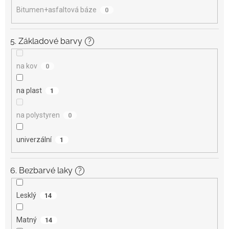
Bitumen+asfaltová báze
0
5. Základové barvy
?
na kov
0
na plast
1
na polystyren
0
univerzální
1
6. Bezbarvé laky
?
Lesklý
14
Matný
14