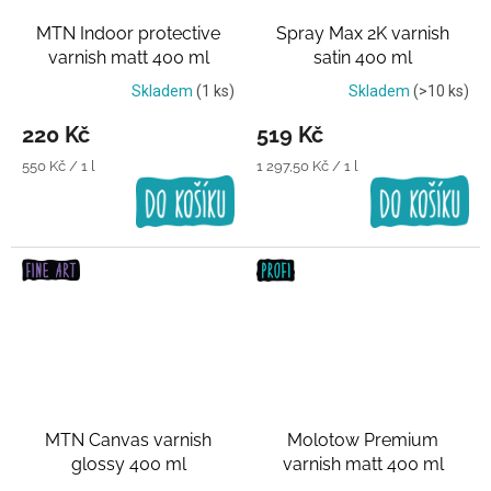
MTN Indoor protective
Spray Max 2K varnish
varnish matt 400 ml
satin 400 ml
Transparentní lak
Transparentní lak
Skladem
(1 ks)
Skladem
(>10 ks)
220 Kč
519 Kč
Měrná
Měrná
550 Kč / 1 l
1 297,50 Kč / 1 l
cena:
cena:
MTN Canvas varnish
Molotow Premium
glossy 400 ml
varnish matt 400 ml
Transparentní lak
Transparentní lak