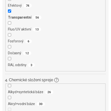
Efektový
74
Transparentní
56
Fluo/UV aktivní
13
Fosforový
6
Dočasný
12
RAL odstíny
3
4. Chemické složení spreje
?
Alkyd+syntetická báze
26
Akryl+vodní báze
30