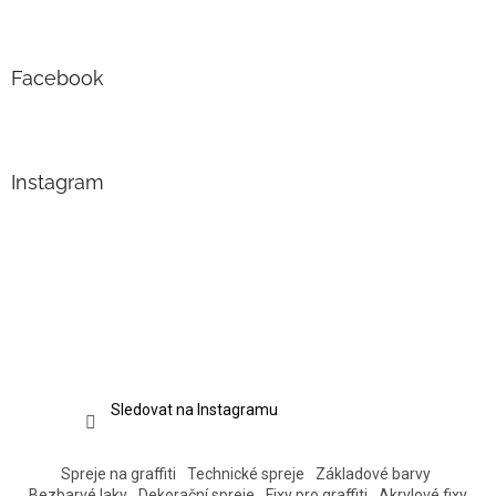
Facebook
Instagram
Sledovat na Instagramu
Spreje na graffiti
Technické spreje
Základové barvy
Bezbarvé laky
Dekorační spreje
Fixy pro graffiti
Akrylové fixy