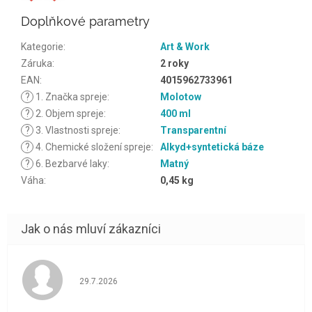
Doplňkové parametry
Kategorie
:
Art & Work
Záruka
:
2 roky
EAN
:
4015962733961
?
1. Značka spreje
:
Molotow
?
2. Objem spreje
:
400 ml
?
3. Vlastnosti spreje
:
Transparentní
?
4. Chemické složení spreje
:
Alkyd+syntetická báze
?
6. Bezbarvé laky
:
Matný
Váha
:
0,45 kg
Hodnocení obchodu je 5 z 5 hvězdiček.
29.7.2026