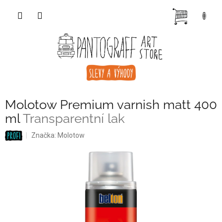
Přejít
NÁKUP
na
obsah
KOŠÍK
Molotow Premium varnish matt 400
ml
Transparentní lak
Značka:
Molotow