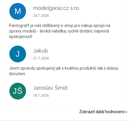
modelgaraz.cz s.r.o.
M
Hodnocení obchodu je 5 z 5 hvězdiček.
24.7.2026
Pantograff je náš oblíbbený e-shop pro nákup sprejů na
úpravy modelů - široká nabídka, rychlé dodání, napeotá
spokojenost!
Jakub
J
Hodnocení obchodu je 5 z 5 hvězdiček.
21.7.2026
Jsem opravdu spokojený jak s kvalitou produktů tak s dobou
doručení
Jaroslav Šmíd
JŠ
Hodnocení obchodu je 5 z 5 hvězdiček.
18.7.2026
Zobrazit další hodnocení
Z
á