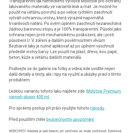
Transparentní lak německého výrobce Molotow pro ochranu
lakovaného materiálu ve variantě lesk a mat. Je možné ho
použít na většinu povrchů a po velice rychlém zaschnutí
vytváří ochrannou vrstvu, která výrazně napomáhá
trvanlivosti nátěrů. Po svém úplném zaschnutí nezanechává
žádnou barevnou stopu a je 100% transparentní. Působí jako
ochrana nejen proti mechanickému poškození, ale i proti
působení U. V. záření a dalším povětrnostním vlivům.
Bezbarvé laky je nutné aplikovat až po úplném vyschnutí
předešlé vrstvy barvy. Lze použít na plast, dřevo, kov, papír,
beton, kůže a většinu dalších materiálů.
Podívejte se do galerie na fotky a videa, kde uvidíte nejen
další detaily a testy, ale i tipy na využití a ukázky prací s tímto
produktem.
Lesklou variantu tohoto laku najdete zde:
Molotow Premium
varnish glossy 400 ml.
Pro správný postup při práci využijte tohoto
návodu
.
Před použítím čtěte
bezpečnostní upozornění
.
NEBEZPEČÍ: Nádoba je pod tlakem, při zahřívání se může roztrhnout. Extrémně