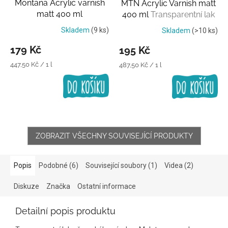
Montana Acrylic varnish
MTN Acrylic Varnish matt
matt 400 ml
400 ml
Transparentní lak
Transparentní lak
Skladem
(9 ks)
Skladem
(>10 ks)
179 Kč
195 Kč
Měrná
447,50 Kč / 1 l
Měrná
487,50 Kč / 1 l
cena:
cena:
ZOBRAZIT VŠECHNY SOUVISEJÍCÍ PRODUKTY
Popis
Podobné (6)
Související soubory (1)
Videa (2)
Diskuze
Značka
Ostatní informace
Detailní popis produktu