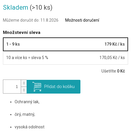
Skladem
(>10 ks)
Můžeme doručit do:
11.8.2026
Možnosti doručení
Množstevní sleva
1 - 9 ks
179 Kč
/ ks
10 a více ks = sleva 5 %
170,05 Kč
/ ks
Ušetříte
0 Kč
Přidat do košíku
Ochranný lak,
čirý, matný,
vysoká odolnost