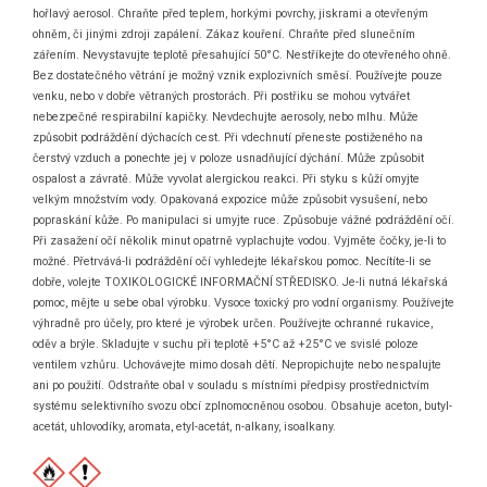
hořlavý aerosol. Chraňte před teplem, horkými povrchy, jiskrami a otevřeným
ohněm, či jinými zdroji zapálení. Zákaz kouření. Chraňte před slunečním
zářením. Nevystavujte teplotě přesahující 50°C. Nestříkejte do otevřeného ohně.
Bez dostatečného větrání je možný vznik explozivních směsí. Používejte pouze
venku, nebo v dobře větraných prostorách. Při postřiku se mohou vytvářet
nebezpečné respirabilní kapičky. Nevdechujte aerosoly, nebo mlhu. Může
způsobit podráždění dýchacích cest. Při vdechnutí přeneste postiženého na
čerstvý vzduch a ponechte jej v poloze usnadňující dýchání. Může způsobit
ospalost a závratě. Může vyvolat alergickou reakci. Při styku s kůží omyjte
velkým množstvím vody. Opakovaná expozice může způsobit vysušení, nebo
popraskání kůže. Po manipulaci si umyjte ruce. Způsobuje vážné podráždění očí.
Při zasažení očí několik minut opatrně vyplachujte vodou. Vyjměte čočky, je-li to
možné. Přetrvává-li podráždění očí vyhledejte lékařskou pomoc. Necítíte-li se
dobře, volejte TOXIKOLOGICKÉ INFORMAČNÍ STŘEDISKO. Je-li nutná lékařská
pomoc, mějte u sebe obal výrobku. Vysoce toxický pro vodní organismy. Používejte
výhradně pro účely, pro které je výrobek určen. Používejte ochranné rukavice,
oděv a brýle. Skladujte v suchu při teplotě +5°C až +25°C ve svislé poloze
ventilem vzhůru. Uchovávejte mimo dosah dětí. Nepropichujte nebo nespalujte
ani po použití. Odstraňte obal v souladu s místními předpisy prostřednictvím
systému selektivního svozu obcí zplnomocněnou osobou. Obsahuje aceton, butyl-
acetát, uhlovodíky, aromata, etyl-acetát, n-alkany, isoalkany.