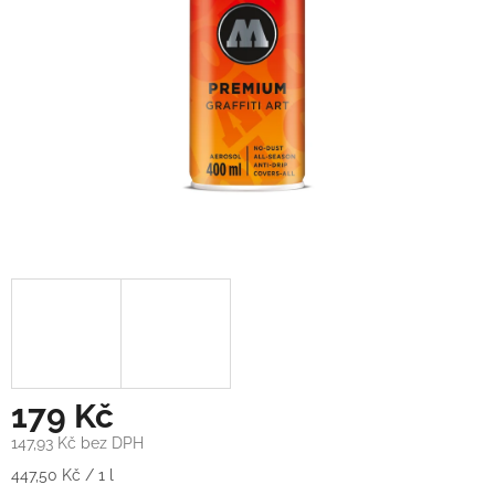
179 Kč
147,93 Kč bez DPH
Měrná
447,50 Kč / 1 l
cena: