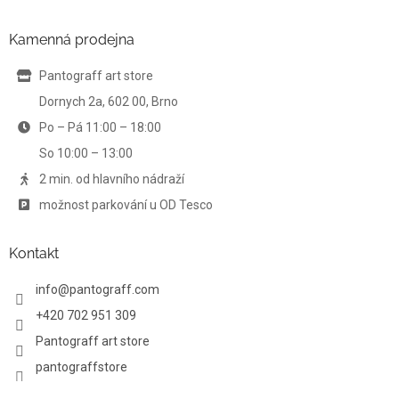
p
a
Kamenná prodejna
t
í
Pantograff art store
Dornych 2a, 602 00, Brno
Po – Pá 11:00 – 18:00
So 10:00 – 13:00
2 min. od hlavního nádraží
možnost parkování u OD Tesco
Kontakt
info
@
pantograff.com
+420 702 951 309
Pantograff art store
pantograffstore