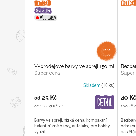
od
25 Kč
až
–72 %
Výprodejové barvy ve spreji 150 ml
Bezbar
Super cena
Super
Skladem
(10 ks)
25 Kč
40 K
od
Měrná
Měrná
od 166,67 Kč / 1 l
100 Kč / 
cena:
cena:
Barvy ve spreji, nízká cena, kompaktní
Bezbarvý
balení, různé barvy, autolaky, pro hobby
ochranu 
využití
na větš