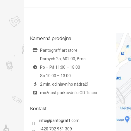
Z
á
p
a
t
Kamenná prodejna
í
Pantograff art store
Dornych 2a, 602 00, Brno
Po – Pá 11:00 – 18:00
So 10:00 – 13:00
2 min. od hlavního nádraží
možnost parkování u OD Tesco
Kontakt
info
@
pantograff.com
+420 702 951 309