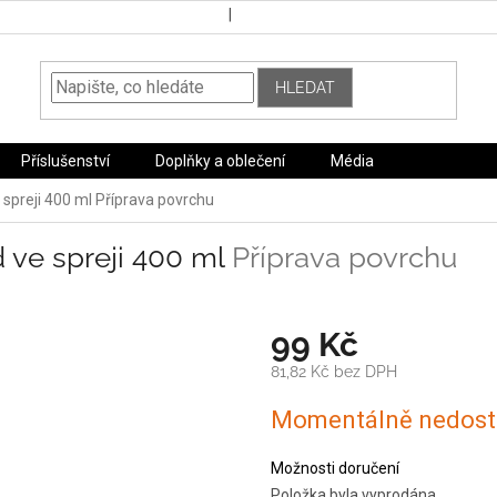
HLEDAT
Příslušenství
Doplňky a oblečení
Média
 spreji 400 ml
Příprava povrchu
 ve spreji 400 ml
Příprava povrchu
99 Kč
81,82 Kč bez DPH
Měrná
Momentálně nedost
cena:
Možnosti doručení
Položka byla vyprodána…