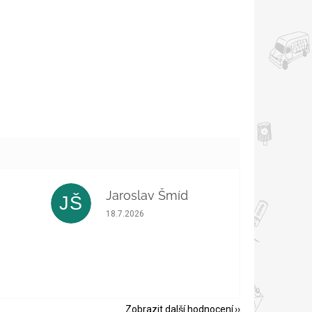
Jaroslav Šmíd
JŠ
 5 z 5 hvězdiček.
Hodnocení obchodu je 5 z 5 hvězdiček.
18.7.2026
Zobrazit další hodnocení