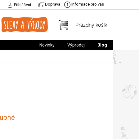
Doprava
Informace pro vás
Přihlášení
NÁKUPNÍ
Prázdný košík
KOŠÍK
Novinky
Výprodej
Blog
upné