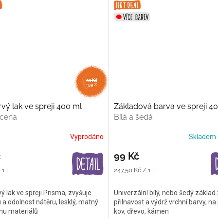
99 Kč
–59 %
vý lak ve spreji 400 ml
Základová barva ve spreji 4
 cena
Bílá a šedá
Vyprodáno
Skladem
č
99 Kč
Měrná
1 l
247,50 Kč / 1 l
cena:
 lak ve spreji Prisma, zvyšuje
Univerzální bílý, nebo šedý základ
a odolnost nátěru, lesklý, matný
přilnavost a výdrž vrchní barvy, na 
inu materiálů
kov, dřevo, kámen