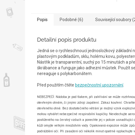
Popis
Podobné (6)
Související soubory (
Detailní popis produktu
Jedná se o rychleschnoucí
jednosložkový
základní n
plastovým podkladům, sklu, holému kovu, polyesteru,
Nástřik je transparentní, suchý po 15 minutách a př
škrábance a funguje jako adhezní můstek. Použít se
nereaguje s polykarbonátem.
Před použitím čtěte
bezpečnostní upozornění
.
NEBEZPEČÍ: Nádoba je pod tlakem, při zahřívání se může roztrhnout.
otevřeným ohněm, či jinými zdroji zapálení. Zákaz kouření. Chraňte
otevřeného ohně. Bez dostatečného větrání je možný vznik explozivn
mohou vytvářet nebezpečné respirabilní kapičky. Nevdechujte aeros
postiženého na čerstvý vzduch a ponechte jej v poloze usnadňující d
kůží omyjte velkým množstvím vody. Opakovaná expozice může způso
podráždění očí. Při zasažení očí několik minut opatrně vyplachujte v