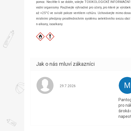
pomoc. Necítíte-li se dobře, volejte TOXIKOLOGICKÉ INFORMAČNÍ ST
vodní organismy. Používejte výhradně pro účely, pro které je výrobek
až +25°C ve svislé poloze ventilem vzhůru. Uchovávejte mimo dosah 
místními předpisy prostřednictvím systému selektivního svozu obcí z
n-alkany, isoalkany.
M
Hodnocení obchodu je 5 z 5 hvězdiček.
29.7.2026
Pantog
pro ná
široká
napeot