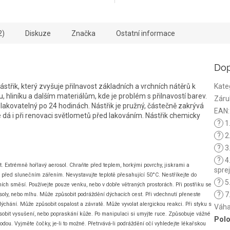
2)
Diskuze
Značka
Ostatní informace
Dop
ástřik, který zvyšuje přilnavost základních a vrchních nátěrů k
Kate
 hliníku a dalším materiálům, kde je problém s přilnavostí barev.
Záru
elakovatelný po 24 hodinách. Nástřik je pružný, částečně zakrývá
EAN
:
 dá i při renovaci světlometů před lakováním. Nástřik chemicky
?
1
?
2
?
3.
?
4
 Extrémně hořlavý aerosol. Chraňte před teplem, horkými povrchy, jiskrami a
spre
 před slunečním zářením. Nevystavujte teplotě přesahující 50°C. Nestříkejte do
?
5
ích směsí. Používejte pouze venku, nebo v dobře větraných prostorách. Při postřiku se
?
7.
oly, nebo mlhu. Může způsobit podráždění dýchacích cest. Při vdechnutí přeneste
ýchání. Může způsobit ospalost a závratě. Může vyvolat alergickou reakci. Při styku s
Váh
bit vysušení, nebo popraskání kůže. Po manipulaci si umyjte ruce. Způsobuje vážné
Polo
odou. Vyjměte čočky, je-li to možné. Přetrvává-li podráždění očí vyhledejte lékařskou