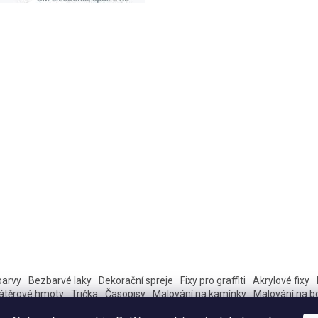
barvy
Bezbarvé laky
Dekorační spreje
Fixy pro graffiti
Akrylové fixy
átěrové hmoty
Trička
Časopisy
Malování na kamínky
Malování na b