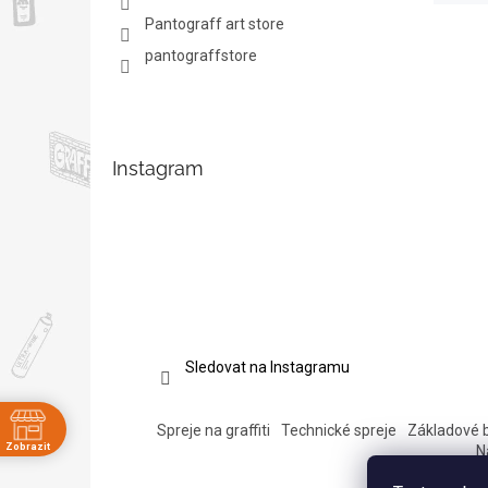
Pantograff art store
pantograffstore
Instagram
Sledovat na Instagramu
Spreje na graffiti
Technické spreje
Základové 
Zobrazit
N
ě