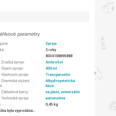
lňkové parametry
gorie
:
Spreje
ka
:
2 roky
8034108895888
. Značka spreje
:
AmbroSol
. Objem spreje
:
400 ml
 Vlastnosti spreje
:
Transparentní
. Chemické složení
Alkyd+syntetická
je
:
báze
. Základové barvy
:
na plast
,
univerzální
 Technické spreje
:
automotive
a
:
0,45 kg
žka byla vyprodána…