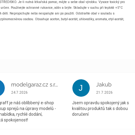
ŘEDISKO. Je-li nutná lékařská pomoc, mějte u sebe obal výrobku. Vysoce toxický pro
 určen. Používejte ochranné rukavice, oděv a brýle. Skladujte v suchu při teplotě +5°C
dětí. Nepropichujte nebo nespalujte ani po použití. Odstraňte obal v souladu s
plnomocněnou osobou. Obsahuje aceton, butyl-acetát, uhlovodíky, aromata, etyl-acetát,
modelgaraz.cz s.r.o.
Jakub
J
Hodnocení obchodu je 5 z 5 hvězdiček.
Hodnocení obchodu je
24.7.2026
21.7.2026
raff je náš oblíbbený e-shop
Jsem opravdu spokojený jak s
kup sprejů na úpravy modelů -
kvalitou produktů tak s dobou
 nabídka, rychlé dodání,
doručení
á spokojenost!