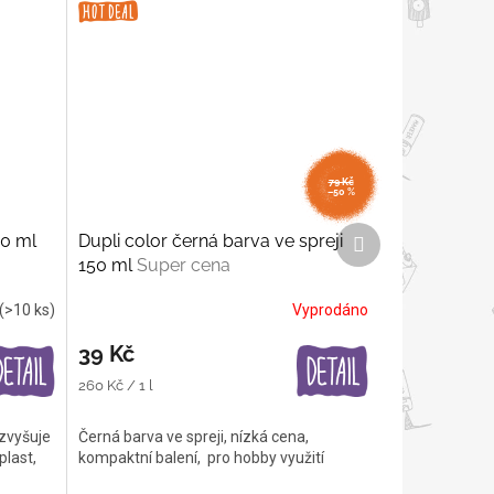
79 Kč
–50 %
Další
00 ml
Dupli color černá barva ve spreji
produkt
150 ml
Super cena
(>10 ks)
Vyprodáno
39 Kč
Měrná
260 Kč / 1 l
cena:
 zvyšuje
Černá barva ve spreji, nízká cena,
plast,
kompaktní balení, pro hobby využití