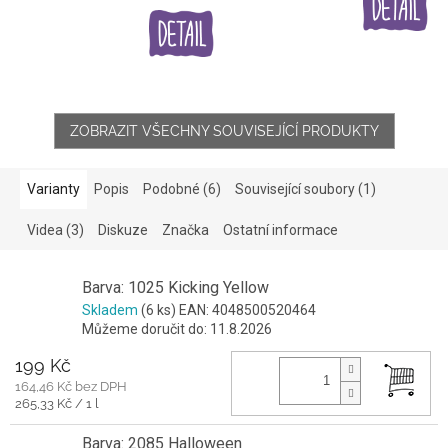
cena:
ZOBRAZIT VŠECHNY SOUVISEJÍCÍ PRODUKTY
Varianty
Popis
Podobné (6)
Související soubory (1)
Videa (3)
Diskuze
Značka
Ostatní informace
Barva: 1025 Kicking Yellow
Skladem
(6 ks)
EAN:
4048500520464
Můžeme doručit do:
11.8.2026
199 Kč
164,46 Kč bez DPH
Měrná
265,33 Kč / 1 l
cena:
Barva: 2085 Halloween