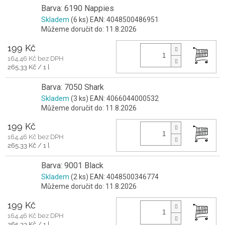
Barva: 6190 Nappies
Skladem
(6 ks)
EAN:
4048500486951
Můžeme doručit do:
11.8.2026
199 Kč
164,46 Kč bez DPH
Měrná
265,33 Kč / 1 l
cena:
Barva: 7050 Shark
Skladem
(3 ks)
EAN:
4066044000532
Můžeme doručit do:
11.8.2026
199 Kč
164,46 Kč bez DPH
Měrná
265,33 Kč / 1 l
cena:
Barva: 9001 Black
Skladem
(2 ks)
EAN:
4048500346774
Můžeme doručit do:
11.8.2026
199 Kč
164,46 Kč bez DPH
Měrná
265,33 Kč / 1 l