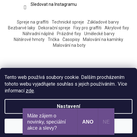
Sledovat na Instagramu
Spreje na graffiti
Technické spreje
Základové barvy
Bezbarvé laky
Dekorační spreje
Fixy pro graffiti
Akrylové fixy
Náhradní náplně
Prázdné fixy
Umělecké barvy
Nátěrové hmoty
Trička
Časopisy
Malování na kamínky
Malování na boty
Tento web používá soubory cookie. Dalším procházením
tohoto webu vyjadřujete souhlas s jejich používáním.. Více
informací
zde
.
Vytvořil Shoptet
Nastavení
Máte zájem o
Copyright 2026
Eshop Pantograff art store
. Všechna práva
novinky, speciální
ANO
NE
Souhlasím
vyhrazena.
akce a slevy?​