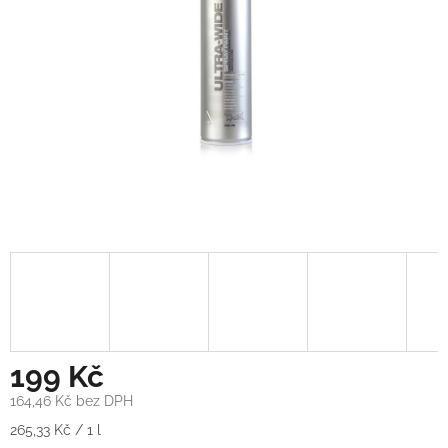
199 Kč
164,46 Kč bez DPH
Měrná
265,33 Kč / 1 l
cena: