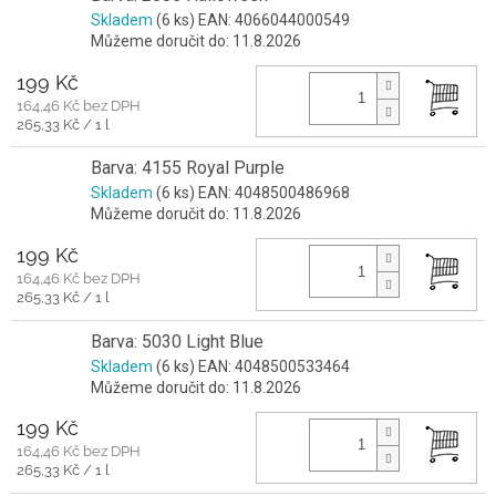
Skladem
(6 ks)
EAN:
4066044000549
Můžeme doručit do:
11.8.2026
199 Kč
164,46 Kč bez DPH
Měrná
265,33 Kč / 1 l
cena:
Barva: 4155 Royal Purple
Skladem
(6 ks)
EAN:
4048500486968
Můžeme doručit do:
11.8.2026
199 Kč
164,46 Kč bez DPH
Měrná
265,33 Kč / 1 l
cena:
Barva: 5030 Light Blue
Skladem
(6 ks)
EAN:
4048500533464
Můžeme doručit do:
11.8.2026
199 Kč
164,46 Kč bez DPH
Měrná
265,33 Kč / 1 l
cena: