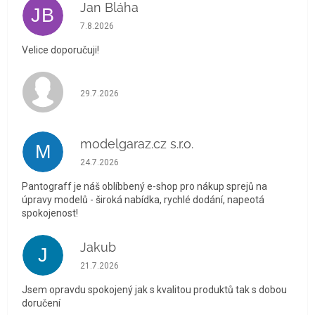
Jan Bláha
JB
Hodnocení obchodu je 5 z 5 hvězdiček.
7.8.2026
Velice doporučuji!
Hodnocení obchodu je 5 z 5 hvězdiček.
29.7.2026
modelgaraz.cz s.r.o.
M
Hodnocení obchodu je 5 z 5 hvězdiček.
24.7.2026
Pantograff je náš oblíbbený e-shop pro nákup sprejů na
úpravy modelů - široká nabídka, rychlé dodání, napeotá
spokojenost!
Jakub
J
Hodnocení obchodu je 5 z 5 hvězdiček.
21.7.2026
Jsem opravdu spokojený jak s kvalitou produktů tak s dobou
doručení