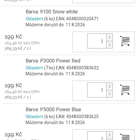
cena:
Barva: 9100 Snow white
Skladem
(6 ks)
EAN:
4048500520471
Můžeme doručit do:
11.8.2026
199 Kč
164,46 Kč bez DPH
Měrná
265,33 Kč / 1 l
cena:
Barva: P3000 Power Red
Skladem
(7 ks)
EAN:
4048500383632
Můžeme doručit do:
11.8.2026
199 Kč
164,46 Kč bez DPH
Měrná
265,33 Kč / 1 l
cena:
Barva: P5000 Power Blue
Skladem
(6 ks)
EAN:
4048500383625
Můžeme doručit do:
11.8.2026
199 Kč