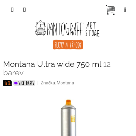
Přejít
NÁKUP
na
obsah
KOŠÍK
Montana Ultra wide 750 ml
12
barev
Značka:
Montana