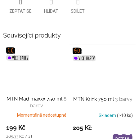
ZEPTAT SE
HLÍDAT
SDÍLET
Související produkty
MTN Mad maxxx 750 ml
8
MTN Krink 750 ml
3 barvy
barev
Momentálně nedostupné
Skladem
(>10 ks)
199 Kč
205 Kč
Měrná
265,33 Kč / 1 l