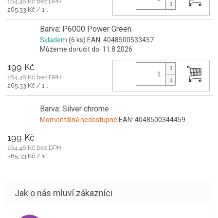
164,46 Kč bez DPH
Měrná
265,33 Kč / 1 l
cena:
Barva: P6000 Power Green
Skladem
(6 ks)
EAN:
4048500533457
Můžeme doručit do:
11.8.2026
199 Kč
164,46 Kč bez DPH
Měrná
265,33 Kč / 1 l
cena:
Barva: Silver chrome
Momentálně nedostupné
EAN:
4048500344459
199 Kč
164,46 Kč bez DPH
Měrná
265,33 Kč / 1 l
cena: