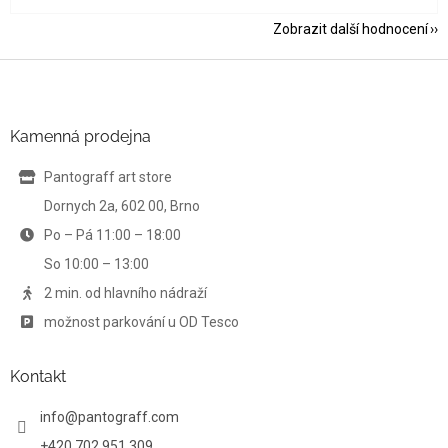
Zobrazit další hodnocení
Z
á
p
a
Kamenná prodejna
t
í
Pantograff art store
Dornych 2a, 602 00, Brno
Po – Pá 11:00 – 18:00
So 10:00 – 13:00
2 min. od hlavního nádraží
možnost parkování u OD Tesco
Kontakt
info
@
pantograff.com
+420 702 951 309