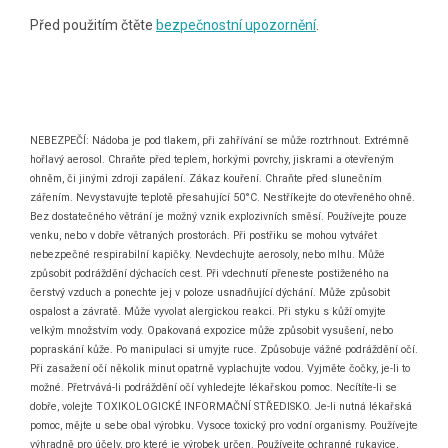
Před použitím čtěte
bezpečnostní upozornění
.
NEBEZPEČÍ: Nádoba je pod tlakem, při zahřívání se může roztrhnout. Extrémně
hořlavý aerosol. Chraňte před teplem, horkými povrchy, jiskrami a otevřeným
ohněm, či jinými zdroji zapálení. Zákaz kouření. Chraňte před slunečním
zářením. Nevystavujte teplotě přesahující 50°C. Nestříkejte do otevřeného ohně.
Bez dostatečného větrání je možný vznik explozivních směsí. Používejte pouze
venku, nebo v dobře větraných prostorách. Při postřiku se mohou vytvářet
nebezpečné respirabilní kapičky. Nevdechujte aerosoly, nebo mlhu. Může
způsobit podráždění dýchacích cest. Při vdechnutí přeneste postiženého na
čerstvý vzduch a ponechte jej v poloze usnadňující dýchání. Může způsobit
ospalost a závratě. Může vyvolat alergickou reakci. Při styku s kůží omyjte
velkým množstvím vody. Opakovaná expozice může způsobit vysušení, nebo
popraskání kůže. Po manipulaci si umyjte ruce. Způsobuje vážné podráždění očí.
Při zasažení očí několik minut opatrně vyplachujte vodou. Vyjměte čočky, je-li to
možné. Přetrvává-li podráždění očí vyhledejte lékařskou pomoc. Necítíte-li se
dobře, volejte TOXIKOLOGICKÉ INFORMAČNÍ STŘEDISKO. Je-li nutná lékařská
pomoc, mějte u sebe obal výrobku. Vysoce toxický pro vodní organismy. Používejte
výhradně pro účely, pro které je výrobek určen. Používejte ochranné rukavice,