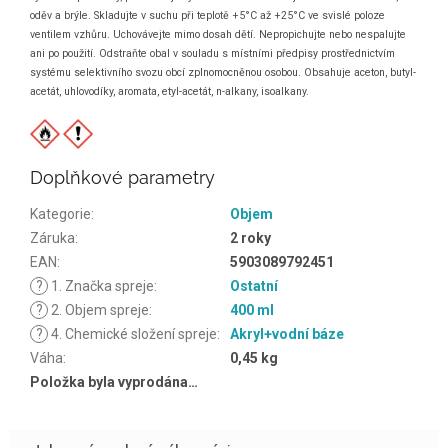
oděv a brýle. Skladujte v suchu při teplotě +5°C až +25°C ve svislé poloze
ventilem vzhůru. Uchovávejte mimo dosah dětí. Nepropichujte nebo nespalujte
ani po použití. Odstraňte obal v souladu s místními předpisy prostřednictvím
systému selektivního svozu obcí zplnomocněnou osobou. Obsahuje aceton, butyl-
acetát, uhlovodíky, aromata, etyl-acetát, n-alkany, isoalkany.
Doplňkové parametry
Kategorie
:
Objem
Záruka
:
2 roky
EAN
:
5903089792451
?
1. Značka spreje
:
Ostatní
?
2. Objem spreje
:
400 ml
?
4. Chemické složení spreje
:
Akryl+vodní báze
Váha
:
0,45 kg
Položka byla vyprodána…