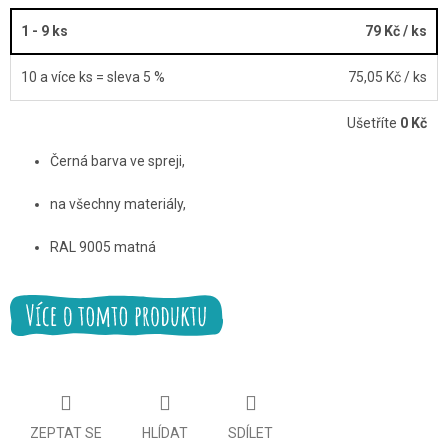
1 - 9 ks
79 Kč
/ ks
10 a více ks = sleva 5 %
75,05 Kč
/ ks
Ušetříte
0 Kč
Černá barva ve spreji,
na všechny materiály,
RAL 9005 matná
ZEPTAT SE
HLÍDAT
SDÍLET