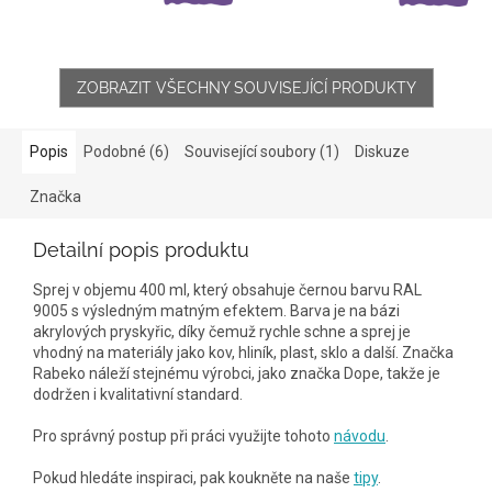
ZOBRAZIT VŠECHNY SOUVISEJÍCÍ PRODUKTY
Popis
Podobné (6)
Související soubory (1)
Diskuze
Značka
Detailní popis produktu
Sprej v objemu 400 ml, který obsahuje černou barvu RAL
9005 s výsledným matným efektem. Barva je na bázi
akrylových pryskyřic, díky čemuž rychle schne a sprej je
vhodný na materiály jako kov, hliník, plast, sklo a další. Značka
Rabeko náleží stejnému výrobci, jako značka Dope, takže je
dodržen i kvalitativní standard.
Pro správný postup při práci využijte tohoto
návodu
.
Pokud hledáte inspiraci, pak koukněte na naše
tipy
.