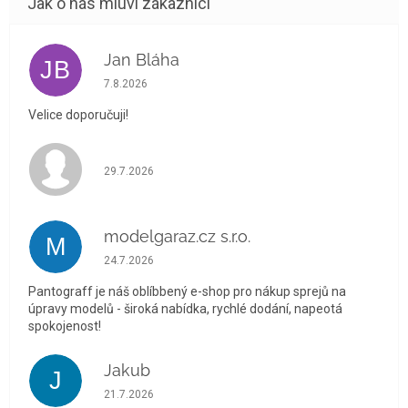
Jan Bláha
JB
Hodnocení obchodu je 5 z 5 hvězdiček.
7.8.2026
Velice doporučuji!
Hodnocení obchodu je 5 z 5 hvězdiček.
29.7.2026
modelgaraz.cz s.r.o.
M
Hodnocení obchodu je 5 z 5 hvězdiček.
24.7.2026
Pantograff je náš oblíbbený e-shop pro nákup sprejů na
úpravy modelů - široká nabídka, rychlé dodání, napeotá
spokojenost!
Jakub
J
Hodnocení obchodu je 5 z 5 hvězdiček.
21.7.2026