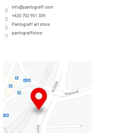
info
@
pantograff.com
+420 702 951 309
Pantograff art store
pantograffstore