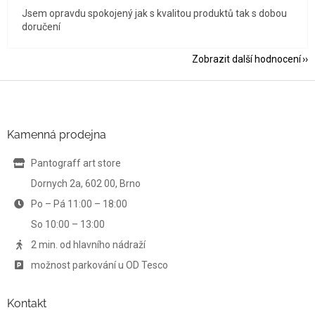
Jsem opravdu spokojený jak s kvalitou produktů tak s dobou
doručení
Zobrazit další hodnocení
Z
á
p
a
Kamenná prodejna
t
í
Pantograff art store
Dornych 2a, 602 00, Brno
Po – Pá 11:00 – 18:00
So 10:00 – 13:00
2 min. od hlavního nádraží
možnost parkování u OD Tesco
Kontakt