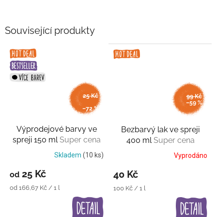
Související produkty
od
25 Kč
99 Kč
až
–59 %
–72 %
Výprodejové barvy ve
Bezbarvý lak ve spreji
spreji 150 ml
Super cena
400 ml
Super cena
Skladem
(10 ks)
Vyprodáno
25 Kč
40 Kč
od
Měrná
od 166,67 Kč / 1 l
Měrná
100 Kč / 1 l
cena:
cena: