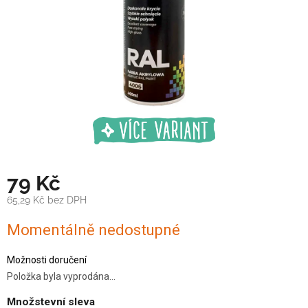
79 Kč
65,29 Kč bez DPH
Měrná
Momentálně nedostupné
cena:
Možnosti doručení
Položka byla vyprodána…
Množstevní sleva