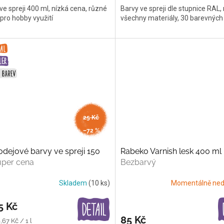
ve spreji 400 ml, nízká cena, různé
Barvy ve spreji dle stupnice RAL,
 pro hobby využití
všechny materiály, 30 barevných
od
25 Kč
až
–72 %
dejové barvy ve spreji 150
Rabeko Varnish lesk 400 ml
per cena
Bezbarvý
Skladem
(10 ks)
Momentálně ned
5 Kč
85 Kč
,67 Kč / 1 l