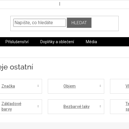
HLEDAT
Příslušenství
Doplňky a oblečení
Média
je ostatní
Značka
Objem
V
Základové
T
Bezbarvé laky
barvy
s