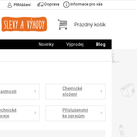
Doprava
Informace pro vás
Přihlášení
NÁKUPNÍ
Prázdný košík
KOŠÍK
Novinky
Výprodej
Blog
Chemické
lastnosti
složení
echnické
Příslušenství
preje
ke sprejům