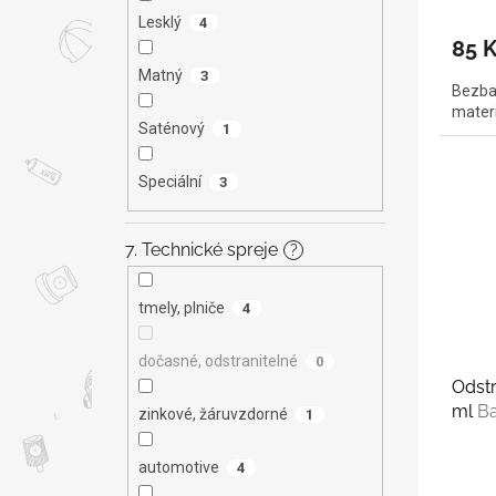
Lesklý
4
85 
Matný
3
Bezbar
materi
Saténový
1
Speciální
3
7. Technické spreje
?
tmely, plniče
4
dočasné, odstranitelné
0
Odstr
ml
Ba
zinkové, žáruvzdorné
1
automotive
4