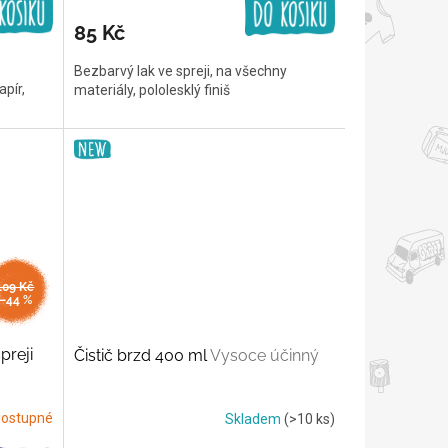
85 Kč
Bezbarvý lak ve spreji, na všechny
apír,
materiály, pololesklý finiš
109 Kč
–44 %
preji
Čistič brzd 400 ml
Vysoce účinný
ostupné
Skladem
(>10 ks)