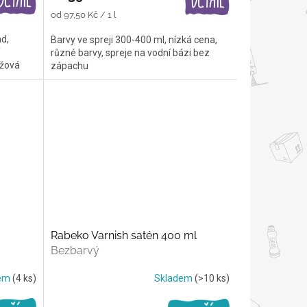
Měrná
od 97,50 Kč / 1 l
cena:
ad,
Barvy ve spreji 300-400 ml, nízká cena,
různé barvy, spreje na vodní bázi bez
éžová
zápachu
Rabeko Varnish satén 400 ml
Bezbarvý
dem
(4 ks)
Skladem
(>10 ks)