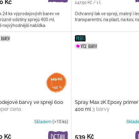
0 Kč
Měrná
247,50 Kč / 1 l
cena:
k 24 ks výprodejových barev ve
Ochranný lak ve spreji, matný i les
, různé odstíny sprejů 400 ml,
transparentní, na plast, na kov, n
 nejvýhodnější nabídka
129 Kč
až
–45 %
dejové barvy ve spreji 600
Spray Max 2K Epoxy primer f
per cena
400 ml
3 barvy
Skladem
(>10 ks)
Skla
0 Kč
539 Kč