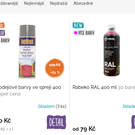
dávanější
Nejlevnější
Nejdražší
Abecedně
129 Kč
až
–61 %
dejové barvy ve spreji 400
Rabeko RAL 400 ml
30 bar
per cena
Skladem
(3 ks)
Skla
0 Kč
79 Kč
od
Kč / 1 l