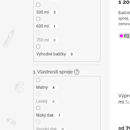
1 20
500 ml
2
Balíče
spreji
cenově
600 ml
1
750 ml
0
Výhodné balíčky
3
3. Vlastnosti spreje
?
Matný
4
Výpro
Lesklý
ml
Su
0
Nízký tlak
1
7
od
Vysoký tlak
0