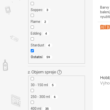
cena:
Barvy 
Soppec
3
balení
využití
Flame
2
Edding
4
Stardust
4
Ostatní
59
2. Objem spreje
?
Hobb
Výho
30 - 150 ml
5
250 - 300 ml
6
400 ml
35