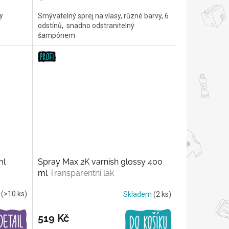
cena:
y
Smývatelný sprej na vlasy, různé barvy, 6
odstínů, snadno odstranitelný
šampónem
ml
Spray Max 2K varnish glossy 400
ml
Transparentní lak
m
(>10 ks)
Skladem
(2 ks)
519 Kč