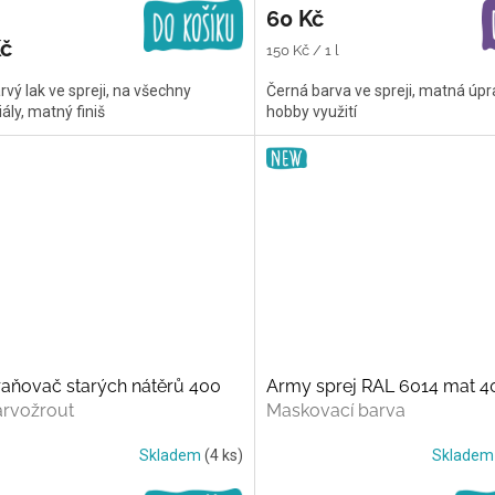
60 Kč
Kč
Měrná
150 Kč / 1 l
cena:
vý lak ve spreji, na všechny
Černá barva ve spreji, matná úpr
ály, matný finiš
hobby využití
aňovač starých nátěrů 400
Army sprej RAL 6014 mat 4
rvožrout
Maskovací barva
Skladem
(4 ks)
Sklade