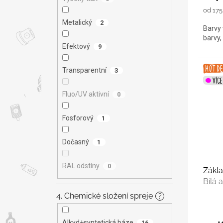
Měrná
od 175 
cena:
Metalický
2
Barvy 
barvy,
Efektový
9
Transparentní
3
Fluo/UV aktivní
0
Fosforový
1
Dočasný
1
RAL odstíny
0
Zákla
Bílá 
4. Chemické složení spreje
?
Alkyd+syntetická báze
16