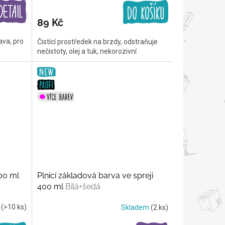
89 Kč
ava, pro
Čistící prostředek na brzdy, odstraňuje
nečistoty, olej a tuk, nekorozivní
00 ml
Plnící základová barva ve spreji
400 ml
Bílá+šedá
m
(>10 ks)
Skladem
(2 ks)