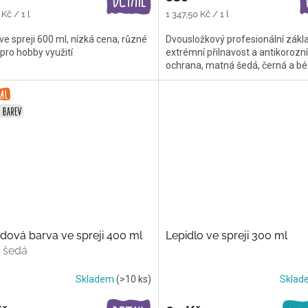
Měrná
Kč / 1 l
1 347,50 Kč / 1 l
cena:
ve spreji 600 ml, nízká cena, různé
Dvousložkový profesionální zákl
 pro hobby využití
extrémní přilnavost a antikorozní
ochrana, matná šedá, černá a b
dová barva ve spreji 400 ml
Lepidlo ve spreji 300 ml
a šedá
Skladem
(>10 ks)
Skla