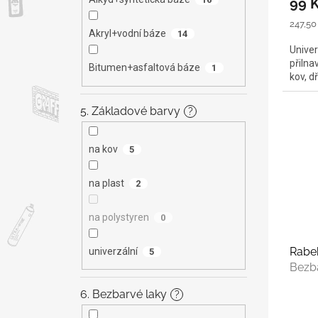
99 
Měrná
247,50 
Akryl+vodní báze
14
cena:
Univer
přilna
Bitumen+asfaltová báze
1
kov, d
5. Základové barvy
?
na kov
5
na plast
2
na polystyren
0
Rabe
univerzální
5
Bezb
6. Bezbarvé laky
?