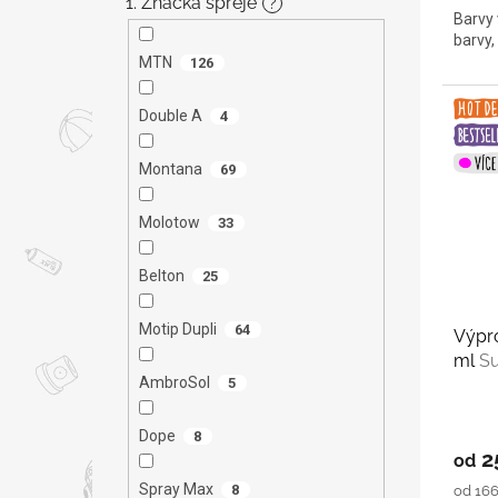
1. Značka spreje
?
Barvy 
barvy,
MTN
126
Double A
4
Montana
69
Molotow
33
Belton
25
Motip Dupli
64
Výpro
ml
Su
AmbroSol
5
Dope
8
2
od
Spray Max
8
Měrná
od 166