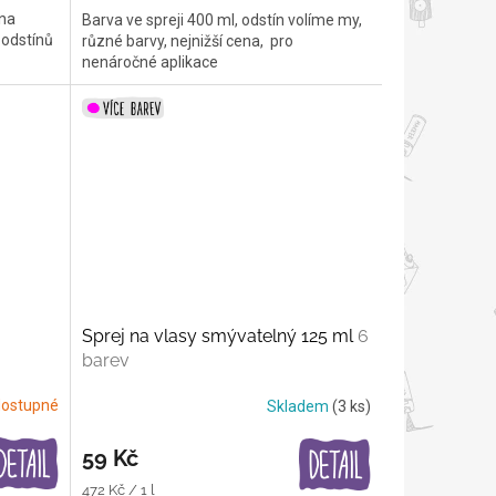
 na
Barva ve spreji 400 ml, odstín volíme my,
 odstínů
různé barvy, nejnižší cena, pro
nenáročné aplikace
Sprej na vlasy smývatelný 125 ml
6
barev
ostupné
Skladem
(3 ks)
59 Kč
Měrná
472 Kč / 1 l