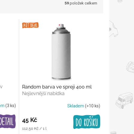
59
položek celkem
ev
Random barva ve spreji 400 ml
Nejlevnější nabídka
dem
(3 ks)
Skladem
(>10 ks)
45 Kč
Měrná
112,50 Kč / 1 l
cena: