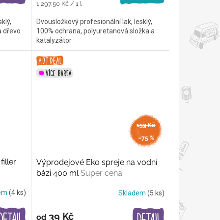
Měrná
1 297,50 Kč / 1 l
cena:
klý,
Dvousložkový profesionální lak, lesklý,
a dřevo
100% ochrana, polyuretanová složka a
katalyzátor
159 Kč
až
–75 %
iller
Výprodejové Eko spreje na vodní
bázi 400 ml
Super cena
dem
(4 ks)
Skladem
(5 ks)
39 Kč
od