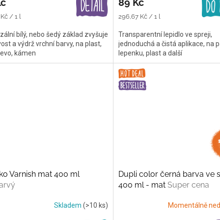
Kč
89 Kč
Měrná
Kč / 1 l
296,67 Kč / 1 l
cena:
zální bílý, nebo šedý základ zvyšuje
Transparentní lepidlo ve spreji,
vost a výdrž vrchní barvy, na plast,
jednoduchá a čistá aplikace, na p
řevo, kámen
lepenku, plast a další
ko Varnish mat 400 ml
Dupli color černá barva ve s
arvý
400 ml - mat
Super cena
Skladem
(>10 ks)
Momentálně ned