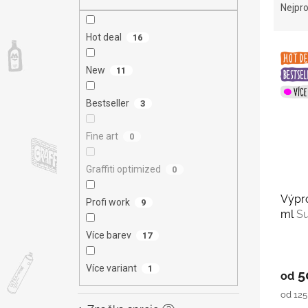
n
a
Nejpro
e
z
l
e
Hot deal
16
V
n
ý
í
New
11
p
p
i
r
Bestseller
3
s
o
p
d
Fine art
0
r
u
o
k
Graffiti optimized
d
0
t
u
ů
Výpro
k
Profi work
9
ml
Su
t
ů
Více barev
17
Více variant
1
5
od
Měrná
od 125 
cena: