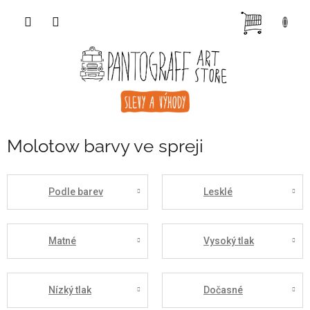
Přejít
NÁKUP
na
obsah
KOŠÍK
Molotow barvy ve spreji
Podle barev
Lesklé
Matné
Vysoký tlak
Nízký tlak
Dočasné