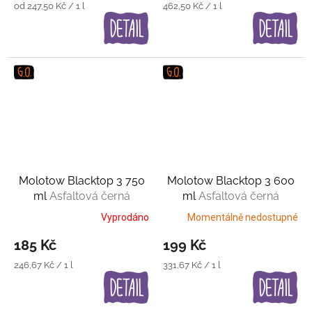
Měrná
Měrná
od 247,50 Kč / 1 l
462,50 Kč / 1 l
cena:
cena:
Molotow Blacktop 3 750
Molotow Blacktop 3 600
ml
Asfaltová černá
ml
Asfaltová černá
Vyprodáno
Momentálně nedostupné
185 Kč
199 Kč
Měrná
Měrná
246,67 Kč / 1 l
331,67 Kč / 1 l
cena:
cena: