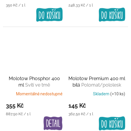
Měrná
Měrná
350 Kč / 1 l
248,33 Kč / 1 l
cena:
cena:
Molotow Phosphor 400
Molotow Premium 400 ml
ml
Svítí ve tmě
bílá
Polomat/pololesk
Momentálně nedostupné
Skladem
(>10 ks)
355 Kč
145 Kč
Měrná
Měrná
887,50 Kč / 1 l
362,50 Kč / 1 l
cena:
cena: