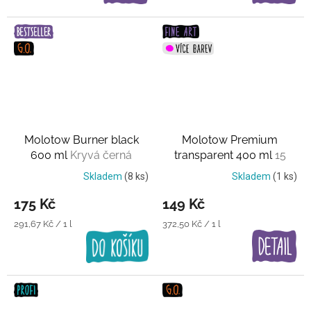
Molotow Burner black
Molotow Premium
600 ml
Kryvá černá
transparent 400 ml
15
průhledných barev
Skladem
(8 ks)
Skladem
(1 ks)
175 Kč
149 Kč
Měrná
Měrná
291,67 Kč / 1 l
372,50 Kč / 1 l
cena:
cena: