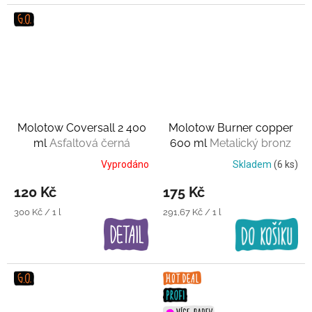
Molotow Coversall 2 400
Molotow Burner copper
ml
Asfaltová černá
600 ml
Metalický bronz
Vyprodáno
Skladem
(6 ks)
120 Kč
175 Kč
Měrná
Měrná
300 Kč / 1 l
291,67 Kč / 1 l
cena:
cena: