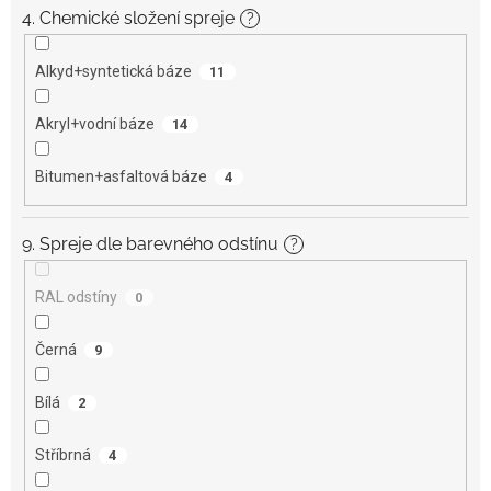
4. Chemické složení spreje
?
Alkyd+syntetická báze
11
Akryl+vodní báze
14
Bitumen+asfaltová báze
4
9. Spreje dle barevného odstínu
?
RAL odstíny
0
Černá
9
Bílá
2
Stříbrná
4