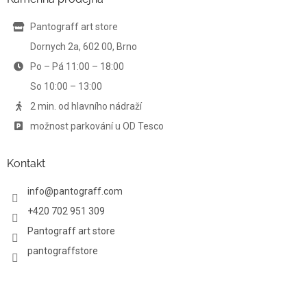
c
t
í
í
Pantograff art store
p
r
Dornych 2a, 602 00, Brno
v
Po – Pá 11:00 – 18:00
k
y
So 10:00 – 13:00
v
ý
2 min. od hlavního nádraží
p
možnost parkování u OD Tesco
i
s
u
Kontakt
info
@
pantograff.com
+420 702 951 309
Pantograff art store
pantograffstore