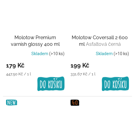
Molotow Premium
Molotow Coversall 2 600
varnish glossy 400 ml
ml
Asfaltová černá
Transparentní lak
Skladem
(>10 ks)
Skladem
(>10 ks)
179 Kč
199 Kč
Měrná
Měrná
447,50 Kč / 1 l
331,67 Kč / 1 l
cena:
cena: