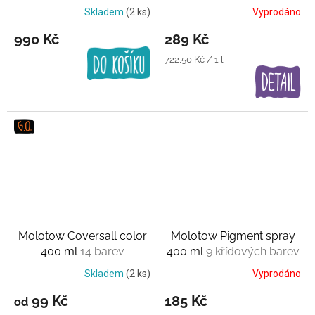
Skladem
(2 ks)
Vyprodáno
990 Kč
289 Kč
Měrná
722,50 Kč / 1 l
cena:
Molotow Coversall color
Molotow Pigment spray
400 ml
14 barev
400 ml
9 křídových barev
Skladem
(2 ks)
Vyprodáno
99 Kč
185 Kč
od