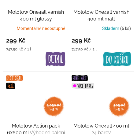
Molotow One4all varnish
Molotow One4all varnish
400 ml glossy
400 ml matt
Transparentní lak
Transparentní lak
Momentálně nedostupné
Skladem
(6 ks)
299 Kč
299 Kč
Měrná
Měrná
747,50 Kč / 1 l
747,50 Kč / 1 l
cena:
cena:
1 050 Kč
305 Kč
–5 %
–5 %
Molotow Action pack
Molotow One4all 400 ml
6x600 ml
Výhodné balení
24 barev