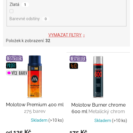
Zlatá
1
Barevné odstíny
0
VYMAZAT FILTRY
Položek k zobrazení:
32
V
ý
p
i
s
p
r
o
Molotow Premium 400 ml
Molotow Burner chrome
d
275 barev
600 ml
Metalický chrom
u
k
Skladem
(>10 ks)
Skladem
(>10 ks)
t
135 Kč
175 Kč
od