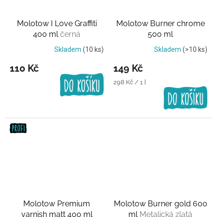
Molotow I Love Graffiti
Molotow Burner chrome
400 ml
černá
500 ml
Skladem
(10 ks)
Skladem
(>10 ks)
110 Kč
149 Kč
Měrná
298 Kč / 1 l
cena:
Molotow Premium
Molotow Burner gold 600
varnish matt 400 ml
ml
Metalická zlatá