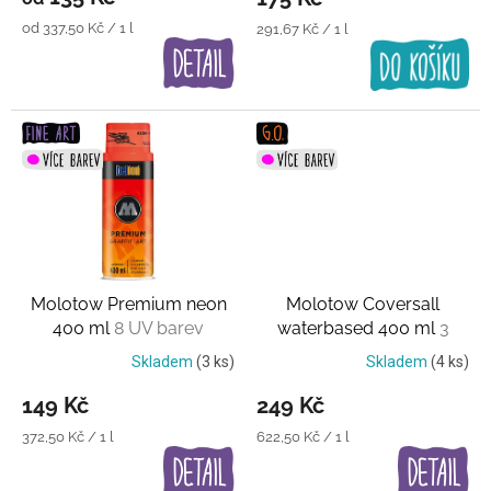
ů
Měrná
od 337,50 Kč / 1 l
Měrná
291,67 Kč / 1 l
cena:
cena:
Molotow Premium neon
Molotow Coversall
400 ml
8 UV barev
waterbased 400 ml
3
barvy
Skladem
(3 ks)
Skladem
(4 ks)
149 Kč
249 Kč
Měrná
Měrná
372,50 Kč / 1 l
622,50 Kč / 1 l
cena:
cena: