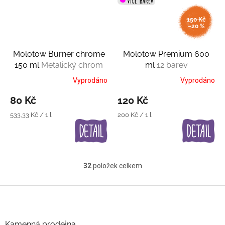
150 Kč
–20 %
Molotow Burner chrome
Molotow Premium 600
150 ml
Metalický chrom
ml
12 barev
Vyprodáno
Vyprodáno
80 Kč
120 Kč
Měrná
Měrná
533,33 Kč / 1 l
200 Kč / 1 l
cena:
cena:
32
položek celkem
O
v
l
Z
á
á
d
p
a
a
Kamenná prodejna