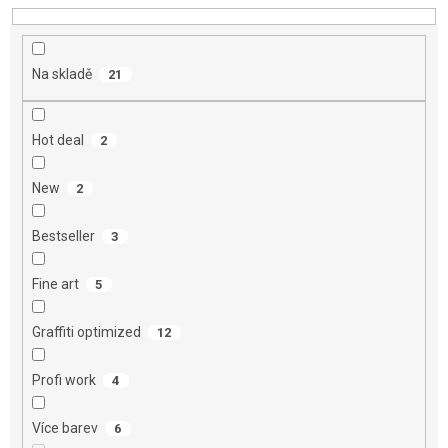
u
k
t
Na skladě
21
ů
Hot deal
2
New
2
Bestseller
3
Fine art
5
Graffiti optimized
12
Profi work
4
Více barev
6