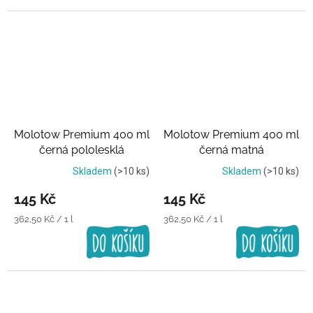
Molotow Premium 400 ml
Molotow Premium 400 ml
černá pololesklá
černá matná
Skladem
(>10 ks)
Skladem
(>10 ks)
145 Kč
145 Kč
Měrná
Měrná
362,50 Kč / 1 l
362,50 Kč / 1 l
cena:
cena: