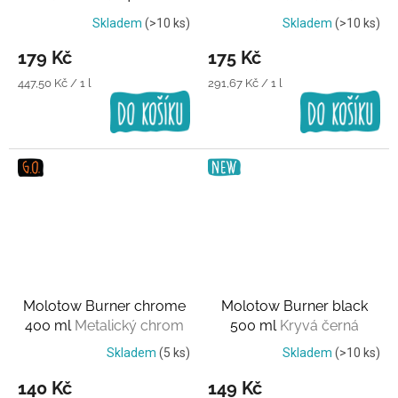
Transparentní lak
Skladem
(>10 ks)
Skladem
(>10 ks)
179 Kč
175 Kč
Měrná
Měrná
447,50 Kč / 1 l
291,67 Kč / 1 l
cena:
cena:
Molotow Burner chrome
Molotow Burner black
400 ml
Metalický chrom
500 ml
Kryvá černá
Skladem
(5 ks)
Skladem
(>10 ks)
140 Kč
149 Kč