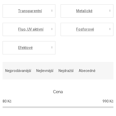
Transparentní
Metalické
Fluo, UV aktivní
Fosforové
Efektové
Ř
a
Nejprodávanější
Nejlevnější
Nejdražší
Abecedně
z
e
n
Cena
í
p
80
Kč
990
Kč
r
o
d