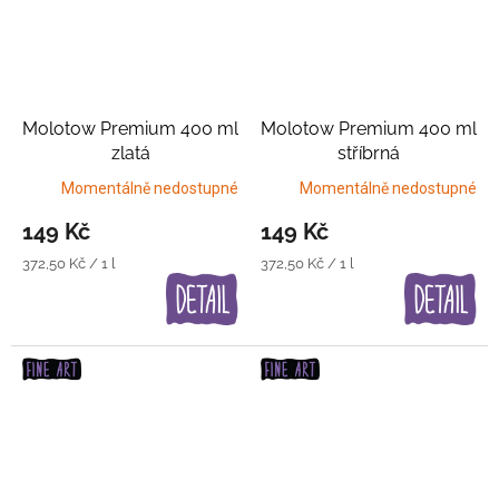
Molotow Premium 400 ml
Molotow Premium 400 ml
zlatá
stříbrná
Momentálně nedostupné
Momentálně nedostupné
149 Kč
149 Kč
Měrná
Měrná
372,50 Kč / 1 l
372,50 Kč / 1 l
cena:
cena: