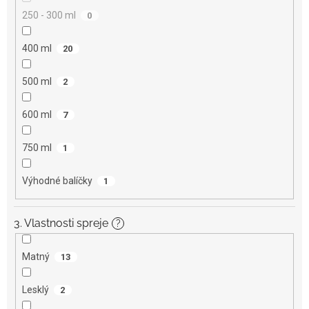
250 - 300 ml
0
400 ml
20
500 ml
2
600 ml
7
750 ml
1
Výhodné balíčky
1
3. Vlastnosti spreje
?
Matný
13
Lesklý
2