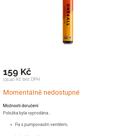
159 Kč
131,40 Kč bez DPH
Měrná
Momentálně nedostupné
cena:
Možnosti doručení
Položka byla vyprodána…
Fix s pumpovacím ventilem,