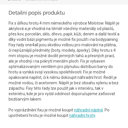
Detailní popis produktu
Fix s šířkou hrotu 4 mm německého výrobce Molotow. Náplň je
akrylová a je vhodná na téměř všechny materiály od plastů,
přes kov, porcelán, sklo, dřevo, papír, kůži, denim a další textil a
díky vodní bázi pigmentu je možné fix použít i na bodypaining.
Fixy řady one4all jsou skvělou volbou pro malování na plátna,
či nejrůznější předměty (boty, modely, šperky). Díky hrotu s 4
mm stopou je možné docílit jemných tahů a přesných prací,
ale je vhodný i na pokrytí menším ploch. Fix je vybaven
optimalizovaným ventilem pro plynulou distribuci barvy do
hrotu a vyniká svojí vysokou spolehlivostí. Fix je možné
opakovaně naplnit, či k němu dokoupit náhradní hrot. Ředit je
možné vodou, či acetonem. Náplň je bez obsahu xylenu a bez
zápachu. Fixy této řady lze použít jak v interiéru, tak v
exteriéru, kde je pro vyšší odolnost doporučujeme zafixovat
bezbarvým lakem.
Po vyprázdnění fixu je možné koupit
náhradní náplně
. Po
upotřebení hrotu je možné koupit
náhradní hroty
.