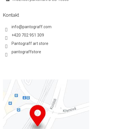
Kontakt
info
@
pantograff.com
+420 702 951 309
Pantograff art store
pantograffstore