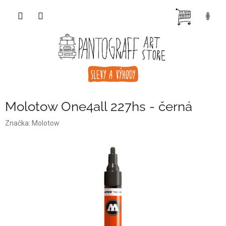
Přejít
NÁKUP
na
obsah
KOŠÍK
Molotow One4all 227hs - černá
Značka:
Molotow