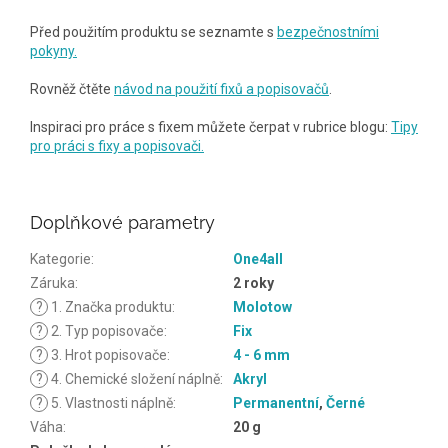
Před použitím produktu se seznamte s
bezpečnostními
pokyny.
Rovněž čtěte
návod na použití fixů a popisovačů
.
Inspiraci pro práce s fixem můžete čerpat v rubrice blogu:
Tipy
pro práci s fixy a popisovači.
Doplňkové parametry
Kategorie
:
One4all
Záruka
:
2 roky
?
1. Značka produktu
:
Molotow
?
2. Typ popisovače
:
Fix
?
3. Hrot popisovače
:
4 - 6 mm
?
4. Chemické složení náplně
:
Akryl
?
5. Vlastnosti náplně
:
Permanentní
,
Černé
Váha
:
20 g