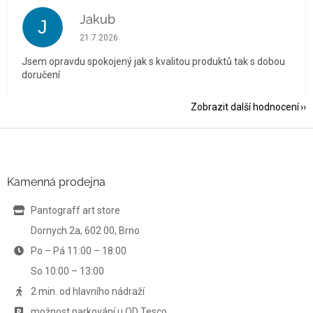
Jakub
J
Hodnocení obchodu je 5 z 5 hvězdiček.
21.7.2026
Jsem opravdu spokojený jak s kvalitou produktů tak s dobou
doručení
Zobrazit další hodnocení
Z
á
p
a
Kamenná prodejna
t
í
Pantograff art store
Dornych 2a, 602 00, Brno
Po – Pá 11:00 – 18:00
So 10:00 – 13:00
2 min. od hlavního nádraží
možnost parkování u OD Tesco