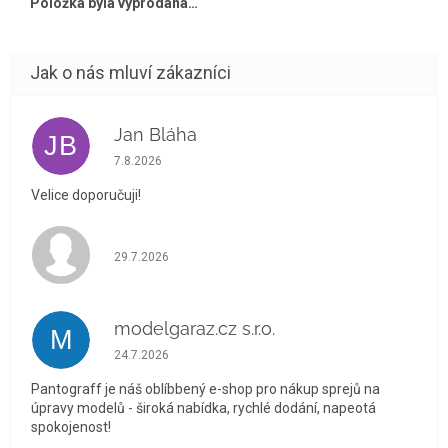
Položka byla vyprodána…
Jan Bláha
JB
Hodnocení obchodu je 5 z 5 hvězdiček.
7.8.2026
Velice doporučuji!
Hodnocení obchodu je 5 z 5 hvězdiček.
29.7.2026
modelgaraz.cz s.r.o.
M
Hodnocení obchodu je 5 z 5 hvězdiček.
24.7.2026
Pantograff je náš oblíbbený e-shop pro nákup sprejů na
úpravy modelů - široká nabídka, rychlé dodání, napeotá
spokojenost!