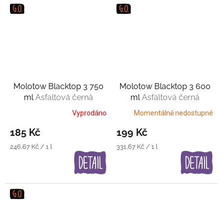
Molotow Blacktop 3 750
Molotow Blacktop 3 600
ml
Asfaltová černá
ml
Asfaltová černá
Vyprodáno
Momentálně nedostupné
185 Kč
199 Kč
Měrná
Měrná
246,67 Kč / 1 l
331,67 Kč / 1 l
cena:
cena: