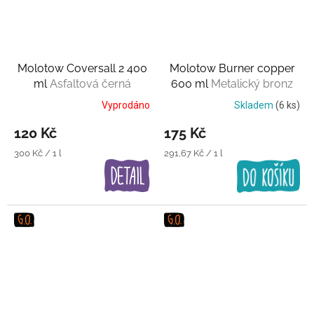
Molotow Coversall 2 400
Molotow Burner copper
ml
Asfaltová černá
600 ml
Metalický bronz
Vyprodáno
Skladem
(6 ks)
120 Kč
175 Kč
Měrná
Měrná
300 Kč / 1 l
291,67 Kč / 1 l
cena:
cena: