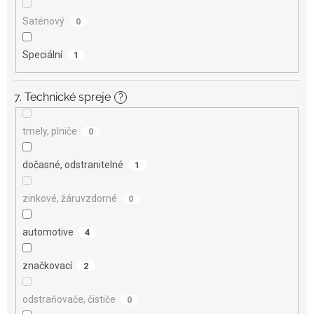
Saténový
0
Speciální
1
7. Technické spreje
?
tmely, plniče
0
dočasné, odstranitelné
1
zinkové, žáruvzdorné
0
automotive
4
značkovací
2
odstraňovače, čističe
0