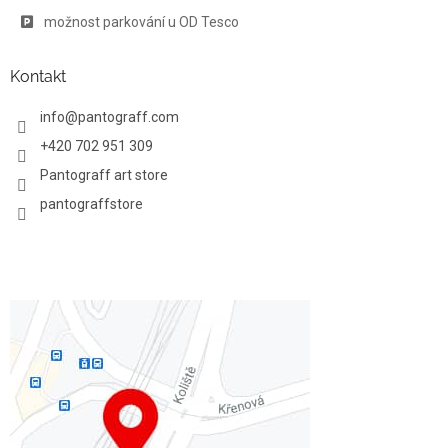
p
možnost parkování u OD Tesco
i
s
u
Kontakt
info
@
pantograff.com
+420 702 951 309
Pantograff art store
pantograffstore