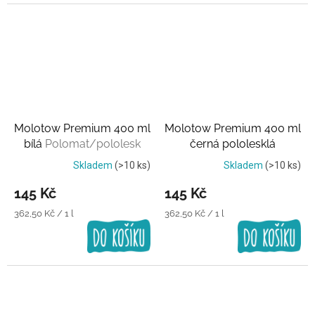
Molotow Premium 400 ml
Molotow Premium 400 ml
bílá
Polomat/pololesk
černá pololesklá
Skladem
(>10 ks)
Skladem
(>10 ks)
145 Kč
145 Kč
Měrná
Měrná
362,50 Kč / 1 l
362,50 Kč / 1 l
cena:
cena: