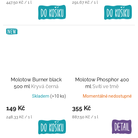
Měrná
Měrná
447,50 Kč / 1 l
291,67 Kč / 1 l
cena:
cena:
Molotow Burner black
Molotow Phosphor 400
500 ml
Kryvá černá
ml
Svítí ve tmě
Skladem
(>10 ks)
Momentálně nedostupné
149 Kč
355 Kč
Měrná
Měrná
248,33 Kč / 1 l
887,50 Kč / 1 l
cena:
cena: