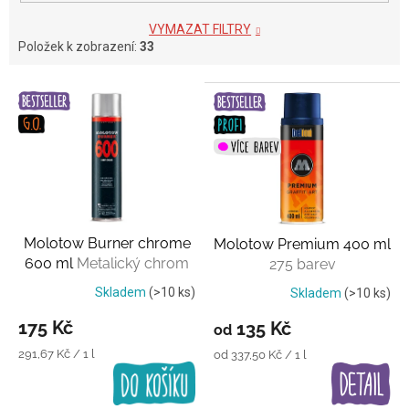
VYMAZAT FILTRY
Položek k zobrazení:
33
V
ý
p
i
s
p
r
o
Molotow Burner chrome
Molotow Premium 400 ml
d
600 ml
Metalický chrom
275 barev
u
k
Skladem
(>10 ks)
Skladem
(>10 ks)
t
175 Kč
135 Kč
od
ů
Měrná
291,67 Kč / 1 l
Měrná
od 337,50 Kč / 1 l
cena:
cena: