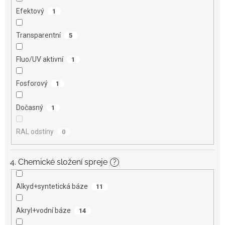
Efektový
1
Transparentní
5
Fluo/UV aktivní
1
Fosforový
1
Dočasný
1
RAL odstíny
0
4. Chemické složení spreje
?
Alkyd+syntetická báze
11
Akryl+vodní báze
14