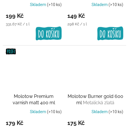
Skladem
(>10 ks)
Skladem
(>10 ks)
199 Kč
149 Kč
Měrná
Měrná
331,67 Kč / 1 l
298 Kč / 1 l
cena:
cena:
Molotow Premium
Molotow Burner gold 600
varnish matt 400 ml
ml
Metalická zlatá
Transparentní lak
Skladem
(>10 ks)
Skladem
(>10 ks)
179 Kč
175 Kč