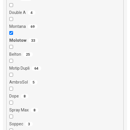
Double A
4
Montana
69
Molotow
33
Belton
25
Motip Dupli
64
AmbroSol
5
Dope
8
Spray Max
8
Soppec
3