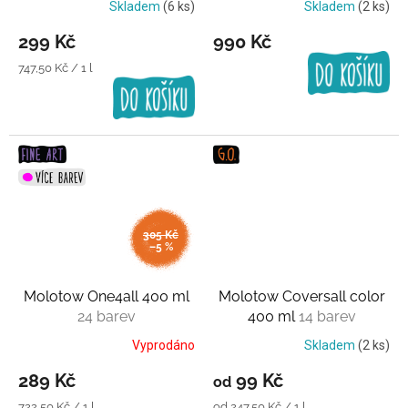
Skladem
(6 ks)
Skladem
(2 ks)
299 Kč
990 Kč
Měrná
747,50 Kč / 1 l
cena:
305 Kč
–5 %
Molotow One4all 400 ml
Molotow Coversall color
24 barev
400 ml
14 barev
Vyprodáno
Skladem
(2 ks)
289 Kč
99 Kč
od
Měrná
Měrná
722,50 Kč / 1 l
od 247,50 Kč / 1 l