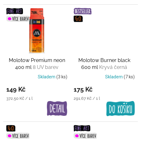
Molotow Premium neon
Molotow Burner black
400 ml
8 UV barev
600 ml
Kryvá černá
Skladem
(3 ks)
Skladem
(7 ks)
149 Kč
175 Kč
Měrná
Měrná
372,50 Kč / 1 l
291,67 Kč / 1 l
cena:
cena: