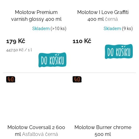
Molotow Premium
Molotow I Love Graffiti
varnish glossy 400 ml
400 ml
černá
Transparentní lak
Skladem
(>10 ks)
Skladem
(9 ks)
179 Kč
110 Kč
Měrná
447,50 Kč / 1 l
cena:
Molotow Coversall 2 600
Molotow Burner chrome
ml
Asfaltová černá
500 ml