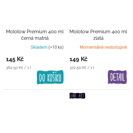
Molotow Premium 400 ml
Molotow Premium 400 ml
černá matná
zlatá
Skladem
(>10 ks)
Momentálně nedostupné
145 Kč
149 Kč
Měrná
Měrná
362,50 Kč / 1 l
372,50 Kč / 1 l
cena:
cena: