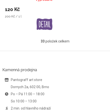
120 Kč
Měrná
200 Kč / 1 l
cena:
33
položek celkem
O
v
l
Z
á
á
d
p
a
a
Kamenná prodejna
c
t
í
í
Pantograff art store
p
r
Dornych 2a, 602 00, Brno
v
Po – Pá 11:00 – 18:00
k
y
So 10:00 – 13:00
v
ý
2 min. od hlavního nádraží