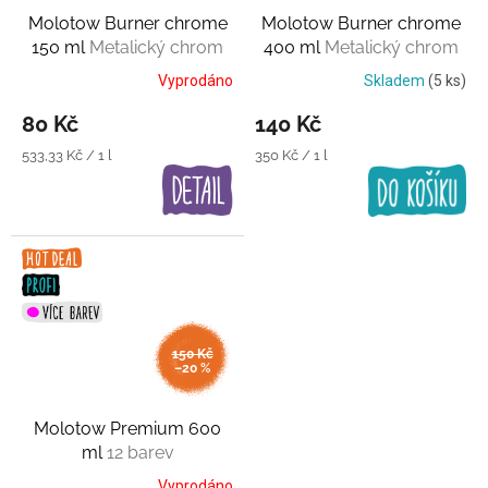
Molotow Burner chrome
Molotow Burner chrome
150 ml
Metalický chrom
400 ml
Metalický chrom
Vyprodáno
Skladem
(5 ks)
80 Kč
140 Kč
Měrná
Měrná
533,33 Kč / 1 l
350 Kč / 1 l
cena:
cena:
150 Kč
–20 %
Molotow Premium 600
ml
12 barev
Vyprodáno