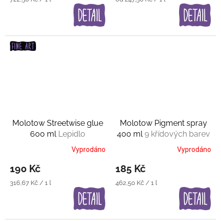
cena:
cena:
Molotow Streetwise glue
Molotow Pigment spray
600 ml
Lepidlo
400 ml
9 křídových barev
Vyprodáno
Vyprodáno
190 Kč
185 Kč
Měrná
Měrná
316,67 Kč / 1 l
462,50 Kč / 1 l
cena:
cena: