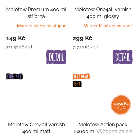
Molotow Premium 400 ml
Molotow One4all varnish
stříbrná
400 ml glossy
Transparentní lak
Momentálně nedostupné
Momentálně nedostupné
149 Kč
299 Kč
Měrná
Měrná
372,50 Kč / 1 l
747,50 Kč / 1 l
cena:
cena:
1 050 Kč
–5 %
Molotow One4all varnish
Molotow Action pack
400 ml matt
6x600 ml
Výhodné balení
Transparentní lak