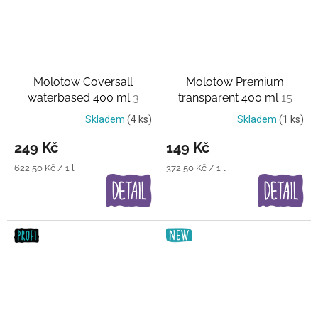
Molotow Coversall
Molotow Premium
waterbased 400 ml
3
transparent 400 ml
15
barvy
průhledných barev
Skladem
(4 ks)
Skladem
(1 ks)
249 Kč
149 Kč
Měrná
Měrná
622,50 Kč / 1 l
372,50 Kč / 1 l
cena:
cena: