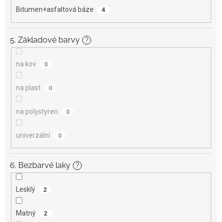
Bitumen+asfaltová báze
4
5. Základové barvy
?
na kov
0
na plast
0
na polystyren
0
univerzální
0
6. Bezbarvé laky
?
Lesklý
2
Matný
2