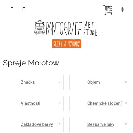
Přejít
NÁKUP
na
obsah
KOŠÍK
Spreje Molotow
Značka
Objem
Vlastnosti
Chemické složení
Základové barvy
Bezbarvé laky