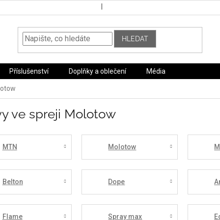
HLEDAT
Příslušenství
Doplňky a oblečení
Média
lotow
y ve spreji Molotow
MTN
Molotow
M
Belton
Dope
A
Flame
Spray max
E