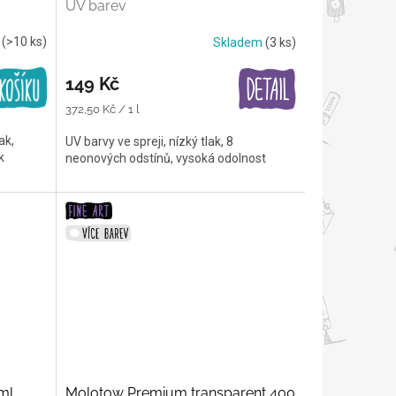
UV barev
m
(>10 ks)
Skladem
(3 ks)
149 Kč
Měrná
372,50 Kč / 1 l
cena:
ak,
UV barvy ve spreji, nízký tlak, 8
k
neonových odstínů, vysoká odolnost
ml
Molotow Premium transparent 400