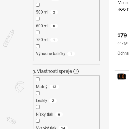
Molo
400 
500 ml
2
600 ml
8
179
750 ml
1
Měrná
447,50 
cena:
Ochran
Výhodné balíčky
1
3. Vlastnosti spreje
?
Matný
13
Lesklý
2
Nízký tlak
6
Vysoký tlak
14