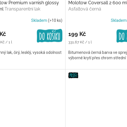
tow Premium varnish glossy
Molotow Coversall 2 600 m
ml
Transparentní lak
Asfaltová černá
Skladem
(>10 ks)
Sklade
 Kč
199 Kč
Měrná
Kč / 1 l
331,67 Kč / 1 l
cena:
ný lak, čirý, lesklý, vysoká odolnost
Bitumenová černá barva ve spreji
výborné krytí přes chrom střední 