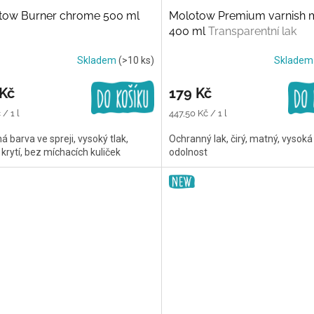
tow Burner chrome 500 ml
Molotow Premium varnish 
400 ml
Transparentní lak
Skladem
(>10 ks)
Sklade
 Kč
179 Kč
Měrná
/ 1 l
447,50 Kč / 1 l
cena:
ná barva ve spreji, vysoký tlak,
Ochranný lak, čirý, matný, vysoká
 krytí, bez míchacích kuliček
odolnost