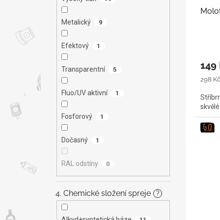
Molo
Metalický
9
Efektový
1
149
Transparentní
5
Měrná
298 Kč 
cena:
Fluo/UV aktivní
1
Stříbr
skvělé
Fosforový
1
Dočasný
1
RAL odstíny
0
4. Chemické složení spreje
?
Alkyd+syntetická báze
11