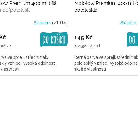
tow Premium 400 ml bílá
Molotow Premium 400 ml č
mat/pololesk
pololesklá
Skladem
(>10 ks)
Sklade
Kč
145 Kč
Měrná
Kč / 1 l
362,50 Kč / 1 l
cena:
rva ve spreji, střední tlak,
Černá barva ve spreji, střední tlak
sklý vzhled, vysoká odolnost,
pololesklý vzhled, vysoká odolno
 vlastnosti
skvělé vlastnosti