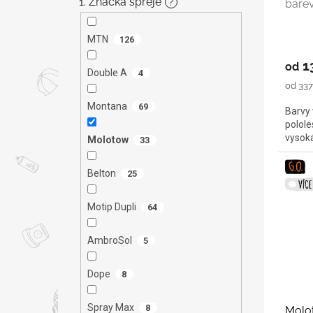
1. Značka spreje
?
bare
t
ů
MTN
126
1
od
Double A
4
Měrná
od 337,
cena:
Montana
69
Barvy 
polole
vysok
Molotow
33
Belton
25
Motip Dupli
64
AmbroSol
5
Dope
8
Spray Max
8
Molo