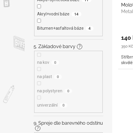
Molo
Meta
Akryl+vodní báze
14
Bitumen+asfaltová báze
4
140
5. Základové barvy
Měrná
350 Kč 
?
cena:
Stříbr
na kov
0
skvělé
na plast
0
na polystyren
0
univerzální
0
9. Spreje dle barevného odstínu
?