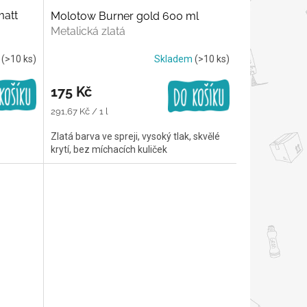
matt
Molotow Burner gold 600 ml
Metalická zlatá
m
(>10 ks)
Skladem
(>10 ks)
175 Kč
Měrná
291,67 Kč / 1 l
cena:
Zlatá barva ve spreji, vysoký tlak, skvělé
krytí, bez míchacích kuliček