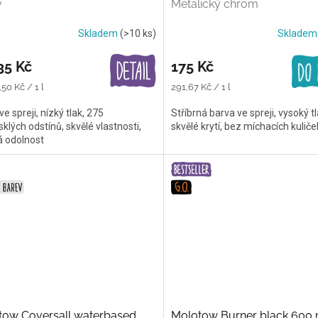
v
Metalický chrom
Skladem
(>10 ks)
Sklade
35 Kč
175 Kč
Měrná
50 Kč / 1 l
291,67 Kč / 1 l
cena:
ve spreji, nízký tlak, 275
Stříbrná barva ve spreji, vysoký tl
sklých odstínů, skvělé vlastnosti,
skvělé krytí, bez míchacích kuliče
á odolnost
tow Coversall waterbased
Molotow Burner black 600 