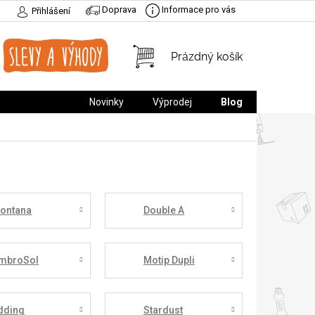
Doprava
Informace pro vás
Přihlášení
NÁKUPNÍ
Prázdný košík
KOŠÍK
Novinky
Výprodej
Blog
ontana
Double A
mbroSol
Motip Dupli
dding
Stardust