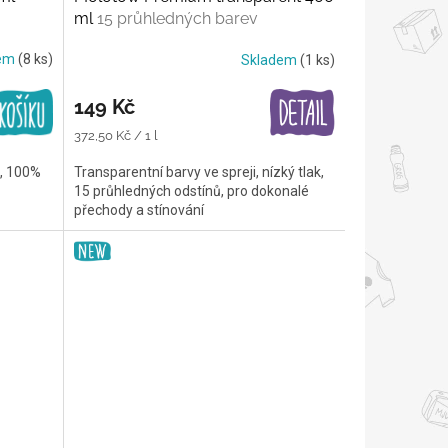
ml
15 průhledných barev
dem
(8 ks)
Skladem
(1 ks)
149 Kč
Měrná
372,50 Kč / 1 l
cena:
k, 100%
Transparentní barvy ve spreji, nízký tlak,
15 průhledných odstínů, pro dokonalé
přechody a stínování