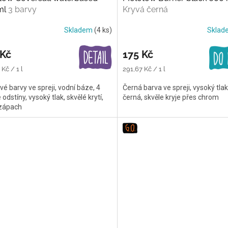
ml
3 barvy
Kryvá černá
Skladem
(4 ks)
Skla
 Kč
175 Kč
Měrná
Kč / 1 l
291,67 Kč / 1 l
cena:
vé barvy ve spreji, vodní báze, 4
Černá barva ve spreji, vysoký tla
odstíny, vysoký tlak, skvělé krytí,
černá, skvěle kryje přes chrom
 zápach