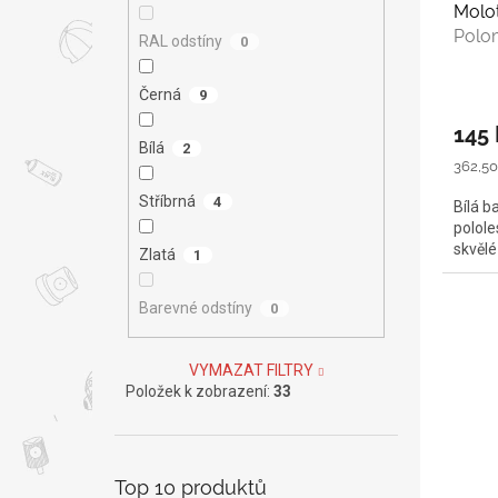
Molo
Polo
RAL odstíny
0
Černá
9
145 
Bílá
2
Měrná
362,50 
cena:
Stříbrná
4
Bílá ba
polole
skvělé
Zlatá
1
Barevné odstíny
0
VYMAZAT FILTRY
Položek k zobrazení:
33
Top 10 produktů