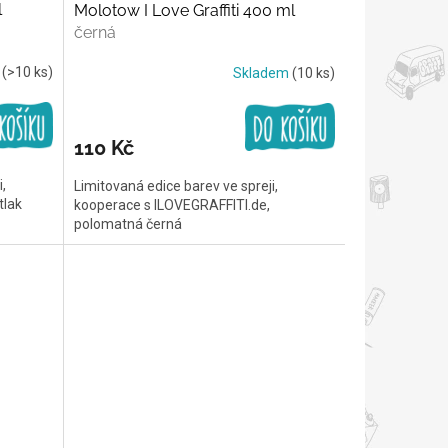
l
Molotow I Love Graffiti 400 ml
černá
m
(>10 ks)
Skladem
(10 ks)
110 Kč
,
Limitovaná edice barev ve spreji,
tlak
kooperace s ILOVEGRAFFITI.de,
polomatná černá