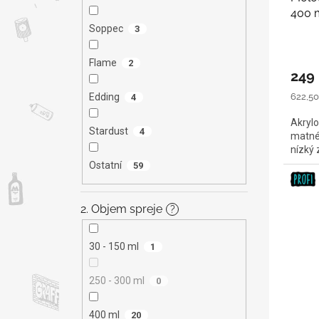
400 
Soppec
3
Flame
2
249
Měrná
622,50 
Edding
4
cena:
Akrylo
Stardust
4
matné 
nízký
Ostatní
59
2. Objem spreje
?
30 - 150 ml
1
250 - 300 ml
0
400 ml
20