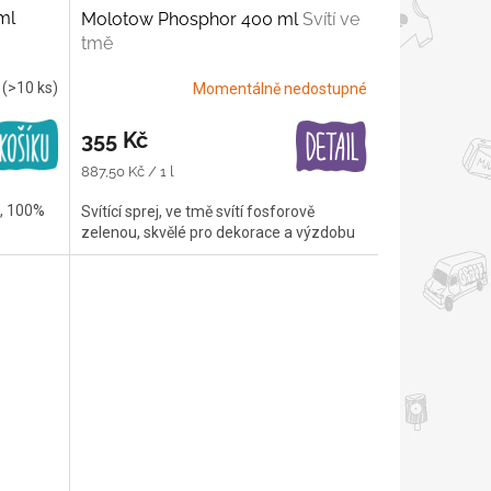
ml
Molotow Phosphor 400 ml
Svítí ve
tmě
m
(>10 ks)
Momentálně nedostupné
355 Kč
Měrná
887,50 Kč / 1 l
cena:
k, 100%
Svítící sprej, ve tmě svítí fosforově
zelenou, skvělé pro dekorace a výzdobu