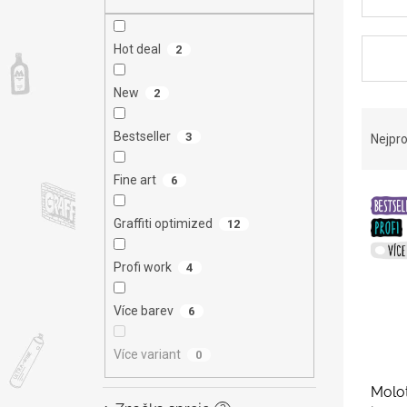
n
e
l
Hot deal
2
New
2
Ř
a
Bestseller
3
Nejpro
z
e
Fine art
6
V
n
ý
í
Graffiti optimized
12
p
p
i
r
Profi work
4
s
o
p
d
Více barev
6
r
u
o
k
d
t
Více variant
0
u
ů
Molo
k