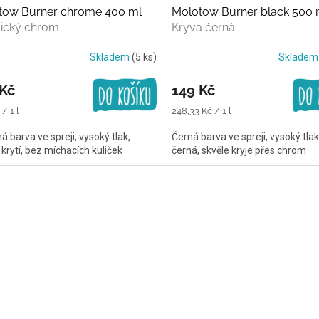
tow Burner chrome 400 ml
Molotow Burner black 500 
lický chrom
Kryvá černá
Skladem
(5 ks)
Sklade
 Kč
149 Kč
Měrná
/ 1 l
248,33 Kč / 1 l
cena:
ná barva ve spreji, vysoký tlak,
Černá barva ve spreji, vysoký tla
 krytí, bez míchacích kuliček
černá, skvěle kryje přes chrom