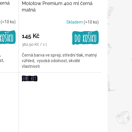
erná
Molotow Premium 400 ml černá
matná
m
(>10 ks)
Skladem
(>10 ks)
145 Kč
Měrná
362,50 Kč / 1 l
cena:
,
Černá barva ve spreji, střední tlak, matný
st,
vzhled, vysoká odolnost, skvělé
vlastnosti