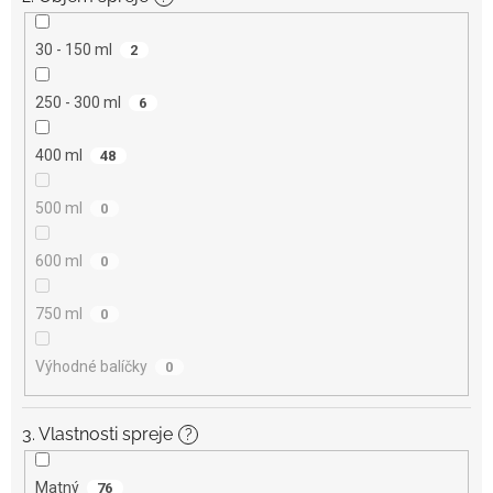
30 - 150 ml
2
250 - 300 ml
6
400 ml
48
500 ml
0
600 ml
0
750 ml
0
Výhodné balíčky
0
3. Vlastnosti spreje
?
Matný
76