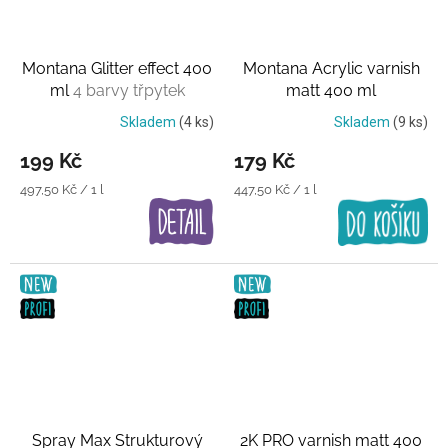
Montana Glitter effect 400
Montana Acrylic varnish
ml
4 barvy třpytek
matt 400 ml
Transparentní lak
Skladem
(4 ks)
Skladem
(9 ks)
199 Kč
179 Kč
Měrná
Měrná
497,50 Kč / 1 l
447,50 Kč / 1 l
cena:
cena:
Spray Max Strukturový
2K PRO varnish matt 400