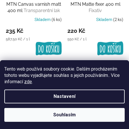
MTN Canvas varnish matt
MTN Matte fixer 400 ml
400 ml
Transparentní lak
Fixativ
Skladem
(6 ks)
Skladem
(2 ks)
235 Kč
220 Kč
Měrná
Měrná
587,50 Kč / 1 l
550 Kč / 1 l
cena:
cena:
Tento web používá soubory cookie. Dalším procházením
tohoto webu vyjadřujete souhlas s jejich používáním.. Více
informací
zde
.
Nastavení
MTN Synthetic Varnish
Montana Vintage effect
Souhlasím
matt 400 ml
400 ml
Zažloutlý retro
Transparentní lak
efekt
Skladem
(10 ks)
Skladem
(7 ks)