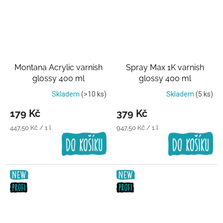
Montana Acrylic varnish
Spray Max 1K varnish
glossy 400 ml
glossy 400 ml
Transparentní lak
Transparentní lak
Skladem
(>10 ks)
Skladem
(5 ks)
179 Kč
379 Kč
Měrná
Měrná
447,50 Kč / 1 l
947,50 Kč / 1 l
cena:
cena: