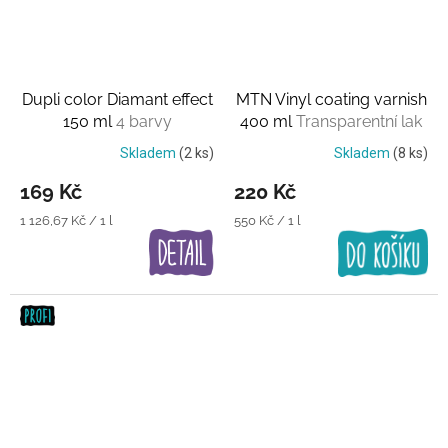
Dupli color Diamant effect
MTN Vinyl coating varnish
150 ml
4 barvy
400 ml
Transparentní lak
Skladem
(2 ks)
Skladem
(8 ks)
169 Kč
220 Kč
Měrná
Měrná
1 126,67 Kč / 1 l
550 Kč / 1 l
cena:
cena: