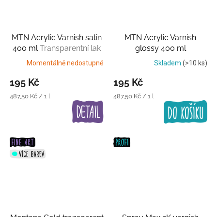
MTN Acrylic Varnish satin
MTN Acrylic Varnish
400 ml
Transparentní lak
glossy 400 ml
Transparentní lak
Momentálně nedostupné
Skladem
(>10 ks)
195 Kč
195 Kč
Měrná
Měrná
487,50 Kč / 1 l
487,50 Kč / 1 l
cena:
cena: