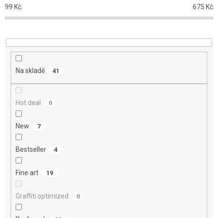
p
99
Kč
675
Kč
r
o
d
u
k
t
Na skladě
41
ů
Hot deal
0
New
7
Bestseller
4
Fine art
19
Graffiti optimized
0