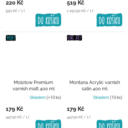
220 Kč
519 Kč
Měrná
Měrná
550 Kč / 1 l
1 297,50 Kč / 1 l
cena:
cena:
Molotow Premium
Montana Acrylic varnish
varnish matt 400 ml
satin 400 ml
Transparentní lak
Transparentní lak
Skladem
(>10 ks)
Skladem
(10 ks)
179 Kč
179 Kč
Měrná
Měrná
447,50 Kč / 1 l
447,50 Kč / 1 l
cena:
cena: