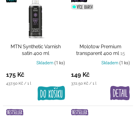
MTN Synthetic Varnish
Molotow Premium
satin 400 ml
transparent 400 ml
15
Transparentní lak
průhledných barev
Skladem
(1 ks)
Skladem
(1 ks)
175 Kč
149 Kč
Měrná
Měrná
437,50 Kč / 1 l
372,50 Kč / 1 l
cena:
cena: