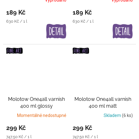
Vyprodáno
Vyprodáno
189 Kč
189 Kč
Měrná
Měrná
630 Kč / 1 l
630 Kč / 1 l
cena:
cena:
Molotow One4all varnish
Molotow One4all varnish
400 ml glossy
400 ml matt
Transparentní lak
Transparentní lak
Momentálně nedostupné
Skladem
(6 ks)
299 Kč
299 Kč
Měrná
Měrná
747,50 Kč / 1 l
747,50 Kč / 1 l