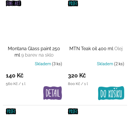
Montana Glass paint 250
MTN Teak oil 400 ml
Olej
ml
9 barev na sklo
Skladem
(3 ks)
Skladem
(2 ks)
140 Kč
320 Kč
Měrná
Měrná
560 Kč / 1 l
800 Kč / 1 l
cena:
cena: