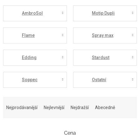
AmbroSol
Motip Dupli
Flame
Spray max
Edding
Stardust
Soppec
Ostatní
Ř
a
Nejprodávanější
Nejlevnější
Nejdražší
Abecedně
z
e
n
Cena
í