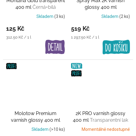
Montana Gold transparent
Spray Max 2K varnish
400 ml
Černá+bílá
glossy 400 ml
průsvitná barva
Transparentní lak
Skladem
(3 ks)
Skladem
(2 ks)
125 Kč
519 Kč
Měrná
Měrná
312,50 Kč / 1 l
1 297,50 Kč / 1 l
cena:
cena:
Molotow Premium
2K PRO varnish glossy
varnish glossy 400 ml
400 ml
Transparentní lak
Transparentní lak
Skladem
(>10 ks)
Momentálně nedostupné