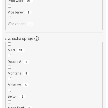
Profi work
28
Více barev
8
Více variant
0
1. Značka spreje
?
MTN
24
Double A
1
Montana
8
Molotow
5
Belton
2
Motip Dupli