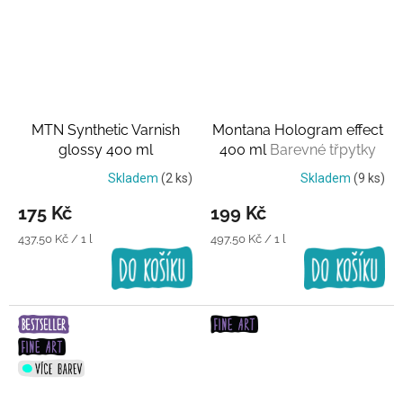
MTN Synthetic Varnish
Montana Hologram effect
glossy 400 ml
400 ml
Barevné třpytky
Transparentní lak
Skladem
(2 ks)
Skladem
(9 ks)
175 Kč
199 Kč
Měrná
Měrná
437,50 Kč / 1 l
497,50 Kč / 1 l
cena:
cena: