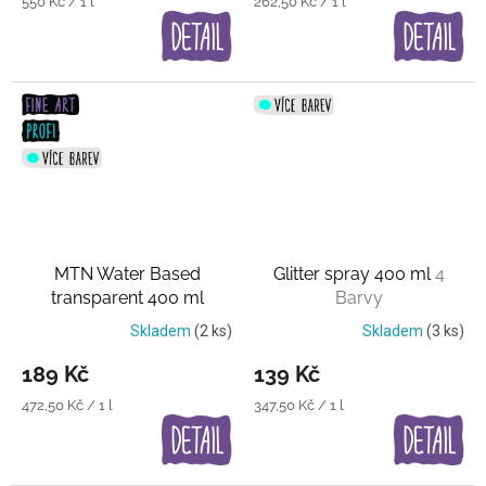
Měrná
Měrná
550 Kč / 1 l
262,50 Kč / 1 l
cena:
cena:
MTN Water Based
Glitter spray 400 ml
4
transparent 400 ml
Barvy
Průsvitná černá a bílá
Skladem
(2 ks)
Skladem
(3 ks)
189 Kč
139 Kč
Měrná
Měrná
472,50 Kč / 1 l
347,50 Kč / 1 l
cena:
cena: