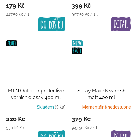
179 Kč
399 Kč
Měrná
Měrná
447,50 Kč / 1 l
997,50 Kč / 1 l
cena:
cena:
MTN Outdoor protective
Spray Max 1K varnish
varnish glossy 400 ml
matt 400 ml
Transparentní lak
Transparentní lak
Skladem
(9 ks)
Momentálně nedostupné
220 Kč
379 Kč
Měrná
Měrná
550 Kč / 1 l
947,50 Kč / 1 l
cena:
cena: