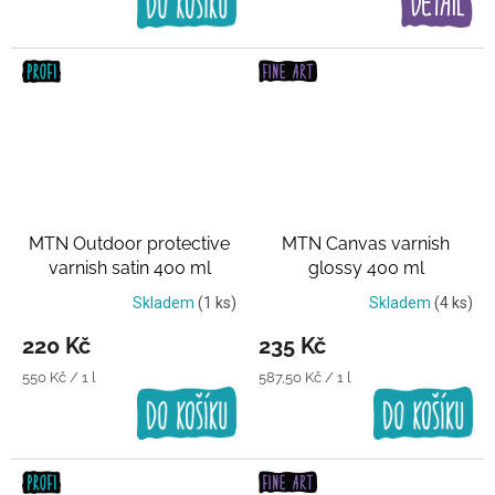
MTN Outdoor protective
MTN Canvas varnish
varnish satin 400 ml
glossy 400 ml
Transparentní lak
Transparentní lak
Skladem
(1 ks)
Skladem
(4 ks)
220 Kč
235 Kč
Měrná
Měrná
550 Kč / 1 l
587,50 Kč / 1 l
cena:
cena: