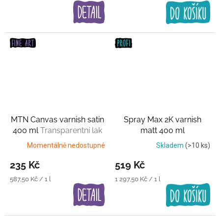
cena:
cena:
MTN Canvas varnish satin
Spray Max 2K varnish
400 ml
Transparentní lak
matt 400 ml
Transparentní lak
Momentálně nedostupné
Skladem
(>10 ks)
235 Kč
519 Kč
Měrná
Měrná
587,50 Kč / 1 l
1 297,50 Kč / 1 l
cena:
cena: