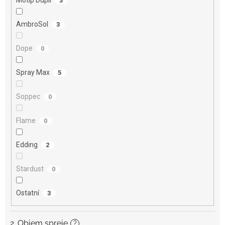
3
AmbroSol
3
Dope
0
Spray Max
5
Soppec
0
Flame
0
Edding
2
Stardust
0
Ostatní
3
2. Objem spreje
?