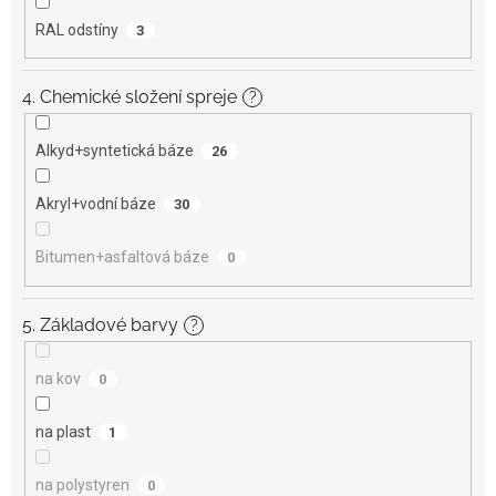
RAL odstíny
3
4. Chemické složení spreje
?
Alkyd+syntetická báze
26
Akryl+vodní báze
30
Bitumen+asfaltová báze
0
5. Základové barvy
?
na kov
0
na plast
1
na polystyren
0