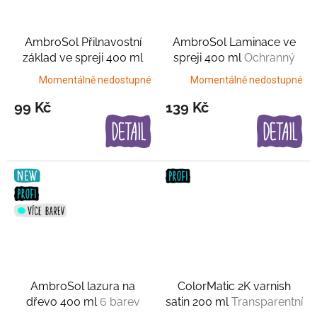
AmbroSol Přilnavostní
AmbroSol Laminace ve
základ ve spreji 400 ml
spreji 400 ml
Ochranný
Příprava povrchu
film
Momentálně nedostupné
Momentálně nedostupné
99 Kč
139 Kč
AmbroSol lazura na
ColorMatic 2K varnish
dřevo 400 ml
6 barev
satin 200 ml
Transparentní