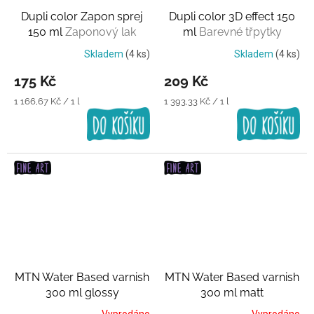
Dupli color Zapon sprej
Dupli color 3D effect 150
150 ml
Zaponový lak
ml
Barevné třpytky
Skladem
(4 ks)
Skladem
(4 ks)
175 Kč
209 Kč
Měrná
Měrná
1 166,67 Kč / 1 l
1 393,33 Kč / 1 l
cena:
cena:
MTN Water Based varnish
MTN Water Based varnish
300 ml glossy
300 ml matt
Transparentní lak
Transparentní lak