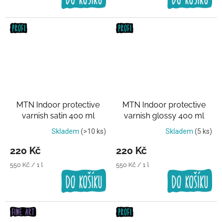
MTN Indoor protective
MTN Indoor protective
varnish satin 400 ml
varnish glossy 400 ml
Transparentní lak
Transparentní lak
Skladem
(>10 ks)
Skladem
(5 ks)
220 Kč
220 Kč
Měrná
Měrná
550 Kč / 1 l
550 Kč / 1 l
cena:
cena: