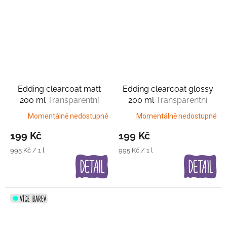
Edding clearcoat matt
Edding clearcoat glossy
200 ml
Transparentní
200 ml
Transparentní
matný lak
lesklý lak
Momentálně nedostupné
Momentálně nedostupné
199 Kč
199 Kč
Měrná
Měrná
995 Kč / 1 l
995 Kč / 1 l
cena:
cena: