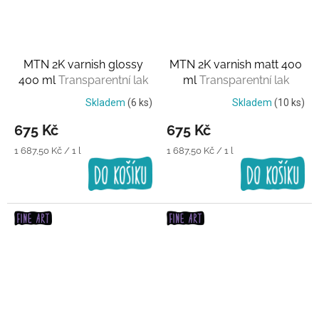
MTN 2K varnish glossy
MTN 2K varnish matt 400
400 ml
Transparentní lak
ml
Transparentní lak
Skladem
(6 ks)
Skladem
(10 ks)
675 Kč
675 Kč
Měrná
Měrná
1 687,50 Kč / 1 l
1 687,50 Kč / 1 l
cena:
cena: