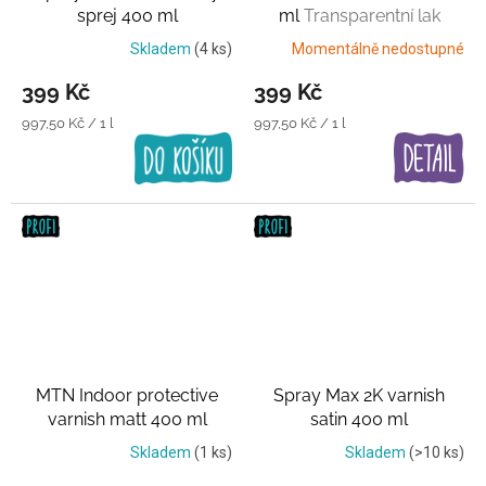
sprej 400 ml
ml
Transparentní lak
Transparentní lak
Skladem
(4 ks)
Momentálně nedostupné
399 Kč
399 Kč
Měrná
Měrná
997,50 Kč / 1 l
997,50 Kč / 1 l
cena:
cena:
MTN Indoor protective
Spray Max 2K varnish
varnish matt 400 ml
satin 400 ml
Transparentní lak
Transparentní lak
Skladem
(1 ks)
Skladem
(>10 ks)