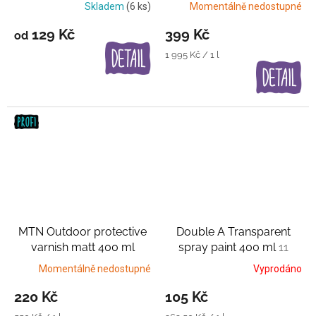
lak
Skladem
(6 ks)
Momentálně nedostupné
129 Kč
399 Kč
od
Měrná
1 995 Kč / 1 l
cena:
MTN Outdoor protective
Double A Transparent
varnish matt 400 ml
spray paint 400 ml
11
Transparentní lak
průhledných barev
Momentálně nedostupné
Vyprodáno
220 Kč
105 Kč