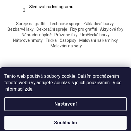
Sledovat na Instagramu
Spreje na graffiti
Technické spreje
Základové barvy
Bezbarvé laky
Dekorační spreje
Fixy pro graffiti
Akrylové fixy
Náhradní náplně
Prázdné fixy
Umělecké barvy
Nátěrové hmoty
Trička
Časopisy
Malování na kamínky
Malování na boty
Tento web používá soubory cookie. Dalším procházením
tohoto webu vyjadřujete souhlas s jejich používáním.. Více
informací
zde
.
Vytvořil Shoptet
Nastavení
Copyright 2026
Eshop Pantograff art store
. Všechna práva
Souhlasím
vyhrazena.