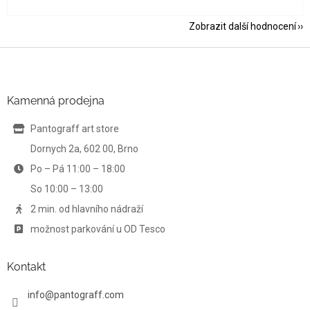
Zobrazit další hodnocení
Z
á
p
a
Kamenná prodejna
t
í
Pantograff art store
Dornych 2a, 602 00, Brno
Po – Pá 11:00 – 18:00
So 10:00 – 13:00
2 min. od hlavního nádraží
možnost parkování u OD Tesco
Kontakt
info
@
pantograff.com