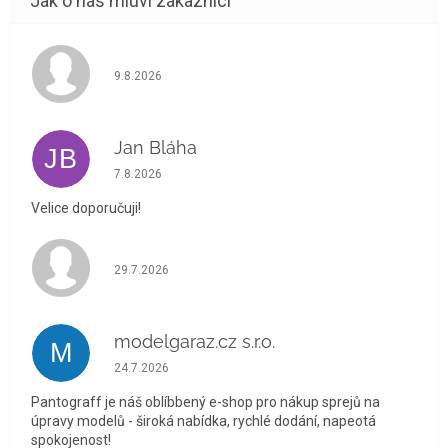
Hodnocení obchodu je 5 z 5 hvězdiček.
9.8.2026
Jan Bláha
JB
Hodnocení obchodu je 5 z 5 hvězdiček.
7.8.2026
Velice doporučuji!
Hodnocení obchodu je 5 z 5 hvězdiček.
29.7.2026
modelgaraz.cz s.r.o.
M
Hodnocení obchodu je 5 z 5 hvězdiček.
24.7.2026
Pantograff je náš oblíbbený e-shop pro nákup sprejů na
úpravy modelů - široká nabídka, rychlé dodání, napeotá
spokojenost!