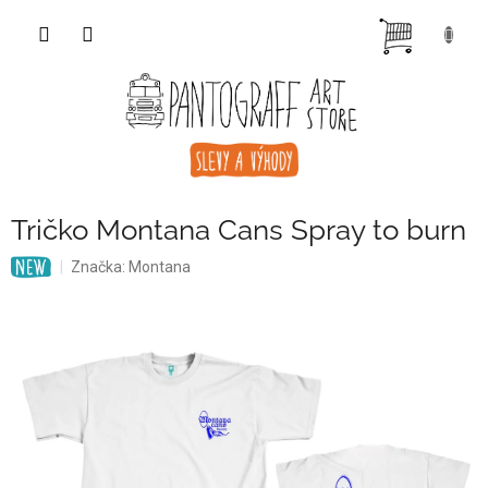
Přejít
NÁKUP
na
obsah
KOŠÍK
Tričko Montana Cans Spray to burn
Značka:
Montana