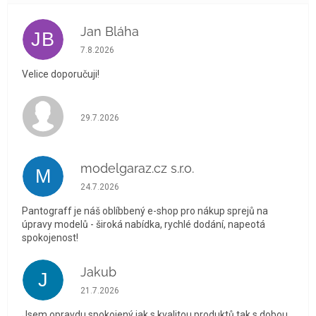
Jan Bláha
JB
Hodnocení obchodu je 5 z 5 hvězdiček.
7.8.2026
Velice doporučuji!
Hodnocení obchodu je 5 z 5 hvězdiček.
29.7.2026
modelgaraz.cz s.r.o.
M
Hodnocení obchodu je 5 z 5 hvězdiček.
24.7.2026
Pantograff je náš oblíbbený e-shop pro nákup sprejů na
úpravy modelů - široká nabídka, rychlé dodání, napeotá
spokojenost!
Jakub
J
Hodnocení obchodu je 5 z 5 hvězdiček.
21.7.2026
Jsem opravdu spokojený jak s kvalitou produktů tak s dobou