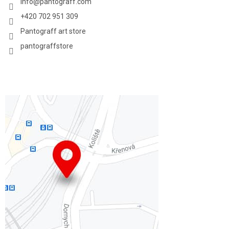
info
@
pantograff.com
+420 702 951 309
Pantograff art store
pantograffstore