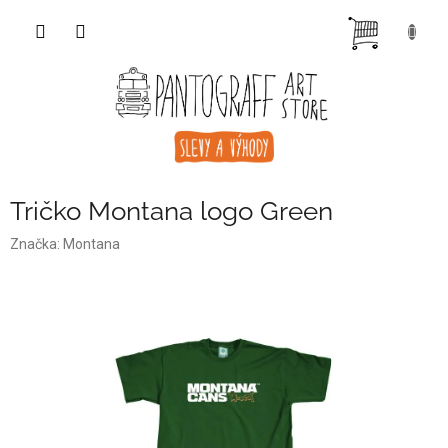
Přejít
NÁKUP
na
obsah
KOŠÍK
Tričko Montana logo Green
Značka:
Montana