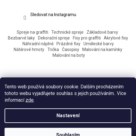
Sledovat na Instagramu
Spreje na graffiti
Technické spreje
Základové barvy
Bezbarvé laky
Dekorační spreje
Fixy pro graffiti
Akrylové fixy
Náhradní náplně
Prázdné fixy
Umělecké barvy
Nátěrové hmoty
Trička
Časopisy
Malování na kamínky
Malování na boty
Tento web používá soubory cookie. Dalším procházením
tohoto webu vyjadřujete souhlas s jejich používáním.. Více
informací
zde
.
Vytvořil Shoptet
Nastavení
Copyright 2026
Eshop Pantograff art store
. Všechna práva
Souhlasím
vyhrazena.