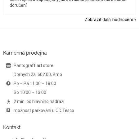
doručení
Zobrazit další hodnocení
Z
á
p
a
Kamenná prodejna
t
í
Pantograff art store
Dornych 2a, 602 00, Brno
Po – Pá 11:00 – 18:00
So 10:00 – 13:00
2 min. od hlavního nádraží
možnost parkování u OD Tesco
Kontakt