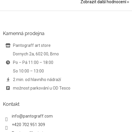
Zobrazit další hodnocení
Z
á
p
a
Kamenná prodejna
t
í
Pantograff art store
Dornych 2a, 602 00, Brno
Po – Pá 11:00 – 18:00
So 10:00 – 13:00
2 min. od hlavního nádraží
možnost parkování u OD Tesco
Kontakt
info
@
pantograff.com
+420 702 951 309