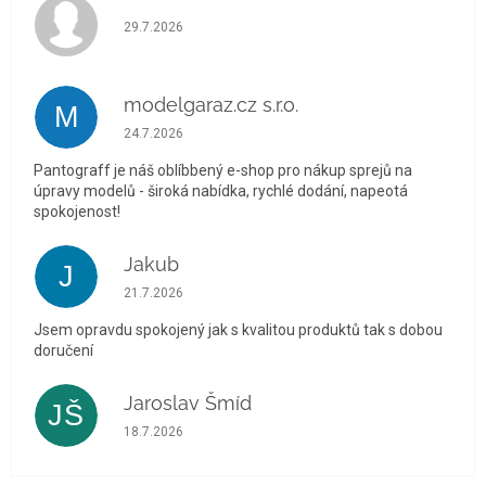
Hodnocení obchodu je 5 z 5 hvězdiček.
29.7.2026
modelgaraz.cz s.r.o.
M
Hodnocení obchodu je 5 z 5 hvězdiček.
24.7.2026
Pantograff je náš oblíbbený e-shop pro nákup sprejů na
úpravy modelů - široká nabídka, rychlé dodání, napeotá
spokojenost!
Jakub
J
Hodnocení obchodu je 5 z 5 hvězdiček.
21.7.2026
Jsem opravdu spokojený jak s kvalitou produktů tak s dobou
doručení
Jaroslav Šmíd
JŠ
Hodnocení obchodu je 5 z 5 hvězdiček.
18.7.2026