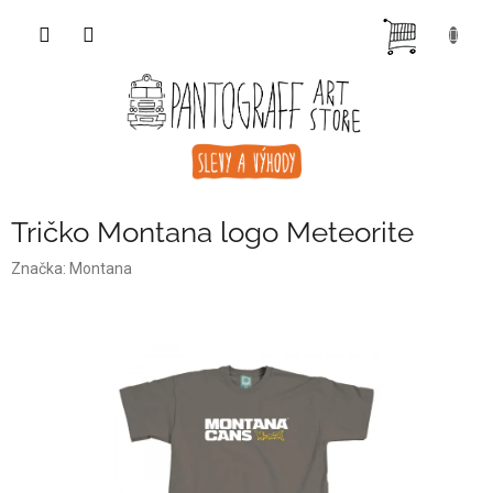
Přejít
NÁKUP
na
obsah
KOŠÍK
Tričko Montana logo Meteorite
Značka:
Montana