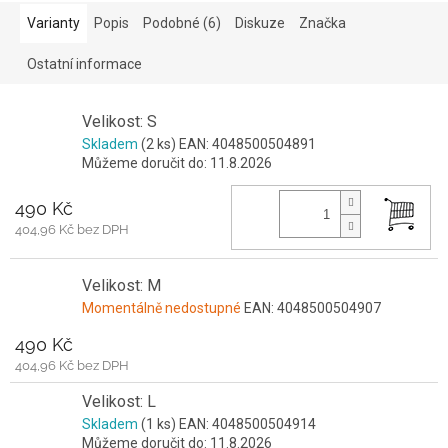
Varianty
Popis
Podobné (6)
Diskuze
Značka
Ostatní informace
Velikost: S
Skladem
(2 ks)
EAN:
4048500504891
Můžeme doručit do:
11.8.2026
490 Kč
404,96 Kč bez DPH
Velikost: M
Momentálně nedostupné
EAN:
4048500504907
490 Kč
404,96 Kč bez DPH
Velikost: L
Skladem
(1 ks)
EAN:
4048500504914
Můžeme doručit do:
11.8.2026