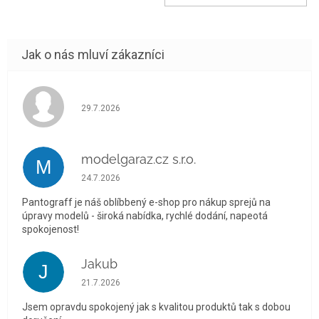
Hodnocení obchodu je 5 z 5 hvězdiček.
29.7.2026
modelgaraz.cz s.r.o.
M
Hodnocení obchodu je 5 z 5 hvězdiček.
24.7.2026
Pantograff je náš oblíbbený e-shop pro nákup sprejů na
úpravy modelů - široká nabídka, rychlé dodání, napeotá
spokojenost!
Jakub
J
Hodnocení obchodu je 5 z 5 hvězdiček.
21.7.2026
Jsem opravdu spokojený jak s kvalitou produktů tak s dobou