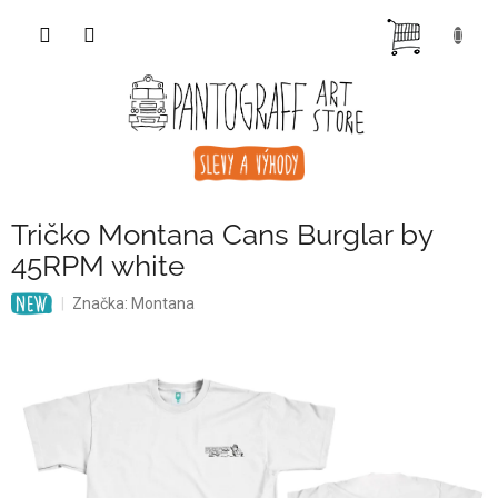
Přejít
NÁKUP
na
obsah
KOŠÍK
Tričko Montana Cans Burglar by
45RPM white
Značka:
Montana