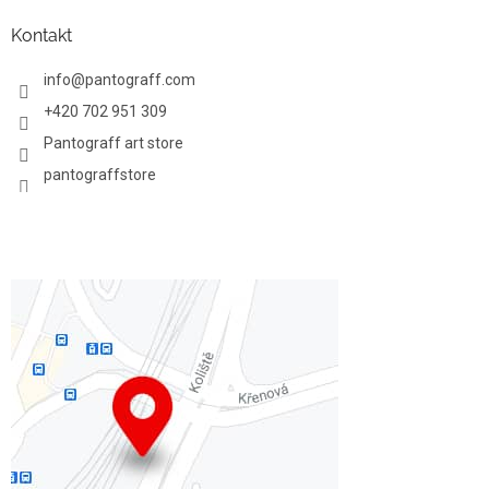
Kontakt
info
@
pantograff.com
+420 702 951 309
Pantograff art store
pantograffstore