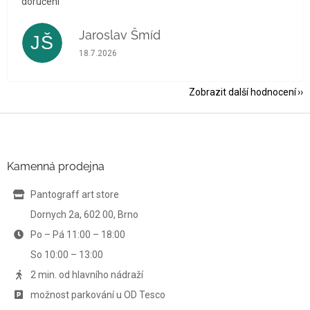
doručení
Jaroslav Šmíd
JŠ
Hodnocení obchodu je 5 z 5 hvězdiček.
18.7.2026
Zobrazit další hodnocení
Z
á
p
a
Kamenná prodejna
t
í
Pantograff art store
Dornych 2a, 602 00, Brno
Po – Pá 11:00 – 18:00
So 10:00 – 13:00
2 min. od hlavního nádraží
možnost parkování u OD Tesco