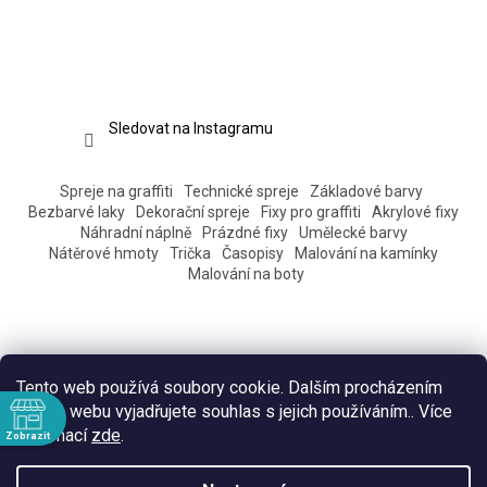
Sledovat na Instagramu
Spreje na graffiti
Technické spreje
Základové barvy
Bezbarvé laky
Dekorační spreje
Fixy pro graffiti
Akrylové fixy
Náhradní náplně
Prázdné fixy
Umělecké barvy
Nátěrové hmoty
Trička
Časopisy
Malování na kamínky
Malování na boty
Tento web používá soubory cookie. Dalším procházením
tohoto webu vyjadřujete souhlas s jejich používáním.. Více
informací
zde
.
Zobrazit
ě
Vytvořil Shoptet