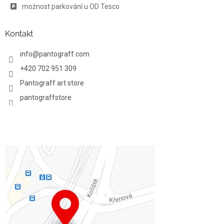
možnost parkování u OD Tesco
Kontakt
info
@
pantograff.com
+420 702 951 309
Pantograff art store
pantograffstore