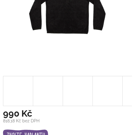
990 Kč
818,18 Kč bez DPH
Měrná
cena: