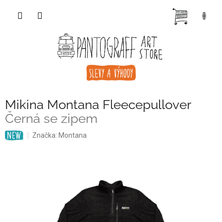
Přejít
NÁKUP
na
obsah
KOŠÍK
Mikina Montana Fleecepullover
Černá se zipem
Značka:
Montana