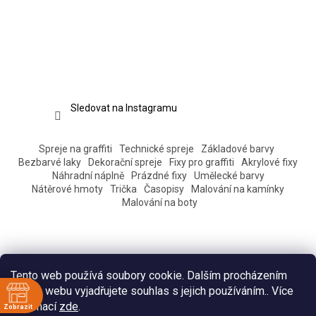
Sledovat na Instagramu
Spreje na graffiti
Technické spreje
Základové barvy
Bezbarvé laky
Dekorační spreje
Fixy pro graffiti
Akrylové fixy
Náhradní náplně
Prázdné fixy
Umělecké barvy
Nátěrové hmoty
Trička
Časopisy
Malování na kamínky
Malování na boty
Tento web používá soubory cookie. Dalším procházením
tohoto webu vyjadřujete souhlas s jejich používáním.. Více
informací
zde
.
Zobrazit