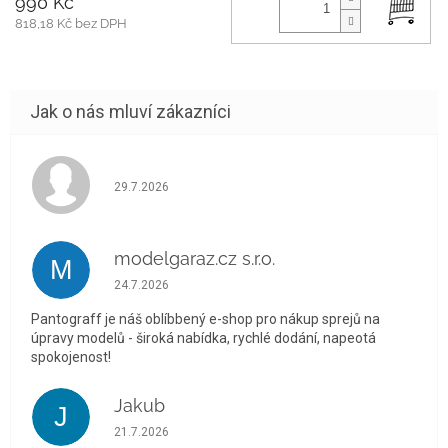
990 Kč
818,18 Kč bez DPH
Hodnocení obchodu je 5 z 5 hvězdiček.
29.7.2026
modelgaraz.cz s.r.o.
M
Hodnocení obchodu je 5 z 5 hvězdiček.
24.7.2026
Pantograff je náš oblíbbený e-shop pro nákup sprejů na
úpravy modelů - široká nabídka, rychlé dodání, napeotá
spokojenost!
Jakub
J
Hodnocení obchodu je 5 z 5 hvězdiček.
21.7.2026