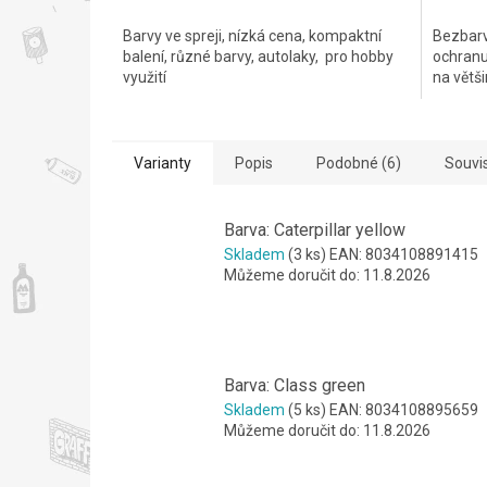
cena:
cena:
Barvy ve spreji, nízká cena, kompaktní
Bezbarvý
balení, různé barvy, autolaky, pro hobby
ochranu 
využití
na větš
Varianty
Popis
Podobné (6)
Souvis
Barva: Caterpillar yellow
Skladem
(3 ks)
EAN:
8034108891415
Můžeme doručit do:
11.8.2026
Barva: Class green
Skladem
(5 ks)
EAN:
8034108895659
Můžeme doručit do:
11.8.2026