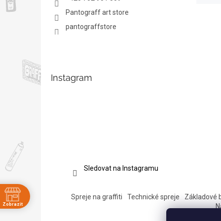
Pantograff art store
pantograffstore
Instagram
Sledovat na Instagramu
Spreje na graffiti
Technické spreje
Základové 
Zobrazit
N
ě