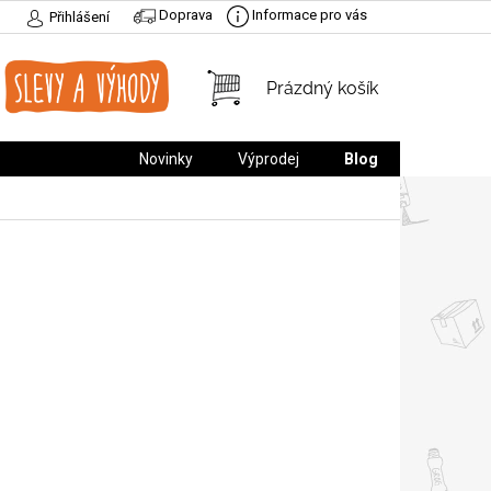
Doprava
Informace pro vás
Přihlášení
NÁKUPNÍ
Prázdný košík
KOŠÍK
Novinky
Výprodej
Blog
,