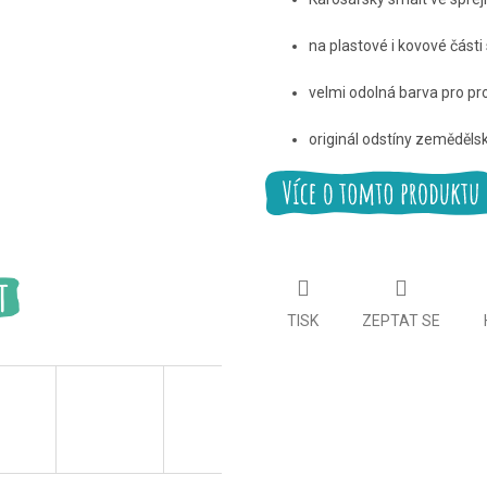
na plastové i kovové části 
velmi odolná barva pro pr
originál odstíny zeměděls
TISK
ZEPTAT SE