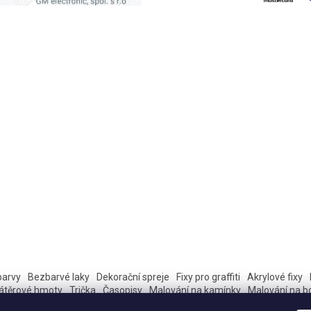
barvy
Bezbarvé laky
Dekorační spreje
Fixy pro graffiti
Akrylové fixy
átěrové hmoty
Trička
Časopisy
Malování na kamínky
Malování na b