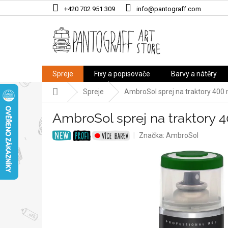
Přejít
+420 702 951 309
info@pantograff.com
na
obsah
Spreje
Fixy a popisovače
Barvy a nátěry
Domů
Spreje
AmbroSol sprej na traktory 400
AmbroSol sprej na traktory 
Značka:
AmbroSol