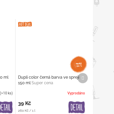
79 Kč
–50 %
Další
00 ml
Dupli color černá barva ve spreji
produkt
150 ml
Super cena
(>10 ks)
Vyprodáno
39 Kč
Měrná
260 Kč / 1 l