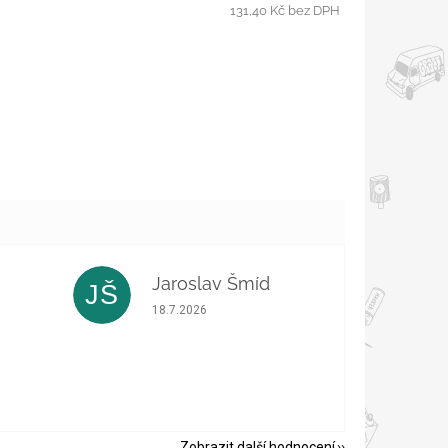
131,40 Kč bez DPH
Jaroslav Šmíd
JŠ
 5 z 5 hvězdiček.
Hodnocení obchodu je 5 z 5 hvězdiček.
18.7.2026
Zobrazit další hodnocení