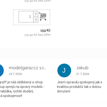
131,40 Kč bez DPH
159 Kč
131,40 Kč bez DPH
modelgaraz.cz s.r.o.
Jakub
J
Hodnocení obchodu je 5 z 5 hvězdiček.
Hodnocení obchodu je
24.7.2026
21.7.2026
raff je náš oblíbbený e-shop
Jsem opravdu spokojený jak s
kup sprejů na úpravy modelů -
kvalitou produktů tak s dobou
 nabídka, rychlé dodání,
doručení
á spokojenost!