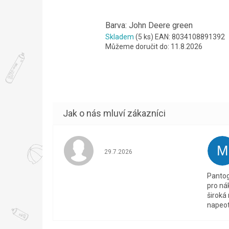
Barva: John Deere green
Skladem
(5 ks)
EAN:
8034108891392
Můžeme doručit do:
11.8.2026
M
Hodnocení obchodu je 5 z 5 hvězdiček.
29.7.2026
Pantog
pro ná
široká
napeot