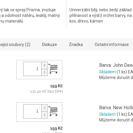
cena:
 lak ve spreji Prisma, zvyšuje
Univerzální bílý, nebo šedý základ
a odolnost nátěru, lesklý, matný
přilnavost a výdrž vrchní barvy, na 
inu materiálů
kov, dřevo, kámen
ející soubory (2)
Diskuze
Značka
Ostatní informace
Barva: John Dee
Skladem
(1 ks)
EA
Můžeme doručit d
159 Kč
131,40 Kč bez DPH
Barva: New Holl
Skladem
(1 ks)
EA
Můžeme doručit d
159 Kč