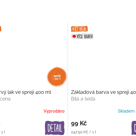
99 Kč
–59 %
vý lak ve spreji 400 ml
Základová barva ve spreji 4
 cena
Bílá a šedá
Vyprodáno
Skladem
č
99 Kč
Měrná
1 l
247,50 Kč / 1 l