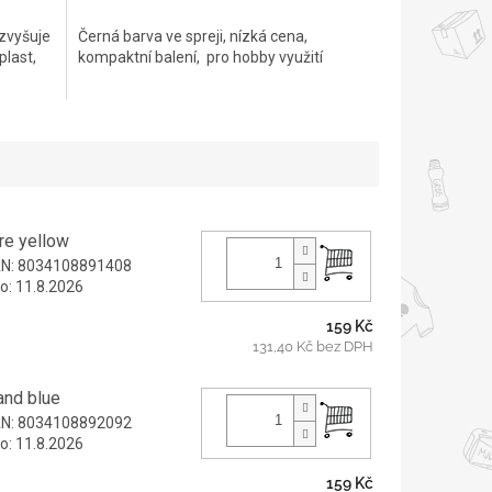
cena:
 zvyšuje
Černá barva ve spreji, nízká cena,
plast,
kompaktní balení, pro hobby využití
re yellow
N:
8034108891408
o:
11.8.2026
159 Kč
131,40 Kč bez DPH
and blue
N:
8034108892092
o:
11.8.2026
159 Kč