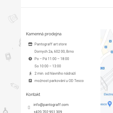
Z
á
p
a
t
Kamenná prodejna
í
Pantograff art store
Dornych 2a, 602 00, Brno
Po – Pá 11:00 – 18:00
So 10:00 – 13:00
2 min. od hlavního nádraží
možnost parkování u OD Tesco
Kontakt
info
@
pantograff.com
+420 702 951 309