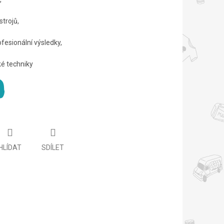
strojů,
ofesionální výsledky,
ké techniky
HLÍDAT
SDÍLET