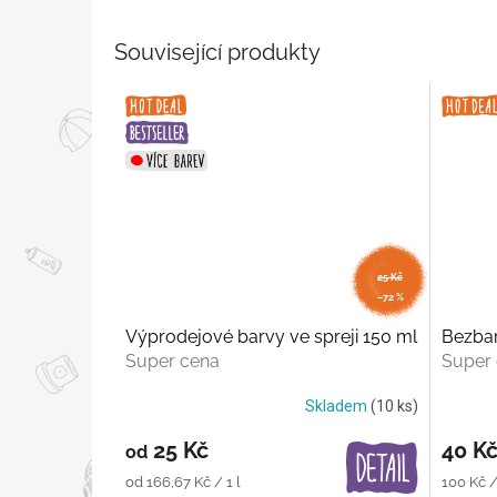
Související produkty
od
25 Kč
až
–72 %
Výprodejové barvy ve spreji 150 ml
Bezbar
Super cena
Super
Skladem
(10 ks)
25 Kč
40 K
od
Měrná
Měrná
od 166,67 Kč / 1 l
100 Kč / 