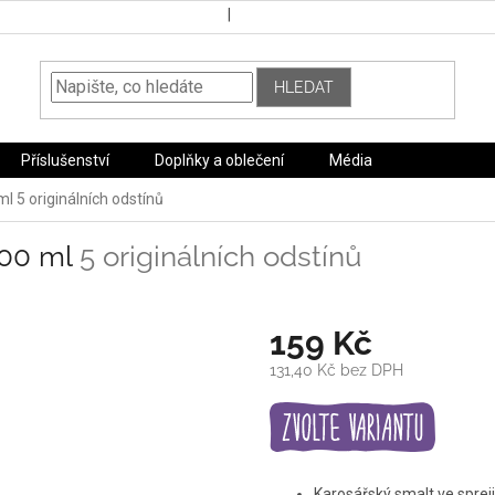
HLEDAT
Příslušenství
Doplňky a oblečení
Média
 ml
5 originálních odstínů
400 ml
5 originálních odstínů
159 Kč
131,40 Kč bez DPH
Měrná
cena:
Karosářský smalt ve spreji