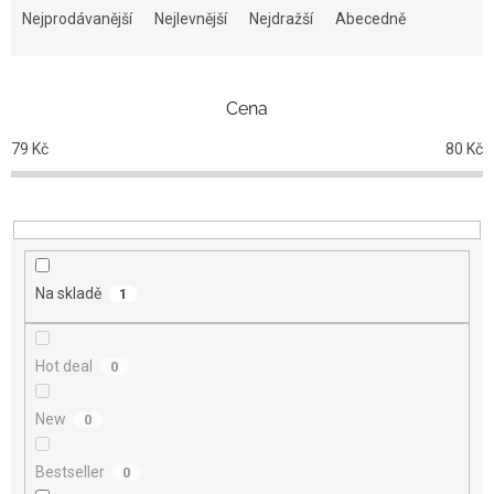
a
Nejprodávanější
Nejlevnější
Nejdražší
Abecedně
z
e
n
Cena
í
p
79
Kč
80
Kč
r
o
d
u
k
t
Na skladě
1
ů
Hot deal
0
New
0
Bestseller
0