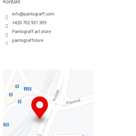
Kontakt
info
@
pantograff.com
+420 702 951 309
Pantograff art store
pantograffstore