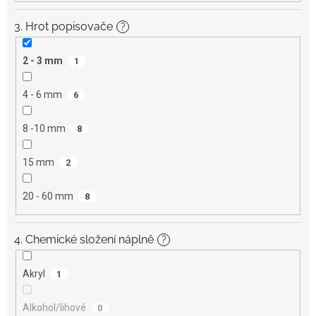
3. Hrot popisovače
?
2 - 3 mm
1
4 - 6 mm
6
8 -10 mm
8
15 mm
2
20 - 60 mm
8
4. Chemické složení náplně
?
Akryl
1
Alkohol/lihové
0