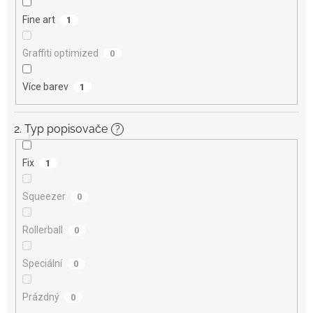
Fine art
1
Graffiti optimized
0
Více barev
1
2. Typ popisovače
?
Fix
1
Squeezer
0
Rollerball
0
Speciální
0
Prázdný
0