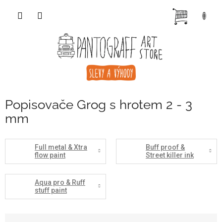
Přejít
NÁKUP
na
obsah
KOŠÍK
Popisovače Grog s hrotem 2 - 3
mm
Full metal & Xtra
Buff proof &
flow paint
Street killer ink
Aqua pro & Ruff
stuff paint
Ř