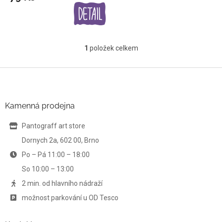
1
položek celkem
O
v
l
Z
á
á
d
p
a
a
Kamenná prodejna
c
t
í
í
Pantograff art store
p
r
Dornych 2a, 602 00, Brno
v
Po – Pá 11:00 – 18:00
k
y
So 10:00 – 13:00
v
ý
2 min. od hlavního nádraží
p
možnost parkování u OD Tesco
i
s
u