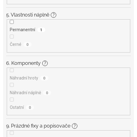
5. Vlastnosti náplně
?
Permanentní
1
Černé
0
6. Komponenty
?
Náhradní hroty
0
Náhradní náplně
0
Ostatní
0
9. Prázdné fixy a popisovače
?