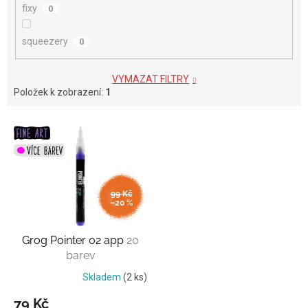
fixy
0
squeezery
0
VYMAZAT FILTRY
Položek k zobrazení:
1
V
ý
p
i
s
99 Kč
p
–20 %
r
o
Grog Pointer 02 app
20
d
barev
u
k
Skladem
(2 ks)
t
79 Kč
ů