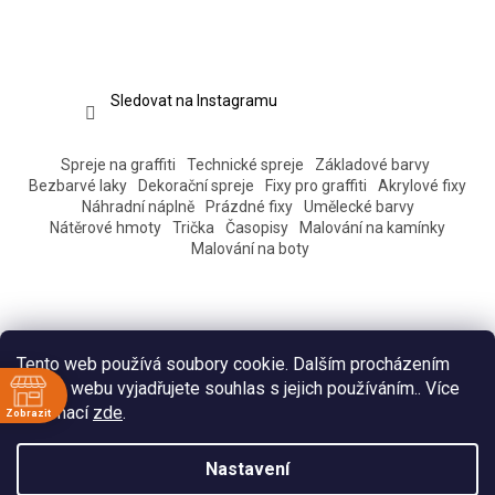
Sledovat na Instagramu
Spreje na graffiti
Technické spreje
Základové barvy
Bezbarvé laky
Dekorační spreje
Fixy pro graffiti
Akrylové fixy
Náhradní náplně
Prázdné fixy
Umělecké barvy
Nátěrové hmoty
Trička
Časopisy
Malování na kamínky
Malování na boty
Tento web používá soubory cookie. Dalším procházením
tohoto webu vyjadřujete souhlas s jejich používáním.. Více
informací
zde
.
Zobrazit
ě
Vytvořil Shoptet
Nastavení
:30