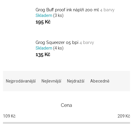
Grog Buff proof ink náplň 200 ml
4 barvy
Skladem
(3 ks)
195 Kč
Grog Squeezer 05 bpi
4 barvy
Skladem
(4 ks)
135 Kč
Ř
a
Nejprodávanější
Nejlevnější
Nejdražší
Abecedně
z
e
n
Cena
í
p
109
Kč
209
Kč
r
o
d