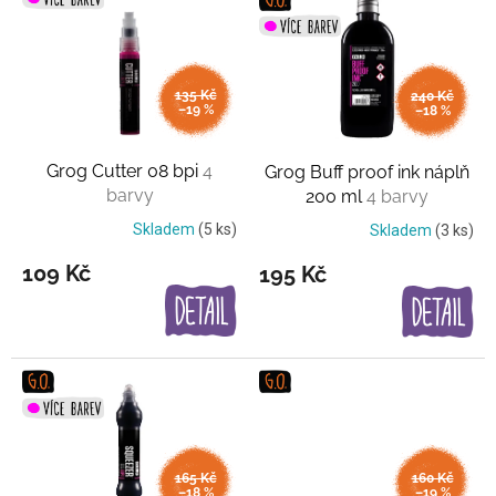
ý
p
i
s
135 Kč
240 Kč
p
–19 %
–18 %
r
o
Grog Cutter 08 bpi
4
Grog Buff proof ink náplň
d
barvy
200 ml
4 barvy
u
k
Skladem
(5 ks)
Skladem
(3 ks)
t
109 Kč
195 Kč
ů
165 Kč
160 Kč
–18 %
–19 %