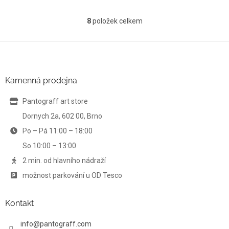
8
položek celkem
O
v
l
Z
á
á
d
p
a
a
Kamenná prodejna
c
t
í
í
Pantograff art store
p
r
Dornych 2a, 602 00, Brno
v
Po – Pá 11:00 – 18:00
k
y
So 10:00 – 13:00
v
ý
2 min. od hlavního nádraží
p
možnost parkování u OD Tesco
i
s
u
Kontakt
info
@
pantograff.com