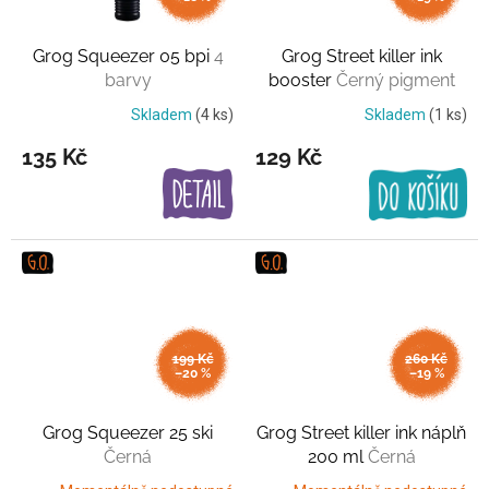
Grog Squeezer 05 bpi
4
Grog Street killer ink
barvy
booster
Černý pigment
Skladem
(4 ks)
Skladem
(1 ks)
135 Kč
129 Kč
199 Kč
260 Kč
–20 %
–19 %
Grog Squeezer 25 ski
Grog Street killer ink náplň
Černá
200 ml
Černá