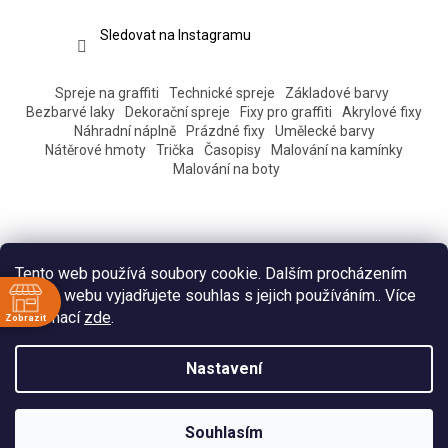
Sledovat na Instagramu
Spreje na graffiti
Technické spreje
Základové barvy
Bezbarvé laky
Dekorační spreje
Fixy pro graffiti
Akrylové fixy
Náhradní náplně
Prázdné fixy
Umělecké barvy
Nátěrové hmoty
Trička
Časopisy
Malování na kamínky
Malování na boty
Tento web používá soubory cookie. Dalším procházením
tohoto webu vyjadřujete souhlas s jejich používáním.. Více
informací
zde
.
Zobrazit
ě
Vytvořil Shoptet
Nastavení
:30
:30
Copyright 2026
Eshop Pantograff art store
. Všechna práva
:30
Souhlasím
vyhrazena.