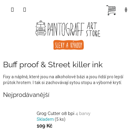
Přejít
NÁKUP
na
obsah
KOŠÍK
Buff proof & Street killer ink
Fixy a náplně, které jsou na alkoholové bázi a jsou řidší pro lepší
průtok hrotem. I tak si zachovávají sytou stopu a výborné krytí.
Nejprodávanější
Grog Cutter 08 bpi
4 barvy
Skladem
(5 ks)
109 Kč