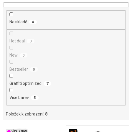
u
k
t
Na skladě
4
ů
Hot deal
0
New
0
Bestseller
0
Graffiti optimized
7
Více barev
5
Položek k zobrazení:
8
V