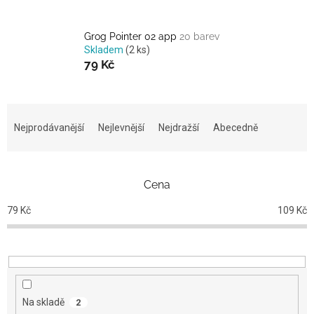
Grog Pointer 02 app
20 barev
Skladem
(2 ks)
79 Kč
Ř
a
Nejprodávanější
Nejlevnější
Nejdražší
Abecedně
z
e
n
Cena
í
p
79
Kč
109
Kč
r
o
d
u
k
t
Na skladě
2
ů