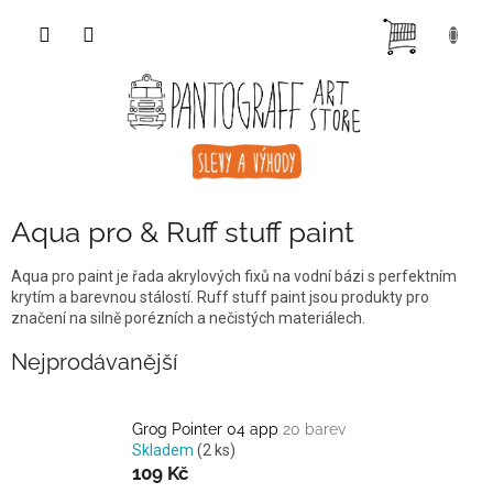
Přejít
NÁKUP
na
obsah
KOŠÍK
Aqua pro & Ruff stuff paint
Aqua pro paint je řada akrylových fixů na vodní bázi s perfektním
krytím a barevnou stálostí. Ruff stuff paint jsou produkty pro
značení na silně porézních a nečistých materiálech.
Nejprodávanější
Grog Pointer 04 app
20 barev
Skladem
(2 ks)
109 Kč