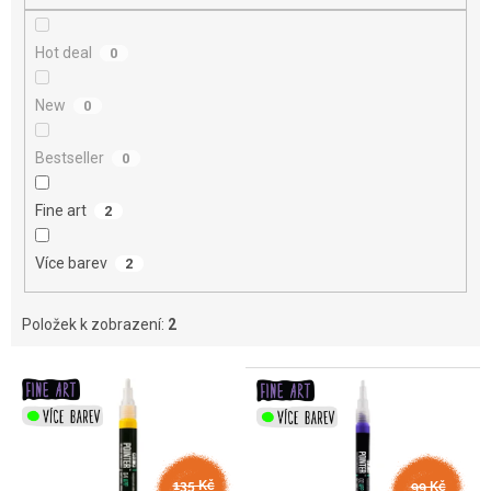
Hot deal
0
New
0
Bestseller
0
Fine art
2
Více barev
2
Položek k zobrazení:
2
V
ý
p
i
s
135 Kč
99 Kč