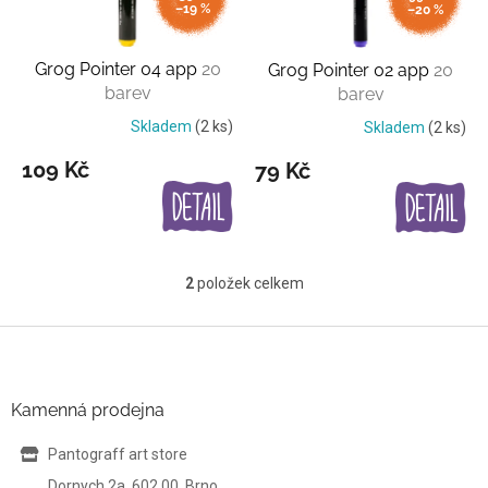
p
–19 %
–20 %
r
o
Grog Pointer 04 app
20
Grog Pointer 02 app
20
d
barev
barev
u
k
Skladem
(2 ks)
Skladem
(2 ks)
t
109 Kč
79 Kč
ů
2
položek celkem
O
v
l
Z
á
á
d
p
a
a
Kamenná prodejna
c
t
í
í
Pantograff art store
p
r
Dornych 2a, 602 00, Brno