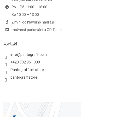
v
Po – Pá 11:00 – 18:00
k
y
So 10:00 – 13:00
v
ý
2 min. od hlavního nádraží
p
možnost parkování u OD Tesco
i
s
u
Kontakt
info
@
pantograff.com
+420 702 951 309
Pantograff art store
pantograffstore