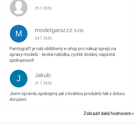
Hodnocení obchodu je 5 z 5 hvězdiček.
29.7.2026
modelgaraz.cz s.r.o.
M
Hodnocení obchodu je 5 z 5 hvězdiček.
24.7.2026
Pantograff je náš oblíbbený e-shop pro nákup sprejů na
úpravy modelů - široká nabídka, rychlé dodání, napeotá
spokojenost!
Jakub
J
Hodnocení obchodu je 5 z 5 hvězdiček.
21.7.2026
Jsem opravdu spokojený jak s kvalitou produktů tak s dobou
doručení
Zobrazit další hodnocení
Z
á