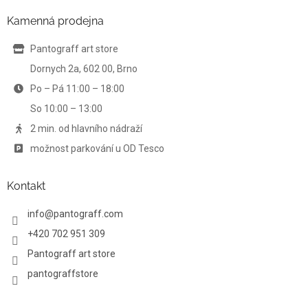
p
a
Kamenná prodejna
t
í
Pantograff art store
Dornych 2a, 602 00, Brno
Po – Pá 11:00 – 18:00
So 10:00 – 13:00
2 min. od hlavního nádraží
možnost parkování u OD Tesco
Kontakt
info
@
pantograff.com
+420 702 951 309
Pantograff art store
pantograffstore