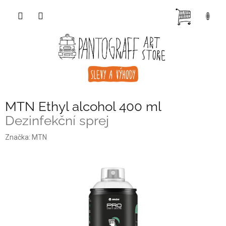
Přejít
NÁKUP
na
obsah
KOŠÍK
MTN Ethyl alcohol 400 ml
Dezinfekční sprej
Značka:
MTN