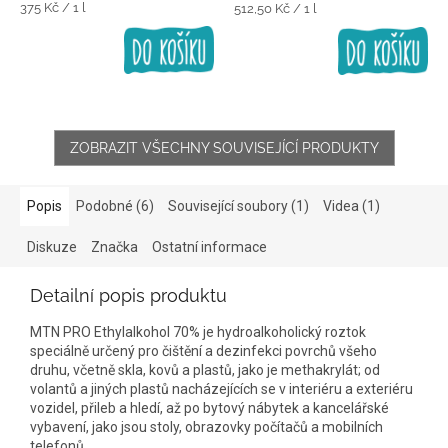
Měrná
375 Kč / 1 l
Měrná
512,50 Kč / 1 l
cena:
cena:
ZOBRAZIT VŠECHNY SOUVISEJÍCÍ PRODUKTY
Popis
Podobné (6)
Související soubory (1)
Videa (1)
Diskuze
Značka
Ostatní informace
Detailní popis produktu
MTN PRO Ethylalkohol 70% je hydroalkoholický roztok
speciálně určený pro čištění a dezinfekci povrchů všeho
druhu, včetně skla, kovů a plastů, jako je methakrylát; od
volantů a jiných plastů nacházejících se v interiéru a exteriéru
vozidel, přileb a hledí, až po bytový nábytek a kancelářské
vybavení, jako jsou stoly, obrazovky počítačů a mobilních
telefonů.