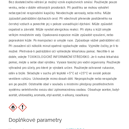
Bez dostatečného větrání je možný vznik explozivních směsí. Používejte pouze
venku, nebo v dobře větraných prostorách. Při postřiku se mohou vytvářet
nebezpečné respirabilní kapičky. Nevdechujte aerosoly, nebo mlhu. Může
způsobit podráždění dýchacích cest. Při vdechnutí přeneste postiženého na
čerstvý vzduch a ponechte jej v poloze usnadňující dýchání. Může způsobit
ospalost a závratě. Může vyvolat alergickou reakci. Při styku s kůží omyjte
velkým množstvím vody. Opakovaná expozice může způsobit vysušení, nebo
popraskání kůže. Po manipulaci si umyjte ruce. Způsobuje vážné podráždění očí.
Při zasažení očí několik minut opatrně vyplachujte vodou. Vyjměte čočky, je-li to
možné. Přetrvává-li podráždění očí vyhledejte lékařskou pomoc. Necítíte-li se
dobře, volejte TOXIKOLOGICKÉ INFORMAČNÍ STŘEDISKO. Je-li nutná lékařská
pomoc, mějte u sebe obal výrobku. Vysoce toxický pro vodní organismy. Používejte
výhradně pro účely, pro které je výrobek určen. Používejte ochranné rukavice,
oděv a brýle. Skladujte v suchu při teplotě +5°C až +25°C ve svislé poloze
ventilem vzhůru. Uchovávejte mimo dosah dětí. Nepropichujte nebo nespalujte
ani po použití. Odstraňte obal v souladu s místními předpisy prostřednictvím
systému selektivního svozu obcí zplnomocněnou osobou. Obsahuje aceton, butyl-
acetát, uhlovodíky, aromata, etyl-acetát, n-alkany, isoalkany.
Doplňkové parametry