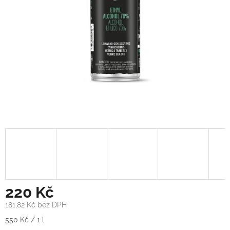
220 Kč
181,82 Kč bez DPH
Měrná
550 Kč / 1 l
cena: