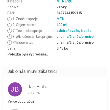
Kategorie
:
MTN PRO
Záruka
:
2 roky
EAN
:
8427744159115
?
1. Značka spreje
:
MTN
?
2. Objem spreje
:
400 ml
?
7. Technické spreje
:
odstraňovače, čističe
?
8. příslušenství ke sprejům
:
chemie/čističe/brusivo
?
Příslušenství
:
chemie/čističe/brusivo
Váha
:
0,45 kg
Položka byla vyprodána…
Jan Bláha
JB
Hodnocení obchodu je 5 z 5 hvězdiček.
7.8.2026
Velice doporučuji!