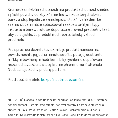
Kromě dezinfekční schopnosti má produkt schopnost snadno
vyčistit povrchy od zbytků mastnoty, inkoustových skvrn,
barev a stop lepidla ze samolepících štítků. Vzhledem ke
svému složení může způsobovat reakce s určitými typy
inkoustů a barev, proto se doporučuje provést předběžný test,
aby se zajistilo, že produkt neohrozí estetický vzhled
předmětu.
Pro správnou dezinfekci, jakmile je produkt nanesen na
povrch, nechte jej jednu minutu sedět a poté jej odstraňte
měkkým bavlněným hadříkem. Díky rychlému odpařování
nezanechává žádné stopy kromě příjemné vůně alkoholu.
Neobsahuje žádný přidaný parfém.
Před použítím čtěte
bezpečnostní upozornění
.
NEBEZPEČÍ: Nádoba je pod tlakem, při zahřívání se může roztrhnout. Extrémně
hořlavý aerosol. Chraňte před teplem, horkými povrchy, jiskrami a otevřeným
ohněm, či jinými zdroji zapálení. Zákaz kouření. Chraňte před slunečním
zářením. Nevystavujte teplotě přesahující 50°C. Nestříkejte do otevřeného ohně.