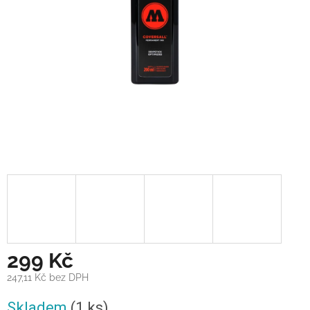
299 Kč
247,11 Kč bez DPH
Měrná
Skladem
(1 ks)
cena: