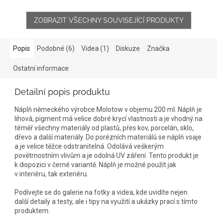
ZOBRAZIT VŠECHNY SOUVISEJÍCÍ PRODUKTY
Popis
Podobné (6)
Videa (1)
Diskuze
Značka
Ostatní informace
Detailní popis produktu
Náplň německého výrobce Molotow v objemu 200 ml. Náplň je
lihová, pigment má velice dobré krycí vlastnosti a je vhodný na
téměř všechny materiály od plastů, přes kov, porcelán, sklo,
dřevo a další materiály. Do porézních materiálů se náplň vsaje
a je velice těžce odstranitelná. Odolává veškerým
povětrnostním vlivům a je odolná UV záření. Tento produkt je
k dispozici v černé variantě. Náplň je možné použít jak
v interiéru, tak exteriéru.
Podívejte se do galerie na fotky a videa, kde uvidíte nejen
další detaily a testy, ale i tipy na využití a ukázky prací s tímto
produktem.