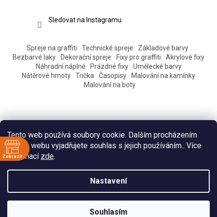
Sledovat na Instagramu
Spreje na graffiti
Technické spreje
Základové barvy
Bezbarvé laky
Dekorační spreje
Fixy pro graffiti
Akrylové fixy
Náhradní náplně
Prázdné fixy
Umělecké barvy
Nátěrové hmoty
Trička
Časopisy
Malování na kamínky
Malování na boty
Tento web používá soubory cookie. Dalším procházením
tohoto webu vyjadřujete souhlas s jejich používáním.. Více
informací
zde
.
Zobrazit
ě
Vytvořil Shoptet
Nastavení
:30
:30
Copyright 2026
Eshop Pantograff art store
. Všechna práva
:30
Souhlasím
vyhrazena.