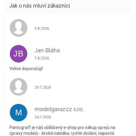
Hodnocení obchodu je 5 z 5 hvězdiček.
9.8.2026
Jan Bláha
JB
Hodnocení obchodu je 5 z 5 hvězdiček.
7.8.2026
Velice doporučuji!
Hodnocení obchodu je 5 z 5 hvězdiček.
29.7.2026
modelgaraz.cz s.r.o.
M
Hodnocení obchodu je 5 z 5 hvězdiček.
24.7.2026
Pantograff je náš oblíbbený e-shop pro nákup sprejů na
úpravy modelů - široká nabídka, rychlé dodání, napeotá