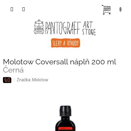
Přejít
NÁKUP
na
obsah
KOŠÍK
Molotow Coversall náplň 200 ml
Černá
Značka:
Molotow