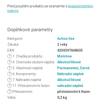
Před použitím produktu se seznamte s
bezpečnostními
pokyny.
Doplňkové parametry
Kategorie
:
Action line
Záruka
:
2 roky
EAN
:
4250397668635
?
1. Značka produktu
:
Molotow
?
4. Chemické složení náplně
:
Alkohol/lihové
?
5. Vlastnosti náplně
:
Permanentní
,
Černé
?
6. Komponenty
:
Náhradní náplně
?
7. Náhradní náplně
:
Alkohol/lihové
?
11. Příslušenství k fixům
:
náhradní náplně
?
Příslušenství
:
příslušenství k fixům
Váha
:
0,2 kg