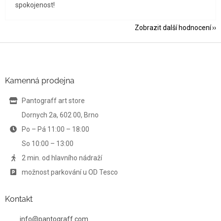
spokojenost!
Zobrazit další hodnocení
Z
á
p
a
Kamenná prodejna
t
í
Pantograff art store
Dornych 2a, 602 00, Brno
Po – Pá 11:00 – 18:00
So 10:00 – 13:00
2 min. od hlavního nádraží
možnost parkování u OD Tesco
Kontakt
info
@
pantograff.com