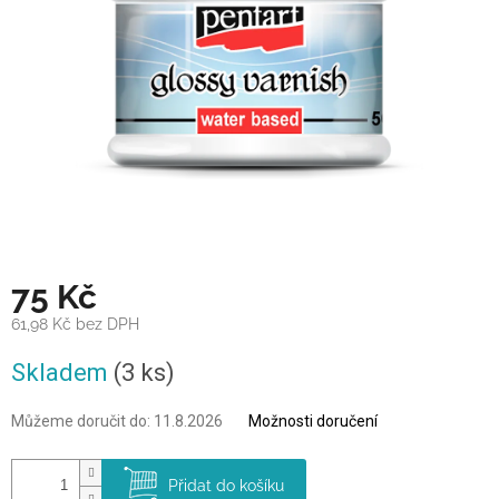
75 Kč
61,98 Kč bez DPH
Měrná
Skladem
(3 ks)
cena:
Můžeme doručit do:
11.8.2026
Možnosti doručení
Přidat do košíku