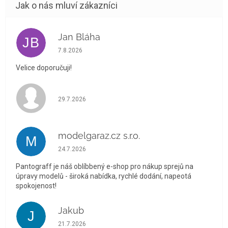
Jan Bláha
JB
Hodnocení obchodu je 5 z 5 hvězdiček.
7.8.2026
Velice doporučuji!
Hodnocení obchodu je 5 z 5 hvězdiček.
29.7.2026
modelgaraz.cz s.r.o.
M
Hodnocení obchodu je 5 z 5 hvězdiček.
24.7.2026
Pantograff je náš oblíbbený e-shop pro nákup sprejů na
úpravy modelů - široká nabídka, rychlé dodání, napeotá
spokojenost!
Jakub
J
Hodnocení obchodu je 5 z 5 hvězdiček.
21.7.2026