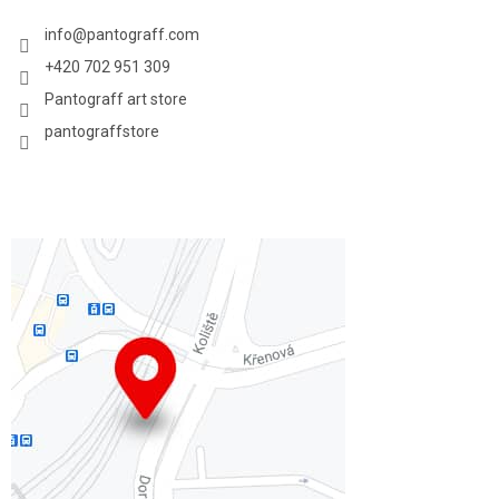
info
@
pantograff.com
+420 702 951 309
Pantograff art store
pantograffstore