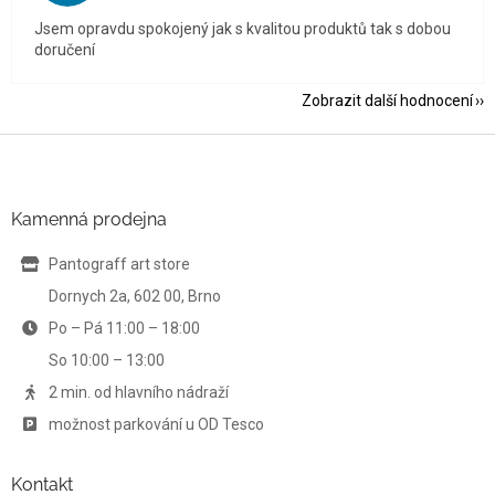
Jsem opravdu spokojený jak s kvalitou produktů tak s dobou
doručení
Zobrazit další hodnocení
Z
á
p
a
Kamenná prodejna
t
í
Pantograff art store
Dornych 2a, 602 00, Brno
Po – Pá 11:00 – 18:00
So 10:00 – 13:00
2 min. od hlavního nádraží
možnost parkování u OD Tesco
Kontakt