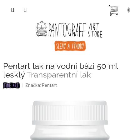
Přejít
NÁKUP
na
obsah
KOŠÍK
Pentart lak na vodní bázi 50 ml
lesklý
Transparentní lak
Značka:
Pentart