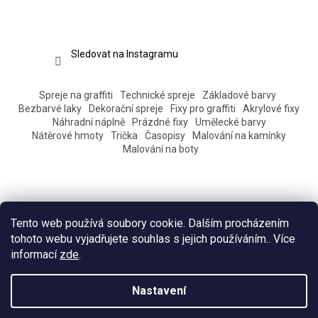
Sledovat na Instagramu
Spreje na graffiti
Technické spreje
Základové barvy
Bezbarvé laky
Dekorační spreje
Fixy pro graffiti
Akrylové fixy
Náhradní náplně
Prázdné fixy
Umělecké barvy
Nátěrové hmoty
Trička
Časopisy
Malování na kamínky
Malování na boty
Tento web používá soubory cookie. Dalším procházením
tohoto webu vyjadřujete souhlas s jejich používáním.. Více
informací
zde
.
Vytvořil Shoptet
Nastavení