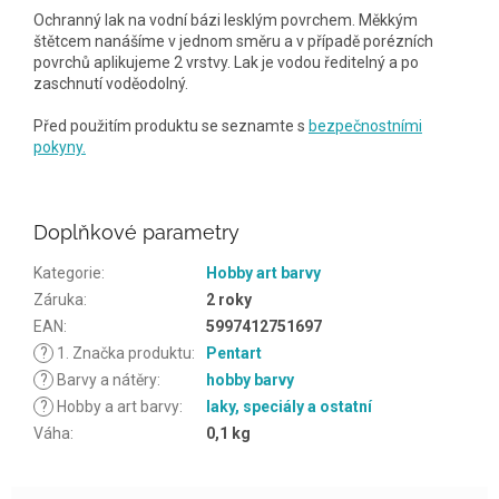
Ochranný lak na vodní bázi lesklým povrchem. Měkkým
štětcem nanášíme v jednom směru a v případě porézních
povrchů aplikujeme 2 vrstvy. Lak je vodou ředitelný a po
zaschnutí voděodolný.
Před použitím produktu se seznamte s
bezpečnostními
pokyny.
Doplňkové parametry
Kategorie
:
Hobby art barvy
Záruka
:
2 roky
EAN
:
5997412751697
?
1. Značka produktu
:
Pentart
?
Barvy a nátěry
:
hobby barvy
?
Hobby a art barvy
:
laky, speciály a ostatní
Váha
:
0,1 kg