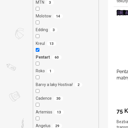
tekutý
MTN
3
Molotow
14
Edding
3
Kreul
13
Pentart
60
Roko
Penta
1
mat
Barvy a laky Hostivař
2
Cadence
30
75 K
Artemiss
13
Bezbar
Angelus
29
transp