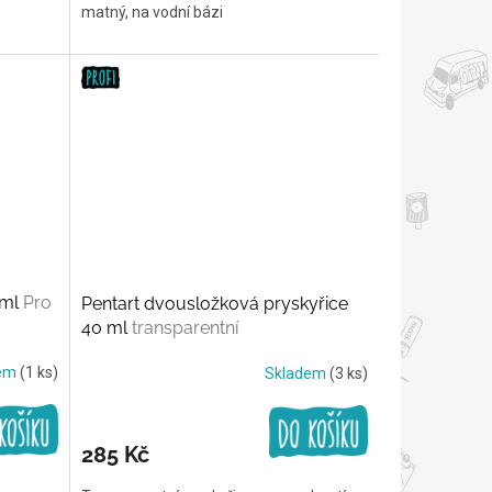
matný, na vodní bázi
 ml
Pro
Pentart dvousložková pryskyřice
40 ml
transparentní
dem
(1 ks)
Skladem
(3 ks)
285 Kč