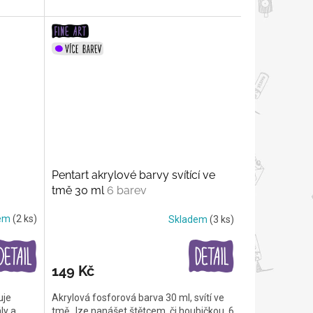
Pentart akrylové barvy svítící ve
tmě 30 ml
6 barev
dem
(2 ks)
Skladem
(3 ks)
149 Kč
uje
Akrylová fosforová barva 30 ml, svítí ve
ly a
tmě, lze nanášet štětcem, či houbičkou, 6