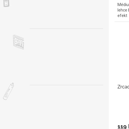
Médium
lehce 
efekt
Zrcad
119 