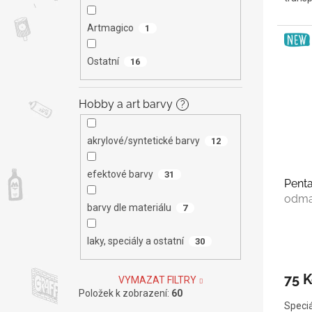
Artmagico
1
Ostatní
16
Hobby a art barvy
?
akrylové/syntetické barvy
12
efektové barvy
31
Penta
odma
barvy dle materiálu
7
laky, speciály a ostatní
30
75 K
VYMAZAT FILTRY
Položek k zobrazení:
60
Speciá