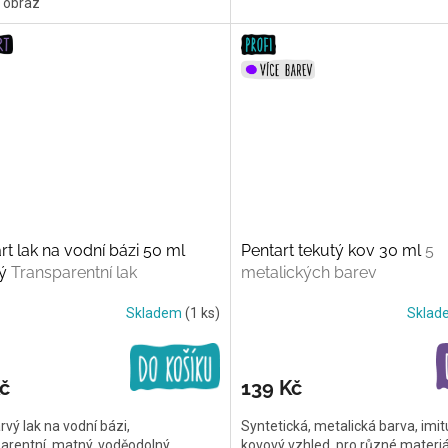
 obraz
rt lak na vodní bázi 50 ml
Pentart tekutý kov 30 ml
5
ný
Transparentní lak
metalických barev
Skladem
(1 ks)
Skla
č
139 Kč
vý lak na vodní bázi,
Syntetická, metalická barva, imit
arentní, matný, voděodolný
kovový vzhled, pro různé materiá