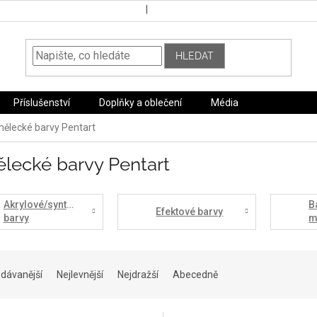
HLEDAT
Příslušenství
Doplňky a oblečení
Média
ělecké barvy Pentart
lecké barvy Pentart
Akrylové/syntetické
B
Efektové barvy
barvy
m
dávanější
Nejlevnější
Nejdražší
Abecedně