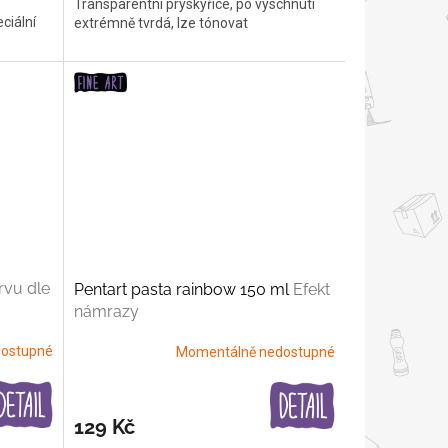
Transparentní pryskyřice, po vyschnutí
ciální
extrémně tvrdá, lze tónovat
rvu dle
Pentart pasta rainbow 150 ml
Efekt
námrazy
ostupné
Momentálně nedostupné
129 Kč