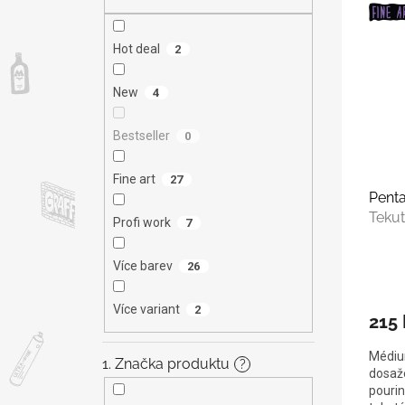
V
n
n
ý
í
e
p
p
l
Hot deal
2
i
r
s
o
New
4
p
d
r
u
Bestseller
0
o
k
d
t
u
Fine art
ů
27
Pent
k
Tekut
t
Profi work
7
ů
Více barev
26
Více variant
2
215 
Médium
1. Značka produktu
?
dosaže
pouring