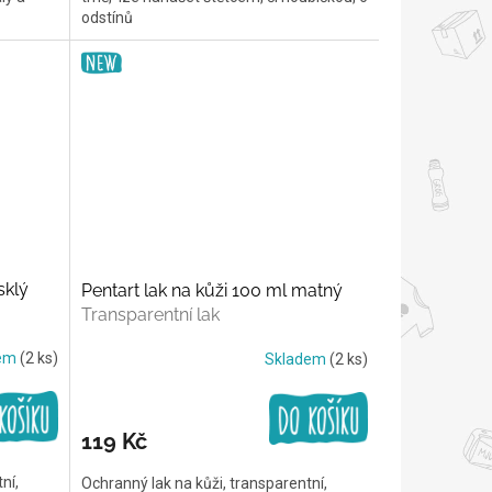
odstínů
sklý
Pentart lak na kůži 100 ml matný
Transparentní lak
dem
(2 ks)
Skladem
(2 ks)
119 Kč
ní,
Ochranný lak na kůži, transparentní,