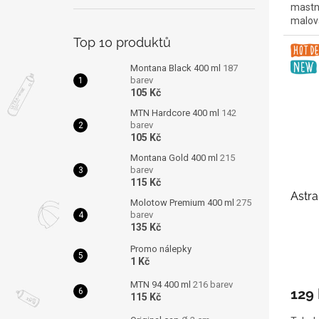
mastno
malov
Top 10 produktů
Montana Black 400 ml
187
barev
105 Kč
MTN Hardcore 400 ml
142
barev
105 Kč
Montana Gold 400 ml
215
barev
115 Kč
Astra
Molotow Premium 400 ml
275
barev
135 Kč
Promo nálepky
1 Kč
MTN 94 400 ml
216 barev
129
115 Kč