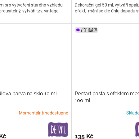
 pro vytvoření starého vzhledu,
Dekorační gel 50 ml, vytváří opaliz
brousitelný, vytváří tzv. vintage
efekt, mění se dle úhlu dopadu s
lová barva na sklo 10 ml
Pentart pasta s efektem me
100 ml
Momentálně nedostupné
Skla
Kč
135 Kč