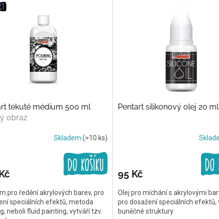
art tekuté médium 500 ml
Pentart silikonový olej 20 ml
ý obraz
Skladem
(>10 ks)
Skla
Kč
95 Kč
 pro ředění akrylových barev, pro
Olej pro míchání s akrylovými ba
ní speciálních efektů, metoda
pro dosažení speciálních efektů, 
, neboli fluid painting, vytváří tzv.
buněčné struktury