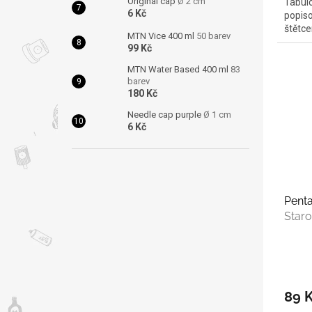
Original cap
Ø 2 cm
Tabulo
6 Kč
popiso
štětce
MTN Vice 400 ml
50 barev
99 Kč
MTN Water Based 400 ml
83
barev
180 Kč
Needle cap purple
Ø 1 cm
6 Kč
Penta
Staro
89 