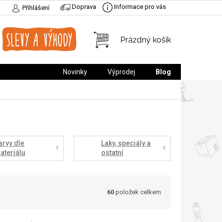
Doprava
Informace pro vás
Přihlášení
NÁKUPNÍ
Prázdný košík
KOŠÍK
Novinky
Výprodej
Blog
arvy dle
Laky, speciály a
ateriálu
ostatní
60
položek celkem