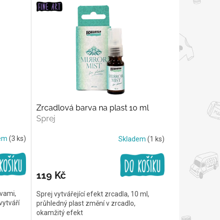
Zrcadlová barva na plast 10 ml
Sprej
dem
(3 ks)
Skladem
(1 ks)
119 Kč
rvami,
Sprej vytvářející efekt zrcadla, 10 ml,
vytváří
průhledný plast změní v zrcadlo,
okamžitý efekt