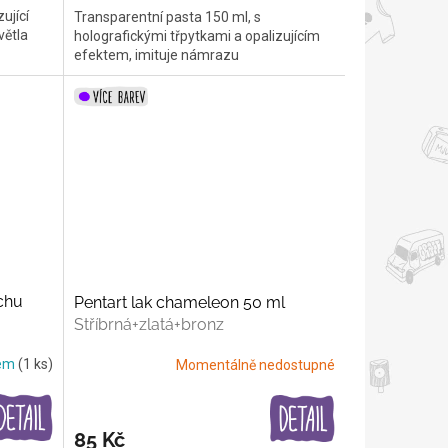
ující
Transparentní pasta 150 ml, s
větla
holografickými třpytkami a opalizujícím
efektem, imituje námrazu
chu
Pentart lak chameleon 50 ml
Stříbrná+zlatá+bronz
dem
(1 ks)
Momentálně nedostupné
85 Kč