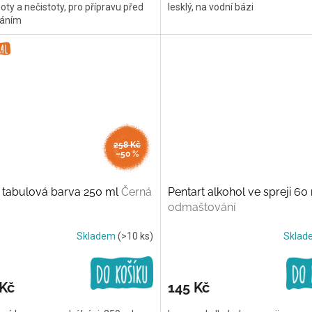
ty a nečistoty, pro přípravu před
lesklý, na vodní bázi
áním
258 Kč
–50 %
 tabulová barva 250 ml
Černá
Pentart alkohol ve spreji 60
odmaštování
Skladem
(>10 ks)
Skla
 Kč
145 Kč