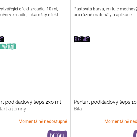
vytvářející efekt zrcadla, 10 ml,
Pastovitá barva, imituje mechový
mění v zrcadlo, okamžitý efekt
pro různé materiály a aplikace
rt podkladový šeps 230 ml
Pentart podkladový šeps 1
art a jemný
Bílá
Momentálně nedostupné
Momentálně ned