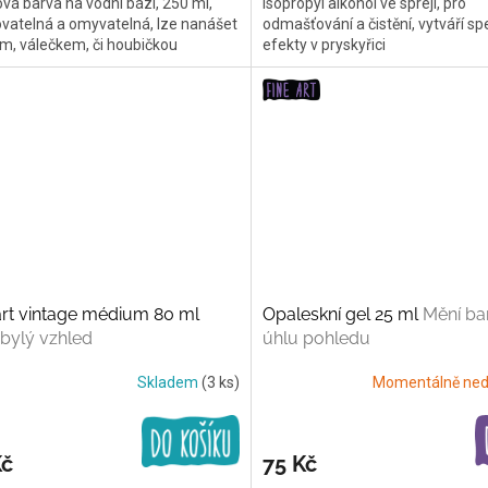
vá barva na vodní bázi, 250 ml,
Isopropyl alkohol ve spreji, pro
vatelná a omyvatelná, lze nanášet
odmašťování a čistění, vytváří spe
m, válečkem, či houbičkou
efekty v pryskyřici
rt vintage médium 80 ml
Opaleskní gel 25 ml
Mění ba
bylý vzhled
úhlu pohledu
Skladem
(3 ks)
Momentálně ned
Kč
75 Kč