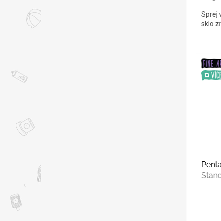
Sprej 
sklo z
Penta
Stand