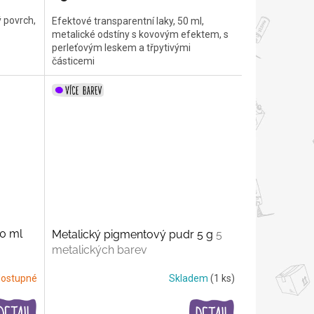
 povrch,
Efektové transparentní laky, 50 ml,
metalické odstíny s kovovým efektem, s
perleťovým leskem a třpytivými
částicemi
00 ml
Metalický pigmentový pudr 5 g
5
metalických barev
ostupné
Skladem
(1 ks)