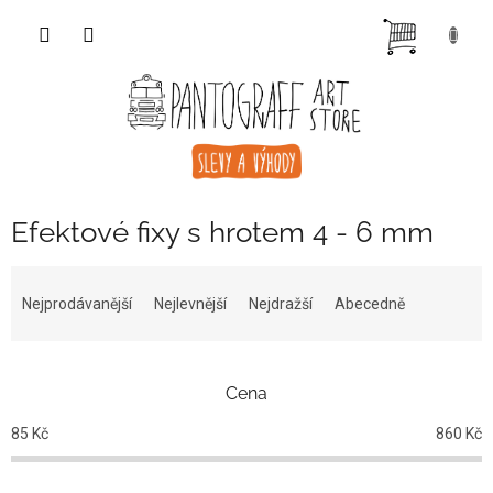
Přejít
NÁKUP
na
obsah
KOŠÍK
Efektové fixy s hrotem 4 - 6 mm
Ř
a
Nejprodávanější
Nejlevnější
Nejdražší
Abecedně
z
e
n
Cena
í
p
85
Kč
860
Kč
r
o