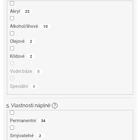
Akryl
22
Alkohol/lihové
10
Olejové
2
Křídové
2
Vodní báze
0
Speciální
0
5. Vlastnosti náplně
?
Permanentní
34
Smývatelné
2