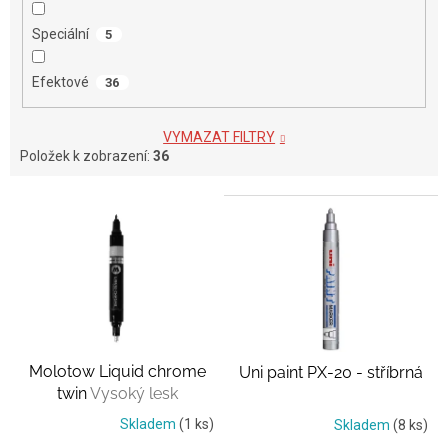
Speciální
5
Efektové
36
VYMAZAT FILTRY
Položek k zobrazení:
36
V
ý
p
i
s
p
r
o
Molotow Liquid chrome
Uni paint PX-20 - stříbrná
d
twin
Vysoký lesk
u
k
Skladem
(1 ks)
Skladem
(8 ks)
t