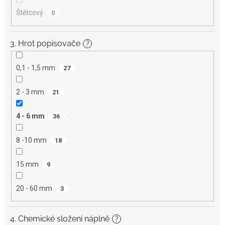
Štětcový
0
3. Hrot popisovače
?
0,1 - 1,5 mm
27
2 - 3 mm
21
4 - 6 mm
36
8 -10 mm
18
15 mm
9
20 - 60 mm
3
4. Chemické složení náplně
?