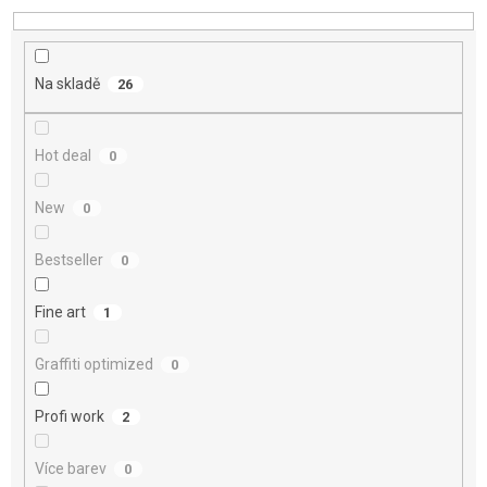
d
u
k
t
Na skladě
26
ů
Hot deal
0
New
0
Bestseller
0
Fine art
1
Graffiti optimized
0
Profi work
2
Více barev
0