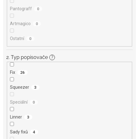
Pantograff
0
Artmagico
0
Ostatní
0
2. Typ popisovače
?
Fix
26
Squeezer
3
Speciální
0
Linner
3
Sady fixů
4