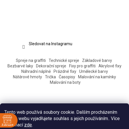
Sledovat na Instagramu
Spreje na graffiti
Technické spreje
Základové barvy
Bezbarvé laky
Dekorační spreje
Fixy pro graffiti
Akrylové fixy
Náhradní náplně
Prázdné fixy
Umělecké barvy
Nátěrové hmoty
Trička
Časopisy
Malování na kamínky
Malování na boty
Tento web používá soubory cookie. Dalším procházením
tohoto webu vyjadřujete souhlas s jejich používáním.. Více
informací
zde
.
Zobrazit