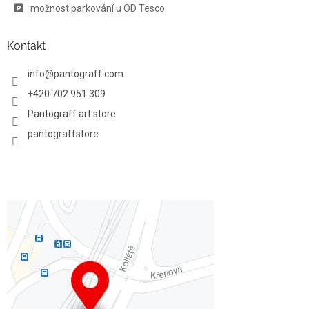
p
možnost parkování u OD Tesco
i
s
u
Kontakt
info
@
pantograff.com
+420 702 951 309
Pantograff art store
pantograffstore