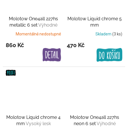
Molotow One4all 227hs
Molotow Liquid chrome 5
metallic 6 set
Výhodné
mm
balení
Momentálně nedostupné
Skladem
(3 ks)
860 Kč
470 Kč
Molotow Liquid chrome 4
Molotow One4all 227hs
mm
Vysoký lesk
neon 6 set
Výhodné