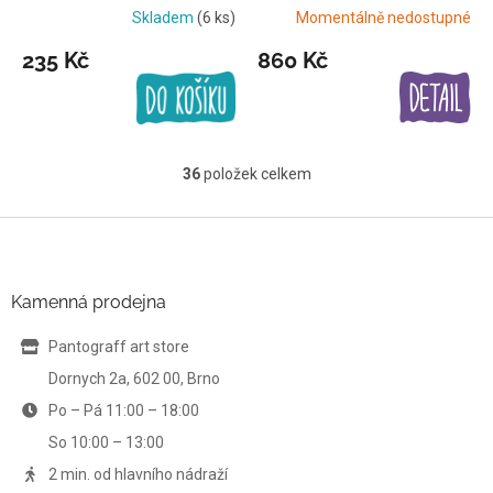
balení
Skladem
(6 ks)
Momentálně nedostupné
235 Kč
860 Kč
36
položek celkem
O
v
l
Z
á
á
d
p
a
a
Kamenná prodejna
c
t
í
í
Pantograff art store
p
r
Dornych 2a, 602 00, Brno
v
Po – Pá 11:00 – 18:00
k
y
So 10:00 – 13:00
v
ý
2 min. od hlavního nádraží