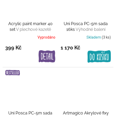
Acrylic paint marker 40
Uni Posca PC-5m sada
set
V plechové kazetě
16ks
Výhodné balení
Vyprodáno
Skladem
(3 ks)
399 Kč
1 170 Kč
Uni Posca PC-5m sada
Artmagico Akrylové fixy