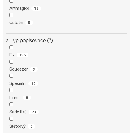
Artmagico
16
Ostatní
5
2. Typ popisovače
?
Fix
136
Squeezer
3
Speciální
10
Linner
8
Sady fixů
70
Štětcový
6