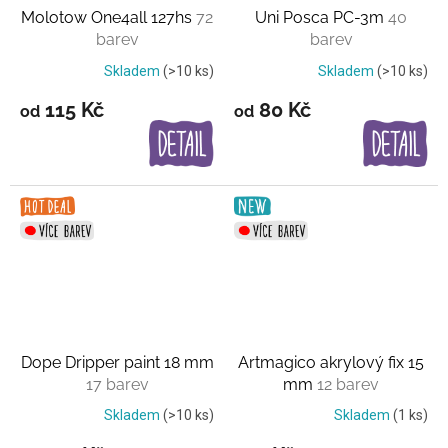
Molotow One4all 127hs
72
Uni Posca PC-3m
40
barev
barev
Skladem
(>10 ks)
Skladem
(>10 ks)
115 Kč
80 Kč
od
od
Dope Dripper paint 18 mm
Artmagico akrylový fix 15
17 barev
mm
12 barev
Skladem
(>10 ks)
Skladem
(1 ks)