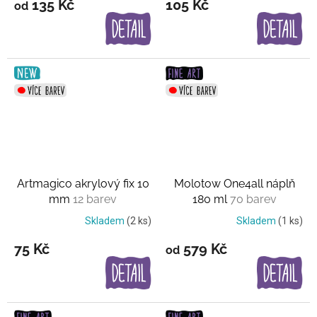
135 Kč
105 Kč
od
Artmagico akrylový fix 10
Molotow One4all náplň
mm
12 barev
180 ml
70 barev
Skladem
(2 ks)
Skladem
(1 ks)
75 Kč
579 Kč
od