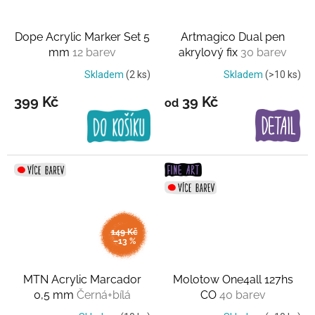
Dope Acrylic Marker Set 5
Artmagico Dual pen
mm
12 barev
akrylový fix
30 barev
Skladem
(2 ks)
Skladem
(>10 ks)
399 Kč
39 Kč
od
149 Kč
–13 %
MTN Acrylic Marcador
Molotow One4all 127hs
0,5 mm
Černá+bílá
CO
40 barev