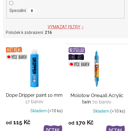
Speciální
8
VYMAZAT FILTRY
Položek k zobrazení:
216
V
ý
p
i
s
p
r
o
Dope Dripper paint 10 mm
Molotow One4all Acrylic
d
17 barev
twin
70 barev
u
k
Skladem
(>10 ks)
Skladem
(>10 ks)
t
115 Kč
170 Kč
od
od
ů