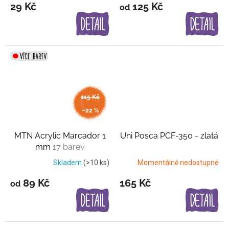
29 Kč
125 Kč
od
115 Kč
až
–22 %
MTN Acrylic Marcador 1
Uni Posca PCF-350 - zlatá
mm
17 barev
Skladem
(>10 ks)
Momentálně nedostupné
89 Kč
165 Kč
od