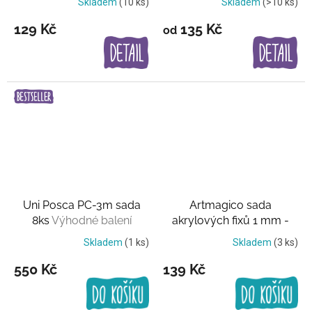
Skladem
(10 ks)
Skladem
(>10 ks)
129 Kč
135 Kč
od
Uni Posca PC-3m sada
Artmagico sada
8ks
Výhodné balení
akrylových fixů 1 mm -
Neon set
5 UV barev
Skladem
(1 ks)
Skladem
(3 ks)
550 Kč
139 Kč