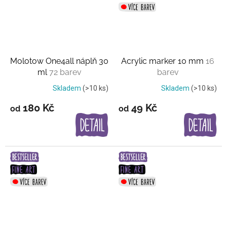
Molotow One4all náplň 30
Acrylic marker 10 mm
16
ml
72 barev
barev
Skladem
(>10 ks)
Skladem
(>10 ks)
180 Kč
49 Kč
od
od