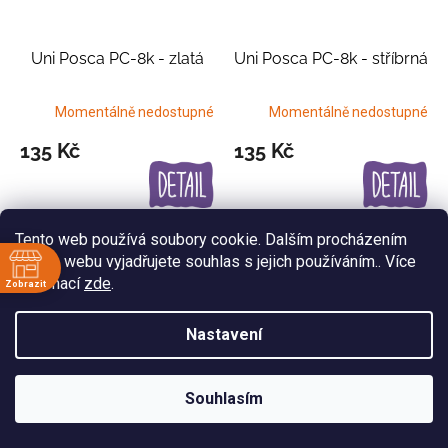
Uni Posca PC-8k - zlatá
Uni Posca PC-8k - stříbrná
Momentálně nedostupné
Momentálně nedostupné
135 Kč
135 Kč
Tento web používá soubory cookie. Dalším procházením
tohoto webu vyjadřujete souhlas s jejich používáním.. Více
informací
zde
.
Zobrazit
ě
Nastavení
:30
:30
:30
Souhlasím
Uni Posca PC-8k - černá
Uni Posca PC-7m - černá
:30
:30