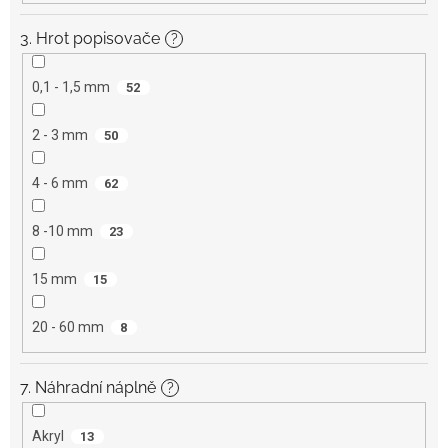
3. Hrot popisovače
?
0,1 - 1,5 mm
52
2 - 3 mm
50
4 - 6 mm
62
8 -10 mm
23
15 mm
15
20 - 60 mm
8
7. Náhradní náplně
?
Akryl
13