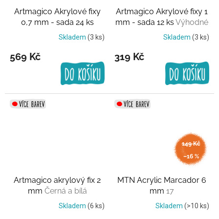
Artmagico Akrylové fixy
Artmagico Akrylové fixy 1
0,7 mm - sada 24 ks
mm - sada 12 ks
Výhodné
Výhodné balení
balení
Skladem
(3 ks)
Skladem
(3 ks)
569 Kč
319 Kč
149 Kč
až
–16 %
Artmagico akrylový fix 2
MTN Acrylic Marcador 6
mm
Černá a bílá
mm
17
Skladem
(6 ks)
Skladem
(>10 ks)