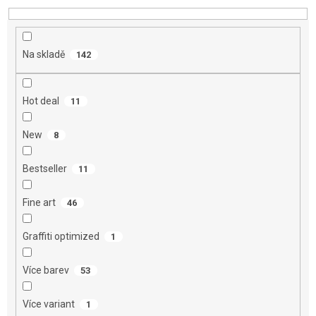
d
u
k
t
Na skladě
142
ů
Hot deal
11
New
8
Bestseller
11
Fine art
46
Graffiti optimized
1
Více barev
53
Více variant
1