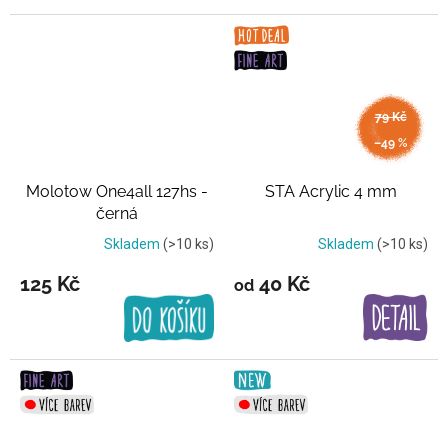
79 Kč
až
–49 %
Molotow One4all 127hs -
STA Acrylic 4 mm
černá
Skladem
(>10 ks)
Skladem
(>10 ks)
125 Kč
40 Kč
od