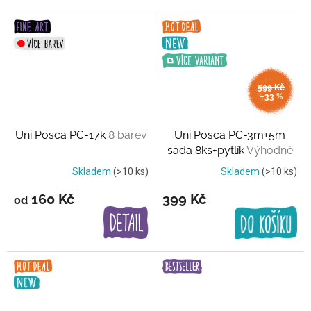
599 Kč
–33 %
Uni Posca PC-17k
8 barev
Uni Posca PC-3m+5m
sada 8ks+pytlík
Výhodné
balení
Skladem
(>10 ks)
Skladem
(>10 ks)
160 Kč
399 Kč
od