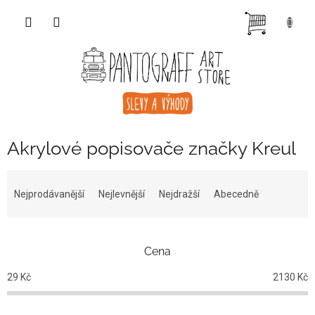
Přejít
NÁKUP
na
obsah
KOŠÍK
Akrylové popisovače značky Kreul
Ř
a
Nejprodávanější
Nejlevnější
Nejdražší
Abecedně
z
e
n
Cena
í
p
29
Kč
2130
Kč
r
o