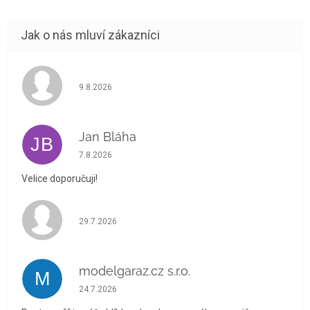
Hodnocení obchodu je 5 z 5 hvězdiček.
9.8.2026
Jan Bláha
JB
Hodnocení obchodu je 5 z 5 hvězdiček.
7.8.2026
Velice doporučuji!
Hodnocení obchodu je 5 z 5 hvězdiček.
29.7.2026
modelgaraz.cz s.r.o.
M
Hodnocení obchodu je 5 z 5 hvězdiček.
24.7.2026