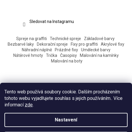
Sledovat na Instagramu
Spreje na graffiti
Technické spreje
Základové barvy
Bezbarvé laky
Dekorační spreje
Fixy pro graffiti
Akrylové fixy
Náhradní náplně
Prázdné fixy
Umělecké barvy
Nátěrové hmoty
Trička
Časopisy
Malování na kamínky
Malování na boty
Tento web používá soubory cookie. Dalším procházením
tohoto webu vyjadřujete souhlas s jejich používáním.. Více
informací
zde
.
Vytvořil Shoptet
Nastavení