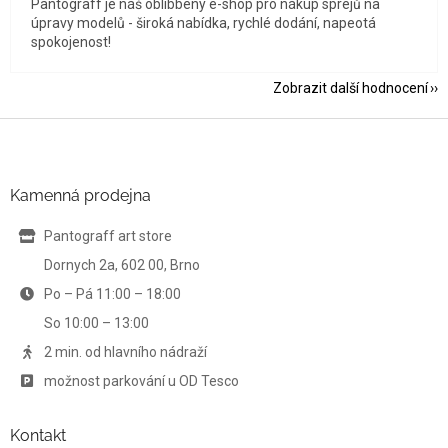
Pantograff je náš oblíbbený e-shop pro nákup sprejů na
úpravy modelů - široká nabídka, rychlé dodání, napeotá
spokojenost!
Zobrazit další hodnocení
Z
á
p
a
Kamenná prodejna
t
í
Pantograff art store
Dornych 2a, 602 00, Brno
Po – Pá 11:00 – 18:00
So 10:00 – 13:00
2 min. od hlavního nádraží
možnost parkování u OD Tesco
Kontakt