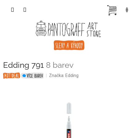
Přejít
NÁKUP
na
obsah
KOŠÍK
Edding 791
8 barev
Značka:
Edding