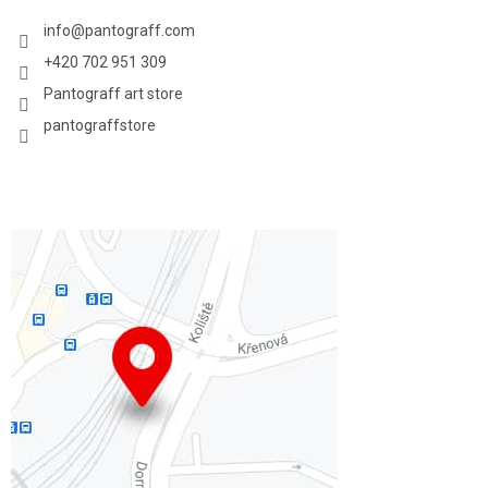
info
@
pantograff.com
+420 702 951 309
Pantograff art store
pantograffstore